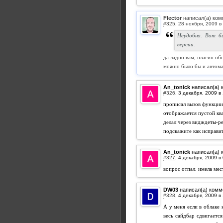
Flector
написал(а) ком
#325
,
Неудобно. Вот бы
версии.
да ладно вам, плагин об
можно было бы и автома
An_tonick
написал(а) 
#326
,
прописал вызов функции 
отображается пустой ква
делал через видждеты-ре
подскажите как исправи
An_tonick
написал(а) 
#327
,
вопрос отпал. имела мес
DW03
написал(а) комм
#328
,
А у меня если в облаке
весь сайдбар сдвигаетс