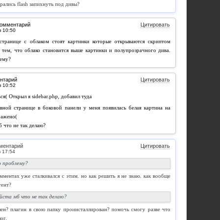
рались flash запихнуть под дивы?
комментарий
Цитировать
странице с облаком стоят картинки которые открываются скриптом
ох тем, что облако становится выше картинки и полупрозрачного дива.
лему?
нтарий
Цитировать
ся( Открыл я sidebar.php, добавил туда
вной странице в боковой панели у меня появилась белая картина на
ражено(
 что не так делаю?
ментарий
Цитировать
 проблему?
омментах уже сталкивался с этим. но как решить я не знаю. как вообще
тент?
ста мб что не так делаю?
влен? плагин в свою папку проинсталлирован? помочь смогу разве что
ог.