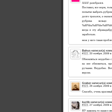
ААА! разобрался.
Поставил, все норм, тол
попытке выбрать рубрику 
долго трахался, а оказал
рубрика кольц
%d0%ba%d0%be%d0%b
когда я эту абракадаб
заработало.
мож у кого такая пробле
Bahus
написал(а) ком
#322
,
Обновляться неудобно с
на нее обновиться, пр
ручками. Неудобно. Вот
версии.
Graber
написал(а) ком
#323
,
Спасибо, очень красивы
kuzlik
написал(а) комм
#324
,
НУ наконец то нашел с