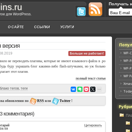
Получать н
ins.ru
угое для WordPress.
О САЙТЕ
ССЫЛКИ
УСЛУГИ
Попул
 версия
WP-C
08.2019
Больше не работает!
WP-P
авило не переводить плагины, которые не имеют языкового файла в .po
будь буду украшать блог какими-либо flash-штучками, но уж больно
WP-Po
лагает этот плагин.
WP Pa
полный текст статьи
Xmas
блако тегов
,
теги
Toda
 на обновления по
RSS
или
Twitter
!
Рубр
3 комментария)
Пл
нтарий
Цитировать