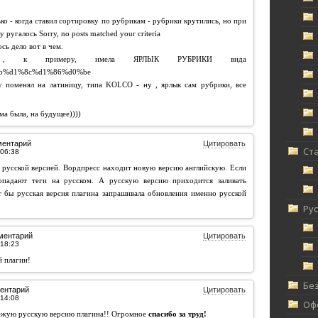
ько - когда ставил сортировку по рубрикам - рубрики крутились, но при
ругалось Sorry, no posts matched your criteria
ось дело вот в чем.
о , к примеру, имела ЯРЛЫК РУБРИКИ вида
b%d1%8c%d1%86%d0%be
ру поменял на латиницу, типа KOLCO - ну , ярлык сам рубрики, все
ма была, на будущее))))
ментарий
Цитировать
Ст
 русской версией. Вордпресс находит новую версию английскую. Если
опадают теги на русском. А русскую версию приходится заливать
 бы русская версия плагина запрашивала обновления именно русской
Ру
ментарий
Цитировать
й плагин!
Без
ентарий
Цитировать
Офф
вежую русскую версию плагина!! Огромное
спасибо за труд!