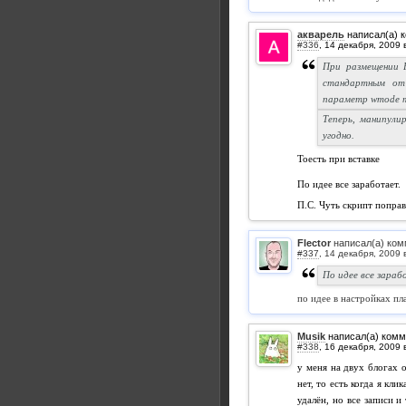
акварель
написал(а) 
#336
,
При размещении F
стандартным от 
параметр wmode тэ
Теперь, манипули
угодно.
Тоесть при вставке
По идее все заработает.
П.С. Чуть скрипт поправ
Flector
написал(а) ком
#337
,
По идее все зараб
по идее в настройках пл
Musik
написал(а) комм
#338
,
у меня на двух блогах о
нет, то есть когда я кли
удалён, но все записи и