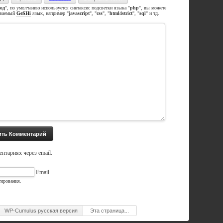
од
", по умолчанию используется синтаксис подсветки языка "
php
", вы можете
иваемый
GeSHi
язык, например "
javascript
", "
css
", "
html4strict
", "
sql
" и тд.
нтариях через email.
Email
тирования.
WP-Cumulus русская версия
Эта страница...