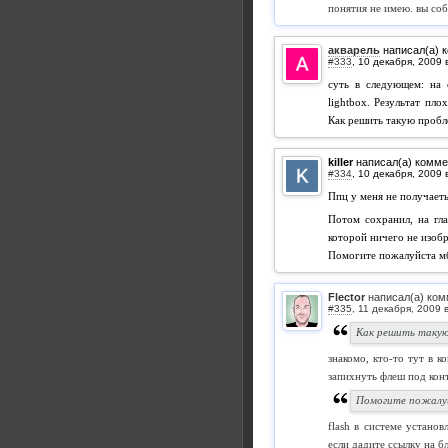
понятия не имею. вы соб
акварель
написал(а) 
#333
,
суть в следующем: на 
lightbox. Результат пл
Как решить такую проб
killer
написал(а) комме
#334
,
Ппц у меня не получаеть
Потом сохранил, на гла
которой ничего не изоб
Помогите пожалуйста мб
Flector
написал(а) ком
#335
,
Как решить такую
знакомо, кто-то тут в к
запихнуть флеш под кон
Помогите пожалуй
flash в системе устано
если дадите ссылку на бл