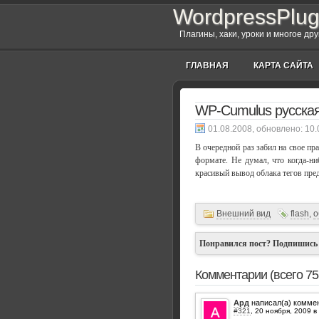
WordpressPlug
Плагины, хаки, уроки и многое др
ГЛАВНАЯ
КАРТА САЙТА
WP-Cumulus русская
, обновлено:
10.
В очередной раз забил на свое пр
формате. Не думал, что когда-ни
красивый вывод облака тегов пред
Внешний вид
flash
,
о
Понравился пост? Подпишись
Комментарии (всего 75
Ард
написал(а) комме
#321
,