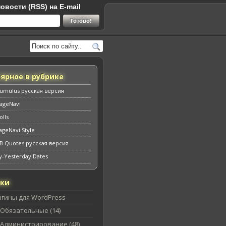
овости (RSS) на E-mail
ярное в рубрике
umulus русская версия
ageNavi
lls
geNavi Style
B Quotes русская версия
y-Yesterday Dates
ики
агины для WordPress
Обязательные (14)
Администрирование (48)