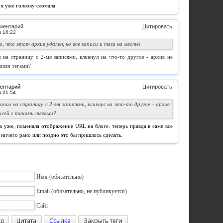
, я уже голлову сломала
ментарий
Цитировать
о, что этот архив удалён, но все записи и теги на месте!
 на страницу с 2-мя записями, кликнул на что-то другое - архив не
акими тегами?
ентарий
Цитировать
попал на страницу с 2-мя записями, кликнул на что-то другое - архив
писей с такими тегами?
ла уже, поменяла отображение URL на блоге. теперь правда в саме все
 ничего рано или поздно это бы пришлось сделать.
Имя
(обязательно)
Email
(обязательно, не публикуется)
Сайт
д
Цитата
Ссылка
Закрыть теги