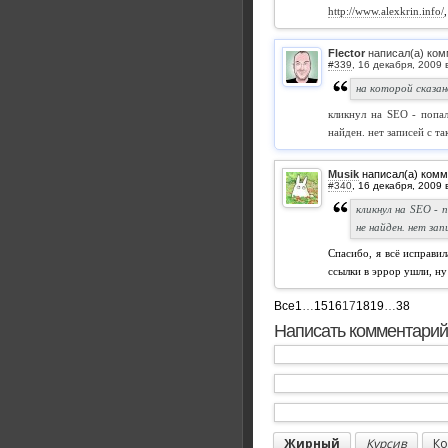
http://www.alexkrin.info/
Flector
написал(а) ком
#339
,
на которой сказан
кликнул на SEO - попал
найден. нет записей с т
Musik
написал(а) комм
#340
,
кликнул на SEO - 
не найден. нет за
Спасибо, я всё исправи
ссылки в эррор ушли, ну
Все
1
…
15
16
17
18
19
…
38
Написать комментарий
Жирный
Курсив
Ко