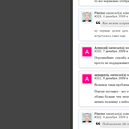
то все нормально отобр
Flector
написал(а) ком
#329
,
Как можно испра
ну первым делом дать
встречалось такое еще.
Алексей
написал(а) к
#330
,
Огромнейшее спасибо ав
просто не поддерживает 
акварель
написал(а) 
#331
,
Возникла такая проблема
Плагин поставил - все о
облака больше чем моих
менять половину z-index 
Flector
написал(а) ком
#332
,
Подскажите где по