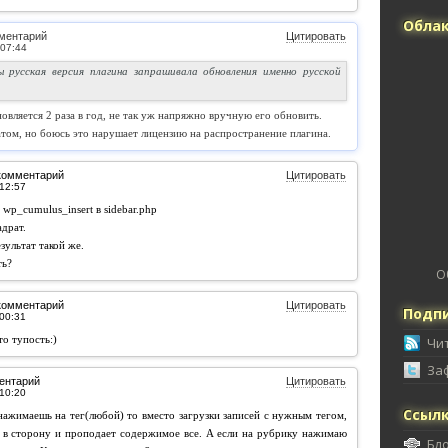
Облак
ментарий
Цитировать
 русская версия плагина запрашивала обновления именно русской
новляется 2 раза в год, не так уж напряжно вручную его обновить.
том, но боюсь это нарушает лицензию на распространение плагина.
комментарий
Цитировать
wp_cumulus_insert в sidebar.php
драт.
зультат такой же.
ть?
О
комментарий
Цитировать
Подпи
то тупость:)
Чи
За
ентарий
Цитировать
Ссыл
 нажимаешь на тег(любой) то вместо загрузки записей с нужным тегом,
я в сторону и проподает содержимое все. А если на рубрику нажимаю
Бл