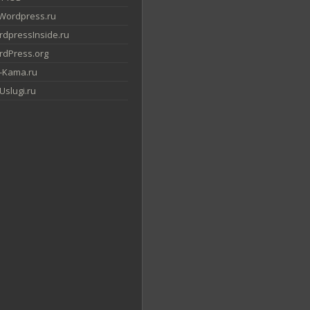
Wordpress.ru
dpressInside.ru
dPress.org
-Kama.ru
slugi.ru