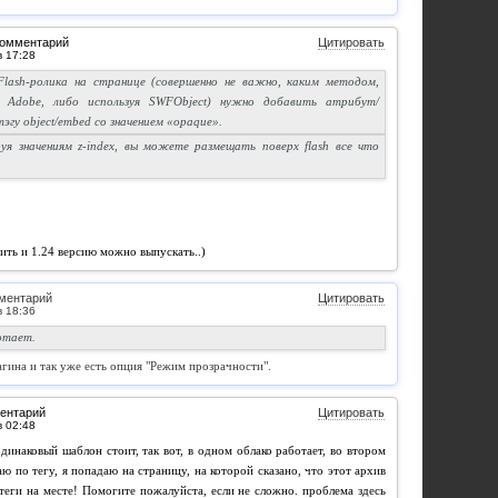
комментарий
Цитировать
lash-ролика на странице (совершенно не важно, каким методом,
Adobe, либо используя SWFObject) нужно добавить атрибут/
гу object/embed со значением «opaque».
руя значениям z-index, вы можете размещать поверх flash все что
ить и 1.24 версию можно выпускать..)
ментарий
Цитировать
отает.
агина и так уже есть опция "Режим прозрачности".
ентарий
Цитировать
динаковый шаблон стоит, так вот, в одном облако работает, во втором
каю по тегу, я попадаю на страницу, на которой сказано, что этот архив
 теги на месте! Помогите пожалуйста, если не сложно. проблема здесь