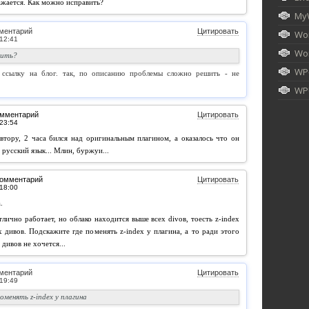
ажается. Как можно исправить?
My
ментарий
Цитировать
Wor
Wor
вить?
WP
 ссылку на блог. так, по описанию проблемы сложно решить - не
WPU
омментарий
Цитировать
тору, 2 часа бился над оригинальным плагином, а оказалось что он
русский язык... Млин, буржуи...
комментарий
Цитировать
.
тлично работает, но облако находится выше всех divов, тоесть z-index
 дивов. Подскажите где поменять z-index у плагина, а то ради этого
дивов не хочется...
ментарий
Цитировать
менять z-index у плагина