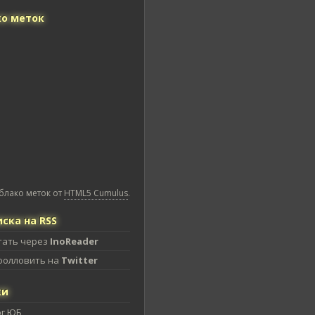
о меток
блако меток от
HTML5 Cumulus
.
ска на RSS
тать через
InoReader
фолловить на
Twitter
ки
ог ЮБ