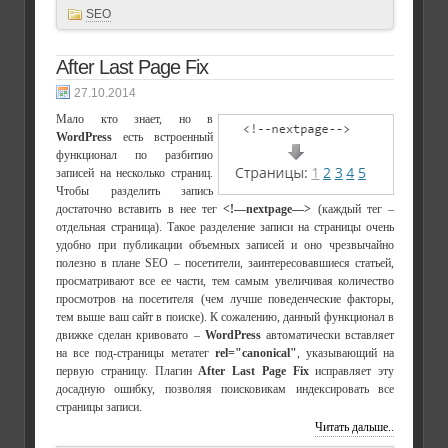
SEO
After Last Page Fix
27.10.2014
Мало кто знает, но в
WordPress
есть встроенный
функционал по разбитию
записей на несколько страниц.
Чтобы разделить запись
достаточно вставить в нее тег
<!—nextpage—>
(каждый тег –
отдельная страница). Такое разделение записи на страницы очень
удобно при публикации объемных записей и оно чрезвычайно
полезно в плане SEO – посетители, заинтересовавшиеся статьей,
просматривают все ее части, тем самым увеличивая количество
просмотров на посетителя (чем лучше поведенческие факторы,
тем выше ваш сайт в поиске). К сожалению, данный функционал в
движке сделан кривовато –
WordPress
автоматически вставляет
на все под-страницы метатег
rel="canonical"
, указывающий на
первую страницу. Плагин
After Last Page Fix
исправляет эту
досадную ошибку, позволяя поисковикам индексировать все
страницы записи.
Читать дальше..