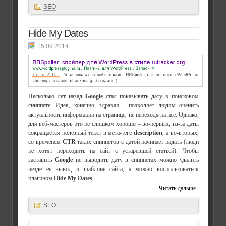
SEO
Hide My Dates
15.09.2014
Несколько лет назад
Google
стал показывать дату в поисковом
сниппете. Идея, конечно, здравая - позволяет людям оценить
актуальность информации на странице, не переходя на нее. Однако,
для веб-мастеров это не слишком хорошо – во-первых, из-за даты
сокращается полезный текст в мета-теге
description
, а во-вторых,
со временем
CTR
таких сниппетов с датой начинает падать (люди
не хотят переходить на сайт с устаревшей статьей). Чтобы
заставить
Google
не выводить дату в сниппетах можно удалить
везде ее вывод в шаблоне сайта, а можно воспользоваться
плагином
Hide My Dates
.
Читать дальше..
SEO