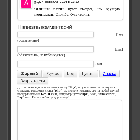
#12
,
Отличный плагин. Будет быстрее, чем вручную
прописывать. Спасибо, буду тестить
Написать комментарий
Имя
(обязательно)
Email
(обязательно, не публикуется)
Сайт
Жирный
Курсив
Код
Цитата
Ссылка
Закрыть теги
Для вставки кода используйте кнопку "
Код
", по умолчанию используется
синтаксис подсветки языка "
php
", вы можете поменять его на любой другой
поддерживаемый
GeSHi
язык, например "
javascript
", "
css
", "
html4strict
",
"
sql
" и тд. Используйте предпросмотр!