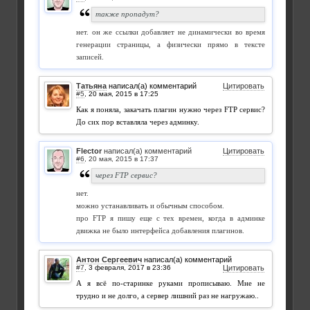
также пропадут?
нет. он же ссылки добавляет не динамически во время
генерации страницы, а физически прямо в тексте
записей.
Татьяна
написал(а) комментарий
Цитировать
#5
,
Как я поняла, закачать плагин нужно через FTP сервис?
До сих пор вставляла через админку.
Flector
написал(а) комментарий
Цитировать
#6
,
через FTP сервис?
нет.
можно устанавливать и обычным способом.
про FTP я пишу еще с тех времен, когда в админке
движка не было интерфейса добавления плагинов.
Антон Сергеевич
написал(а) комментарий
#7
,
Цитировать
А я всё по-старинке руками прописываю. Мне не
трудно и не долго, а сервер лишний раз не нагружаю..