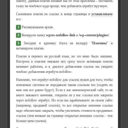
знаете). Данный плагин избавит вас от этой проблемы – поставить
галку на чекбоксе куда проще, чем добавлять атрибут вручную.
Скачиваем плагин по ссылке в конце страницы и
устанавливаем
его:
1
Распаковываем архив.
2
Копируем папку
wpres-nofollow-link
в
/wp-content/plugins/
.
3
Заходим в админку блога на вкладку "
Плагины
" и
активируем плагин.
Плагин я перевел на русский язык, но это явно было лишним.
Настроек в плагине никаких нет, сразу после активации плагин
начинает работать, и в диалоге добавления ссылок вы увидите
чекбокс добавления атрибута nofollow.
Напомню, что атрибут nofollow для ссылок нужен для того, чтобы
поисковые системы не передавали таким ссылкам вес (ходить по
ним они все равно будут). Если у вас некоммерческий сайт, то не
имеет никакого значения, открыты ли у вас ссылки или закрыты
через nofollow атрибут. Но если вы зарабатываете на своем сайте
(например, продажей ссылок), то все открытые внешние ссылки
надо обязательно закрыть, чтобы увеличить стоимость продажных
ссылок (чем меньше на странице открытых внешних ссылок – тем
больше цена ссылки).