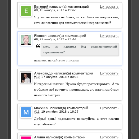
Евгений
написал(а) комментарий
Цитировать
#8
,
Я у вас не нашел на блоге, может быть вы подскажите,
есть ли плагины для автоматической перелинковки?
Flector
написал(а) комментарий
Цитировать
#9
,
есть ли плагины для автоматической
перелинковки?
навалом. на сайте не описаны.
Александр
написал(а) комментарий
Цитировать
#10
,
Интересный плагин. Нужно будет протестировать. А то
я обычно всё вручную прописываю, а с плагином будет
намного быстрей.
MaxxIZh
написал(а) комментарий
Цитировать
#11
,
Добрый день! подскажите пожалуйста, а этот плагин
еще работает?
Алина
написал(а) комментарий
Цитировать