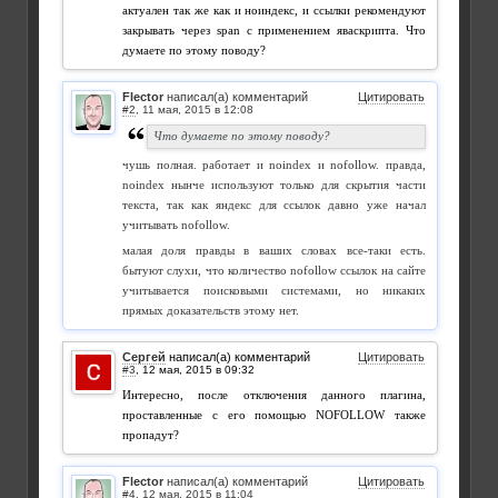
актуален так же как и ноиндекс, и ссылки рекомендуют
закрывать через span с применением яваскрипта. Что
думаете по этому поводу?
Flector
написал(а) комментарий
Цитировать
#2
,
Что думаете по этому поводу?
чушь полная. работает и noindex и nofollow. правда,
noindex нынче используют только для скрытия части
текста, так как яндекс для ссылок давно уже начал
учитывать nofollow.
малая доля правды в ваших словах все-таки есть.
бытуют слухи, что количество nofollow ссылок на сайте
учитывается поисковыми системами, но никаких
прямых доказательств этому нет.
Сергей
написал(а) комментарий
Цитировать
#3
,
Интересно, после отключения данного плагина,
проставленные с его помощью NOFOLLOW также
пропадут?
Flector
написал(а) комментарий
Цитировать
#4
,