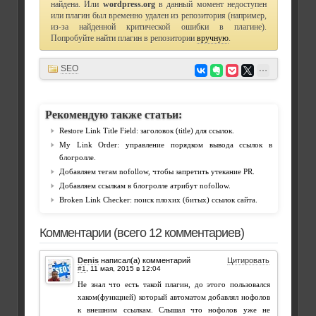
найдена. Или
wordpress.org
в данный момент недоступен
или плагин был временно удален из репозитория (например,
из-за найденной критической ошибки в плагине).
Попробуйте найти плагин в репозитории
вручную
.
SEO
Рекомендую также статьи:
Restore Link Title Field: заголовок (title) для ссылок.
My Link Order: управление порядком вывода ссылок в
блогролле.
Добавляем тегам nofollow, чтобы запретить утекание PR.
Добавляем ссылкам в блогролле атрибут nofollow.
Broken Link Checker: поиск плохих (битых) ссылок сайта.
Комментарии (всего 12 комментариев)
Denis
написал(а) комментарий
Цитировать
#1
,
Не знал что есть такой плагин, до этого пользовался
хаком(функцией) который автоматом добавлял нофолов
к внешним ссылкам. Слышал что нофолов уже не