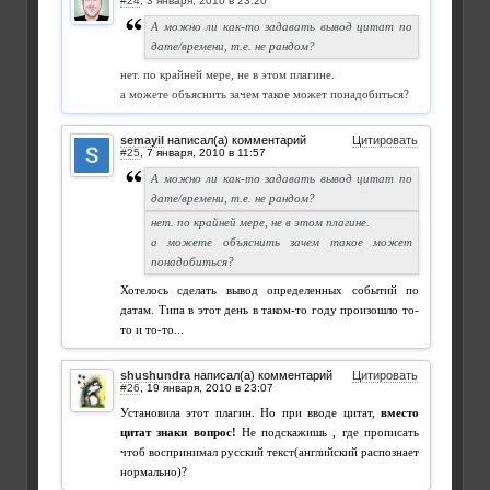
#24
,
А можно ли как-то задавать вывод цитат по
дате/времени, т.е. не рандом?
нет. по крайней мере, не в этом плагине.
а можете объяснить зачем такое может понадобиться?
semayil
написал(а) комментарий
Цитировать
#25
,
А можно ли как-то задавать вывод цитат по
дате/времени, т.е. не рандом?
нет. по крайней мере, не в этом плагине.
а можете объяснить зачем такое может
понадобиться?
Хотелось сделать вывод определенных событий по
датам. Типа в этот день в таком-то году произошло то-
то и то-то...
shushundra
написал(а) комментарий
Цитировать
#26
,
Установила этот плагин. Но при вводе цитат,
вместо
цитат знаки вопрос!
Не подскажишь , где прописать
чтоб воспринимал русский текст(английский распознает
нормально)?