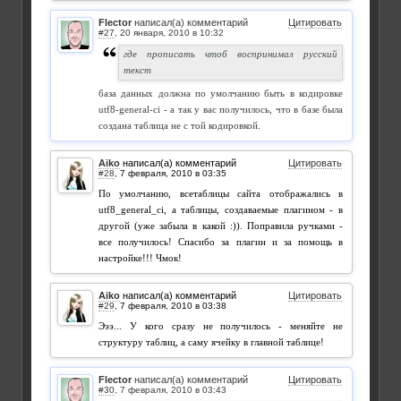
Flector
написал(а) комментарий
Цитировать
#27
,
где прописать чтоб воспринимал русский
текст
база данных должна по умолчанию быть в кодировке
utf8-general-ci - а так у вас получилось, что в базе была
создана таблица не с той кодировкой.
Aiko
написал(а) комментарий
Цитировать
#28
,
По умолчанию, всетаблицы сайта отображались в
utf8_general_ci, а таблицы, создаваемые плагином - в
другой (уже забыла в какой :)). Поправила ручками -
все получилось! Спасибо за плагин и за помощь в
настройке!!! Чмок!
Aiko
написал(а) комментарий
Цитировать
#29
,
Эээ... У кого сразу не получилось - меняйте не
структуру таблиц, а саму ячейку в главной таблице!
Flector
написал(а) комментарий
Цитировать
#30
,