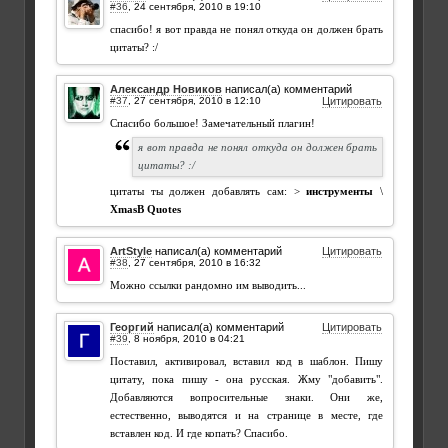
#36
,
спасибо! я вот правда не понял откуда он должен брать
цитаты? :/
Александр Новиков
написал(а) комментарий
#37
,
Цитировать
Спасибо большое! Замечательный плагин!
я вот правда не понял откуда он должен брать
цитаты? :/
цитаты ты должен добавлять сам: >
инструменты
\
XmasB Quotes
ArtStyle
написал(а) комментарий
Цитировать
#38
,
Можно ссылки рандомно им выводить...
Георгий
написал(а) комментарий
Цитировать
#39
,
Поставил, активировал, вставил код в шаблон. Пишу
цитату, пока пишу - она русская. Жму "добавить".
Добавляются вопросительные знаки. Они же,
естественно, выводятся и на странице в месте, где
вставлен код. И где копать? Спасибо.