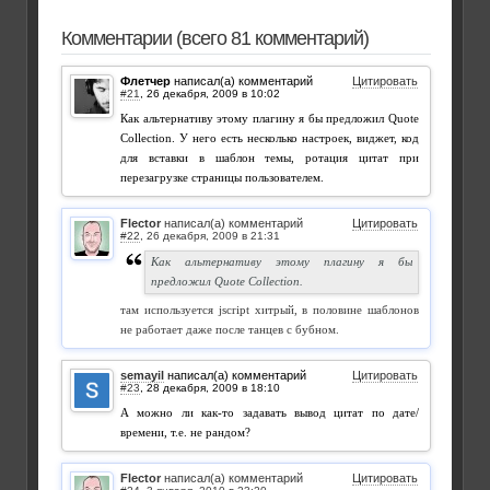
Комментарии (всего 81 комментарий)
Флетчер
написал(а) комментарий
Цитировать
#21
,
Как альтернативу этому плагину я бы предложил Quote
Collection. У него есть несколько настроек, виджет, код
для вставки в шаблон темы, ротация цитат при
перезагрузке страницы пользователем.
Flector
написал(а) комментарий
Цитировать
#22
,
Как альтернативу этому плагину я бы
предложил Quote Collection.
там используется jscript хитрый, в половине шаблонов
не работает даже после танцев с бубном.
semayil
написал(а) комментарий
Цитировать
#23
,
А можно ли как-то задавать вывод цитат по дате/
времени, т.е. не рандом?
Flector
написал(а) комментарий
Цитировать