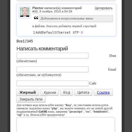
Flector
написал(а) комментарий
Цитировать
#40
,
Добавляются вопросительные знаки.
в файлик .htaccess добавить первой строчкой:
AddDefaultCharset UTF
-
8
Все
1
2
3
4
5
Написать комментарий
Имя
(обязательно)
Email
(обязательно, не публикуется)
Сайт
Жирный
Курсив
Код
Цитата
Ссылка
Закрыть теги
Для вставки кода используйте кнопку "
Код
", по умолчанию используется
синтаксис подсветки языка "
php
", вы можете поменять его на любой другой
поддерживаемый
GeSHi
язык, например "
javascript
", "
css
", "
html4strict
",
"
sql
" и тд. Используйте предпросмотр!