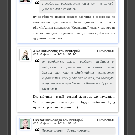
а таблицы, создаваемые плагином – в другой
(уже забыла в какой :)).
ну вообще-то плагин создает таблицы в кодировке по
умолчанию для данной базы данных. то, что в
phpMyAdmin называется "Сравнение". если у вас это не
так, то советую поправить - могут быть проблемы и с
другими плагинами.
Aiko
написал(а) комментарий
Цитировать
#31
,
ну вообще-то плагин создает таблицы в
кодировке по умолчанию для данной базы
данных. то, что в phpMyAdmin называется
«Сравнение». если у вас это не так, то советую
поправить – могут быть проблемы и с другими
плагинами
Все таблицы - в utf8_general_ci, кроме wp_navigation.
Честно говоря - боюсь трогать. Будут проблемы - буду
править сравнения вручную. :)
Flector
написал(а) комментарий
Цитировать
#32
,
Честно говоря – боюсь трогать.