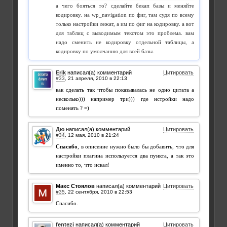
а чего бояться то? сделайте бекап базы и меняйте
кодировку. на wp_navigation по фиг, там судя по всему
только настройки лежат, а им по фиг на кодировку. а вот
для таблиц с выводимым текстом это проблема. вам
надо сменить не кодировку отдельной таблицы, а
кодировку по умолчанию для всей базы.
Erik
написал(а) комментарий
Цитировать
#33
,
как сделать так чтобы показывалась не одно цитата а
несколько))) например три))) где нстройки надо
поменять ? =)
Дю
написал(а) комментарий
Цитировать
#34
,
Спасибо
, в описение нужно было бы добавить, что для
настройки плагина используется два пункта, а так это
именно то, что искал!
Макс Стоялов
написал(а) комментарий
Цитировать
#35
,
Спасибо.
fentezi
написал(а) комментарий
Цитировать