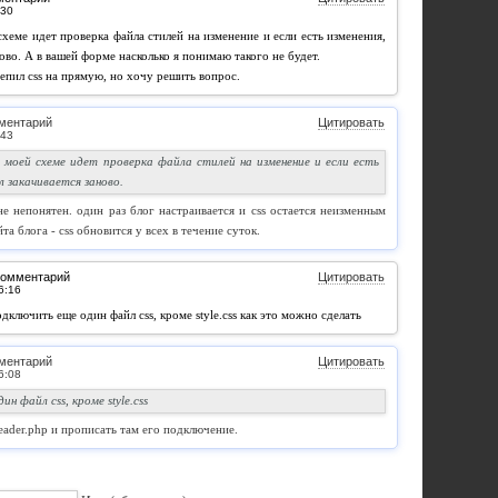
схеме идет проверка файла стилей на изменение и если есть изменения,
ново. А в вашей форме насколько я понимаю такого не будет.
епил css на прямую, но хочу решить вопрос.
ментарий
Цитировать
в моей схеме идет проверка файла стилей на изменение и если есть
л закачивается заново.
не непонятен. один раз блог настраивается и css остается неизменным
йта блога - css обновится у всех в течение суток.
комментарий
Цитировать
дключить еще один файл css, кроме style.css как это можно сделать
ментарий
Цитировать
н файл css, кроме style.css
eader.php и прописать там его подключение.