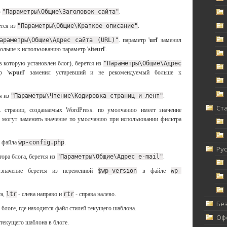
з
"Параметры\Общие\Заголовок сайта"
.
ется из
"Параметры\Общие\Краткое описание"
.
араметры\Общие\Адрес сайта (URL)"
. параметр '
url
' заменил
ольше к использованию параметр '
siteurl
'.
, в которую установлен блог), берется из
"Параметры\Общие\Адрес
р '
wpurl
' заменил устаревший и не рекомендуемый больше к
ся из
"Параметры\Чтение\Кодировка страниц и лент"
.
Ст
 страниц, создаваемых WordPress. по умолчанию имеет значение
 могут заменить значение по умолчанию при использовании фильтра
из файла
wp-config.php
.
Ру
тора блога, берется из
"Параметры\Общие\Адрес e-mail"
.
 значение берется из переменной
$wp_version
в файле
wp-
та,
ltr
- слева направо и
rtr
- справа налево.
Без
 в блоге, где находится файл стилей текущего шаблона.
Офф
й текущего шаблона в блоге.