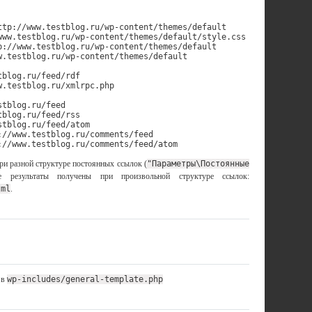
ttp://www.testblog.ru/wp-content/themes/default

www.testblog.ru/wp-content/themes/default/style.css

p://www.testblog.ru/wp-content/themes/default

w.testblog.ru/wp-content/themes/default

blog.ru/feed/rdf

.testblog.ru/xmlrpc.php

tblog.ru/feed

blog.ru/feed/rss

tblog.ru/feed/atom

//www.testblog.ru/comments/feed

://www.testblog.ru/comments/feed/atom
и разной структуре постоянных ссылок (
"Параметры\Постоянные
 результаты получены при произвольной структуре ссылок:
tml
.
 в
wp-includes/general-template.php