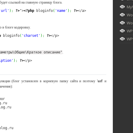
будет ссылкой на главную страницу блога.
My
'url'
)
;
?>
">
<?php
 bloginfo
(
'name'
)
;
?>
</a>
Wor
Wor
 в блоге кодировку.
WP
p
 bloginfo
(
'charset'
)
;
?>
</p>
WPU
аметры\Общие\Краткое описание"
.
iption'
)
;
?>
</p>
нкции (блог установлен в корневую папку сайта и поэтому '
url
' и
ачения):
ог

.ru

og.ru

log.ru
