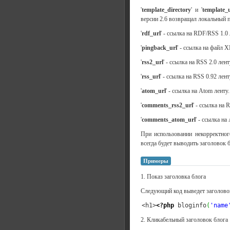
'
template_directory
' и '
template_
версии 2.6 возвращал локальный п
'
rdf_url
' - ссылка на RDF/RSS 1.0 
'
pingback_url
' - ссылка на файл
'
rss2_url
' - ссылка на RSS 2.0 лент
'
rss_url
' - ссылка на RSS 0.92 лент
'
atom_url
' - ссылка на Atom ленту.
'
comments_rss2_url
' - ссылка на
'
comments_atom_url
' - ссылка н
При использовании некорректног
всегда будет выводить заголовок б
Примеры
1. Показ заголовка блога
Следующий код выведет заголовок
<h1>
<?php
 bloginfo
(
'name
2. Кликабельный заголовок блога