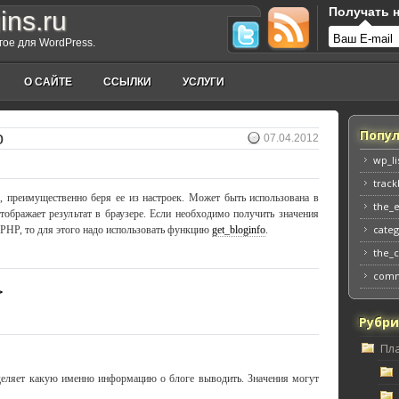
Получать н
ins.ru
угое для WordPress.
О САЙТЕ
ССЫЛКИ
УСЛУГИ
Попул
o
07.04.2012
wp_li
track
 преимущественно беря ее из настроек. Может быть использована в
the_
ображает результат в браузере. Если необходимо получить значения
categ
 PHP, то для этого надо использовать функцию
get_bloginfo
.
the_
comm
>
Рубр
Пл
деляет какую именно информацию о блоге выводить. Значения могут