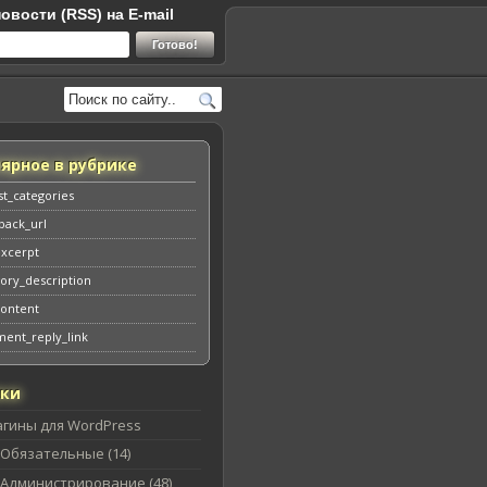
овости (RSS) на E-mail
ярное в рубрике
st_categories
back_url
excerpt
ory_description
content
ent_reply_link
ики
агины для WordPress
Обязательные (14)
Администрирование (48)