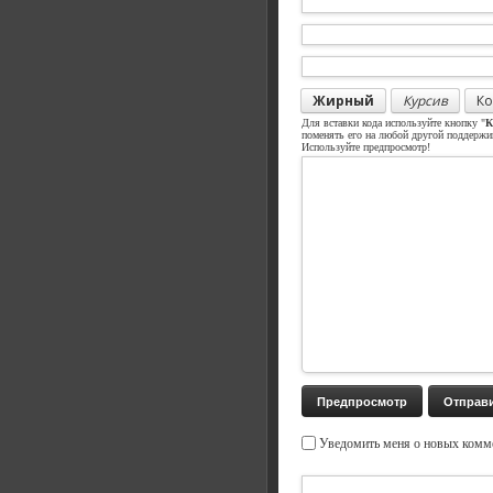
Жирный
Курсив
Ко
Для вставки кода используйте кнопку "
К
поменять его на любой другой поддерж
Используйте предпросмотр!
Уведомить меня о новых комме