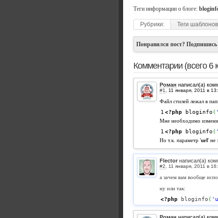
Теги информации о блоге:
bloginf
Рубрики:
Теги шаблонов
Понравился пост? Подпишись
Комментарии (всего 6 
Роман
написал(а) ком
#1
,
Файл стилей лежал в папк
<?php
 bloginfo
(
Мне необходимо изменит
<?php
 bloginfo
(
Но т.к. параметр '
url
' не
Flector
написал(а) ком
#2
,
а зачем вам вообще испо
ну или так:
<?php
 bloginfo
(
'
Роман
написал(а) ком