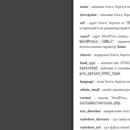
'
name
' - название блога, берется и
'
description
' - описание блога, бер
'
url
' - адрес блога, берется из
"П
устаревший и не рекомендуемый б
'
wpurl
' - адрес WordPress (папка
WordPress (URL)"
. парамет
использованию параметр '
home
'.
'
charset
' - кодировка блога, берет
'
html_type
' - контент-тип HTML
text/html
. шаблоны и плагины
pre_option_html_type
.
'
language
' - язык блога, берется 
'
admin_email
' - имейл администра
'
version
' - версия WordPress,
includes/version.php
.
'
text_direction
' - направление текс
'
stylesheet_directory
' - урл папки
'
stylesheet_url
' - урл файла стиле