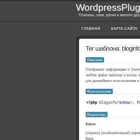
WordpressPlug
Плагины, хаки, уроки и многое др
ГЛАВНАЯ
КАРТА САЙТА
Тег шаблона: bloginf
Описание
Отображает информацию о блоге,
любом файле шаблона и всегда от
для дальнейшего использования в
Использование
<?php
 bloginfo
(
$show
)
;
?
Параметры
$show
(
строка
) (
необязательный
) опре
быть: