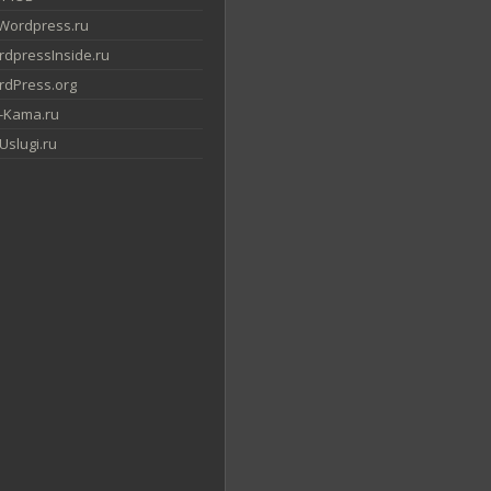
Wordpress.ru
dpressInside.ru
dPress.org
-Kama.ru
slugi.ru