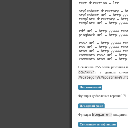
text_direction = ltr

stylesheet_directory = h
stylesheet_url = http://
template_directory = htt
template_url = http://ww
rdf_url = http://www.test
pingback_url = http://www
rss2_url = http://www.tes
rss_url = http://www.test
atom_url = http://www.tes
comments_rss2_url = http:
comments_atom_url = http
Ссылки на RSS ленты различны пр
ссылки\"
), в данном случае
/%category%/%postname%.h
Лог изменений
Функция добавлена в версии 0.71
Исходный файл
Функция
bloginfo()
находится
Связанные теги|функции