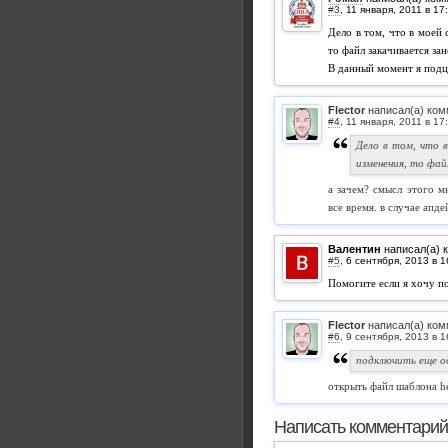
#3
,
Дело в том, что в моей 
то файл закачивается за
В данный момент я подц
Flector
написал(а) ком
#4
,
Дело в том, что 
изменения, то фай
а зачем? смысл этого м
все время. в случае апде
Валентин
написал(а) 
#5
,
Помогите если я хочу по
Flector
написал(а) ком
#6
,
подключить еще оди
открыть файл шаблона h
Написать комментарий