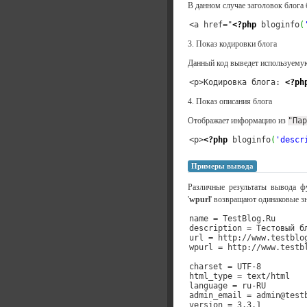
В данном случае заголовок блога 
<a href="
<?php
 bloginfo
(
3. Показ кодировки блога
Данный код выведет используемую
<p>Кодировка блога: 
<?ph
4. Показ описания блога
Отображает информацию из
"Пар
<p>
<?php
 bloginfo
(
'descr
Примеры вывода
Различные результаты вывода фу
'
wpurl
' возвращают одинаковые зн
name = TestBlog.Ru

description = Тестовый бл
url = http://www.testblog
wpurl = http://www.testbl
charset = UTF-8

html_type = text/html

language = ru-RU

admin_email = admin@testb
version = 3.3.1
