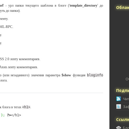
url
' - урл папки текущего шаблона в блоге ('
template_directory
' до
Облак
уть до папки).
ленту.
 XML-RPC.
у.
у.
 RSS 2.0 ленту комментариев.
а Atom ленту комментариев.
о (или незаданного) значения параметра
$show
функция
bloginfo
О
лога.
Подпи
Чи
За
 блога в тегах
<h1>
.
'
)
;
?>
</h1>
Ссыл
Бл