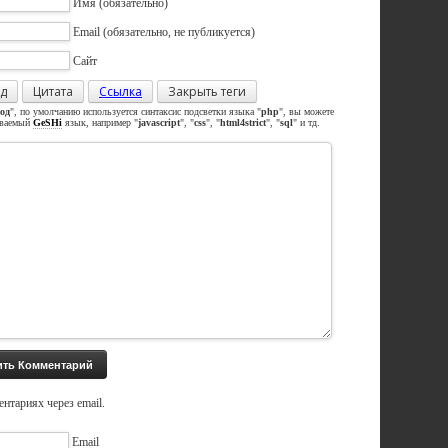
Имя
(обязательно)
Email
(обязательно, не публикуется)
Сайт
д
Цитата
Ссылка
Закрыть теги
од
", по умолчанию используется синтаксис подсветки языка "
php
", вы можете
иваемый
GeSHi
язык, например "
javascript
", "
css
", "
html4strict
", "
sql
" и тд.
нтариях через email.
Email