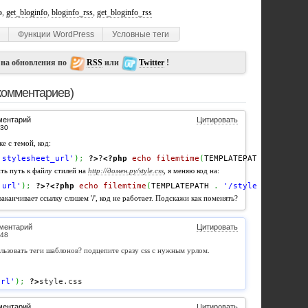
o
,
get_bloginfo
,
bloginfo_rss
,
get_bloginfo_rss
Функции WordPress
Условные теги
 на обновления по
RSS
или
Twitter
!
комментариев)
ментарий
Цитировать
е с темой, код:
'stylesheet_url'
)
;
?>
?
<?php
echo
filemtime
(
TEMPLATEPATH 
.
'/styl
ь путь к файлу стилей на
http://домен.ру/style.css
, я меняю код на:
'url'
)
;
?>
?
<?php
echo
filemtime
(
TEMPLATEPATH 
.
'/style.css'
)
?>
 заканчивает ссылку слэшем '
/
', код не работает. Подскажи как поменять?
ментарий
Цитировать
льзовать теги шаблонов? подцепите сразу css с нужным урлом.
url'
)
;
?>
style.css
ментарий
Цитировать