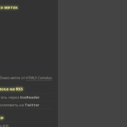
о меток
блако меток от
HTML5 Cumulus
.
ска на RSS
тать через
InoReader
фолловить на
Twitter
ки
ог ЮБ