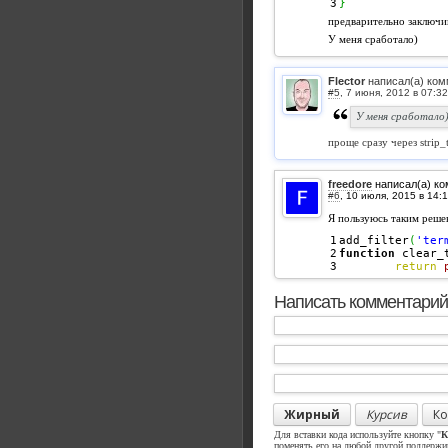
}
предварительно заключив
У меня сработало)
Flector
написал(а) ком
#5
,
У меня сработало
проще сразу через strip_
freedore
написал(а) к
#6
,
Я пользуюсь таким реш
1

add_filter
(
'ter
2

function
 clear_
return
Написать комментарий
Жирный
Курсив
Ко
Для вставки кода используйте кнопку "
К
поменять его на любой другой поддерж