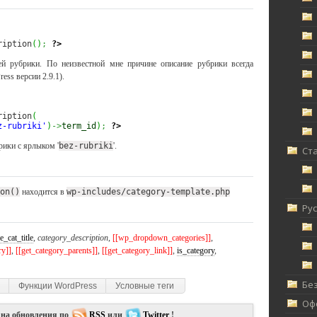
ription
(
)
;
?>
ей рубрики. По неизвестной мне причине описание рубрики всегда
ess версии 2.9.1).
ription
(
z-rubriki'
)
->
term_id
)
;
?>
рики с ярлыком '
bez-rubriki
'.
Ст
on()
находится в
wp-includes/category-template.php
Ру
e_cat_title
,
category_description
,
[[wp_dropdown_categories]]
,
ry]]
,
[[get_category_parents]]
,
[[get_category_link]]
,
is_category
,
Без
Функции WordPress
Условные теги
Офф
 на обновления по
RSS
или
Twitter
!