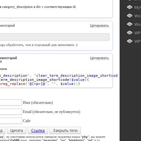
My
 category_description в div с соответствующим id.
Wor
Wor
ментарий
Цитировать
WP
)
WPU
tags обработать, чем в отдельный див запихивать :)
омментарий
Цитировать
ением
m_description'
,
'clear_term_description_image_shortcode'
)
;
term_description_image_shortcode
(
$value
)
{
preg_replace
(
'@[<p>]@'
,
''
,
$value
)
;
}
Имя
(обязательно)
Email
(обязательно, не публикуется)
Сайт
д
Цитата
Ссылка
Закрыть теги
од
", по умолчанию используется синтаксис подсветки языка "
php
", вы можете
иваемый
GeSHi
язык, например "
javascript
", "
css
", "
html4strict
", "
sql
" и тд.