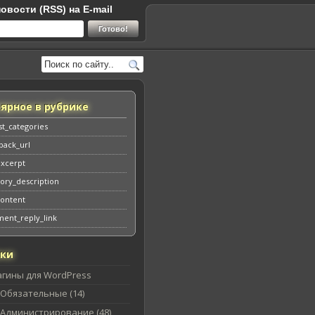
овости (RSS) на E-mail
ярное в рубрике
st_categories
back_url
excerpt
ory_description
content
ent_reply_link
ики
агины для WordPress
Обязательные (14)
Администрирование (48)