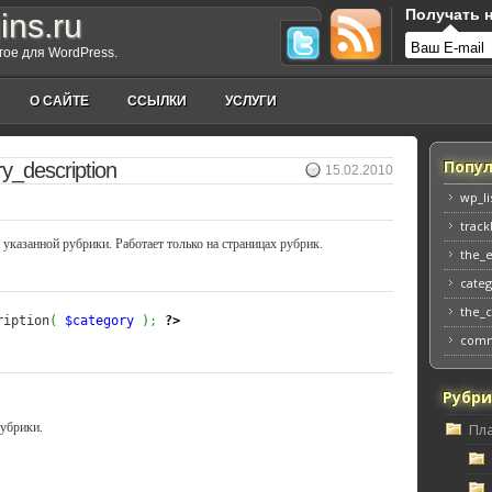
Получать н
ins.ru
угое для WordPress.
О САЙТЕ
ССЫЛКИ
УСЛУГИ
Попул
y_description
15.02.2010
wp_li
track
указанной рубрики. Работает только на страницах рубрик.
the_
categ
the_
ription
(
$category
)
;
?>
comm
Рубр
убрики.
Пл