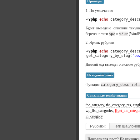
Примеры
1. По умолчанию
<?php
echo
 category_desc
Будет выведено описание текущ
берется в теги
<p>
и
</p>
(WordPr
2. Ярлык рубрики
<?php
echo
 category_desc
get_category_by_slug
(
'be
Данный код выведет описание руб
Исходный файл
Функция
category_descripti
Связанные теги|функции
the_category
,
the_category_rss
,
singl
wp_list_categories
,
[[get_the_catego
in_category
Рубрики:
Теги шаблонов
Понравился пост? Подпишись