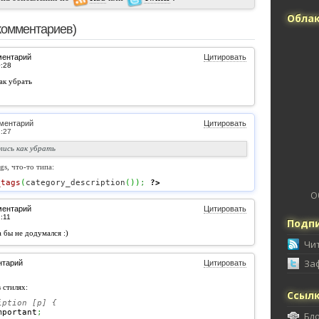
Облак
комментариев)
ментарий
Цитировать
ак убрать
ментарий
Цитировать
лись как убрать
gs, что-то типа:
_tags
(
category_description
(
)
)
;
?>
О
ментарий
Цитировать
Подпи
а бы не додумался :)
Чи
За
нтарий
Цитировать
 стилях:
Ссыл
iption [p] {
mportant
;
Бл