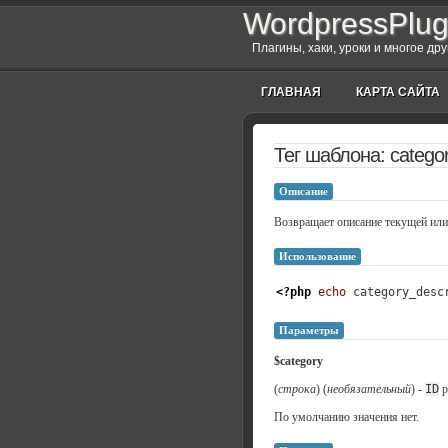
WordpressPlug
Плагины, хаки, уроки и многое др
ГЛАВНАЯ
КАРТА САЙТА
Тег шаблона: categor
Описание
Возвращает описание текущей или 
Использование
<?php
echo
 category_desc
Параметры
$category
(
строка
) (
необязательный
) -
ID
р
По умолчанию значения нет.