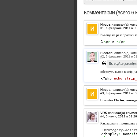
Комментарии (всего 6 
Игорь
написал(а) ком
#1
,
Вы ещё не разобрались к
<
p
>
 и 
</
p
>
Flector
написал(а) ком
#2
,
Вы ещё не разобра
обернуть вызов в strip_ta
<?php
echo
strip
Игорь
написал(а) ком
#3
,
Спасибо
Flector
, никогд
VRS
написал(а) комме
#4
,
Как вариант, прописать в
1

#category-descr
2


display
:
 none
!
i