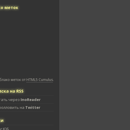
о меток
блако меток от
HTML5 Cumulus
.
ска на RSS
тать через
InoReader
фолловить на
Twitter
ки
ог ЮБ