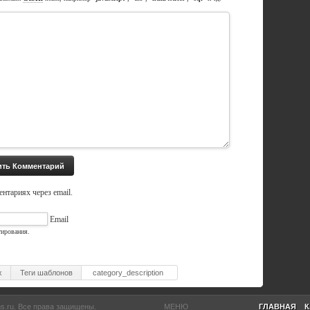
нтариях через email.
Email
тирования.
x
Теги шаблонов
category_description
s.ru
. Все права защищены.
МЕНЮ
ГЛАВНАЯ
К