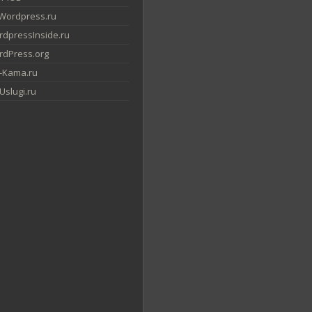
Wordpress.ru
dpressInside.ru
dPress.org
-Kama.ru
slugi.ru