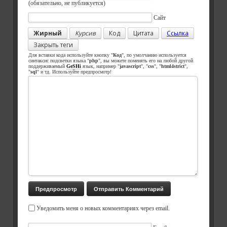
(обязательно, не публикуется)
Сайт
Жирный
Курсив
Код
Цитата
Ссылка
Закрыть теги
Для вставки кода используйте кнопку "
Код
", по умолчанию используется
синтаксис подсветки языка "
php
", вы можете поменять его на любой другой
поддерживаемый
GeSHi
язык, например "
javascript
", "
css
", "
html4strict
",
"
sql
" и тд. Используйте предпросмотр!
Уведомить меня о новых комментариях через email.