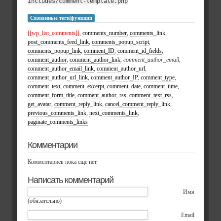
includes/comment-template.php
Связанные теги|функции
[[wp_list_comments]]
,
comments_number
,
comments_link
,
post_comments_feed_link
,
comments_popup_script
,
comments_popup_link
,
comment_ID
,
comment_id_fields
,
comment_author
,
comment_author_link
,
comment_author_email
,
comment_author_email_link
,
comment_author_url
,
comment_author_url_link
,
comment_author_IP
,
comment_type
,
comment_text
,
comment_excerpt
,
comment_date
,
comment_time
,
comment_form_title
,
comment_author_rss
,
comment_text_rss
,
get_avatar
,
comment_reply_link
,
cancel_comment_reply_link
,
previous_comments_link
,
next_comments_link
,
paginate_comments_links
Комментарии
Комментариев пока еще нет.
Написать комментарий
Имя
(обязательно)
Email