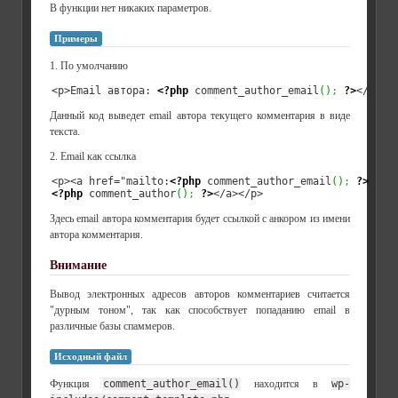
В функции нет никаких параметров.
Примеры
1. По умолчанию
<p>Email автора: 
<?php
 comment_author_email
(
)
;
?>
</p>
Данный код выведет email автора текущего комментария в виде
текста.
2. Email как ссылка
<p><a href="mailto:
<?php
 comment_author_email
(
)
;
?>
<?php
 comment_author
(
)
;
?>
</a></p>
Здесь email автора комментария будет ссылкой с анкором из имени
автора комментария.
Внимание
Вывод электронных адресов авторов комментариев считается
"дурным тоном", так как способствует попаданию email в
различные базы спаммеров.
Исходный файл
Функция
comment_author_email()
находится в
wp-