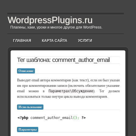
WordpressPlugins.ru
Плагины, хаки, уроки и многое другое для WordPress.
ГЛАВНАЯ
КАРТА САЙТА
УСЛУГИ
Тег шаблона: comment_author_email
Описание
Выводит email автора комментария (как текст), если он был указан
им при комментировании записи (включить обязательное указание
email можно в
Параметрах\Обсуждение
). Тег должен
использоваться только внутри цикла вывода комментариев.
Использование
<?php
 comment_author_email
(
)
;
?>
Параметры