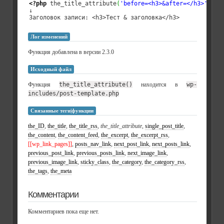
<?php
 the_title_attribute
(
'before=<h3>&after=</h3>'
)
;
?
↓

Заголовок записи: <h3>Тест & заголовка</h3>
Лог изменений
Функция добавлена в версии 2.3.0
Исходный файл
Функция
the_title_attribute()
находится в
wp-
includes/post-template.php
Связанные теги|функции
the_ID
,
the_title
,
the_title_rss
,
the_title_attribute
,
single_post_title
,
the_content
,
the_content_feed
,
the_excerpt
,
the_excerpt_rss
,
[[wp_link_pages]]
,
posts_nav_link
,
next_post_link
,
next_posts_link
,
previous_post_link
,
previous_posts_link
,
next_image_link
,
previous_image_link
,
sticky_class
,
the_category
,
the_category_rss
,
the_tags
,
the_meta
Комментарии
Комментариев пока еще нет.