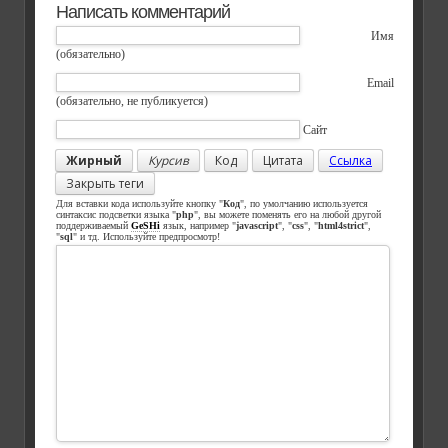
Написать комментарий
Имя
(обязательно)
Email
(обязательно, не публикуется)
Сайт
Жирный
Курсив
Код
Цитата
Ссылка
Закрыть теги
Для вставки кода используйте кнопку "
Код
", по умолчанию используется
синтаксис подсветки языка "
php
", вы можете поменять его на любой другой
поддерживаемый
GeSHi
язык, например "
javascript
", "
css
", "
html4strict
",
"
sql
" и тд. Используйте предпросмотр!