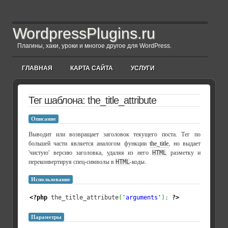
WordpressPlugins.ru
Плагины, хаки, уроки и многое другое для WordPress.
ГЛАВНАЯ
КАРТА САЙТА
УСЛУГИ
Тег шаблона: the_title_attribute
Описание
Выводит или возвращает заголовок текущего поста. Тег по
большей части является аналогом функции
the_title
, но выдает
'чистую' версию заголовка, удаляя из него
HTML
разметку и
переконвертируя спец-символы в
HTML
-коды.
Использование
<?php
 the_title_attribute
(
'arguments'
)
;
?>
Параметры