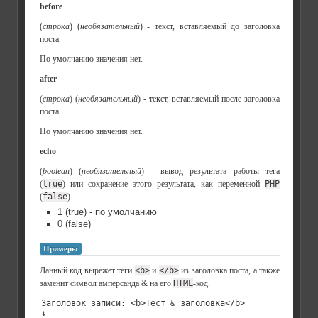
before
(
строка
) (
необязательный
) - текст, вставляемый до заголовка
поста.
По умолчанию значения нет.
after
(
строка
) (
необязательный
) - текст, вставляемый после заголовка
поста.
По умолчанию значения нет.
echo
(
boolean
) (
необязательный
) - вывод результата работы тега
(
true
) или сохранение этого результата, как переменной
PHP
(
false
).
1 (true) - по умолчанию
0 (false)
Примеры
Данный код вырежет теги
<b>
и
</b>
из заголовка поста, а также
заменит символ амперсанда & на его
HTML
-код.
Заголовок записи: <b>Тест & заголовка</b>
