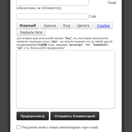
Email
(обязательно, не публикуется)
Сайт
Жирный
Курсив
Код
Цитата
Ссылка
Закрыть теги
Для вставки кода используйте кнопку "
Код
", по умолчанию используется
синтаксис подсветки языка "
php
", вы можете поменять его на любой другой
поддерживаемый
GeSHi
язык, например "
javascript
", "
css
", "
html4strict
",
"
sql
" и тд. Используйте предпросмотр!
Уведомить меня о новых комментариях через email.