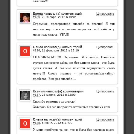
отлично!!!
Елена
написал(а) комментарий
Цитировать
#135
,
Огромное, преогромное спасибо за плагин! Я так
мечтала научиться вставлять видео на свой сайт и у
меня получилось! УРА!!!
Ольга
написал(а) комментарий
Цитировать
#136
,
СПАСИБО-О-О!!!!! Огромное. Я новичок. Написала
статью для своего сайта, но без одного клипа - это была
сухая статья. А Вы мне помогли осуществить свою
мечту!!! Самое главное - не оставлять(случайно)
пробелов! Еще раз спасибо....
Ксения
написал(а) комментарий
Цитировать
#137
,
Спасибо огромное за статью!
Хотелось бы вас попросить вставить в плагин vk.com
Ольга
написал(а) комментарий
Цитировать
#138
,
У меня проблема та же, что и была без плагина: видео