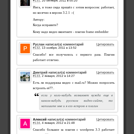
#131
,
Инга, я тоже сюда пришёл с ээтим вопросом: работает,
но косячно в версии 3.2.1 :-(
Автору:
Когда исправите?
Кому надо видео вконтакте - плагин frame embedder
Руслан
написал(а) комментарий
Цитировать
#132
,
Спасибо! все получилось с первого раза. Плагин
работает отлично.
Дмитрий
написал(а) комментарий
Цитировать
#133
,
Есть ли поддержка видео с mail.ru? Можно попросить
встроить её??..
если у кого-нибудь возникнет нужда еще в
каком-нибудь русском видео-сайте, то
напишите мне и я его встрою в плагин
Алексей
написал(а) комментарий
Цитировать
#134
,
Спасибо большое за плагин с wordpress 3.3 работает