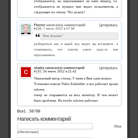
отображается, но перескакивает на клип вперед, т.е.
отображается не нужное мне видео пользователя, а
следующее по списку. Что делать?
Flector
написал(а) комментарий
Цитировать
#139
,
Что делать?
разбираться как и какой код видео вы вставляете. я
сомневаюсь, что плагин умеет куда-то там
перескакивать.
chalvs
написал(а) комментарий
Цитировать
#140
,
Уважаемый автор статьи, У меня к Вам один вопрос
Установил плагин Video Embedder и все работает кроме
sckreen
плеер не открывается на весь монитор. В чем может
быть проблема. На ютубе sckreen работает.
Все
1
…
5
6
7
8
9
Написать комментарий
Имя
(обязательно)