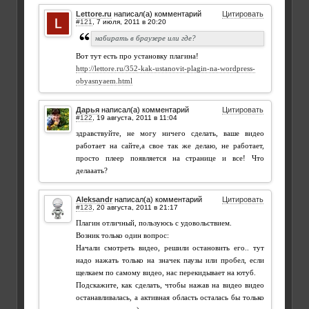
Lettore.ru
написал(а) комментарий
Цитировать
#121
,
набирать в браузере или где?
Вот тут есть про установку плагина!
http://lettore.ru/352-kak-ustanovit-plagin-na-wordpress-
obyasnyaem.html
Дарья
написал(а) комментарий
Цитировать
#122
,
здравствуйте, не могу ничего сделать, ваше видео
работает на сайте,а свое так же делаю, не работает,
просто плеер появляется на странице и все! Что
делааать?
Aleksandr
написал(а) комментарий
Цитировать
#123
,
Плагин отличный, пользуюсь с удовольствием.
Возник только один вопрос:
Начали смотреть видео, решили остановить его.. тут
надо нажать только на значек паузы или пробел, если
щелкаем по самому видео, нас перекидывает на ютуб.
Подскажите, как сделать, чтобы нажав на видео видео
останавливалась, а активная область осталась бы только