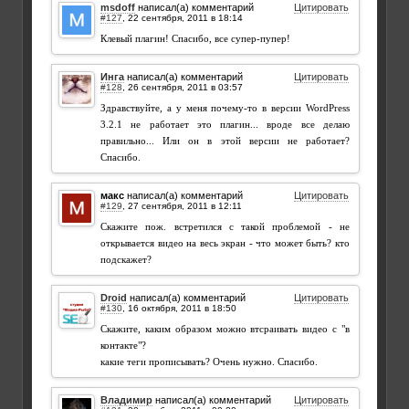
msdoff
написал(а) комментарий
Цитировать
#127
,
Клевый плагин! Спасибо, все супер-пупер!
Инга
написал(а) комментарий
Цитировать
#128
,
Здравствуйте, а у меня почему-то в версии WordPress
3.2.1 не работает это плагин... вроде все делаю
правильно... Или он в этой версии не работает?
Спасибо.
макс
написал(а) комментарий
Цитировать
#129
,
Скажите пож. встретился с такой проблемой - не
открывается видео на весь экран - что может быть? кто
подскажет?
Droid
написал(а) комментарий
Цитировать
#130
,
Скажите, каким образом можно втсраивать видео с "в
контакте"?
какие теги прописывать? Очень нужно. Спасибо.
Владимир
написал(а) комментарий
Цитировать