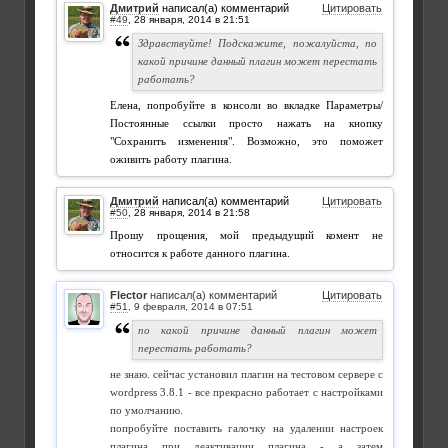
Дмитрий
написал(а) комментарий
Цитировать
#49
,
Здравствуйте! Подскажите, пожалуйста, по
какой причине данный плагин может перестать
работать?
Елена, попробуйте в консоли во вкладке Параметры/
Постоянные ссылки просто нажать на кнопку
"Сохранить изменения". Возможно, это поможет
оживить работу плагина.
Дмитрий
написал(а) комментарий
Цитировать
#50
,
Прошу прощения, мой предыдущий комент не
относится к работе данного плагина.
Flector
написал(а) комментарий
Цитировать
#51
,
по какой причине данный плагин может
перестать работать?
не знаю. сейчас установил плагин на тестовом сервере с
wordpress 3.8.1 - все прекрасно работает с настройками
по умолчанию.
попробуйте поставить галочку на удалении настроек
плагина при деактивации плагина - а затем