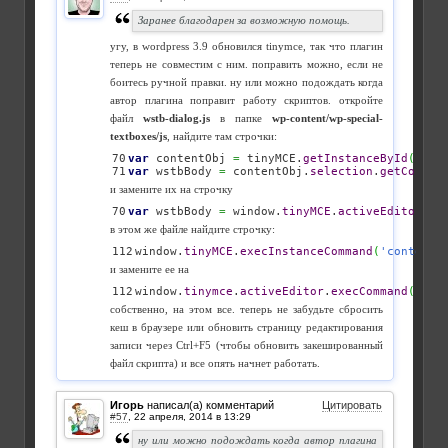
Заранее благодарен за возможную помощь.
угу, в wordpress 3.9 обновился tinymce, так что плагин
теперь не совместим с ним. поправить можно, если не
боитесь ручной правки. ну или можно подождать когда
автор плагина поправит работу скриптов. откройте
файл
wstb-dialog.js
в папке
wp-content/wp-special-
textboxes/js
, найдите там строчки:
70

var
 contentObj 
=
 tinyMCE.
getInstanceById
(
'con
var
 wstbBody 
=
 contentObj.
selection
.
getConten
и замените их на строчку
var
 wstbBody 
=
 window.
tinyMCE
.
activeEditor
.
se
в этом же файле найдите строчку:
window.
tinyMCE
.
execInstanceCommand
(
'content'
и замените ее на
window.
tinymce
.
activeEditor
.
execCommand
(
'mce
собственно, на этом все. теперь не забудьте сбросить
кеш в браузере или обновить страницу редактирования
записи через Ctrl+F5 (чтобы обновить закешированный
файл скрипта) и все опять начнет работать.
Игорь
написал(а) комментарий
Цитировать
#57
,
ну или можно подождать когда автор плагина