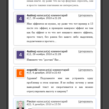
никак иначе. ну разве что на wp-форумах спросить, сам
я просто такими плагинами не интересуюсь.
4udnoj
написал(а) комментарий
Цитировать
#17
,
Мне эффектов не нужно, ну разве что тот пример в 13
посте это эффект, в принципе наверное эффект но там
как бы эффект в то что нет никакого явного эффекта,
просто текст, без рамок без какого либо выделения,
подсвечения и прочего...
4udnoj
написал(а) комментарий
Цитировать
#18
,
Извините что "достаю" Вас...
evgen82
написал(а) комментарий
Цитировать
#19
,
Здравия! Подскажите мне как устранить одну
проблемку в этом плагине. Я не пойму почему у меня
выводимый текст не сворачивается и как можно
отрегулировать высоту и ширину?
Flector
написал(а) комментарий
Цитировать
#20
,