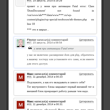
#66
,
привет а у меня при активации Fatal error: Class
'DomDocument' not found in
/var/www/ale***/data/www/***.ru/wp-
content/plugins/wp-special-textboxes/stb-themes.php on
line 18
*** это я закрыл ..
Flector
написал(а) комментарий
Цитировать
#67
,
у меня при активации Fatal error
у вас не включено расширение dom для php, обратитесь
к вашему хостеру или установите его сами, если имеете
для этого доступ.
Макс
написал(а) комментарий
Цитировать
#68
,
Подскажите, а как его вкладывать в самого себя?
Тег внутреннего блока закрывает первый внешний тег и
внешний блок прекращает работу раньше чем надо.
Макс
написал(а) комментарий
Цитировать
#69
,
Я правильно объяснил? Имею ввиду что теги этого