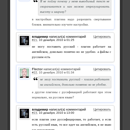
Я не пойму почему у меня выводимый текст не
сворачивается и как можно отрегулировать
высоту и ширину?
в настройках плагина надо разрешить свертывание
блоков. внимательно изучите настройки.
владимир
написал(а) комментарий
Цитировать
#21
,
не могу поставить русский - плагин работает на
английском, довольно понятно но не удобно. а файлы с
русским есть
Flector
написал(а) комментарий
Цитировать
#22
,
не могу поставить русский - плагин работает
на английском, довольно понятно но не удобно.
а другие плагины с русификацией работают при этом
нормально, на русском языке?
владимир
написал(а) комментарий
Цитировать
#23
,
если плагин уже руссифицирован, то работает, а если
есть русский язык, то все идет на английском, я не знаю
как переключить