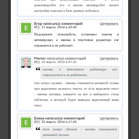
деактивируйте его и заново активируйте. может
настройки плагина в базе данных побились.
Егор
написал(а) комментарий
Цитировать
#52
,
Подскажите пожалуйста, установил плагин и
активировал, а иконка в текстовом редакторе еле
отражается и не работает...
Flector
написал(а) комментарий
Цитировать
#53
,
иконка в текстовом редакторе еле
отражается и не работает...
там хитро сделано - иконка становится активной только
при выделении нужного текста. то есть выделили текст
- иконка активна, кликаете на нее и выбираете стиль
таблички, в которой будет выведен выделенный вами
текст.
Елена
написал(а) комментарий
Цитировать
#54
,
там хитро сделано - иконка становится
активной только