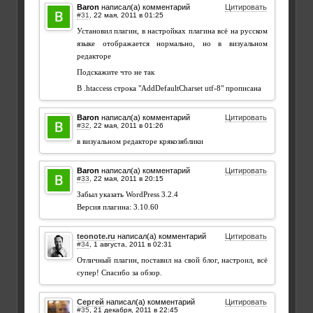
Baron
написал(а) комментарий
Цитировать
#31
,
Установил плагин, в настройках плагина всё на русском
языке отображается нормально, но в визуальном
редакторе
Подскажите что не так
В .htaccess строка "AddDefaultCharset utf-8" прописана
Baron
написал(а) комментарий
Цитировать
#32
,
в визуальном редакторе крякозяблики
Baron
написал(а) комментарий
Цитировать
#33
,
Забыл указать WordPress 3.2.4
Версия плагина: 3.10.60
teonote.ru
написал(а) комментарий
Цитировать
#34
,
Отличный плагин, поставил на свой блог, настроил, всё
супер! Спасибо за обзор.
Сергей
написал(а) комментарий
Цитировать
#35
,