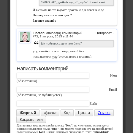
'h0021587_igolkab.wp_stb_styles' doesn't exist
И в самом посте выдает просто код и текст в коде
Не подскажите в чем дело?
Заранее спасибо!
Flector
написал(а) комментарий
Цитировать
#73
,
Не подскажите в чем дело?
угу, какой-то глюк с кодировкой баз.
исправляется
так
(статья автора плагина).
Написать комментарий
Имя
(обязательно)
Email
(обязательно, не публикуется)
Сайт
Жирный
Курсив
Код
Цитата
Ссылка
Закрыть теги
Для вставки кода используйте кнопку "
Код
", по умолчанию используется
синтаксис подсветки языка "
php
", вы можете поменять его на любой другой
поддерживаемый
GeSHi
язык, например "
javascript
", "
css
", "
html4strict
",