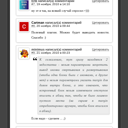
Erik
написал(а) комментарий
Цитировать
#7
,
ну эт я так, на всякий случай спросил =)))
Cartman
написал(а) комментарий
Цитировать
#8
,
Полезный плагин. Можно будет выводить новости.
Спасибо :)
minimus
написал(а) комментарий
Цитировать
#9
,
К сожалению, тут сразу находятся 2
недостатка - нельзя параметрами запретить
вывод иконки свертывания и развертывания
(чтобы одни блоки были с иконками, а другие
нет) и нельзя параметрами указать margin для
дивов внутри блока, а это означает, что
встроенный блок нельзя изменением отступов
вписать в абзац так, чтобы не было лишнего
пустого места (на скрине я margin
отредактировал вручную, чтобы блок вписался
в абзац).
Если надо - сделаем ... ;)