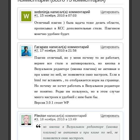
webninja
написал(а) комментарий
Цитировать
#1
,
Отличный плагин ) была задача тоже делать области,
прописывал в КСС дополнительные стили. Плагином
конечно удобнее будет.
Гагарин
написал(а) комментарий
Цитировать
#2
,
Плагин отличный, но у меня почему то не работает,
вернее все стало и активировалось, но кнопка в
Визуальном редакторе (иконка плагина) не активная и
при клике по ней, не появляется окно настроек. Если в
html тег вставлять , то отображается норм на странице.
Но почему не хочет работать в Визуальном редакторе
не понятно. Редко им пользуюсь, но в этом случае
много настроек и удобней с ним было бы.
Версия 3.0.1 стоит WP
Flector
написал(а) комментарий
Цитировать
#3
,
но кнопка в Визуальном редакторе (иконка
плагина) не активная и при клике по ней, не
появляется окно настроек.