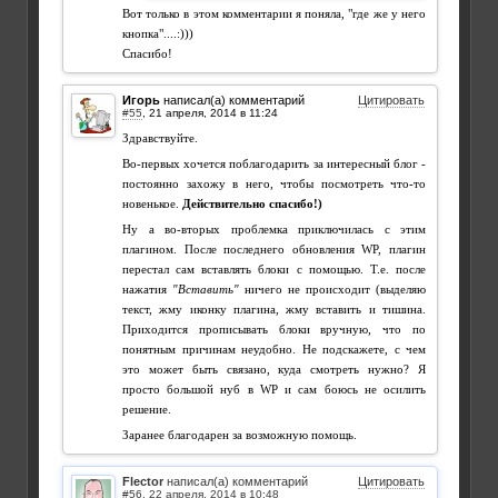
Вот только в этом комментарии я поняла, "где же у него
кнопка"....:)))
Спасибо!
Игорь
написал(а) комментарий
Цитировать
#55
,
Здравствуйте.
Во-первых хочется поблагодарить за интересный блог -
постоянно захожу в него, чтобы посмотреть что-то
новенькое.
Действительно спасибо!)
Ну а во-вторых проблемка приключилась с этим
плагином. После последнего обновления WP, плагин
перестал сам вставлять блоки с помощью. Т.е. после
нажатия
"Вставить"
ничего не происходит (выделяю
текст, жму иконку плагина, жму вставить и тишина.
Приходится прописывать блоки вручную, что по
понятным причинам неудобно. Не подскажете, с чем
это может быть связано, куда смотреть нужно? Я
просто большой нуб в WP и сам боюсь не осилить
решение.
Заранее благодарен за возможную помощь.
Flector
написал(а) комментарий
Цитировать
#56
,