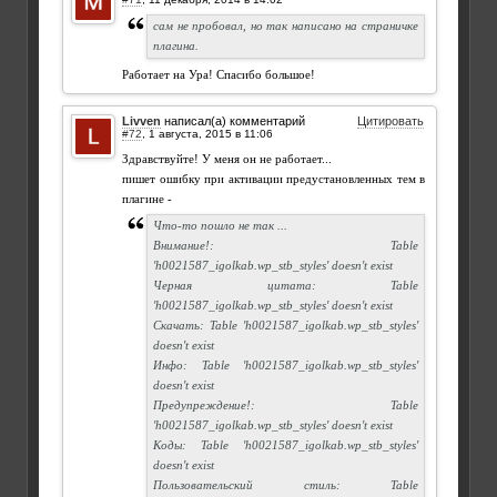
сам не пробовал, но так написано на страничке
плагина.
Работает на Ура! Спасибо большое!
Livven
написал(а) комментарий
Цитировать
#72
,
Здравствуйте! У меня он не работает...
пишет ошибку при активации предустановленных тем в
плагине -
Что-то пошло не так ...
Внимание!: Table
'h0021587_igolkab.wp_stb_styles' doesn't exist
Черная цитата: Table
'h0021587_igolkab.wp_stb_styles' doesn't exist
Скачать: Table 'h0021587_igolkab.wp_stb_styles'
doesn't exist
Инфо: Table 'h0021587_igolkab.wp_stb_styles'
doesn't exist
Предупреждение!: Table
'h0021587_igolkab.wp_stb_styles' doesn't exist
Коды: Table 'h0021587_igolkab.wp_stb_styles'
doesn't exist
Пользовательский стиль: Table