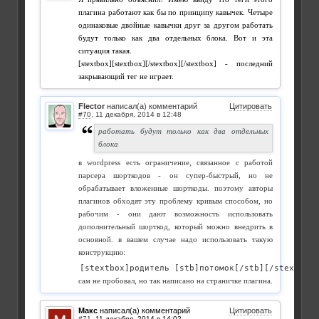
плагина работают как бы по принципу кавычек. Четыре
одинаковые двойные кавычки друг за другом работать
будут только как два отдельных блока. Вот и эта
ситуация такая.
[stextbox][stextbox][/stextbox][/stextbox] - последний
закрывающий тег не играет.
Flector
написал(а) комментарий
Цитировать
#70
,
работать будут только как два отдельных
блока
в wordpress есть ограничение, связанное с работой
парсера шорткодов - он супер-быстрый, но не
обрабатывает вложенные шорткоды. поэтому авторы
плагинов обходят эту проблему кривым способом, но
рабочим - они дают возможность использовать
дополнительный шорткод, который можно внедрить в
основной. в вашем случае надо использовать такую
конструкцию:
[stextbox]родитель [stb]потомок[/stb][/stextbox]
сам не пробовал, но так написано на страничке плагина.
Макс
написал(а) комментарий
Цитировать
#71
,