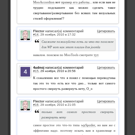
MooAccordion
вот
пример его работы
... или если вам не
трудно подскажите как можно сделать такое
свертывание/развертывание без всяких там визуальных
стилей оформления!?
Flector
написал(а) комментарий
Цитировать
#14
,
Скажите пожалуйста есть ли что-то похожее
для WP вот как этот плагин для joomla
навалом. поиском по MooTools смотрите
тут
.
4udnoj
написал(а) комментарий
Цитировать
#15
,
К сожалению все что я понял с помощью переводчика
так это то что есть все что дно... только вот самого
простого свернуть развернуть нету, О_о
Flector
написал(а) комментарий
Цитировать
#16
,
только вот самого простого свернуть
развернуть нету
самое простое это что-то типа
wpSpoiler
, но вам же с
эффектами надо. поэтому искать вам в хранилище и