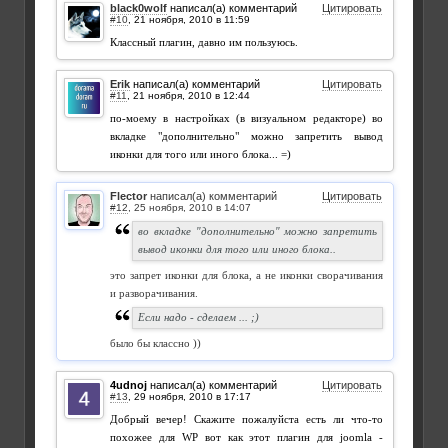
black0wolf
написал(а) комментарий
Цитировать
#10
,
Классный плагин, давно им пользуюсь.
Erik
написал(а) комментарий
Цитировать
#11
,
по-моему в настройках (в визуальном редакторе) во
вкладке "дополнительно" можно запретить вывод
иконки для того или иного блока... =)
Flector
написал(а) комментарий
Цитировать
#12
,
во вкладке "дополнительно" можно запретить
вывод иконки для того или иного блока..
это запрет иконки для блока, а не иконки сворачивания
и разворачивания.
Если надо - сделаем ... ;)
было бы классно ))
4udnoj
написал(а) комментарий
Цитировать
#13
,
Добрый вечер! Скажите пожалуйста есть ли что-то
похожее для WP вот как этот плагин для joomla -