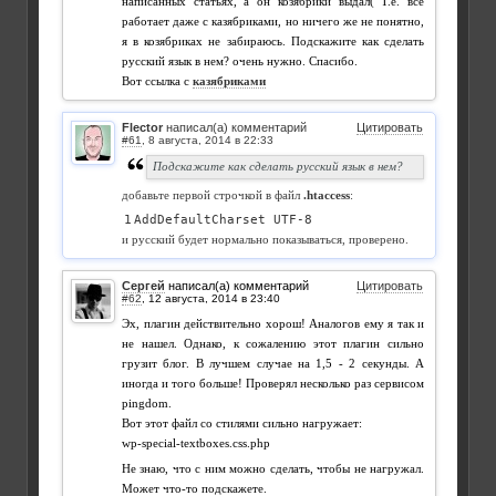
написанных статьях, а он козябрики выдал( Т.е. все
работает даже с казябриками, но ничего же не понятно,
я в козябриках не забираюсь. Подскажите как сделать
русский язык в нем? очень нужно. Спасибо.
Вот ссылка с
казябриками
Flector
написал(а) комментарий
Цитировать
#61
,
Подскажите как сделать русский язык в нем?
добавьте первой строчкой в файл
.htaccess
:
AddDefaultCharset UTF-8
и русский будет нормально показываться, проверено.
Сергей
написал(а) комментарий
Цитировать
#62
,
Эх, плагин действительно хорош! Аналогов ему я так и
не нашел. Однако, к сожалению этот плагин сильно
грузит блог. В лучшем случае на 1,5 - 2 секунды. А
иногда и того больше! Проверял несколько раз сервисом
pingdom.
Вот этот файл со стилями сильно нагружает:
wp-special-textboxes.css.php
Не знаю, что с ним можно сделать, чтобы не нагружал.
Может что-то подскажете.