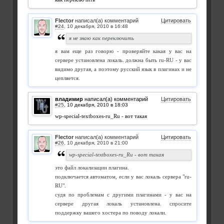
Flector
написал(а) комментарий
Цитировать
#24
,
я не знаю как переключить
я вам еще раз говорю - проверяйте какая у вас на
сервере установлена локаль. должна быть ru-RU - у вас
видимо другая, а поэтому русский язык в плагинах и не
цепляется.
владимир
написал(а) комментарий
Цитировать
#25
,
wp-special-textboxes-ru_Ru - вот такая
Flector
написал(а) комментарий
Цитировать
#26
,
wp-special-textboxes-ru_Ru - вот такая
это файл локализации плагина.
подключается автоматом, если у вас локаль сервера "ru-
RU".
судя по проблемам с другими плагинами - у вас на
сервере другая локаль установлена. спросите
поддержку вашего хостера по поводу локали.