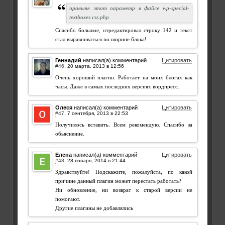
правьте этот параметр в файле wp-special-
textboxes.css.php
Спасибо большое, отредактировал строку 142 и текст
стал выравниваться по ширине блока!
Геннадий
написал(а) комментарий
Цитировать
#46
,
Очень хороший плагин. Работает на моих блогах как
часы. Даже в самых последних версиях вордпресс.
Олеся
написал(а) комментарий
Цитировать
#47
,
Получилось вставить. Всем рекомендую. Спасибо за
обьяснение.
Елена
написал(а) комментарий
Цитировать
#48
,
Здравствуйте! Подскажите, пожалуйста, по какой
причине данный плагин может перестать работать?
Ни обновление, ни возврат к старой версии не
помогают.
Другие плагины не добавлялись