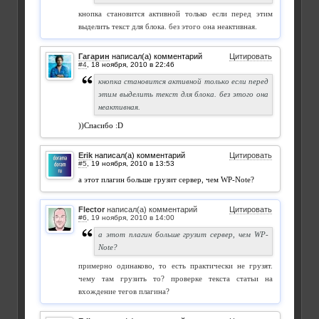
кнопка становится активной только если перед этим
выделить текст для блока. без этого она неактивная.
Гагарин
написал(а) комментарий
Цитировать
#4
,
кнопка становится активной только если перед
этим выделить текст для блока. без этого она
неактивная.
))Спасибо :D
Erik
написал(а) комментарий
Цитировать
#5
,
а этот плагин больше грузит сервер, чем WР-Note?
Flector
написал(а) комментарий
Цитировать
#6
,
а этот плагин больше грузит сервер, чем WР-
Note?
примерно одинаково, то есть практически не грузят.
чему там грузить то? проверке текста статьи на
вхождение тегов плагина?