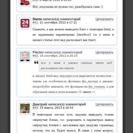
Всё, подсказка не нужна спс, разобралась сама :)
Dante
написал(а) комментарий
Цитировать
#41
,
Скажите, а как можно выводить блог с помощью html, а
не заданными параметрами [stextbox] т.к у меня в
анонсе статьи этот код распознает как текст.
Flector
написал(а) комментарий
Цитировать
#42
,
т.к у меня в анонсе статьи этот код
распознает как текст.
в анонсе html-код вордпрессом вырезается полностью -
такова уж особенность функции
the_excerpt
в движке.
попробуйте заменить эту функцию на
the_content
, а для
обрезания записи использовать
<!--more-->
.
Дмитрий
написал(а) комментарий
Цитировать
#43
,
В некоторых постах есть задумка выводить только
свёрнутые блоки, т.е. разрешить в параметрах вывод
свёрнутых блоков с заголовком при загрузке страницы,
потому что их будет много. В связи с этим вопрос,