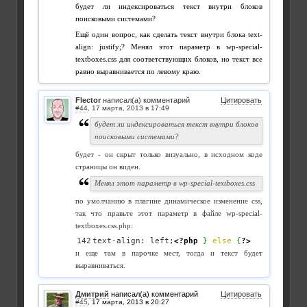
будет ли индексироваться текст внутри блоков
поисковыми системами?
Ещё один вопрос, как сделать текст внутри блока text-
align: justify;? Менял этот параметр в wp-special-
textboxes.css для соответствующих блоков, но текст все
равно выравнивается по левому краю.
Flector
написал(а) комментарий
Цитировать
#44
,
будет ли индексироваться текст внутри блоков
поисковыми системами?
будет - он скрыт только визуально, в исходном коде
страницы он виден.
Менял этот параметр в wp-special-textboxes.css
по умолчанию в плагине динамическое изменение css,
так что правьте этот параметр в файле wp-special-
textboxes.css.php:
text-align: left;
<?php
}
else
{
?>
и еще там в парочке мест, тогда и текст будет
выравниваться.
Дмитрий
написал(а) комментарий
Цитировать
#45
,