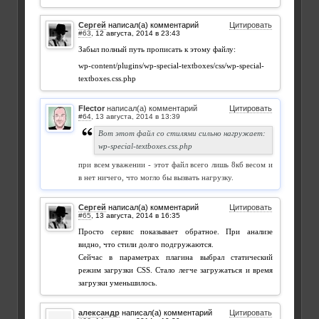
Сергей
написал(а) комментарий
Цитировать
#63
,
Забыл полный путь прописать к этому файлу:
wp-content/plugins/wp-special-textboxes/css/wp-special-
textboxes.css.php
Flector
написал(а) комментарий
Цитировать
#64
,
Вот этот файл со стилями сильно нагружает:
wp-special-textboxes.css.php
при всем уважении - этот файл всего лишь 8кб весом и
в нет ничего, что могло бы вызвать нагрузку.
Сергей
написал(а) комментарий
Цитировать
#65
,
Просто сервис показывает обратное. При анализе
видно, что стили долго подгружаются.
Сейчас в параметрах плагина выбрал статический
режим загрузки CSS. Стало легче загружаться и время
загрузки уменьшилось.
александр
написал(а) комментарий
Цитировать