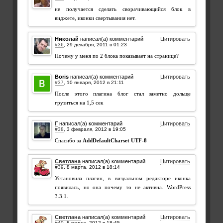
не получается сделать сворачивающийся блок в
виджете, иконки свертывания нет.
Николай
написал(а) комментарий
Цитировать
#36
,
Почему у меня по 2 блока показывает на странице?
Boris
написал(а) комментарий
Цитировать
#37
,
После этого плагина блог стал заметно дольще
грузиться на 1,5 сек
Г
написал(а) комментарий
Цитировать
#38
,
Спасибо за
AddDefaultCharset UTF-8
Светлана
написал(а) комментарий
Цитировать
#39
,
Установила плагин, в визуальном редакторе иконка
появилась, но она почему то не активна. WordPress
3.3.1.
Светлана
написал(а) комментарий
Цитировать
#40
,