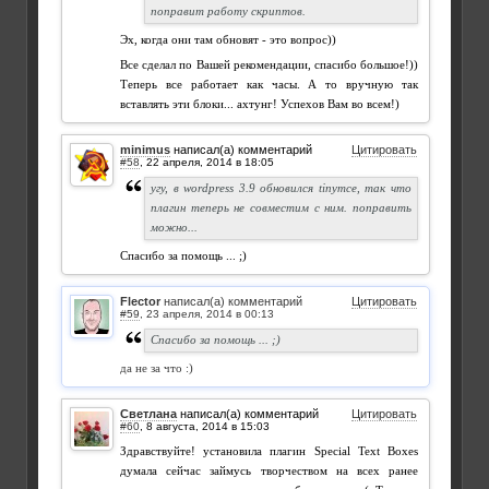
поправит работу скриптов.
Эх, когда они там обновят - это вопрос))
Все сделал по Вашей рекомендации, спасибо большое!))
Теперь все работает как часы. А то вручную так
вставлять эти блоки... ахтунг! Успехов Вам во всем!)
minimus
написал(а) комментарий
Цитировать
#58
,
угу, в wordpress 3.9 обновился tinymce, так что
плагин теперь не совместим с ним. поправить
можно...
Спасибо за помощь ... ;)
Flector
написал(а) комментарий
Цитировать
#59
,
Спасибо за помощь ... ;)
да не за что :)
Светлана
написал(а) комментарий
Цитировать
#60
,
Здравствуйте! установила плагин Special Text Boxes
думала сейчас займусь творчеством на всех ранее