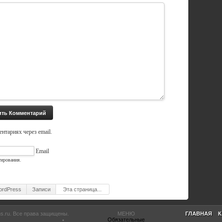
нтариях через email.
Email
тирования.
ordPress
Записи
Эта страница...
s.ru
. Все права защищены.
МЕНЮ
ГЛАВНАЯ
К
Обязательные