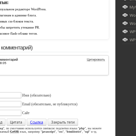
тьи:
My
изуальном редакторе WordPress.
Wor
плагинам в админке блога.
сивых css-блоков текста.
Wor
обы запретить утекание PR.
WP
асивое flash-облако тегов.
WPU
 комментарий)
омментарий
Цитировать
Имя
(обязательно)
Email
(обязательно, не публикуется)
Сайт
д
Цитата
Ссылка
Закрыть теги
од
", по умолчанию используется синтаксис подсветки языка "
php
", вы можете
иваемый
GeSHi
язык, например "
javascript
", "
css
", "
html4strict
", "
sql
" и тд.