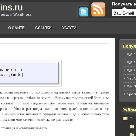
Получать н
ins.ru
угое для WordPress.
О САЙТЕ
ССЫЛКИ
УСЛУГИ
Попул
WP-P
WP-P
WP-P
Yet A
WP-N
 который позволяет с помощью специальных тегов вывести в тексте
Speci
ленные через
css
, таблички-заметки. Если у вас тематический блог и вы
в статье, то такое выделение слов несомненно привлечет внимание
красиво. Много раз видел, как для этих целей использовался тег
Рубр
та в большинстве шаблонов оформлена плохо, да и использовать теги
Пл
своих слов мне кажется несколько неправильным.
страницы и устанавливаем его: