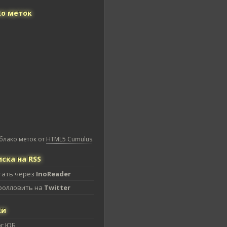
о меток
блако меток от
HTML5 Cumulus
.
ска на RSS
тать через
InoReader
фолловить на
Twitter
ки
ог ЮБ