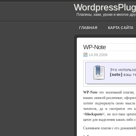
WordpressPlug
Плагины, хаки, уроки и многое др
ГЛАВНАЯ
КАРТА САЙТА
WP-Note
14.09.2009
WP-Note
это маленький плагин,
ваших записей различные, оформ
хотите подчеркнуть свою мысль 
читателя, да и смотрится это 
<blockquote>
, но все-таки цита
цитат для выделения каких-либо 
Скачиваем плагин с его домашней 