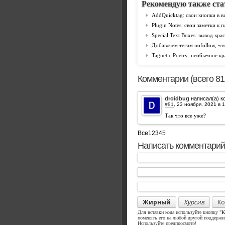
Рекомендую также ста
AddQuicktag: свои кнопки в в
Plugin Notes: свои заметки к 
Special Text Boxes: вывод кра
Добавляем тегам nofollow, чт
Tagnetic Poetry: необычное кр
Комментарии (всего 81
droidbug
написал(а) к
#81
,
Так что все уже?
Все
1
2
3
4
5
Написать комментарий
Жирный
Курсив
Ко
Для вставки кода используйте кнопку "
К
поменять его на любой другой поддерж
Используйте предпросмотр!