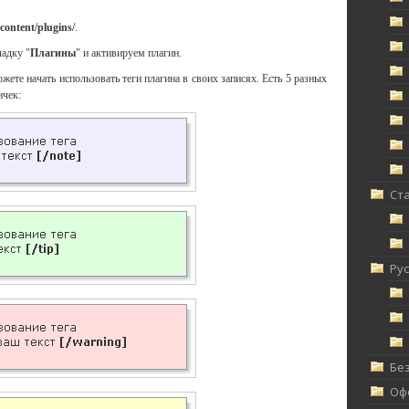
content/plugins/
.
ладку "
Плагины
" и активируем плагин.
жете начать использовать теги плагина в своих записях. Есть 5 разных
ичек:
Ст
Ру
Без
Офф