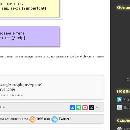
Облак
ые цвета, то вы всегда можете их поправить в файле
style.css
в папке
О
ss.org/extend/plugins/wp-note/
03.01.2009
Подпи
ress:
1.5
и выше.
Чи
аты
За
 на обновления по
RSS
или
Twitter
!
Ссыл
Бл