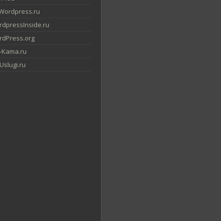
Wordpress.ru
dpressInside.ru
dPress.org
-Kama.ru
slugi.ru