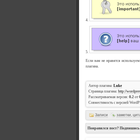
4.
5.
Если вам не нравятся используем
плагина.
Автор плагина:
Luke
Страница плагина:
http://wordpre
Рассматриваемая версия:
0.2
от
Совместимость с версией WordP
Записи
заметки
,
цит
Понравился пост? Подпишись