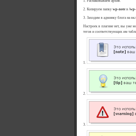
1. Распаковываем архив.
2. Копируем папку
wp-note
в
/wp-
3. Заходим в админку блога на вк
Настроек в плагине нет, вы уже мо
тегов и соответствующих им табл
1.
2.
3.