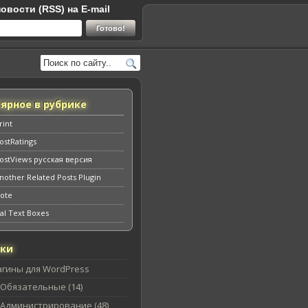
овости (RSS) на E-mail
ярное в рубрике
rint
ostRatings
ostViews русская версия
nother Related Posts Plugin
ote
al Text Boxes
ики
агины для WordPress
Обязательные (14)
Администрирование (48)