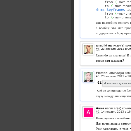
    from 
{
-moz-t
    to 
{
-moz-tra
@-ms-keyframes
 i
    from 
{
-ms-tr
    to 
{
-ms-tran
еще подробнее описать н
а вообще это мне прос
поддерживать браузерам
anadikt
написал(а) ко
#4
,
Спасибо за плагины! И 
время там задавать?
Flector
написал(а) ком
#5
,
А как вот время 
-webkit-animation: icoRo
паузу между анимациями 
Анна
написал(а) комм
#6
,
Навернулись слезы благо
Для начинающих самосто
Уже закопалась в том, 