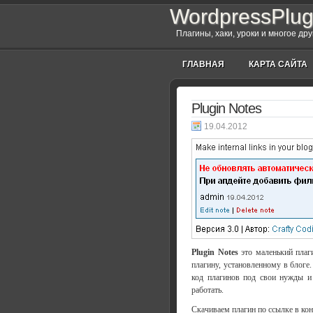
WordpressPlug
Плагины, хаки, уроки и многое др
ГЛАВНАЯ
КАРТА САЙТА
Plugin Notes
19.04.2012
Plugin Notes
это маленький плаг
плагину, установленному в блоге.
код плагинов под свои нужды и 
работать.
Скачиваем плагин по ссылке в кон