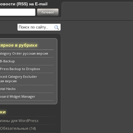
овости (RSS) на E-mail
ярное в рубрике
ategory Order русская версия
B-Backup
Press Backup to Dropbox
nced Category Excluder
кая версия
tal Hacks
board Widget Manager
ики
агины для WordPress
Обязательные (14)