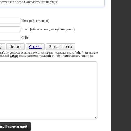
ботает и в опере в обязательном порядке.
Имя
(обязательно)
Email
(обязательно, не публикуется)
Сайт
д
Цитата
Ссылка
Закрыть теги
од
", по умолчанию используется синтаксис подсветки языка "
php
", вы можете
иваемый
GeSHi
язык, например "
javascript
", "
css
", "
html4strict
", "
sql
" и тд.