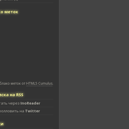
о меток
блако меток от
HTML5 Cumulus
.
ска на RSS
тать через
InoReader
фолловить на
Twitter
ки