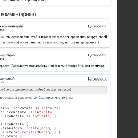
 комментариев)
) комментарий
Цитировать
как вы сделали так, чтобы иконки rss и twitter вращались вокруг своей
ованные гифы, сохранил их на компьютер, но они не вращаются :(
мментарий
Цитировать
ересно. Расскажите пожалуйста и желательно подробно, для новичков!
ментарий
Цитировать
уйста и желательно подробно, для новичков!
ает только в современных браузерах. что-то типа:
ation
:
 icoRotate 
3s
infinite
;
on
:
 icoRotate 
3s
infinite
;
n
:
 icoRotate 
3s
infinite
;
}
es
 icoRotate 
{
t-transform
:
rotate
(
0deg
)
;
}
transform
:
rotate
(
360deg
)
;
}
}
icoRotate 
{