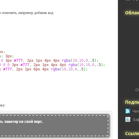
Облак
изменить, например добавив код:
px
;
s
:
3px
;
0
3px
#777
,
2px
1px
4px
4px
rgba
(
10
,
10
,
0
,
.5
)
;
0
0
0
3px
#777
,
2px
1px
4px
4px
rgba
(
10
,
10
,
0
,
.5
)
;
x
#777
,
2px
1px
6px
4px
rgba
(
10
,
10
,
0
,
.5
)
;
О
Подпи
чку:
Чи
За
Ссыл