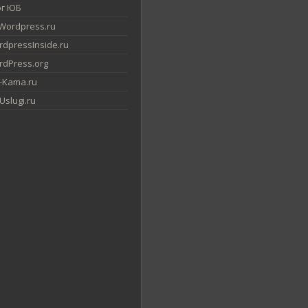
ог ЮБ
Wordpress.ru
dpressInside.ru
dPress.org
-Kama.ru
slugi.ru