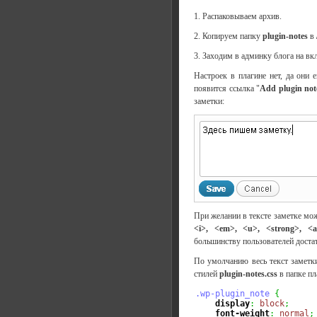
1. Распаковываем архив.
2. Копируем папку
plugin-notes
в
3. Заходим в админку блога на вк
Настроек в плагине нет, да они 
появится ссылка "
Add plugin not
заметки:
При желании в тексте заметке мо
<i>, <em>, <u>, <strong>, <
большинству пользователей достат
По умолчанию весь текст замет
стилей
plugin-notes.css
в папке пл
.wp-plugin_note
{
display
:
block
;
font-weight
:
normal
;