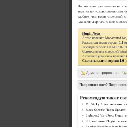
Но это меня уже понесло не в ту
заметки по использованию плагин
удобнее, чем вести отдельный с
плагинов сверяться с этим списко
Plugin Notes
Автор плагина:
Mohammad Jan
Рассматриваемая версия:
1.1
от
Текущая версия:
1.6
от 16.07.2
Совместимость с версией Word
Активных установок плагина:
Скачать плагин версии 1.6
(
Администрирование
Понравился пост? Подпишись
Рекомендую также ста
ML Sticky Notes: записки-сти
Block Specific Plugin Update
Lightbox2 WordPress Plugin: 
FD Feedburner Plugin: перена
Another WordPress Meta Plugi