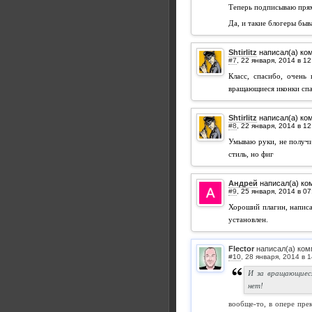
Теперь подписываю прям
Да, и такие блогеры быв
Shtirlitz
написал(а) ко
#7
,
Класс, спасибо, очень 
вращающиеся иконки спа
Shtirlitz
написал(а) ко
#8
,
Умываю руки, не получил
стиль, но фиг
Андрей
написал(а) ко
#9
,
Хороший плагин, написа
установлен.
Flector
написал(а) ком
#10
,
И за вращающиес
нет!
вообще-то, в опере пре