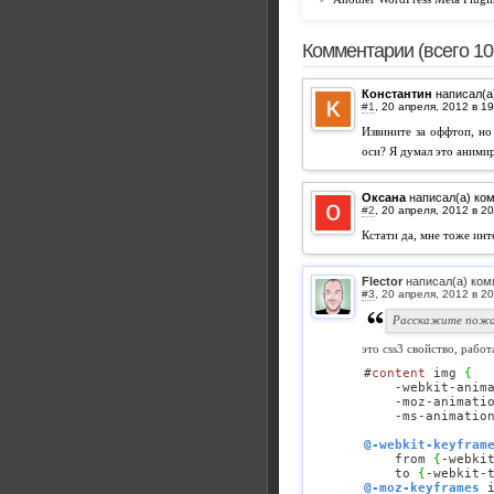
Комментарии (всего 10
Константин
написал(а
#1
,
Извините за оффтоп, но 
оси? Я думал это анимир
Оксана
написал(а) ко
#2
,
Кстати да, мне тоже инт
Flector
написал(а) ком
#3
,
Расскажите пожал
это css3 свойство, работ
#
content
 img 
{
    -webkit-anim
    -moz-animati
    -ms-animatio
@-webkit-keyfram
    from 
{
-webki
    to 
{
-webkit-
@-moz-keyframes
 