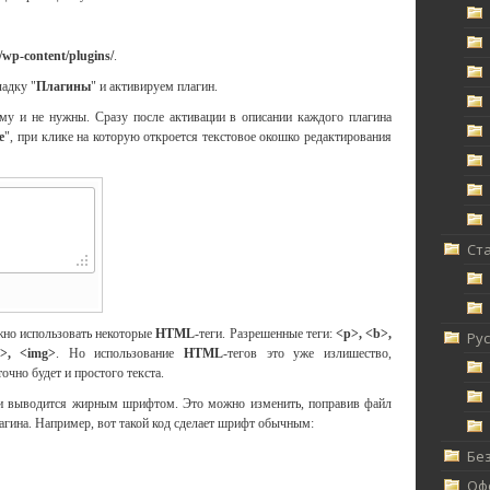
/wp-content/plugins/
.
ладку "
Плагины
" и активируем плагин.
ему и не нужны. Сразу после активации в описании каждого плагина
e
", при клике на которую откроется текстовое окошко редактирования
Ст
жно использовать некоторые
HTML
-теги. Разрешенные теги:
<p>, <b>,
Ру
a>, <img>
. Но использование
HTML
-тегов это уже излишество,
очно будет и простого текста.
ки выводится жирным шрифтом. Это можно изменить, поправив файл
агина. Например, вот такой код сделает шрифт обычным:
Без
Офф