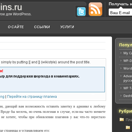
Получать н
ins.ru
угое для WordPress.
О САЙТЕ
ССЫЛКИ
УСЛУГИ
Попул
My C
WP-D
Word
Adva
русс
WP To
Dash
ин, дающий вам возможность оставить заметку в админке к любому
Рубр
 Вроде бы мелочь, но очень полезная в случае, если вы часто меняете
не хотите, чтобы при обновлении плагинов у вас что-то перестало
Пл
це страницы и устанавливаем его: