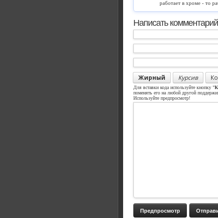
работает в хроме - то ра
Написать комментарий
Жирный
Курсив
Ко
Для вставки кода используйте кнопку "
К
поменять его на любой другой поддерж
Используйте предпросмотр!