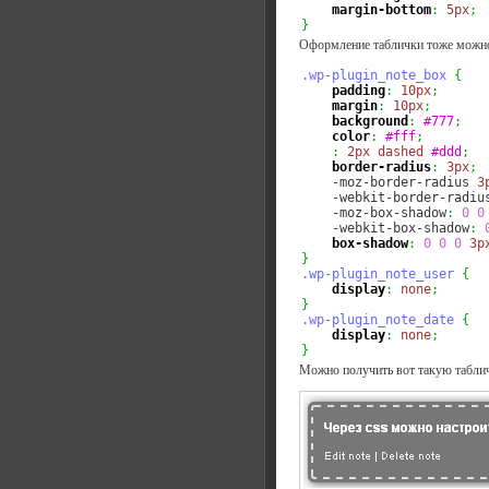
margin-bottom
:
5px
;
}
Оформление таблички тоже можно 
.wp-plugin_note_box
{
padding
:
10px
;
margin
:
10px
;
background
:
#777
;
color
:
#fff
;
:
2px
dashed
#ddd
;
border-radius
:
3px
;
    -moz-border-radius 
3
    -webkit-border-radiu
    -moz-box-shadow
:
0
0
    -webkit-box-shadow
:
box-shadow
:
0
0
0
3p
}
.wp-plugin_note_user
{
display
:
none
;
}
.wp-plugin_note_date
{
display
:
none
;
}
Можно получить вот такую табли