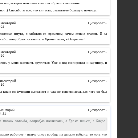
о под каждым плагином - на что обратить внимание.
ают :) Спасибо за все, что тут есть, оказываете большую помощь.
мментарий
Цитировать
полезная штука, я забываю со временем, зачем ставил плагин. И за
сибо, попробую поставить, в Хроме пашет, в Опере нет!
мментарий
Цитировать
ось у меня заставить крутиться. Уже и код скопировал, и картинку, и
мментарий
Цитировать
л какие он функции выполняет и уже не вспоминаешь для чего он был
ментарий
Цитировать
я иконки спасибо, попробую поставить, в Хроме пашет, в Опере
красно работает - нынче опера вообще на движке вебкита, то есть что