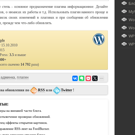
Бл
 степь - основное предназначение плагина информационное. Делайте
My
ов, о нюансах их работы и т.д. Использовать плагин намного проще и
писок своих изменений в плагинах и при сообщении об обновлении
Wor
м, прежде чем что-либо обновлять.
Wor
WP
gda
WPU
 15.10.2010
015
Press:
3.5
и выше
400+
всего скачено
14 792
раза)
админка
,
плагин
 на обновления по
RSS
или
Twitter
!
тьи:
керы на внешней части блога.
s: отключение проверки обновлений.
спец-эффекты открытия картинок.
правление RSS-лент на FeedBurner.
n: meta описание страниц блога.