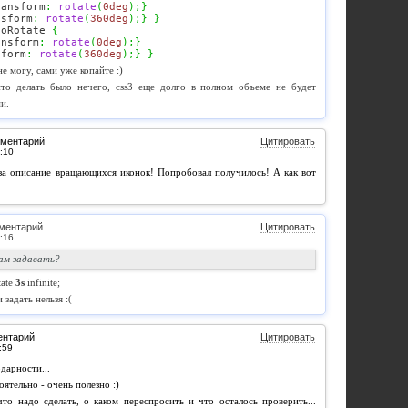
ransform
:
rotate
(
0deg
)
;
}
nsform
:
rotate
(
360deg
)
;
}
}
coRotate 
{
ansform
:
rotate
(
0deg
)
;
}
sform
:
rotate
(
360deg
)
;
}
}
е могу, сами уже копайте :)
то делать было нечего, css3 еще долго в полном объеме не будет
и.
мментарий
Цитировать
за описание вращающихся иконок! Попробовал получилось! А как вот
ментарий
Цитировать
там задавать?
tate
3s
infinite;
задать нельзя :(
ентарий
Цитировать
дарности...
ятельно - очень полезно :)
что надо сделать, о каком переспросить и что осталось проверить...