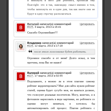
и впихнуть в него див рейтинга, прописав ему
float:right. это я так, навскидку. смысл именно в том,
чтобы запихнуть их в один див, так как иначе они не
будут в одну строчку располагаться.
Виталий
написал(а) комментарий
Цитировать
#225
,
Спасибо Огромнейшее!!!
Владимир
написал(а) комментарий
Цитировать
#226
,
после этого голосование будет работать.
Огромное спасибо и от меня! Долго искал, в чем
причина, пока Вас не нашел!
Валерий
написал(а) комментарий
Цитировать
#227
,
Подскажите, а можно ли в этом плагине самому
рейтинг корректировать? Мне для сайта нужен рейтинг
статей, оценка будет сугубо моя, но казаться должно,
что голосуют реальные посетители. Могу, конечно, и в
фотошопе нарисовать в виде картинки, но рейтинги со
оценки могут меняться, и хотелось бы
автоматизировать сей процесс. Плагин рейтинга с