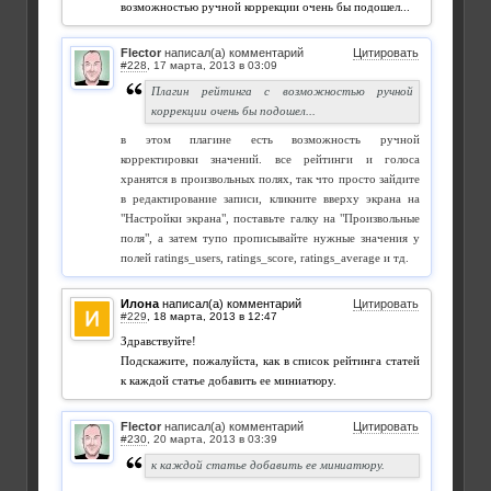
возможностью ручной коррекции очень бы подошел...
Flector
написал(а) комментарий
Цитировать
#228
,
Плагин рейтинга с возможностью ручной
коррекции очень бы подошел...
в этом плагине есть возможность ручной
корректировки значений. все рейтинги и голоса
хранятся в произвольных полях, так что просто зайдите
в редактирование записи, кликните вверху экрана на
"Настройки экрана", поставьте галку на "Произвольные
поля", а затем тупо прописывайте нужные значения у
полей ratings_users, ratings_score, ratings_average и тд.
Илона
написал(а) комментарий
Цитировать
#229
,
Здравствуйте!
Подскажите, пожалуйста, как в список рейтинга статей
к каждой статье добавить ее миниатюру.
Flector
написал(а) комментарий
Цитировать
#230
,
к каждой статье добавить ее миниатюру.