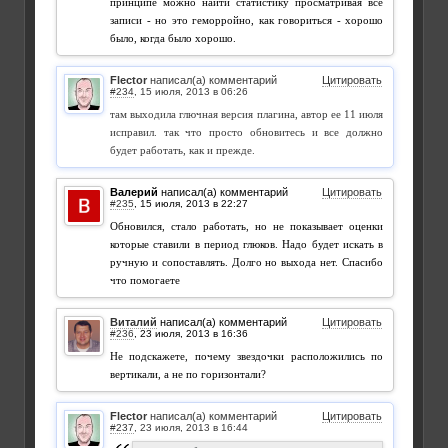
принципе можно найти статистику просматривая все
записи - но это геморройно, как говориться - хорошо
было, когда было хорошо.
Flector
написал(а) комментарий
Цитировать
#234
,
там выходила глючная версия плагина, автор ее 11 июля
исправил. так что просто обновитесь и все должно
будет работать, как и прежде.
Валерий
написал(а) комментарий
Цитировать
#235
,
Обновился, стало работать, но не показывает оценки
которые ставили в период глюков. Надо будет искать в
ручную и сопоставлять. Долго но выхода нет. Спасибо
что помогаете
Виталий
написал(а) комментарий
Цитировать
#236
,
Не подскажете, почему звездочки расположились по
вертикали, а не по горизонтали?
Flector
написал(а) комментарий
Цитировать
#237
,