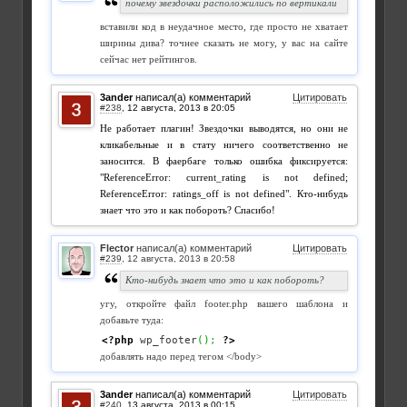
почему звездочки расположились по вертикали
вставили код в неудачное место, где просто не хватает
ширины дива? точнее сказать не могу, у вас на сайте
сейчас нет рейтингов.
3ander
написал(а) комментарий
Цитировать
#238
,
Не работает плагин! Звездочки выводятся, но они не
кликабельные и в стату ничего соответственно не
заносится. В фаербаге только ошибка фиксируется:
"ReferenceError: current_rating is not defined;
ReferenceError: ratings_off is not defined". Кто-нибудь
знает что это и как побороть? Спасибо!
Flector
написал(а) комментарий
Цитировать
#239
,
Кто-нибудь знает что это и как побороть?
угу, откройте файл footer.php вашего шаблона и
добавьте туда:
<?php
 wp_footer
(
)
;
?>
добавлять надо перед тегом </body>
3ander
написал(а) комментарий
Цитировать
#240
,