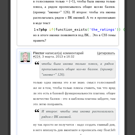
в голосовании только + (+1), чтобы была иконка только
плюса, а рядом прописывалось общее кол-во баллов.
(пример: "иконка+" 126). И второе: чтобы эта иконка
располагалась рядом с ВК иконкой. А то я прописываю
в коде текст
<?php
if
(
function_exists
(
'the_ratings'
)
)
{
 the
но в итоге иконки появляются под ВК... Это в CSS темы
править?
Flector
написал(а) комментарий
Цитировать
#224
,
чтобы была иконка только плюса, а рядом
прописывалось общее кол-во баллов. (пример:
"иконка+" 126).
только одна иконка это я не знаю. смысл голосований
же не в том, чтобы только плюсы ставить, так что вряд
ли это есть в базовой функциональности плагина. общее
количество баллов - это в шаблоны плагина зайдите, там
это легко поправить.
И второе: чтобы эта иконка располагалась
рядом с ВК иконкой.
ну так просто не получится - надо создать главный див,
в него впихнуть див вконтакте и прописать ему float:left