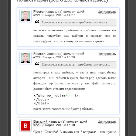
Flector
написал(а) комментарий
Цитировать
#221
,
Отключил все плагины - проблема осталась...
не знаю, возможно проблема в шаблоне. сложно так
сказать. упакуйте ваш шаблон и скиньте мне на
rlector@gmail.com
- я гляну на тестовом серваке.
Flector
написал(а) комментарий
Цитировать
#222
,
Отключил все плагины - проблема осталась...
посмотрел я ваш шаблон, у вас в нем недоработка
авторов - они забыли в файле footer.php сделать вызов
функции wp_footer. то есть у вас файл footer.php
должен быть с таким содержимым:
<?php
 wp_footer
(
)
;
?>
</body>

</html>
после этого голосование будет работать.
Виталий
написал(а) комментарий
Цитировать
#223
,
Супер! Спасибо! А можно еще 2 вопроса: 1-мне нужно