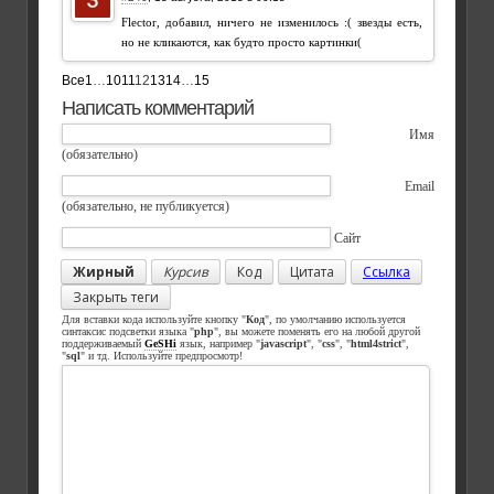
Flector, добавил, ничего не изменилось :( звезды есть,
но не кликаются, как будто просто картинки(
Все
1
…
10
11
12
13
14
…
15
Написать комментарий
Имя
(обязательно)
Email
(обязательно, не публикуется)
Сайт
Жирный
Курсив
Код
Цитата
Ссылка
Закрыть теги
Для вставки кода используйте кнопку "
Код
", по умолчанию используется
синтаксис подсветки языка "
php
", вы можете поменять его на любой другой
поддерживаемый
GeSHi
язык, например "
javascript
", "
css
", "
html4strict
",
"
sql
" и тд. Используйте предпросмотр!