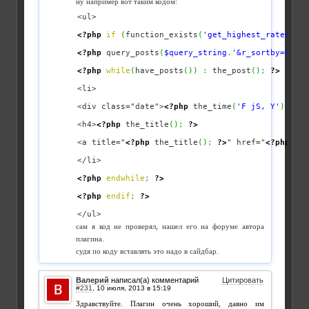
ну например вот таким кодом:
<ul>

<?php
if
(
function_exists
(
'get_highest_rated'
)
)
:
<?php
 query_posts
(
$query_string
.
'&r_sortby=highe
<?php
while
(
have_posts
(
)
)
:
 the_post
(
)
;
?>
<li>

<div class="date">
<?php
 the_time
(
'F jS, Y'
)
?>
</
<h4>
<?php
 the_title
(
)
;
?>
<a title="
<?php
 the_title
(
)
;
?>
" href="
<?php
 the
</li>

<?php
endwhile
;
?>
<?php
endif
;
?>
</ul>
сам я код не проверял, нашел его на форуме автора
плагина.
судя по коду вставлять это надо в сайдбар.
Валерий
написал(а) комментарий
Цитировать
#231
,
Здравствуйте. Плагин очень хороший, давно им