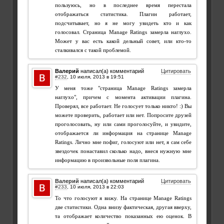
пользуюсь, но в последнее время перестала
отображаться статистика. Плагин работает,
подсчитывает, но я не могу увидеть кто и как
голосовал. Страница Manage Ratings замерла наглухо.
Может у вас есть какой дельный совет, или кто-то
сталкивался с такой проблемой.
Валерий
написал(а) комментарий
Цитировать
#232
,
У меня тоже "страница Manage Ratings замерла
наглухо", причем с момента активации плагина.
Проверял, все работает. Не голосует только никто! :) Вы
можете проверить, работает или нет. Попросите друзей
проголосовать, ну или сами проголосуйте, и увидите,
отображается ли информация на странице Manage
Ratings. Лично мне пофиг, голосуют или нет, я сам себе
звездочек понаставил сколько надо, внеся нужную мне
информацию в произвольные поля плагина.
Валерий
написал(а) комментарий
Цитировать
#233
,
То что голосуют я вижу. На странице Manage Ratings
две статистики. Одна внизу фактическая, другая вверху,
та отображает количество показанных ею оценок. В