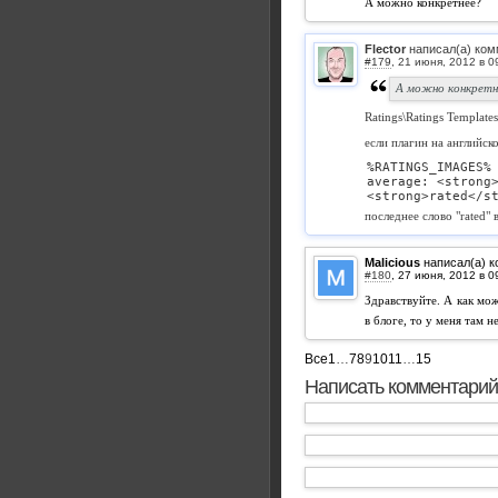
А можно конкретнее?
Flector
написал(а) ком
#179
,
А можно конкретн
Ratings\Ratings Templates
если плагин на английско
%RATINGS_IMAGES% 
average: <strong>
<strong>rated</s
последнее слово "rated"
Malicious
написал(а) 
#180
,
Здравствуйте. А как мо
в блоге, то у меня там н
Все
1
…
7
8
9
10
11
…
15
Написать комментарий