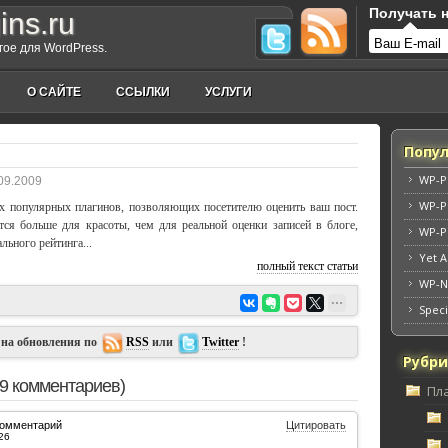
Получать н
ins.ru
угое для WordPress.
О САЙТЕ
ССЫЛКИ
УСЛУГИ
Попул
WP-P
09.2009
WP-P
ых популярных плагинов, позволяющих посетителю оценить ваш пост.
тся больше для красоты, чем для реальной оценки записей в блоге,
WP-P
льного рейтинга...
Yet A
полный текст статьи
WP-N
Speci
 на обновления по
RSS
или
Twitter
!
Рубр
99 комментариев)
Пл
комментарий
Цитировать