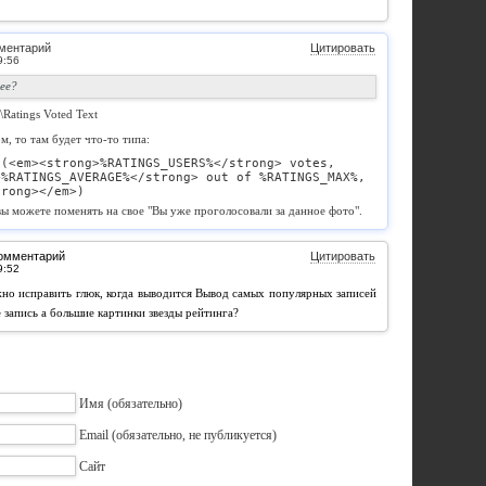
ментарий
Цитировать
ее?
\Ratings Voted Text
м, то там будет что-то типа:
(<em><strong>%RATINGS_USERS%</strong> votes, 

%RATINGS_AVERAGE%</strong> out of %RATINGS_MAX%, 

trong></em>)
 вы можете поменять на свое "Вы уже проголосовали за данное фото".
комментарий
Цитировать
жно исправить глюк, когда выводится Вывод самых популярных записей
е запись а большие картинки звезды рейтинга?
Имя
(обязательно)
Email
(обязательно, не публикуется)
Сайт