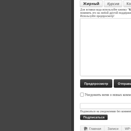
Жирный
Курсив
Ко
Для вставки кода используйте кнопку "
К
поменять его на любой другой поддерж
Используйте предпросмотр!
Уведомить меня о новых комме
Подписаться на уведомления без коммен
Подписаться
Главная
Записи
WP-