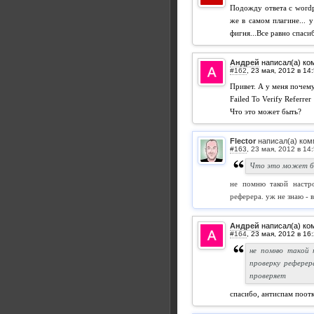
Подожду ответа с wordpr
же в самом плагине... 
фигня...Все равно спаси
Андрей
написал(а) ко
#162
,
Привет. А у меня почем
Failed To Verify Referrer
Что это может быть?
Flector
написал(а) ком
#163
,
Что это может 
не помню такой настро
реферера. уж не знаю - в
Андрей
написал(а) ко
#164
,
не помню такой 
проверку реферер
проверяет
спасибо, антиспам поотк