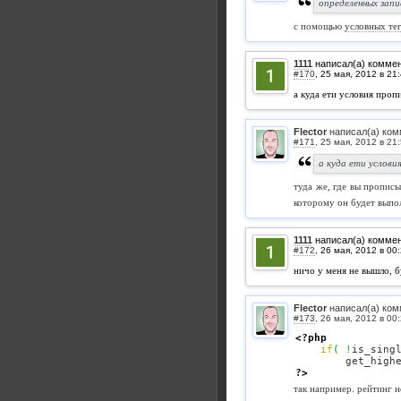
определенных запи
с помощью
условных те
1111
написал(а) комме
#170
,
а куда ети условия проп
Flector
написал(а) ком
#171
,
а куда ети услов
туда же, где вы прописы
которому он будет выпол
1111
написал(а) комме
#172
,
ничо у меня не вышло, 
Flector
написал(а) ком
#173
,
<?php
if
(
!
is_sing
        get_high
?>
так например. рейтинг н