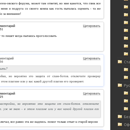
ess-овского форума, может там ответят, но мне кажется, что глюк все
у меня и подруга со своего компа как гость пыталась оценить - та же
бо за внимание!
мментарий
Цитировать
у то пишет когда пытаюсь проголосовать
ментарий
Цитировать
Ст
быть?
йки, но вероятно это защита от спам-ботов. отключите проверку
 этом плагине или у вас какой другой плагин его проверяет.
Ру
мментарий
Цитировать
настройки, но вероятно это защита от спам-ботов. отключите
а. уж не знаю - в этом плагине или у вас какой другой плагин его
Без
лючал, все равно эта же надпись. помог только откат к старой версии
Офф