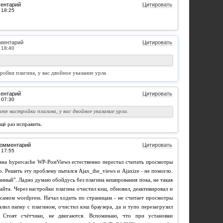
ментарий
Цитировать
ментарий
Цитировать
тройки плагина, у вас двойное указание урла.
ментарий
Цитировать
те настройки плагина, у вас двойное указание урла.
ё раз исправить.
комментарий
Цитировать
гина hypercache WP-PostViews естественно перестал считать просмотры
о. Решить эту проблему пытался Ajax_the_views и Ajaxize - не помогло.
анный". Ладно думаю обойдусь без плагина кеширования пока, не такая
айта. Через настройки плагина очистил кэш, обновил, деактивировал и
 самом wordpress. Начал ходить по страницам - не считает просмотры
алил папку с плагином, очистил кэш браузера, да и тупо перезагрузил
. Стоят счётчики, не двигаются. Вспоминаю, что при установки