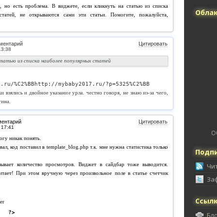
, но есть проблема. В виджете, если кликнуть на статью из списка
Облак
статей, не открываются сами эти статьи. Помогите, пожалуйста,
ментарий
Цитировать
статью из списка наиболее популярных статей
7.ru/%C2%BBhttp://mybaby2017.ru/?p=5325%C2%BB
ки взялись и двойное указание урла. честно говоря, не знаю из-за чего,
гина.
ментарий
Цитировать
О
огу никак понять.
вал, код поставил в template_blog.php т.к. мне нужна статистика только
Подпи
зывает количество просмотров. Виджет в сайдбар тоже выводится.
Чи
итает! При этом вручную через произвольное поле в статье счетчик
За
Ссыл
er
;
?>
Бл