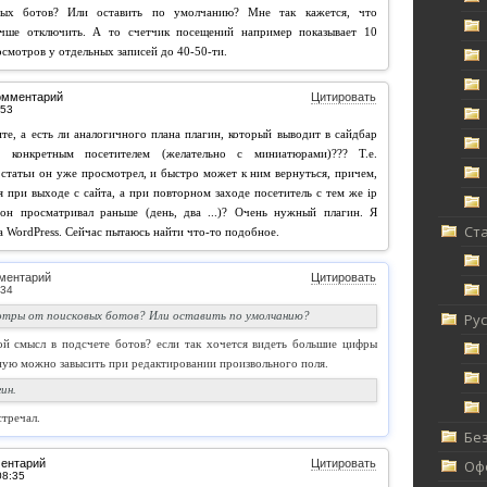
вых ботов? Или оставить по умолчанию? Мне так кажется, что
учше отключить. А то счетчик посещений например показывает 10
осмотров у отдельных записей до 40-50-ти.
омментарий
Цитировать
те, а есть ли аналогичного плана плагин, который выводит в сайдбар
е конкретным посетителем (желательно с миниатюрами)??? Т.е.
, статьи он уже просмотрел, и быстро может к ним вернуться, причем,
 при выходе с сайта, а при повторном заходе посетитель с тем же ip
 он просматривал раньше (день, два ...)? Очень нужный плагин. Я
Ст
а WordPress. Сейчас пытаюсь найти что-то подобное.
ментарий
Цитировать
тры от поисковых ботов? Или оставить по умолчанию?
Ру
ой смысл в подсчете ботов? если так хочется видеть большие цифры
ную можно завысить при редактировании произвольного поля.
ин.
стречал.
Без
ментарий
Цитировать
Офф