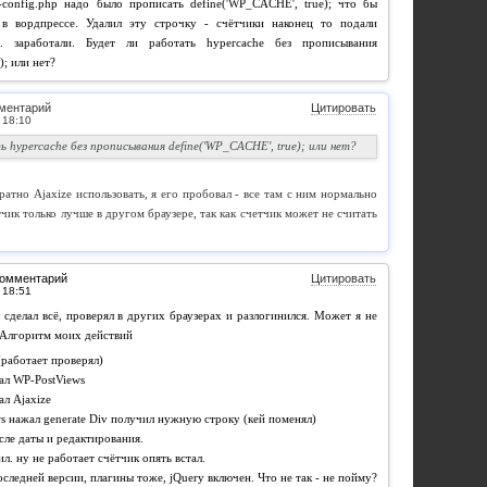
-config.php надо было прописать define('WP_CACHE', true); что бы
в вордпрессе. Удалил эту строчку - счётчики наконец то подали
. заработали. Будет ли работать hypercache без прописывания
); или нет?
ментарий
Цитировать
 hypercache без прописывания define('WP_CACHE', true); или нет?
атно Ajaxize использовать, я его пробовал - все там с ним нормально
тчик только лучше в другом браузере, так как счетчик может не считать
комментарий
Цитировать
 сделал всё, проверял в других браузерах и разлогинился. Может я не
 Алгоритм моих действий
(работает проверял)
ал WP-PostViews
ал Ajaxize
s нажал generate Div получил нужную строку (кей поменял)
осле даты и редактирования.
л. ну не работает счётчик опять встал.
следней версии, плагины тоже, jQuery включен. Что не так - не пойму?