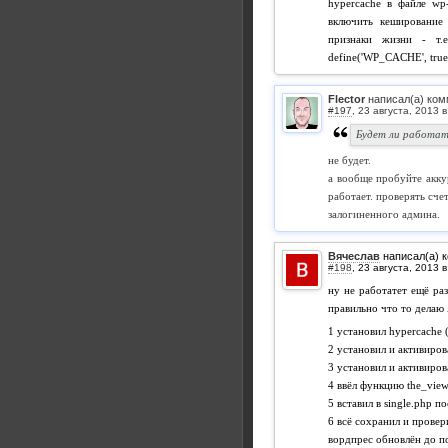
hypercache в файле wp
включить кеширование 
признаки жизни - т.е
define('WP_CACHE', true
Flector
написал(а) ком
#197
,
Будет ли работать
не будет.
а вообще пробуйте аккур
работает. проверять сче
залогиненного админа.
Вячеслав
написал(а) 
#198
,
ну не работатет ещё раз
правильно что то делаю
1 установил hypercache 
2 установил и активиров
3 установил и активиров
4 ввёл функцию the_view
5 вставил в single.php п
6 всё сохранил и провери
вордпрес обновлён до по