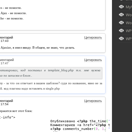
My
s - не помогло.
 Ajax - не помогло.
Wor
he - не помогло.
Wor
WP
ментарий
Цитировать
WPU
Ajaxize, я имел ввиду. В общем, не знаю, что делать.
ментарий
Цитировать
активировал, код поставил в template_blog.php т.к. мне нужна
 по записям в блоге..
у - за что он отвечает в вашем шаблоне? судя по названию, явно не за
. код плагина надо вставлять в single.php
ментарий
Цитировать
ержится вот этот блок:
-info">

					Опубликовано 
<?php
 the_time
(
'j'
)
?>
<?p
					Комментариев <a href="
<?php
 the_permali
<?php
 comments_number
(
0
,
1
,
'%'
)
;
?>
 </