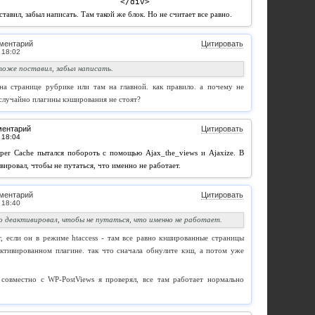
					</div>
оставил, забыл написать. Там такой же блок. Но не считает все равно.
ментарий
Цитировать
 тоже поставил, забыл написать.
на странице рубрике или там на главной. как правило. а почему не
с случайно плагины кэширования не стоят?
ментарий
Цитировать
per Cache пытался побороть c помощью Ajax_the_views и Ajaxize. В
вировал, чтобы не путаться, что именно не работает.
ментарий
Цитировать
о деактивировал, чтобы не путаться, что именно не работает.
, если он в режиме htaccess - там все равно кэшированные страницы
ктивированном плагине. так что сначала обнулите кэш, а потом уже
 совместно с WP-PostViews я проверял, все там работает нормально