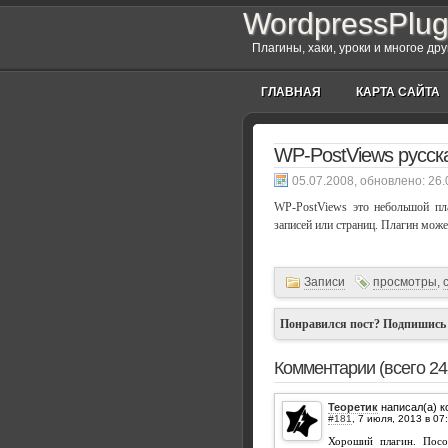
WordpressPlug
Плагины, хаки, уроки и многое др
ГЛАВНАЯ
КАРТА САЙТА
WP-PostViews русск
, обновлено:
26.
WP-PostViews это небольшой пла
записей или страниц. Плагин может
Записи
просмотры
,
Понравился пост? Подпишись
Комментарии (всего 24
Теоретик
написал(а) 
#181
,
Хороший плагин. Посов