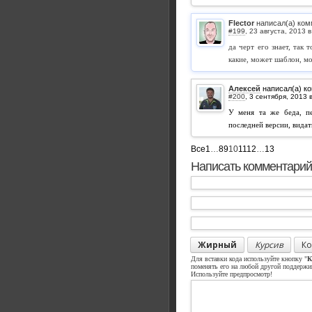
Flector
написал(а) ком
#199
,
да черт его знает, так
какие, может шаблон, м
Алексей
написал(а) к
#200
,
У меня та же беда, пе
последней версии, видат
Все
1
…
8
9
10
11
12
…
13
Написать комментарий
Жирный
Курсив
Ко
Для вставки кода используйте кнопку "
К
поменять его на любой другой поддерж
Используйте предпросмотр!