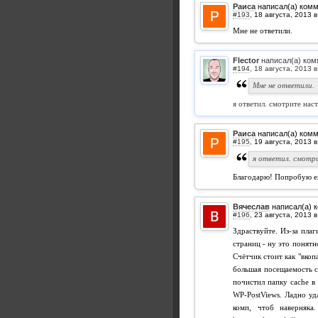
Раиса
написал(а) ком
#193
,
Мне не ответили.
Flector
написал(а) ком
#194
,
Мне не ответили.
я ответил. смотрите нас
Раиса
написал(а) ком
#195
,
я ответил. смотри
Благодарю! Попробую ещ
Вячеслав
написал(а) 
#196
,
Здраствуйте. Из-за пла
страниц - ну это понятн
Счётчик стоит как "вкоп
большая посещаемость с
почистил папку cache в
WP-PostViews. Ладно уд
комп, чтоб наверняка