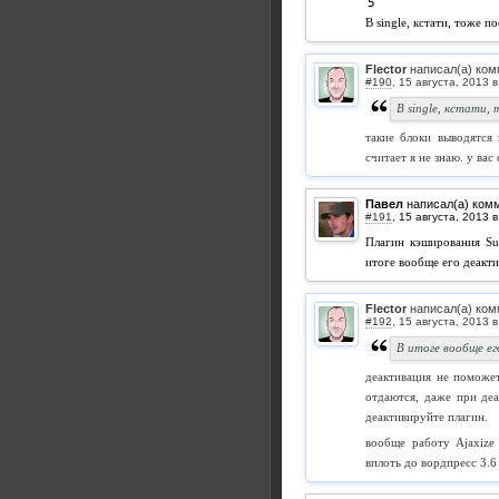
В single, кстати, тоже п
Flector
написал(а) ком
#190
,
В single, кстати,
такие блоки выводятся 
считает я не знаю. у ва
Павел
написал(а) ком
#191
,
Плагин кэширования Su
итоге вообще его деакти
Flector
написал(а) ком
#192
,
В итоге вообще ег
деактивация не поможет
отдаются, даже при деа
деактивируйте плагин.
вообще работу Ajaxize
вплоть до вордпресс 3.6