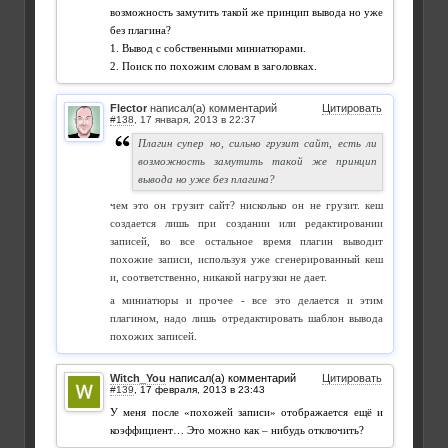
возможность замутить такой же принцип вывода но уже
без плагина?
1. Вывод с собственными миниатюрами.
2. Поиск по похожим словам в заголовках.
Flector
написал(а) комментарий
Цитировать
#138
,
Плагин супер но, сильно грузит сайт, есть ли
возможность замутить такой же принцип
вывода но уже без плагина?
чем это он грузит сайт? нисколько он не грузит. кеш
создается лишь при создании или редактировании
записей, во все остальное время плагин выводит
похожие записи, используя уже сгенерированный кеш
и, соответственно, никакой нагрузки не дает.
а миниатюры и прочее - все это делается и этим
плагином, надо лишь отредактировать шаблон вывода
похожих записей.
Witch_You
написал(а) комментарий
Цитировать
#139
,
У меня после «похожей записи» отображается ещё и
коэффициент… Это можно как – нибудь отключить?