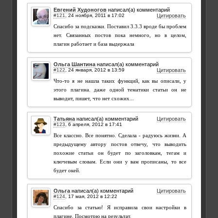
Евгений Худоногов
написал(а) комментарий
#121
,
Цитировать
Спасибо за подсказки. Поставил 3.3.3 вроде бы проблем
нет. Связанных постов пока немного, но в целом,
плагин работает и база выдержала
Ольга Шантина
написал(а) комментарий
#122
,
Цитировать
Что-то я не нашла таких функций, как вы описали, у
этого плагина. даже одной тематики статьи он не
выводит, пишет, что нет схожих...
Татьяна
написал(а) комментарий
Цитировать
#123
,
Все классно. Все понятно. Сделала - радуюсь жизни. А
предыдущему автору постов отвечу, что выводить
похожие статьи он будет по заголовкам, тегам и
ключевым словам. Если они у вам прописаны, то все
будет окей.
Ольга
написал(а) комментарий
Цитировать
#124
,
Спасибо за статью! Я исправила свои настройки в
плагине. Посмотрю на результат.