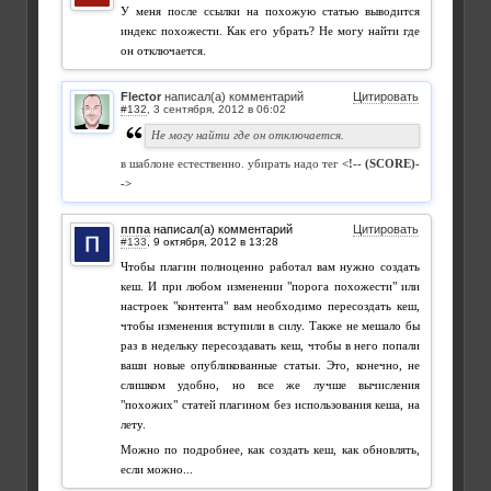
У меня после ссылки на похожую статью выводится
индекс похожести. Как его убрать? Не могу найти где
он отключается.
Flector
написал(а) комментарий
Цитировать
#132
,
Не могу найти где он отключается.
в шаблоне естественно. убирать надо тег
<!-- (SCORE)-
->
пппа
написал(а) комментарий
Цитировать
#133
,
Чтобы плагин полноценно работал вам нужно создать
кеш. И при любом изменении "порога похожести" или
настроек "контента" вам необходимо пересоздать кеш,
чтобы изменения вступили в силу. Также не мешало бы
раз в недельку пересоздавать кеш, чтобы в него попали
ваши новые опубликованные статьи. Это, конечно, не
слишком удобно, но все же лучше вычисления
"похожих" статей плагином без использования кеша, на
лету.
Можно по подробнее, как создать кеш, как обновлять,
если можно...