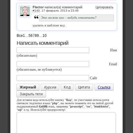
Flector
написал(а) комментарий
Цитировать
#140
,
Это можно как – нибудь отключить?
удалить в шаблоне код
.
Все
1
…
5
6
7
8
9
…
10
Написать комментарий
Имя
(обязательно)
Email
(обязательно, не публикуется)
Сайт
Жирный
Курсив
Код
Цитата
Ссылка
Закрыть теги
Для вставки кода используйте кнопку "
Код
", по умолчанию используется
синтаксис подсветки языка "
php
", вы можете поменять его на любой другой
поддерживаемый
GeSHi
язык, например "
javascript
", "
css
", "
html4strict
",
"
sql
" и тд. Используйте предпросмотр!