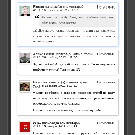
Flector
написал(а) комментарий
Цитировать
#134
,
Можно по подробнее, как создать кеш, как
обновлять, если можно...
забейте на это. статья устарела - плагин уже давно сам
создает кэш и не дает возможности пользователю влиять
на этот процесс.
Алекс Fomik
написал(а) комментарий
Цитировать
#135
,
Здравствуйте! А где найти этот тег
? Он находиться в
шаблоне плагина? Там их аж 33...
Николай
написал(а) комментарий
Цитировать
#136
,
у меня проблемы с выводом похожих статей по коду,
поскольку после этого все комментарии сразу начинают
отображаться к другим статьям.
Плагин ставить не хочется, но видимо придётся!
серж
написал(а) комментарий
Цитировать
#137
,
Плагин супер но, сильно грузит сайт, есть ли