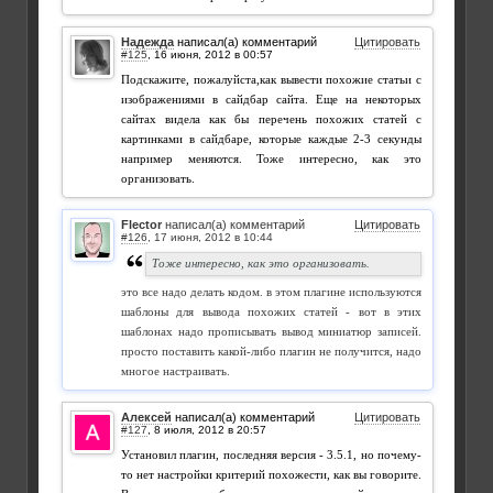
Надежда
написал(а) комментарий
Цитировать
#125
,
Подскажите, пожалуйста,как вывести похожие статьи с
изображениями в сайдбар сайта. Еще на некоторых
сайтах видела как бы перечень похожих статей с
картинками в сайдбаре, которые каждые 2-3 секунды
например меняются. Тоже интересно, как это
организовать.
Flector
написал(а) комментарий
Цитировать
#126
,
Тоже интересно, как это организовать.
это все надо делать кодом. в этом плагине используются
шаблоны для вывода похожих статей - вот в этих
шаблонах надо прописывать вывод миниатюр записей.
просто поставить какой-либо плагин не получится, надо
многое настраивать.
Алексей
написал(а) комментарий
Цитировать
#127
,
Установил плагин, последняя версия - 3.5.1, но почему-
то нет настройки критерий похожести, как вы говорите.