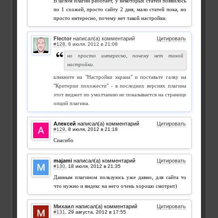
В целом плагин работает, у некоторых статей появилось
по 1 схожей, просто сайту 2 дня, мало статей пока, но
просто интересно, почему нет такой настройки.
Flector
написал(а) комментарий
Цитировать
#128
,
но просто интересно, почему нет такой
настройки.
кликните на "Настройки экрана" и поставьте галку на
"Критерии похожести" - в последних версиях плагина
этот виджет по умолчанию не показывается на странице
опций плагина.
Алексей
написал(а) комментарий
Цитировать
#129
,
Спасибо
majami
написал(а) комментарий
Цитировать
#130
,
Данным плагином пользуюсь уже давно, для сайта то
что нужно и яндекс на него очень хорошо смотрит)
Михаил
написал(а) комментарий
Цитировать
#131
,