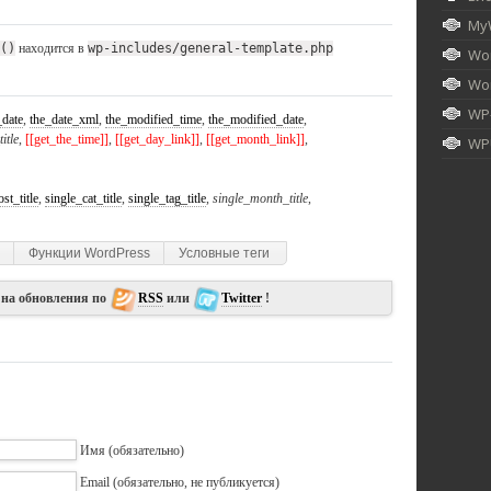
My
()
находится в
wp-includes/general-template.php
Wor
Wor
WP
_date
,
the_date_xml
,
the_modified_time
,
the_modified_date
,
itle
,
[[get_the_time]]
,
[[get_day_link]]
,
[[get_month_link]]
,
WPU
st_title
,
single_cat_title
,
single_tag_title
,
single_month_title
,
Функции WordPress
Условные теги
 на обновления по
RSS
или
Twitter
!
Имя
(обязательно)
Email
(обязательно, не публикуется)