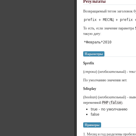
Результаты
Возвращаемый тегом заголовок бу
prefix + МЕСЯЦ + prefix 
То есть, если значение параметра
такую дату:
*Февраль*2010
Параметры
$prefix
(
строка
) (
необязательный
) - тек
По умолчанию значения нет.
$display
(
boolean
) (
необязательный
) - выв
переменной
PHP
(
false
).
true - по умолчанию
false
Примеры
1. Месяц и год разделены пробел