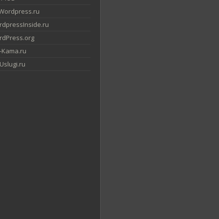
Wordpress.ru
dpressInside.ru
dPress.org
-Kama.ru
slugi.ru