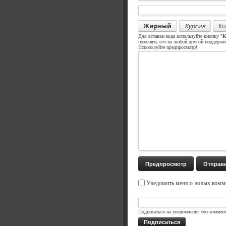
Жирный
Курсив
Ко
Для вставки кода используйте кнопку "
К
поменять его на любой другой поддерж
Используйте предпросмотр!
Уведомить меня о новых комме
Подписаться на уведомления без коммен
Подписаться