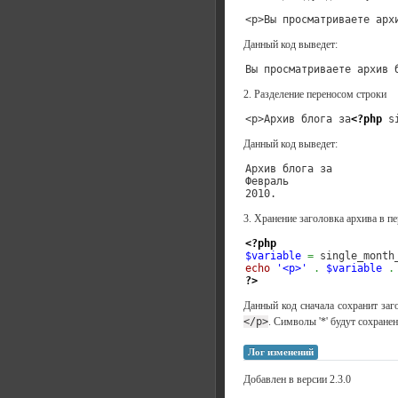
<p>Вы просматриваете арх
Данный код выведет:
Вы просматриваете архив 
2. Разделение переносом строки
<p>Архив блога за
<?php
 s
Данный код выведет:
Архив блога за

Февраль

2010.
3. Хранение заголовка архива в 
<?php
$variable
=
 single_month
echo
'<p>'
.
$variable
.
?>
Данный код сначала сохранит заг
</p>
. Символы '*' будут сохранен
Лог изменений
Добавлен в версии 2.3.0