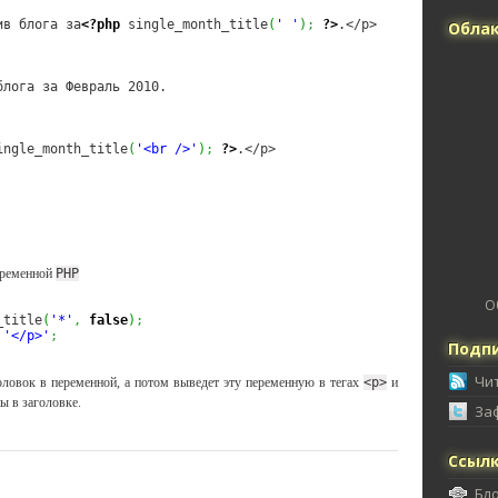
ив блога за
<?php
 single_month_title
(
' '
)
;
?>
.</p>
Облак
блога за Февраль 2010.
ingle_month_title
(
'<br />'
)
;
?>
.</p>
переменной
PHP
О
_title
(
'*'
,
false
)
;
'</p>'
;
Подпи
Чи
оловок в переменной, а потом выведет эту переменную в тегах
<p>
и
ы в заголовке.
За
Ссыл
Бл