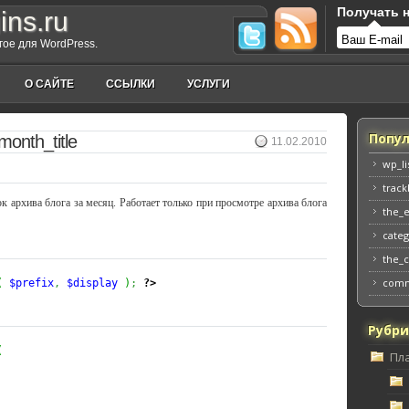
Получать н
ins.ru
угое для WordPress.
О САЙТЕ
ССЫЛКИ
УСЛУГИ
Попул
month_title
11.02.2010
wp_li
track
 архива блога за месяц. Работает только при просмотре архива блога
the_
categ
the_
comm
(
$prefix
,
$display
)
;
?>
Рубр
(
Пл