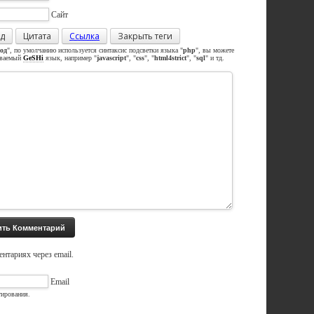
Сайт
д
Цитата
Ссылка
Закрыть теги
од
", по умолчанию используется синтаксис подсветки языка "
php
", вы можете
иваемый
GeSHi
язык, например "
javascript
", "
css
", "
html4strict
", "
sql
" и тд.
нтариях через email.
Email
тирования.