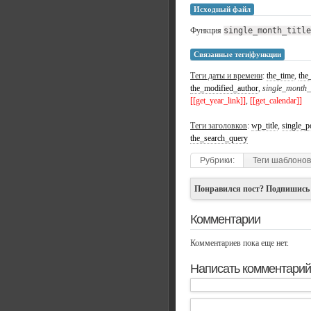
Исходный файл
Функция
single_month_title
Связанные теги|функции
Теги даты и времени
:
the_time
,
the
the_modified_author
,
single_month_t
[[get_year_link]]
,
[[get_calendar]]
Теги заголовков
:
wp_title
,
single_po
the_search_query
Рубрики:
Теги шаблонов
Понравился пост? Подпишись
Комментарии
Комментариев пока еще нет.
Написать комментарий