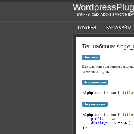
WordpressPlug
Плагины, хаки, уроки и многое др
ГЛАВНАЯ
КАРТА САЙТА
Тег шаблона: single_
Описание
Выводит или возвращает заголовок
за месяц или день.
Использование
<?php
 single_month_title
По умолчанию
<?php
 single_month_title
'prefix'
=>
,
'display'
=>
true
)
;
?>