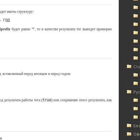
дет иметь структуру:
+ ГОД
$prefix
будет равно '*', то в качестве результата тег выведет примерно
Ст
ст, вставляемый перед месяцем и перед годом.
Ру
од результата работы тега (
true
) или сохранение этого результата, как
Без
Офф
ом