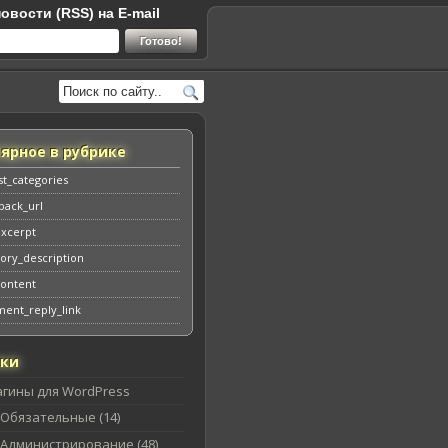
овости (RSS) на E-mail
ярное в рубрике
st_categories
back_url
excerpt
ory_description
content
ent_reply_link
ики
агины для WordPress
Обязательные (14)
Администрирование (48)