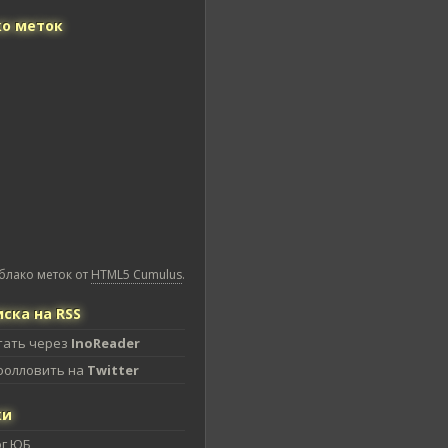
о меток
блако меток от
HTML5 Cumulus
.
ска на RSS
тать через
InoReader
фолловить на
Twitter
ки
ог ЮБ