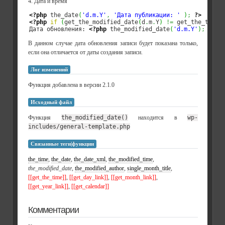
4. Дата и время
<?php
 the_date
(
'd.m.Y'
,
'Дата публикации: '
)
;
?>
<?php
if
(
get_the_modified_date
(
d
.
m
.
Y
)
!=
 get_the_time
(
Дата обновления: 
<?php
 the_modified_date
(
'd.m.Y'
)
;
}
?>
В данном случае дата обновления записи будет показана только,
если она отличается от даты создания записи.
Лог изменений
Функция добавлена в версии 2.1.0
Исходный файл
Функция
the_modified_date()
находится в
wp-
includes/general-template.php
Связанные теги|функции
the_time
,
the_date
,
the_date_xml
,
the_modified_time
,
the_modified_date
,
the_modified_author
,
single_month_title
,
[[get_the_time]]
,
[[get_day_link]]
,
[[get_month_link]]
,
[[get_year_link]]
,
[[get_calendar]]
Комментарии