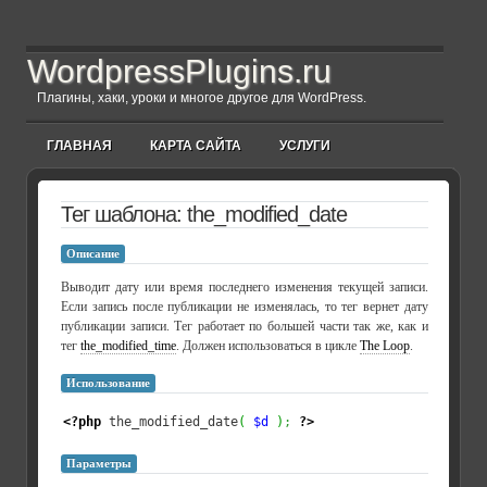
WordpressPlugins.ru
Плагины, хаки, уроки и многое другое для WordPress.
ГЛАВНАЯ
КАРТА САЙТА
УСЛУГИ
Тег шаблона: the_modified_date
Описание
Выводит дату или время последнего изменения текущей записи.
Если запись после публикации не изменялась, то тег вернет дату
публикации записи. Тег работает по большей части так же, как и
тег
the_modified_time
. Должен использоваться в цикле
The Loop
.
Использование
<?php
 the_modified_date
(
$d
)
;
?>
Параметры