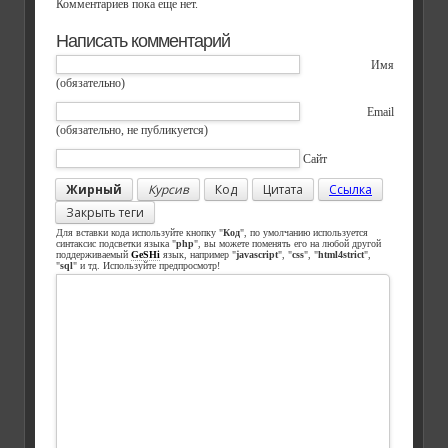
Комментариев пока еще нет.
Написать комментарий
Имя
(обязательно)
Email
(обязательно, не публикуется)
Сайт
Жирный
Курсив
Код
Цитата
Ссылка
Закрыть теги
Для вставки кода используйте кнопку "
Код
", по умолчанию используется
синтаксис подсветки языка "
php
", вы можете поменять его на любой другой
поддерживаемый
GeSHi
язык, например "
javascript
", "
css
", "
html4strict
",
"
sql
" и тд. Используйте предпросмотр!