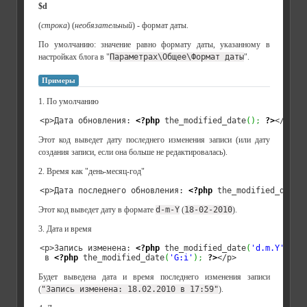
$d
(
строка
) (
необязательный
) - формат даты.
По умолчанию: значение равно формату даты, указанному в
настройках блога в "
Параметрах\Общее\Формат даты
".
Примеры
1. По умолчанию
<p>Дата обновления: 
<?php
 the_modified_date
(
)
;
?>
</p>
Этот код выведет дату последнего изменения записи (или дату
создания записи, если она больше не редактировалась).
2. Время как "день-месяц-год"
<p>Дата последнего обновления: 
<?php
 the_modified_date
(
Этот код выведет дату в формате
d-m-Y
(
18-02-2010
).
3. Дата и время
<p>Запись изменена: 
<?php
 the_modified_date
(
'd.m.Y'
)
;
?
 в 
<?php
 the_modified_date
(
'G:i'
)
;
?>
</p>
Будет выведена дата и время последнего изменения записи
(
"Запись изменена: 18.02.2010 в 17:59"
).