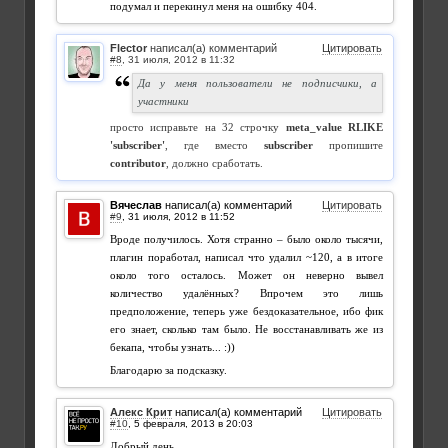
подумал и перекинул меня на ошибку 404.
Flector
написал(а) комментарий
Цитировать
#8
,
Да у меня пользователи не подписчики, а
участники
просто исправьте на 32 строчку
meta_value RLIKE
'subscriber'
, где вместо
subscriber
пропишите
contributor
, должно сработать.
Вячеслав
написал(а) комментарий
Цитировать
#9
,
Вроде получилось. Хотя странно – было около тысячи,
плагин поработал, написал что удалил ~120, а в итоге
около того осталось. Может он неверно вывел
количество удалённых? Впрочем это лишь
предположение, теперь уже бездоказательное, ибо фик
его знает, сколько там было. Не восстанавливать же из
бекапа, чтобы узнать... :))
Благодарю за подсказку.
Алекс Крит
написал(а) комментарий
Цитировать
#10
,
Добрый день.