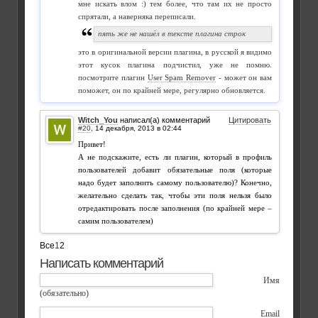
мне искать влом :) тем более, что там их не просто
спрятали, а наверняка переписали.
пять же не нашёл в тексте плагина строк
это в оригинальной версии плагина, в русской я видимо
этот кусок плагина подчистил, уже не помню.
посмотрите плагин
User Spam Remover
- может он вам
поможет, он по крайней мере, регулярно обновляется.
Witch_You
написал(а) комментарий
Цитировать
#20
,
Привет!
А не подскажите, есть ли плагин, который в профиль
пользователей добавит обязательные поля (которые
надо будет заполнить самому пользователю)? Конечно,
желательно сделать так, чтобы эти поля нельзя было
отредактировать после заполнения (по крайней мере –
самим пользователем)
Все
1
2
Написать комментарий
Имя
(обязательно)
Email