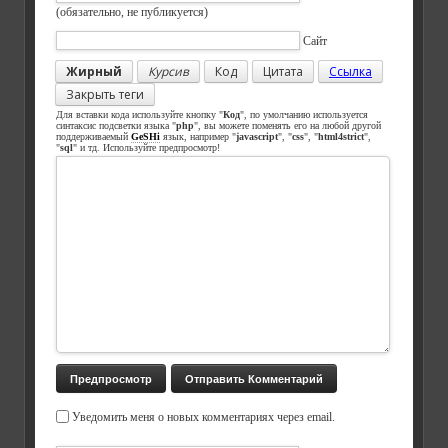
(обязательно, не публикуется)
Сайт
Жирный
Курсив
Код
Цитата
Ссылка
Закрыть теги
Для вставки кода используйте кнопку "
Код
", по умолчанию используется
синтаксис подсветки языка "
php
", вы можете поменять его на любой другой
поддерживаемый
GeSHi
язык, например "
javascript
", "
css
", "
html4strict
",
"
sql
" и тд. Используйте предпросмотр!
Уведомить меня о новых комментариях через email.