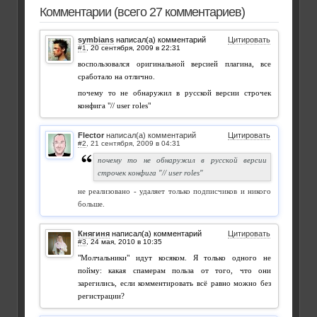
Комментарии (всего 27 комментариев)
symbians
написал(а) комментарий
Цитировать
#1
,
воспользовался оригинальной версией плагина, все
сработало на отлично.
почему то не обнаружил в русской версии строчек
конфига "// user roles"
Flector
написал(а) комментарий
Цитировать
#2
,
почему то не обнаружил в русской версии
строчек конфига "// user roles"
не реализовано - удаляет только подписчиков и никого
больше.
Княгиня
написал(а) комментарий
Цитировать
#3
,
"Молчальники" идут косяком. Я только одного не
пойму: какая спамерам польза от того, что они
зарегились, если комментировать всё равно можно без
регистрации?