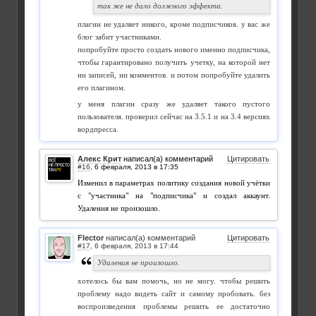
так же не дало должного эффекта.
плагин не удаляет никого, кроме подписчиков. у вас же
блог забит участниками.
попробуйте просто создать нового именно подписчика,
чтобы гарантировано получить учетку, на которой нет
ни записей, ни комментов. и потом попробуйте удалить
его плагином.
у меня плагин сразу же удаляет такого пустого
пользователя. проверил сейчас на 3.5.1 и на 3.4 версиях
вордпресса.
Алекс Крит
написал(а) комментарий
Цитировать
#16
,
Изменил в параметрах политику создания новой учётки
с "участника" на "подписчика" и создал аккаунт.
Удаления не произошло.
Flector
написал(а) комментарий
Цитировать
#17
,
Удаления не произошло.
хотелось бы вам помочь, но не могу. чтобы решить
проблему надо видеть сайт и самому пробовать. без
воспроизведения проблемы решить ее достаточно