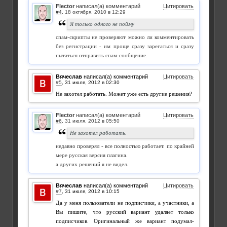
Flector
написал(а) комментарий
Цитировать
#4
,
Я только одного не пойму
спам-скрипты не проверяют можно ли комментировать
без регистрации - им проще сразу зарегаться и сразу
пытаться отправить спам-сообщение.
Вячеслав
написал(а) комментарий
Цитировать
#5
,
Не захотел работать. Может уже есть другие решения?
Flector
написал(а) комментарий
Цитировать
#6
,
Не захотел работать.
недавно проверял - все полностью работает. по крайней
мере русская версия плагина.
а других решений я не видел.
Вячеслав
написал(а) комментарий
Цитировать
#7
,
Да у меня пользователи не подписчики, а участники, а
Вы пишите, что русский вариант удаляет только
подписчиков. Оригинальный же вариант подумал-