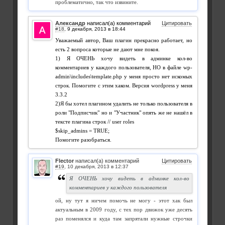
проблематично, так что извините.
Александр
написал(а) комментарий
Цитировать
#18
,
Уважаемый автор, Ваш плагин прекрасно работает, но
есть 2 вопроса которые не дают мне покоя.
1) Я ОЧЕНЬ хочу видеть в админке кол-во
комментариев у каждого пользователя, НО в файле wp-
admin\includes\template.php у меня просто нет искомых
строк. Помогите с этим хаком. Версия wordpress у меня
3.3.2
2)Я бы хотел плагином удалить не только пользователя в
роли "Подписчик" но и "Участник" опять же не нашёл в
тексте плагина строк // user roles
$skip_admins = TRUE;
Помогите разобраться.
Flector
написал(а) комментарий
Цитировать
#19
,
Я ОЧЕНЬ хочу видеть в админке кол-во
комментариев у каждого пользователя
ой, ну тут я ничем помочь не могу - этот хак был
актуальным в 2009 году, с тех пор движок уже десять
раз поменялся и куда там запрятали нужные строчки