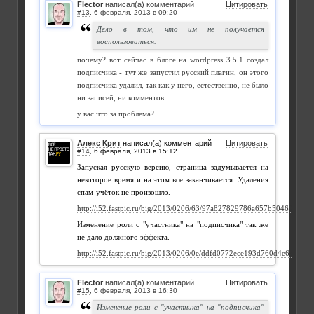
Flector
написал(а) комментарий
Цитировать
#13
,
Дело в том, что им не получается
воспользоваться.
почему? вот сейчас в блоге на wordpress 3.5.1 создал
подписчика - тут же запустил русский плагин, он этого
подписчика удалил, так как у него, естественно, не было
ни записей, ни комментов.
у вас что за проблема?
Алекс Крит
написал(а) комментарий
Цитировать
#14
,
Запуская русскую версию, страница задумывается на
некоторое время и на этом все заканчивается. Удаления
спам-учёток не произошло.
http://i52.fastpic.ru/big/2013/0206/63/97a827829786a657b50460b43ac
Изменение роли с "участника" на "подписчика" так же
не дало должного эффекта.
http://i52.fastpic.ru/big/2013/0206/0e/ddfd0772ece193d760d4e6ac2884
Flector
написал(а) комментарий
Цитировать
#15
,
Изменение роли с "участника" на "подписчика"