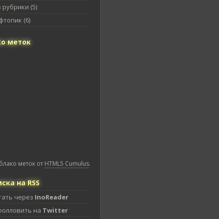
 рубрики (5)
топик (6)
о меток
блако меток от
HTML5 Cumulus
.
ска на RSS
тать через
InoReader
фолловить на
Twitter