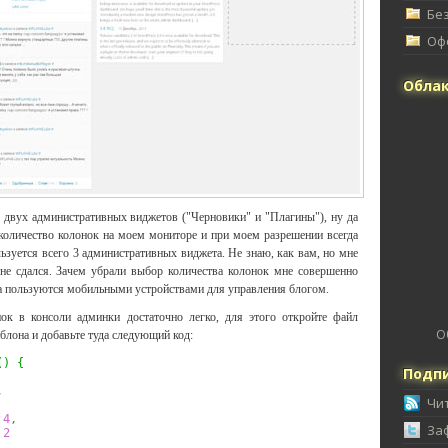
Без
Офф
Облак
 двух административных виджетов ("Черновики" и "Плагины"), ну да
ь количество колонок на моем мониторе и при моем разрешении всегда
льзуется всего 3 административных виджета. Не знаю, как вам, но мне
не сдался. Зачем убрали выбор количества колонок мне совершенно
гда пользуются мобильными устройствами для управления блогом.
ок в консоли админки достаточно легко, для этого откройте файл
О
блона и добавьте туда следующий код:
(
)
{
Подпи
,
Чи
4
,
За
2