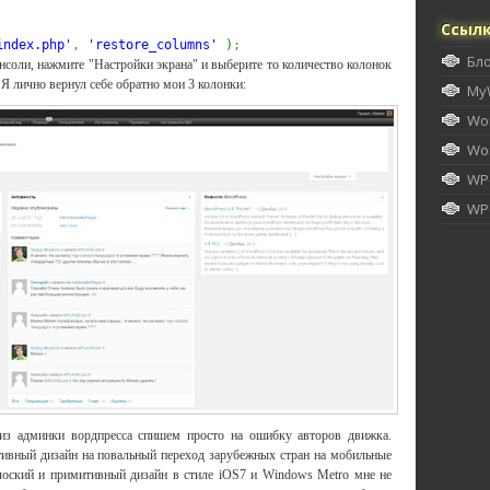
Ссыл
index.php'
,
'restore_columns'
)
;
Бл
нсоли, нажмите "Настройки экрана" и выберите то количество колонок
. Я лично вернул себе обратно мои 3 колонки:
My
Wor
Wor
WP
WPU
из админки вордпресса спишем просто на ошибку авторов движка.
тивный дизайн на повальный переход зарубежных стран на мобильные
плоский и примитивный дизайн в стиле iOS7 и Windows Metro мне не