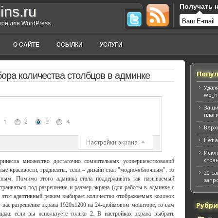
Получать н
ins.ru
угое для WordPress.
О САЙТЕ
ССЫЛКИ
УСЛУГИ
Попул
ора количества столбцов в админке
Удал
wp_h
Защи
плаг
Верх
Нет 
Искл
стра
ринесла множество достаточно сомнительных усовершенствований
ые красивости, градиенты, тени – дизайн стал "модно-яблочным", то
20 с
сным. Помимо этого админка стала поддерживать так называемый
запр
траиваться под разрешение и размер экрана (для работы в админке с
и этот адаптивный режим выбирает количество отображаемых колонок
Рубр
 у вас разрешение экрана 1920x1200 на 24-дюймовом мониторе, то вам
даже если вы используете только 2. В настройках экрана выбрать