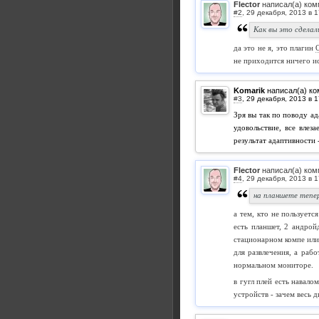
Flector
написал(а) ком
#2
,
Как вы это сделал
да это не я, это плагин
не приходится ничего ис
Komarik
написал(а) к
#3
,
Зря вы так по поводу ад
удовольствие, все влез
результат адаптивности
Flector
написал(а) ком
#4
,
на планшете тепер
а тем, кто не пользует
есть планшет, 2 андрой
стационарном компе или
для развлечения, а раб
нормальном мониторе.
в гугл плей есть навал
устройств - зачем весь 