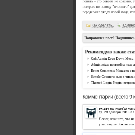
понять – это совсем не красиво, 
истерию по поводу "плоского" диза
переделан в угоду новой моде, ко
Как сделать..
админк
Понравился пост? Подпишись
Рекомендую также ста
Ozh Admin Drop Down Menu: 
Adminimize: настройка прав д
Better Comments Manager: отв
Simple Counters: вывод числа 
Themed Login Plugin: встраи
Комментарии (всего 9 
extezy
написал(а) ком
#1
,
Flector, извините, что н
у вас сверху. Как вы это