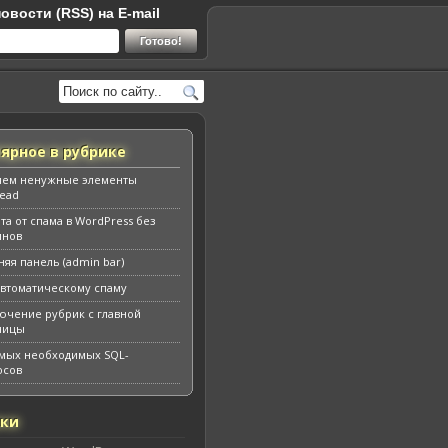
овости (RSS) на E-mail
ярное в рубрике
яем ненужные элементы
ead
та от спама в WordPress без
инов
няя панель (admin bar)
автоматическому спаму
ючение рубрик с главной
ницы
амых необходимых SQL-
осов
ики