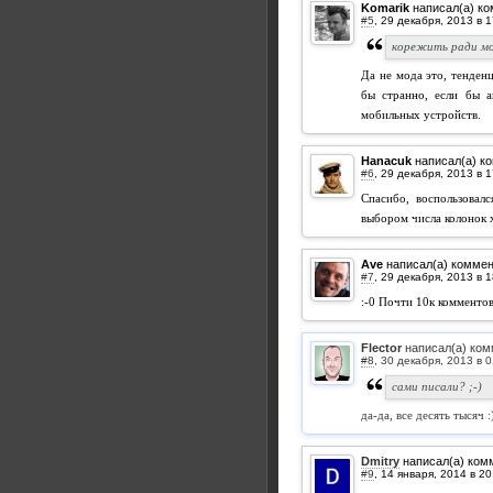
Komarik
написал(а) к
#5
,
корежить ради мо
Да не мода это, тенден
бы странно, если бы а
мобильных устройств.
Hanacuk
написал(а) к
#6
,
Спасибо, воспользовал
выбором числа колонок 
Ave
написал(а) комме
#7
,
:-0 Почти 10к комментов 
Flector
написал(а) ком
#8
,
сами писали? ;-)
да-да, все десять тысяч :
Dmitry
написал(а) ком
#9
,