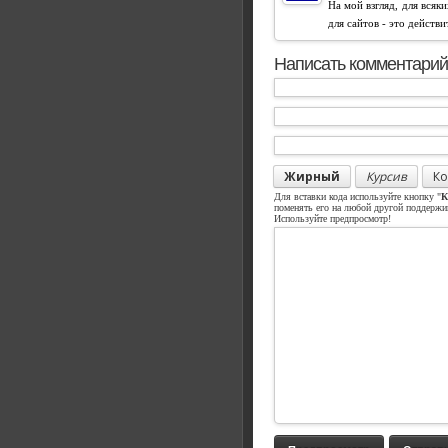
На мой взгляд, для всяк
для сайтов - это действ
Написать комментарий
Жирный
Курсив
Ко
Для вставки кода используйте кнопку "
К
поменять его на любой другой поддерж
Используйте предпросмотр!