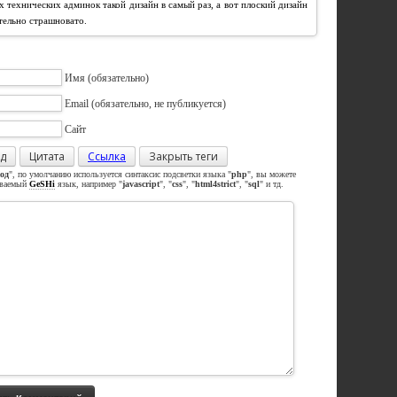
их технических админок такой дизайн в самый раз, а вот плоский дизайн
ительно страшновато.
Имя
(обязательно)
Email
(обязательно, не публикуется)
Сайт
д
Цитата
Ссылка
Закрыть теги
од
", по умолчанию используется синтаксис подсветки языка "
php
", вы можете
иваемый
GeSHi
язык, например "
javascript
", "
css
", "
html4strict
", "
sql
" и тд.