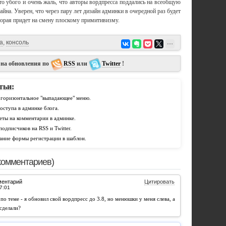
это убого и очень жаль, что авторы вордпресса поддались на всеобщую
йна. Уверен, что через пару лет дизайн админки в очередной раз будет
торая придет на смену плоскому примитивизму.
а
,
консоль
 на обновления по
RSS
или
Twitter
!
тьи:
горизонтальное "выпадающее" меню.
оступа в админке блога.
еты на комментарии в админке.
подписчиков на RSS и Twitter.
вание формы регистрации в шаблон.
комментариев)
ментарий
Цитировать
е по теме - я обновил свой вордпресс до 3.8, но менюшки у меня слева, а
 сделали?