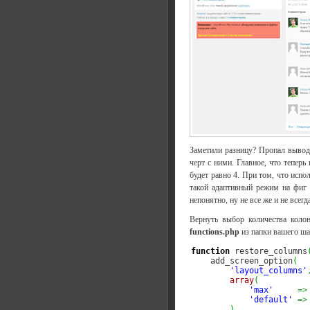
Заметили разницу? Пропал вывод
черт с ними. Главное, что тепер
будет равно 4. При том, что испо
такой адаптивный режим на фиг 
непонятно, ну не все же и не все
Вернуть выбор количества колон
functions.php
из папки вашего ша
function
 restore_columns
    add_screen_option
(
'layout_columns'
array
(
'max'
=>
'default'
=>
)