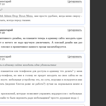
ментарий
Цитировать
и?
Ozh Admin Drop Down Menu
, мне просто удобнее, когда меню сверху -
кать, всегда перед глазами.
омментарий
Цитировать
аптивного дизайна, на планшете теперь в админку сайта заходить одно
ает и ничего не надо вручную увеличивать. А плоский дизайн как раз
 - плоское и примитивное намного проще масштабируется.
ментарий
Цитировать
ь в админку сайта заходить одно удовольствие
ся планшетом или телефоном для доступа в админку что делать? у меня
д-телефона, но мне в голову не придет заходить на свои сайты не на
 ноуте. мобильные устройства это, по сути, игрушки и пользуются ими
отать (ведение блогов разве не работа?) лучше на нормальном компе и
ом приложений, которые позволяют управлять вордпрессом с мобильных
дизайн то было корежить ради мобильщиков? просто дурацкая мода :(