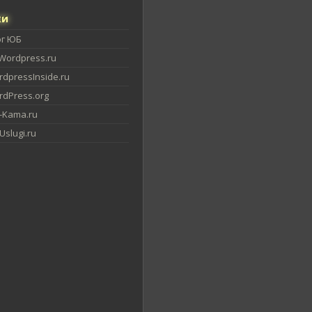
ки
ог ЮБ
Wordpress.ru
dpressInside.ru
dPress.org
-Kama.ru
slugi.ru