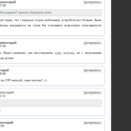
омментарий
Цитировать
бильщиков? просто дурацкая мода
ция такая, что с каждом годом мобильных устройств все больше. Было
вторы вордпресса не стали бы учитывать возросшую популярность
омментарий
Цитировать
ся. Видел решение, как восстановить
одну колонку
, но с визуальным
хак лучше.
нтарий
Цитировать
на 339 записей, сами писали? ;-)
ментарий
Цитировать
)
ментарий
Цитировать