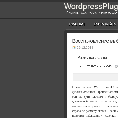
WordpressPlug
Плагины, хаки, уроки и многое др
ГЛАВНАЯ
КАРТА САЙТА
Восстановление выб
29.12.2013
Новая версия
WordPress 3.8
п
дизайна админки. Пропали обьемн
есть по сути плоским и безвку
адаптивный режим – то есть подс
мобильных устройств). В консол
строго по размеру экрана – если
придется наблюдать 4 колонки, 