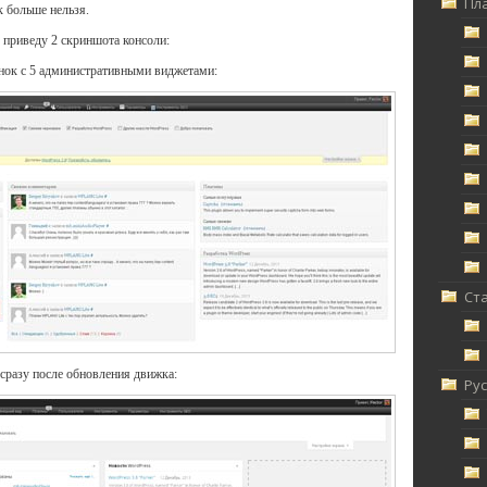
Пл
 больше нельзя.
 приведу 2 скриншота консоли:
онок с 5 административными виджетами:
Ст
 сразу после обновления движка:
Ру