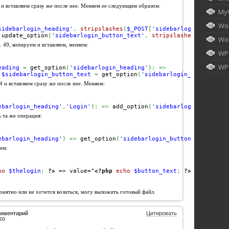
 и вставляем сразу же после нее. Меняем ее следующим образом:
My
Wor
sidebarlogin_heading'
,
stripslashes
(
$_POST
[
'sidebarlogin_heading
		update_option
(
'sidebarlogin_button_text'
,
stripslashes
(
$_POST
[
'
Wor
. 49, копируем и вставляем, меняем:
WP
WPU
eading
=
 get_option
(
'sidebarlogin_heading'
)
;
=>
$sidebarlogin_button_text
=
 get_option
(
'sidebarlogin_button_tex
4 и вставляем сразу же после нее. Меняем:
ebarlogin_heading'
,
'Login'
)
;
=>
 add_option
(
'sidebarlogin_button_
 та же операция:
ebarlogin_heading'
)
=>
 get_option
(
'sidebarlogin_button_text'
)
ем:
ho
$thelogin
;
?>
 => value="
<?php
echo
$button_text
;
?>
онятно или не хочется возиться, могу выложить готовый файл.
омментарий
Цитировать