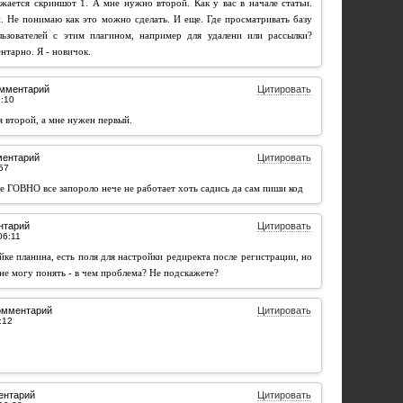
жается скриншот 1. А мне нужно второй. Как у вас в начале статьи.
. Не понимаю как это можно сделать. И еще. Где просматривать базу
льзователей с этим плагином, например для удалени или рассылки?
ентарно. Я - новичок.
омментарий
Цитировать
я второй, а мне нужен первый.
ментарий
Цитировать
е ГОВНО все запороло нече не работает хоть садись да сам пиши код
нтарий
Цитировать
йке планина, есть поля для настройки редиректа после регистрации, но
не могу понять - в чем проблема? Не подскажете?
омментарий
Цитировать
ентарий
Цитировать