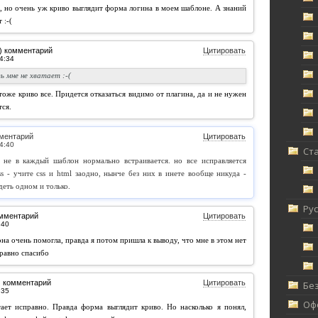
, но очень уж криво выглядит форма логина в моем шаблоне. А знаний
 :-(
) комментарий
Цитировать
ь мне не хватает :-(
тоже криво все. Придется отказаться видимо от плагина, да и не нужен
тся.
ментарий
Цитировать
Ст
 не в каждый шаблон нормально встраивается. но все исправляется
s - учите css и html заодно, нынче без них в инете вообще никуда -
деть одном и только.
Ру
омментарий
Цитировать
она очень помогла, правда я потом пришла к выводу, что мне в этом нет
 равно спасибо
) комментарий
Цитировать
Без
Офф
ает исправно. Правда форма выглядит криво. Но насколько я понял,