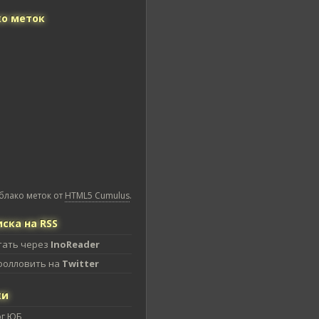
о меток
блако меток от
HTML5 Cumulus
.
ска на RSS
тать через
InoReader
фолловить на
Twitter
ки
ог ЮБ