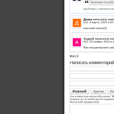
Замечание по рабо
проблемы с плагином ещ
Диана
написал(а) ком
#19
,
классный плагин)))
Андрей
написал(а) ко
#20
,
Как отредактировать ши
Все
1
2
Написать комментарий
Жирный
Курсив
Ко
Для вставки кода используйте кнопку "
К
поменять его на любой другой поддерж
Используйте предпросмотр!