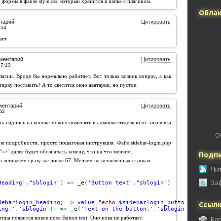
 формы в файле style.css, который хранится в папке с плагином.
Облак
тарий
Цитировать
ает
ментарий
Цитировать
лагин. Вроде бы нормально работает. Вот только возник вопрос, а как
арку поставить? А то светится окно аватарки, но пустое.
ментарий
Цитировать
рь надпись на кнопке можно поменять в админке отдельно от заголовка
О
ие подробности, просто пошаговая инструкция. Файл sidebar-login.php
"=>" далее будет обозначать замену, что на что меняем.
Подпи
 вставляем сразу же после 67. Меняем во вставленных строках:
Чи
За
Heading'
,
"sblogin"
)
=>
 _e
(
'Button text'
,
"sblogin"
)
debarlogin_heading; => value="
echo
$sidebarlogin_button_text
;
Ссыл
ing.'
,
'sblogin'
)
;
=>
 _e
(
'Text on the button.'
,
'sblogin'
)
;
ина появится новое поле Button text. Оно пока не работает.
Бл