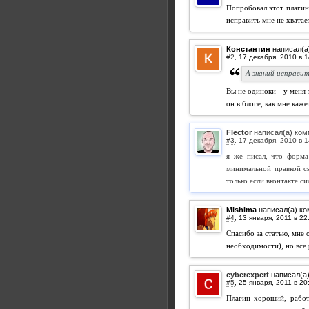
Попробовал этот плагин
исправить мне не хватает
Константин
написал(а
#2
,
А знаний исправит
Вы не одиноки - у меня 
он в блоге, как мне каже
Flector
написал(а) ком
#3
,
я же писал, что форма
минимальной правкой cs
только если вконтакте си
Mishima
написал(а) к
#4
,
Спасибо за статью, мне 
необходимости), но все
cyberexpert
написал(а
#5
,
Плагин хороший, работ