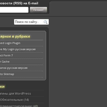
овости (RSS) на E-mail
ярное в рубрике
ed Login Plugin
e My Login русская версия
act Form 7
r Cache
anssi русская версия
uto Sitemap
ики
агины для WordPress
Обязательные (14)
Администрирование (48)