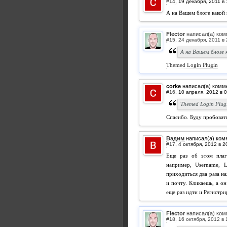
#14
,
А на Вашем блоге какой 
Flector
написал(а) ком
#15
,
А на Вашем блоге
Themed Login Plugin
corke
написал(а) комм
#16
,
Themed Login Plug
Спасибо. Буду пробоват
Вадим
написал(а) ком
#17
,
Еще раз об этом плаг
например, Username, L
приходиться два раза н
и почту. Кликаешь, а о
еще раз идти и Регистри
Flector
написал(а) ком
#18
,