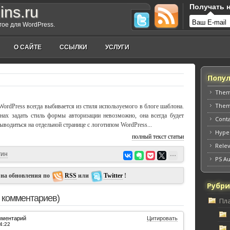
Получать н
ins.ru
угое для WordPress.
О САЙТЕ
ССЫЛКИ
УСЛУГИ
Попул
Them
Them
WordPress всегда выбивается из стиля используемого в блоге шаблона.
ах задать стиль формы авторизации невозможно, она всегда будет
Cont
выводиться на отдельной странице с логотипом WordPress...
Hype
полный текст статьи
Relev
гин
PS A
 на обновления по
RSS
или
Twitter
!
Рубр
 комментариев)
Пл
мментарий
Цитировать