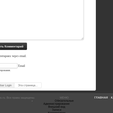
нтариях через email.
Email
тирования.
ebar Login
Эта страница...
s.ru
. Все права защищены.
МЕНЮ
ГЛАВНАЯ
К
Обязательные
Администрирование
Внешний вид
Записи
Комментарии