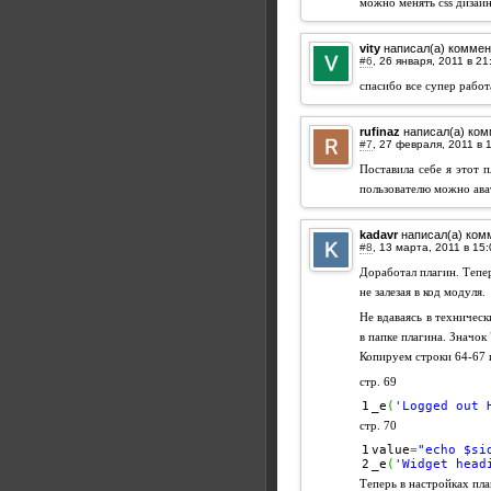
можно менять css дизайн
vity
написал(а) коммен
#6
,
спасибо все супер работ
rufinaz
написал(а) ком
#7
,
Поставила себе я этот п
пользователю можно ават
kadavr
написал(а) ком
#8
,
Доработал плагин. Тепе
не залезая в код модуля.
Не вдаваясь в техническ
в папке плагина. Значок 
Копируем строки 64-67 и
стр. 69
_e
(
'Logged out 
стр. 70
1

value
=
"echo $si
_e
(
'Widget head
Теперь в настройках плаг