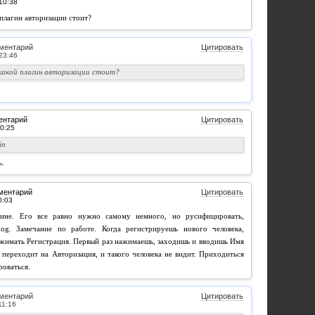
плагин авторизации стоит?
ментарий
Цитировать
 какой плагин авторизации стоит?
ентарий
Цитировать
in
ь.
ментарий
Цитировать
ине. Его все равно нужно самому немного, но русифицировать,
og. Замечание по работе. Когда регистрируешь нового человека,
ажимать Регистрация. Первый раз нажимаешь, заходишь и вводишь Имя
н переходит на Авторизация, и такого человека не видит. Приходиться
роваться.
ментарий
Цитировать