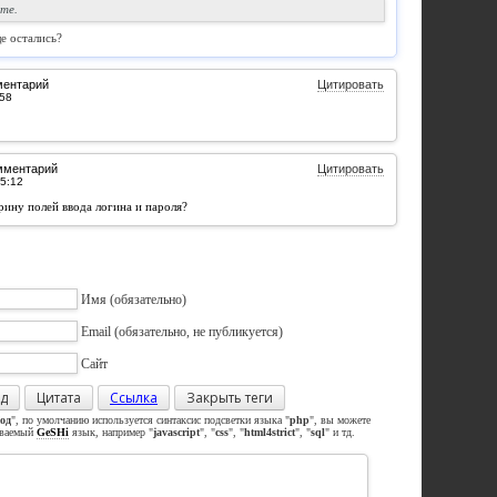
те.
е остались?
ментарий
Цитировать
мментарий
Цитировать
рину полей ввода логина и пароля?
Имя
(обязательно)
Email
(обязательно, не публикуется)
Сайт
д
Цитата
Ссылка
Закрыть теги
од
", по умолчанию используется синтаксис подсветки языка "
php
", вы можете
иваемый
GeSHi
язык, например "
javascript
", "
css
", "
html4strict
", "
sql
" и тд.