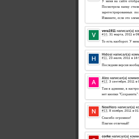
У меня на сайте отобра
Посмотрела папку стили
зарегестрированных по
Извините, если это элем
vera1911
написал(а) к
#10
,
То есть наоборот. У мен
Hidosi
написал(а) ком
#11
,
Последняя версия вообщ
Alex
написал(а) комме
#12
,
Там в админке, в настро
нет кнопки "Сохранить" 
NewHero
написал(а) к
#13
,
Спасибо огромное!
Плагин отличный!
corke
написал(а) комм