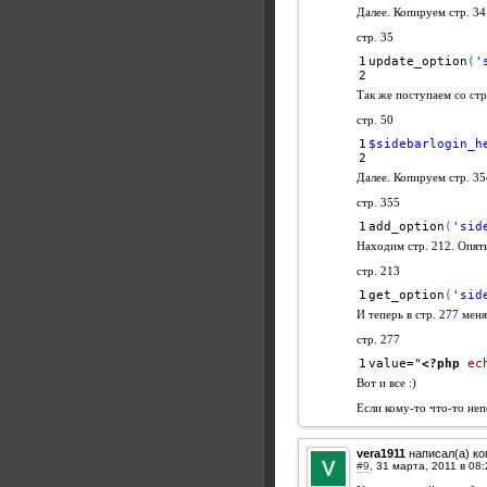
Далее. Копируем стр. 34
стр. 35
1

update_option
(
'
Так же поступаем со стр
стр. 50
1

$sidebarlogin_h
Далее. Копируем стр. 35
стр. 355
add_option
(
'sid
Находим стр. 212. Опять
стр. 213
get_option
(
'sid
И теперь в стр. 277 меня
стр. 277
value="
<?php
ec
Вот и все :)
Если кому-то что-то неп
vera1911
написал(а) к
#9
,