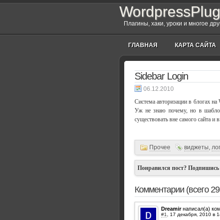
WordpressPlug
Плагины, хаки, уроки и многое др
ГЛАВНАЯ
КАРТА САЙТА
Sidebar Login
06.12.2010
Система авторизации в блогах на 
Уж не знаю почему, но в шаблон
существовать вне самого сайта и 
Прочее
виджеты
,
ло
Понравился пост? Подпишись
Комментарии (всего 29
Dreamir
написал(а) ко
#1
,