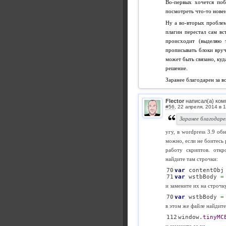
Во-первых хочется поб
посмотреть что-то нове
Ну а во-вторых проблем
плагин перестал сам вс
происходит (выделяю 
прописывать блоки вруч
может быть связано, ку
решение.
Заранее благодарен за 
Flector
написал(а) ком
#56
,
Заранее благодар
угу, в wordpress 3.9 об
можно, если не боитесь
работу скриптов. отк
найдите там строчки:
70

var
 contentObj
var
 wstbBody 
=
и замените их на строчк
var
 wstbBody 
=
в этом же файле найдите
window.
tinyMC