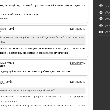
My
ите, пожалуйста, по какой причине данный плагин может перестать
Wor
ат к старой версии не помогают.
Wor
влялись
WP
омментарий
Цитировать
WPU
одскажите, пожалуйста, по какой причине данный плагин может
ать?
онсоли во вкладке Параметры/Постоянные ссылки просто нажать на
нения". Возможно, это поможет оживить работу плагина.
омментарий
Цитировать
едыдущий комент не относится к работе данного плагина.
ментарий
Цитировать
 данный плагин может перестать работать?
вил плагин на тестовом сервере с wordpress 3.8.1 - все прекрасно
 по умолчанию.
лочку на удалении настроек плагина при деактивации плагина - а затем
ово активируйте. может настройки плагина в базе данных побились.