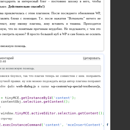
лагодарить за интересный блог - постоянно захожу в него, чтобы
нькое.
Действительно спасибо!)
ка приключилась с этим плагином. После последнего обновления WP,
тавлять блоки с помощью. Т.е. после нажатия
"Вставить"
ничего не
текст, жму иконку плагина, жму вставить и тишина. Приходится
ную, что по понятным причинам неудобно. Не подскажете, с чем это
да смотреть нужно? Я просто большой нуб в WP и сам боюсь не осилить
возможную помощь.
ментарий
Цитировать
ен за возможную помощь.
новился tinymce, так что плагин теперь не совместим с ним. поправить
 ручной правки. ну или можно подождать когда автор плагина поправит
ройте файл
wstb-dialog.js
в папке
wp-content/wp-special-textboxes/js
,
 
=
 tinyMCE.
getInstanceById
(
'content'
)
;
 contentObj.
selection
.
getContent
(
)
;
у
 window.
tinyMCE
.
activeEditor
.
selection
.
getContent
(
)
;
 строчку:
E
.
execInstanceCommand
(
'content'
,
'mceInsertContent'
,
false
,
 wstb