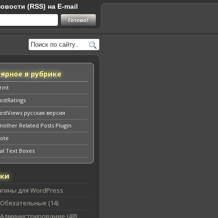
овости (RSS) на E-mail
ярное в рубрике
rint
ostRatings
ostViews русская версия
nother Related Posts Plugin
ote
al Text Boxes
ики
агины для WordPress
Обязательные (14)
Администрирование (48)