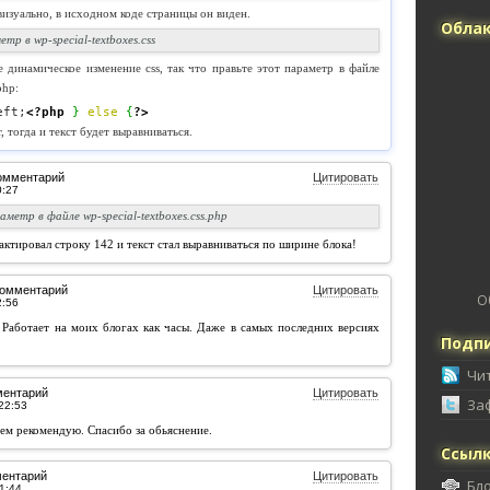
 визуально, в исходном коде страницы он виден.
Облак
р в wp-special-textboxes.css
 динамическое изменение css, так что правьте этот параметр в файле
php:
eft;
<?php
}
else
{
?>
, тогда и текст будет выравниваться.
омментарий
Цитировать
метр в файле wp-special-textboxes.css.php
ктировал строку 142 и текст стал выравниваться по ширине блока!
комментарий
Цитировать
О
Работает на моих блогах как часы. Даже в самых последних версиях
Подпи
Чи
ментарий
Цитировать
За
сем рекомендую. Спасибо за обьяснение.
Ссыл
ментарий
Цитировать
Бл