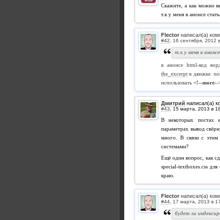
Скажите, а как можно в
т.к у меня в анонсе стать
Flector
написал(а) ком
#42
,
т.к у меня в анон
в анонсе html-код вор
the_excerpt
в движке. по
использовать
<!--more--
Дмитрий
написал(а) к
#43
,
В некоторых постах е
параметрах вывод свёрн
много. В связи с этим
системами?
Ещё один вопрос, как сде
special-textboxes.css д
краю.
Flector
написал(а) ком
#44
,
будет ли индекси