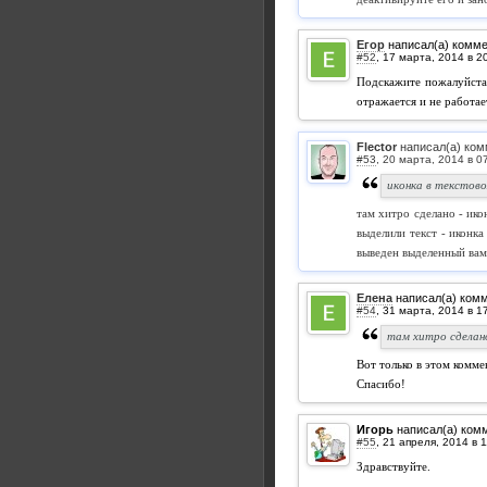
Егор
написал(а) комм
#52
,
Подскажите пожалуйста,
отражается и не работает
Flector
написал(а) ком
#53
,
иконка в текстов
там хитро сделано - ико
выделили текст - иконка
выведен выделенный вами
Елена
написал(а) ком
#54
,
там хитро сделан
Вот только в этом коммен
Спасибо!
Игорь
написал(а) ком
#55
,
Здравствуйте.