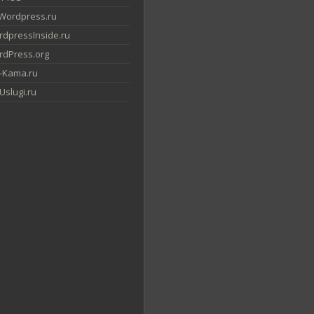
Wordpress.ru
dpressInside.ru
dPress.org
-Kama.ru
slugi.ru