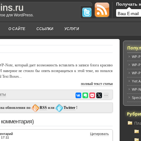
Получать н
ins.ru
угое для WordPress.
О САЙТЕ
ССЫЛКИ
УСЛУГИ
Попул
WP-P
WP-P
WP-Note, который дает возможность вставлять в записи блога красиво
 наверное не стоило бы опять возвращаться к этой теме, но попался
WP-P
 Text Boxes...
Yet A
полный текст статьи
WP-N
аты
Speci
 на обновления по
RSS
или
Twitter
!
Рубр
 комментария)
Пл
ентарий
Цитировать