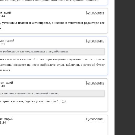
ентарий
Цитировать
 установил плагин и активировал, а иконка в текстовом редакторе еле
...
ментарий
Цитировать
ом редакторе еле отражается и не работает...
нка становится активной только при выделении нужного текста. то есть
 активна, кликаете на нее и выбираете стиль таблички, в которой будет
 текст.
ментарий
Цитировать
о - иконка становится активной только
тарии я поняла, "где же у него кнопка"....:)))
ментарий
Цитировать