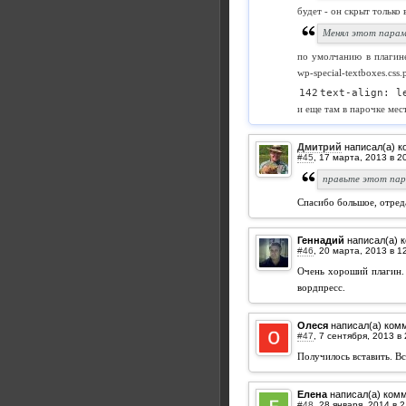
будет - он скрыт только
Менял этот парамет
по умолчанию в плагине
wp-special-textboxes.css.
text-align: l
и еще там в парочке мест
Дмитрий
написал(а) к
#45
,
правьте этот пара
Спасибо большое, отреда
Геннадий
написал(а) 
#46
,
Очень хороший плагин. 
вордпресс.
Олеся
написал(а) ком
#47
,
Получилось вставить. В
Елена
написал(а) ком
#48
,