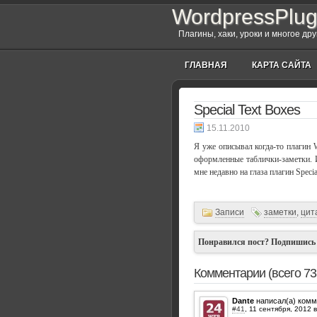
WordpressPlug
Плагины, хаки, уроки и многое др
ГЛАВНАЯ
КАРТА САЙТА
Special Text Boxes
15.11.2010
Я уже описывал когда-то плагин 
оформленные таблички-заметки. И
мне недавно на глаза плагин Special
Записи
заметки
,
цит
Понравился пост? Подпишись
Комментарии (всего 73
Dante
написал(а) комм
#41
,