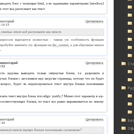
ыводить блог с помощью html, а не заданными параметрами [stextbox]
и этот код распознает как текст.
ментарий
Цитировать
се статьи этот код распознает как текст.
дпрессом вырезается полностью - такова уж особенность функции
пробуйте заменить эту функцию на
the_content
, а для обрезания записи
>
.
омментарий
Цитировать
Ст
сть задумка выводить только свёрнутые блоки, т.е. разрешить в
утых блоков с заголовком при загрузке страницы, потому что их будет
 вопрос, будет ли индексироваться текст внутри блоков поисковыми
Ру
лать текст внутри блока text-align: justify;? Менял этот параметр в wp-
ля соответствующих блоков, но текст все равно выравнивается по левому
ментарий
Цитировать
Без
Офф
роваться текст внутри блоков поисковыми системами?