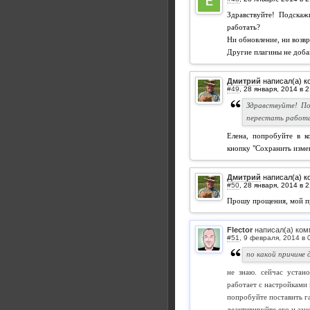
Здравствуйте! Подскаж
работать?
Ни обновление, ни возвр
Другие плагины не доба
Дмитрий
написал(а) к
#49
,
Здравствуйте! П
перестать работ
Елена, попробуйте в к
кнопку "Сохранить изме
Дмитрий
написал(а) к
#50
,
Прошу прощения, мой пр
Flector
написал(а) ком
#51
,
по какой причине
не знаю. сейчас устано
работает с настройками
попробуйте поставить га
деактивируйте его и зан