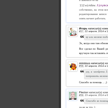
и замените ее на
window.
tinymc
собственно, на этом вс
редактирования записи 
опять начнет работать.
Игорь
написал(а) ком
#57
,
ну или можно под
Эх, когда они там обновя
Все сделал по Вашей ре
вручную так вставлять эт
minimus
написал(а) к
#58
,
угу, в wordpress 
поправить можно.
Спасибо за помощь ... ;)
Flector
написал(а) ком
#59
,
Спасибо за помощь 
да не за что :)