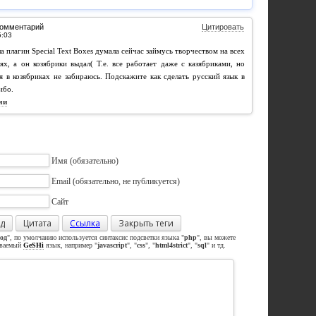
комментарий
Цитировать
а плагин Special Text Boxes думала сейчас займусь творчеством на всех
ях, а он козябрики выдал( Т.е. все работает даже с казябриками, но
я в козябриках не забираюсь. Подскажите как сделать русский язык в
ибо.
ми
Имя
(обязательно)
Email
(обязательно, не публикуется)
Сайт
д
Цитата
Ссылка
Закрыть теги
од
", по умолчанию используется синтаксис подсветки языка "
php
", вы можете
иваемый
GeSHi
язык, например "
javascript
", "
css
", "
html4strict
", "
sql
" и тд.