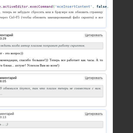
e
.
activeEditor
.
execCommand
(
'mceInsertContent'
,
false
,
 wstbCode
)
;
е. теперь не забудьте сбросить кеш в браузере или обновить страницу
через Ctrl+F5 (чтобы обновить закешированный файл скрипта) и все
ментарий
Цитировать
ождать когда автор плагина поправит работу скриптов.
т - это вопрос))
комендации, спасибо большое!)) Теперь все работает как часы. А то
и блоки... ахтунг! Успехов Вам во всем!)
омментарий
Цитировать
3.9 обновился tinymce, так что плагин теперь не совместим с ним.
..
ментарий
Цитировать
... ;)