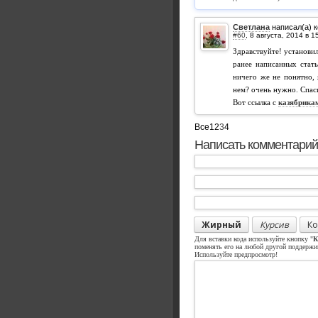
Светлана
написал(а) 
#60
,
Здравствуйте! установил
ранее написанных стать
ничего же не понятно, 
нем? очень нужно. Спас
Вот ссылка с
казябрика
Все
1
2
3
4
Написать комментарий
Жирный
Курсив
Ко
Для вставки кода используйте кнопку "
К
поменять его на любой другой поддерж
Используйте предпросмотр!