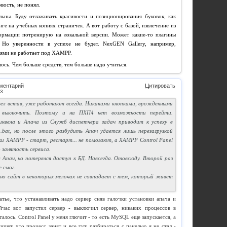
вость, не понял.
ьны. Буду отлаживать красивости и позиционирования буковок, как
ге на учебных копиях страничек. А вот работу с базой, извлечение из
ормации потренирую на локальной версии. Может какие-то плагины
 Но уверенности в успехе не будет. NexGEN Gallery, например,
тями не работает под ХАМРР.
ось. Чем больше средств, тем больше надо учиться.
ментарий
Цитировать
вел встав, уже работают всегда. Никакими кнопками, врожденными
выключить. Поэтому и на ПХП4 нет возможности перейти.
квела и Апача из Служб диспетчера задач приводит к успеху в
h.bat, но после этого разбудить Апач удается лишь перезагрузкой
ки ХАМРР - старт, рестарт... не помогают, а ХАМРР Control Panel
 занятость сервиса.
л Апач, но потерялся доступ к БД. Навсегда. Отовсюду. Второй раз
 смог.
но сайт в некоторых мелочах не совпадает с тем, который живет
атье, что устанавливать надо сервер сняв галочки установки апача и
ейчас вот запустил сервер - выключил сервер, никаких процессов в
талось. Control Panel у меня глючит - то есть MySQL еще запускается, а
ишет, что процесс занят и все тут. разбираться с панелью я не стал -