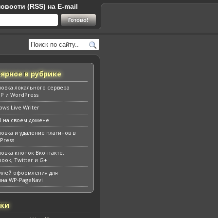
овости (RSS) на E-mail
ярное в рубрике
новка локального сервера
P и WordPress
ws Live Writer
l на своем домене
новка и удаление плагинов в
Press
новка кнопок Вконтакте,
ook, Twitter и G+
тилей оформления для
ина WP-PageNavi
ики