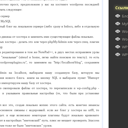
аточно прост, предположим у вас на хостинге wordpress последней
Ссыл
лать следующее:
Бл
 сервер
 в MySQL
My
тый блог на локальном сервере (либо сразу в htdоcs, либо в отдельную
Wor
лы движка от хостера и заменить ими существующие файлы локально.
Wor
ных хостера - делать это или через phpMyAdmin или через спец. плагин
WP
up
на редактирование в том же NotePad++, в двух местах исправляем урлы
WPU
 "локальные" (siteurl и home, легко найти поиском по тексту). то есть
ordpressplugins.ru", то заменяем на "http://localhost/blog", сохраняем
min на localhost, выбираем нашу созданную базу, которую мы
ания нового блога. жмем на кнопку SQL и выбираем пункт "Импорт
и импортируем нашу базу от хостера.
ю скопировали файлы от хостера, то перезаписали и wp-config.php -
 и указываем правильные настройки (те, что были при установке
л все это, создав локально копию этого сайта. есть конечно нюансы
основном связаны с кодировкой. если же блог у хостера на utf8, то
ет. и еще возможно некоторые плагины будут локально кривовато
ют в настройках "инетовский" путь. плюс не мешает проверить .htaccess
там тоже не было "инетовских" урлов.