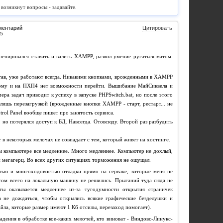
 возникнут вопросы - задавайте.
ментарий
Цитировать
ренировался ставить и валить ХАМРР, развил умение ругаться матом.
тав, уже работают всегда. Никакими кнопками, врожденными в ХАМРР
ому и на ПХП4 нет возможности перейти. Вышибание МайСиквела и
ера задач приводит к успеху в запуске PHPSwitch.bat, но после этого
 лишь перезагрузкой (врожденные кнопки ХАМРР - старт, рестарт... не
rol Panel вообще пишет про занятость сервиса.
 но потерялся доступ к БД. Навсегда. Отовсюду. Второй раз разбудить
 в некоторых мелочах не совпадает с тем, который живет на хостинге.
ом компьютере все медленнее. Много медленнее. Компьютер не дохлый,
 и мегагерц. Во всех других ситуациях торможения не ощущал.
тью и многоходовостью отладки прямо на серваке, которые меня не
сом всего на локальную машину не решились. Прыганий туда сюда не
ты оказывается медленнее из-за тугодумности открытия страничек
 не дождаться, чтобы открылись всякие графические безделушки и
йла, которые размер имеют 1 Кб отсилы, перезаход помогает).
адения в обработке кое-каких мелочей, кто виноват - Виндовс-Линукс-