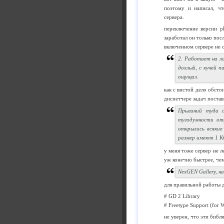
поэтому и написал, чт
сервера.
переключение версии ph
заработал он только пос
включенном сервере не с
2. Работает на л
дохлый, с кучей п
ощущал.
как с вистой дело обсто
диспетчере задач поста
Прыганий туда с
тугодумности от
открылись всякие
размер имеют 1 К
у меня тоже сервер не л
уж конечно быстрее, чем
NexGEN Gallery, 
для правильной работы 
# GD 2 Library
# Freetype Support (for 
не уверен, что эти биб