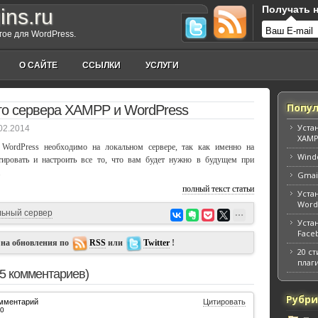
Получать н
ins.ru
угое для WordPress.
О САЙТЕ
ССЫЛКИ
УСЛУГИ
Попул
го сервера XAMPP и WordPress
Уста
02.2014
XAMP
 WordPress необходимо на локальном сервере, так как именно на
Windo
тировать и настроить все то, что вам будет нужно в будущем при
.
Gmai
полный текст статьи
Уста
Word
льный сервер
Уста
Faceb
 на обновления по
RSS
или
Twitter
!
20 с
плаг
85 комментариев)
Рубр
омментарий
Цитировать