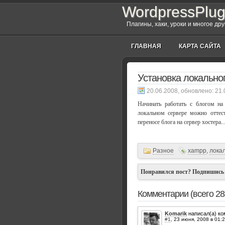
WordpressPlug
Плагины, хаки, уроки и многое др
ГЛАВНАЯ
КАРТА САЙТА
Установка локально
, обновлено:
21.
Начинать работать с блогом на
локальном сервере можно оттес
переносе блога на сервер хостера..
Разное
xampp
,
лока
Понравился пост? Подпишись
Комментарии (всего 2
Komarik
написал(а) к
#1
,