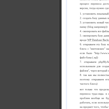
процесс переноса дост
версии, тогда нужно сде
1. установить локальный
2. создать базу данных
3. установить новый чис
папку (blog например))
4. скопировать все фай
5. скопировать базу дан
вроде
WP Database Back
6. открываем эту базу 
блога с "инетовских" на
если было "http://www.w
файл базы (.sql)
7. открываем phpMyAd
использовали для созд
файлов", через который 
8. так как мы полность
поэтому открываем его
чистого блога)
вот только что продела
переноса туда-сюда. в 
проблем вообще не буд
работать, если использу
на предмет того, чтобы 