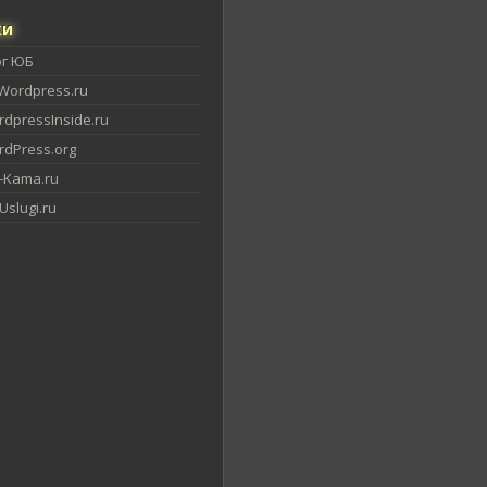
ки
ог ЮБ
Wordpress.ru
dpressInside.ru
dPress.org
-Kama.ru
slugi.ru