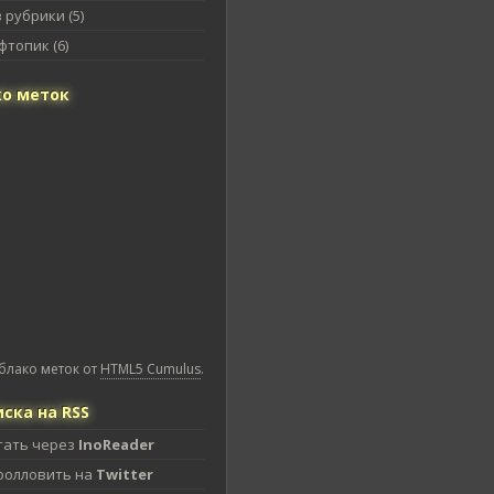
 рубрики (5)
топик (6)
о меток
блако меток от
HTML5 Cumulus
.
ска на RSS
тать через
InoReader
фолловить на
Twitter