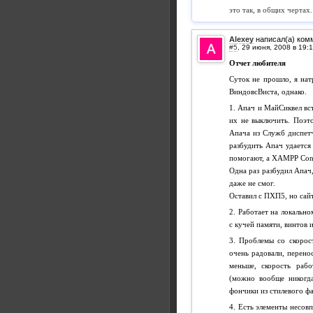
это так, в общих чертах.
Alexey
написал(а) ком
#5
,
Отчет любителя
Суток не прошло, я нат
ВиндовсВиста, однако.
1. Апач и МайСиквел вс
их не выключить. Поэт
Апача из Служб диспетч
разбудить Апач удается
помогают, а ХАМРР Cont
Одна раз разбудил Апач,
даже не смог.
Оставил с ПХП5, но сайт
2. Работает на локальн
с кучей памяти, винтов
3. Проблемы со скорос
очень радовали, перено
меньше, скорость рабо
(можно вообще никогда
фончики из стилевого фа
4. Есть элементы несовп