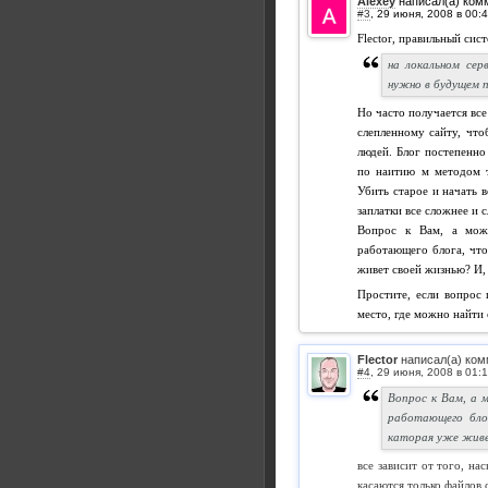
Alexey
написал(а) ком
#3
,
Flector, правильный сис
на локальном се
нужно в будущем п
Но часто получается все
слепленному сайту, что
людей. Блог постепенно 
по наитию м методом т
Убить старое и начать в
заплатки все сложнее и с
Вопрос к Вам, а мож
работающего блога, что
живет своей жизнью? И, 
Простите, если вопрос 
место, где можно найти о
Flector
написал(а) ком
#4
,
Вопрос к Вам, а 
работающего блог
каторая уже живе
все зависит от того, на
касаются только файлов 