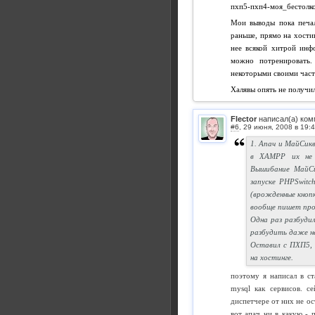
пхп5-пхп4-моя_бестолко
Мои выводы пока печал
раньше, прямо на хостин
нее всякой хитрой инф
можно потренировать.
некоторыми своими час
Халявы опять не получил
Flector
написал(а) ком
#6
,
1. Апач и МайСик
в ХАМРР их не 
Вышибание МайСи
запуске PHPSwitc
(врожденные кноп
вообще пишет про
Одна раз разбуди
разбудить даже не
Оставил с ПХП5, 
на хостинге.
поэтому я написал в ст
mysql как сервисов. с
диспетчере от них не ос
вот апач ни в какую - п