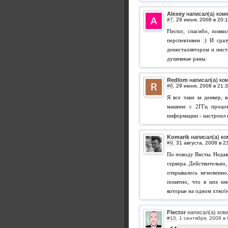
Alexey
написал(а) ком
#7
,
Flector, спасибо, появ
перспективен :) И сра
деинсталлятором и инста
душевные раны.
Redlom
написал(а) ко
#8
,
Я все таки за денвер,
машине с 2ГГц процом
информации - настроил ф
Komarik
написал(а) к
#9
,
По поводу Висты. Недав
сервера. Действительно,
открывалось мгновенно
понятно, что в них им
которые на одном хтмл'е
Flector
написал(а) ком
#10
,