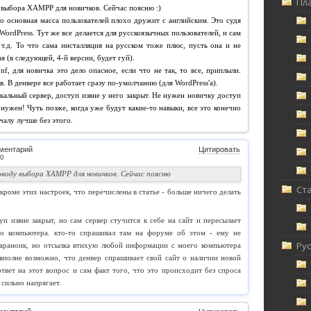
Пл
у выбора XAMPP для новичков. Сейчас поясню :)
то основная масса пользователей плохо дружит с английским. Это судя
rdPress. Тут же все делается для русскоязычных пользователей, и сам
т.д. То что сама инсталляция на русском тоже плюс, пусть она и не
ая (в следующей, 4-й версии, будет гуй).
onf, для новичка это дело опасное, если что не так, то все, приплыли.
. В денвере все работает сразу по-умолчанию (для WordPress'а).
кальный сервер, доступ извне у него закрыт. Не нужен новичку доступ
 нужен! Чуть позже, когда уже будут какие-то навыки, все это конечно
чалу лучше без этого.
ментарий
Цитировать
поводу выбора XAMPP для новичков. Сейчас поясню
Ст
о кроме этих настроек, что перечислены в статье - больше ничего делать
уп извне закрыт, но сам сервер стучится к себе на сайт и пересылает
о компьютера. кто-то спрашивал там на форуме об этом - ему не
Ру
 параноик, но отсылка втихую любой информации с моего компьютера
вполне возможно, что денвер спрашивает свой сайт о наличии новой
ответ на этот вопрос и сам факт того, что это происходит без спроса
 сильно напрягает.