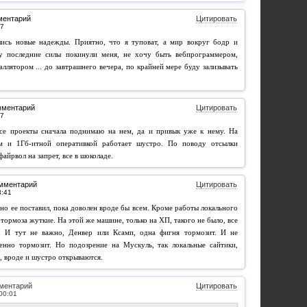
ментарий
Цитировать
ились новые надежды. Приятно, что я туповат, а мир вокруг бодр и
зу последние силы покинули меня, не хочу быть вебпрограммером,
ллятором ... до завтрашнего вечера, по крайней мере буду зализывать
мментарий
Цитировать
 все проекты сначала поднимаю на нем, да и привык уже к нему. На
 и 1Гб-итной оперативкой работает шустро. По поводу отсылки
айрвол на запрет, все в шоколаде.
омментарий
Цитировать
но ее поставил, пока доволен вроде бы всем. Кроме работы локального
 тормоза жуткие. На этой же машине, только на ХП, такого не было, все
. И тут не важно, Денвер или Ксамп, одна фигня тормозит. И не
енно тормозит. Но подозрение на Мускуль, так локальные сайтики,
, вроде и шустро открываются.
ментарий
Цитировать