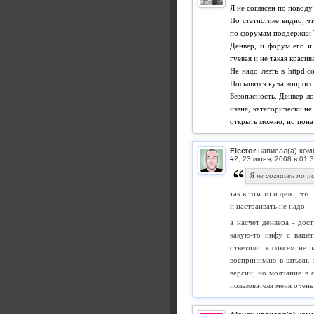
Я не согласен по повод
По статистике видно, ч
по форумам поддержки Wo
Денвер, и форум его и 
гуевая и не такая красив
Не надо лезть в httpd.c
Посыпятся куча вопросов
Безопасность. Денвер ло
извне, категорически не
открыть можно, но пона
Flector
написал(а) ком
#2
,
Я не согласен по 
так в том то и дело, чт
и настраивать не надо.
а насчет денвера - дост
какую-то инфу с вашег
ответили. я совсем не
воспринимаю в штыки. 
версии, но молчание в 
пользователя меня очень