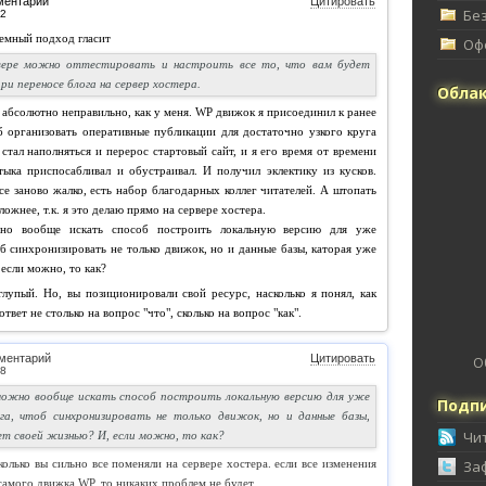
ментарий
Цитировать
Без
темный подход гласит
Офф
рвере можно оттестировать и настроить все то, что вам будет
ри переносе блога на сервер хостера.
Облак
 абсолютно неправильно, как у меня. WP движок я присоединил к ранее
б организовать оперативные публикации для достаточно узкого круга
стал наполняться и перерос стартовый сайт, и я его время от времени
ыка приспосабливал и обустраивал. И получил эклектику из кусков.
се заново жалко, есть набор благодарных коллег читателей. А штопать
ложнее, т.к. я это делаю прямо на сервере хостера.
но вообще искать способ построить локальную версию для уже
б синхронизировать не только движок, но и данные базы, каторая уже
если можно, то как?
глупый. Но, вы позиционировали свой ресурс, насколько я понял, как
твет не столько на вопрос "что", сколько на вопрос "как".
ментарий
Цитировать
О
можно вообще искать способ построить локальную версию для уже
Подпи
а, чтоб синхронизировать не только движок, но и данные базы,
Чи
т своей жизнью? И, если можно, то как?
сколько вы сильно все поменяли на сервере хостера. если все изменения
За
самого движка WP, то никаких проблем не будет.