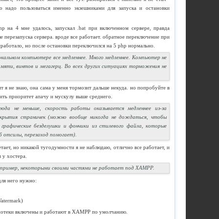
о надо пользоваться именно экзешниками для запуска и остановки
p на 4 мне удалось, запускал .bat при включенном сервере, правда
ле перезапуска сервера. вроде все работает. обратное переключение при
работало, но после остановки переключился на 5 php нормально.
окальном компьютере все медленнее. Много медленнее. Компьютер не
амяти, винтов и мегагерц. Во всех других ситуациях торможения не
ит я не знаю, она сама у меня тормозит дальше некуда. но попробуйте в
вить приоритет апачу и мускулу выше среднего.
юда не меньше, скорость работы оказывается медленнее из-за
крытия страничек (можно вообще никогда не дождаться, чтобы
 графические безделушки и фончики из стилевого файла, которые
б отсилы, перезаход помогает).
етает, но никакой тугодумности я не наблюдаю, отлично все работает, и
 у хостера.
например, некоторыми своими частями не работает под ХАМРР.
для него нужно:
Watermark)
лиотеки включены и работают в XAMPP по умолчанию.