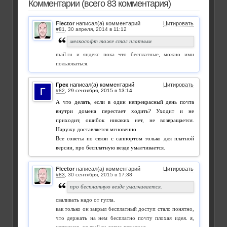
Комментарии (всего 83 комментария)
Flector
написал(а) комментарий
Цитировать
#81
,
мелкософт тоже стал платным
mail.ru и яндекс пока что бесплатные, можно ими
пользоваться.
Грек
написал(а) комментарий
Цитировать
#82
,
А что делать, если в один непрекрасный день почта
внутри домена перестает ходить? Уходит и не
приходит, ошибок никаких нет, не возвращается.
Наружу доставляется мгновенно.
Все советы по связи с саппортом только для платной
версии, про бесплатную везде умалчивается.
Flector
написал(а) комментарий
Цитировать
#83
,
про бесплатную везде умалчивается.
сваливать надо от гугла.
как только он закрыл бесплатный доступ стало понятно,
что держать на нем бесплатно почту плохая идея. я,
например, на mail.ru давно переехал.