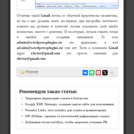
Отличия такой
Gmail
почты от обычной практически незаметны,
но вы о них должны знать: во-первых, при настройке почтового
клиента вы должны в качестве логина указывать свой имейл
полностью, вместе с доменом. И во-вторых, нельзя ставить точки
в имейле для создания синонимов. То есть
admin@wordpressplugins.ru
это правильно, а вот
ad.min@wordpressplugins.ru
уже нет. Хотя в основном
Gmail
адрес
r.lector@gmail.com
это просто синоним для
rlector@gmail.com
.
Разное
Рекомендую также статьи:
Запрещаем индексацию ссылок в блогролле.
Google XML Sitemaps: создание карты сайта для поисковиков.
Noindex Links: теги noindex для ссылок в комментариях.
WP-Affiliate: скрытие от посетителей реферальных ссылок.
Добавляем тегам nofollow, чтобы запретить утекание PR.