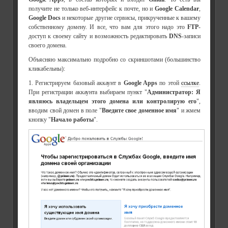
получите не только веб-интерфейс к почте, но и
Google Calendar
,
Google Docs
и некоторые другие сервисы, прикрученные к вашему
собственному домену. И все, что вам для этого надо это
FTP
-
доступ к своему сайту и возможность редактировать
DNS
-записи
своего домена.
Объясняю максимально подробно со скриншотами (большинство
кликабельны):
1. Регистрируем базовый аккаунт в
Google Apps
по этой
ссылке
.
При регистрации аккаунта выбираем пункт "
Администратор: Я
являюсь владельцем этого домена или контролирую его
",
вводим свой домен в поле "
Введите свое доменное имя
" и жмем
кнопку "
Начало работы
".