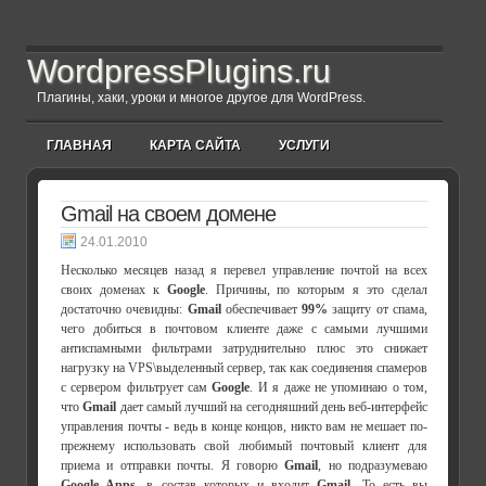
WordpressPlugins.ru
Плагины, хаки, уроки и многое другое для WordPress.
ГЛАВНАЯ
КАРТА САЙТА
УСЛУГИ
Gmail на своем домене
24.01.2010
Несколько месяцев назад я перевел управление почтой на всех
своих доменах к
Google
. Причины, по которым я это сделал
достаточно очевидны:
Gmail
обеспечивает
99%
защиту от спама,
чего добиться в почтовом клиенте даже с самыми лучшими
антиспамными фильтрами затруднительно плюс это снижает
нагрузку на VPS\выделенный сервер, так как соединения спамеров
с сервером фильтрует сам
Google
. И я даже не упоминаю о том,
что
Gmail
дает самый лучший на сегодняшний день веб-интерфейс
управления почты - ведь в конце концов, никто вам не мешает по-
прежнему использовать свой любимый почтовый клиент для
приема и отправки почты. Я говорю
Gmail
, но подразумеваю
Google Apps
, в состав которых и входит
Gmail
. То есть вы