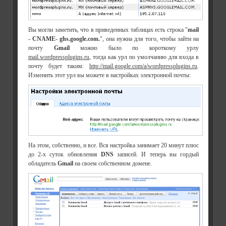
Вы могли заметить, что в приведенных таблицах есть строка "
mail
- CNAME- ghs.google.com.
", она нужна для того, чтобы зайти на
почту
Gmail
можно было по короткому урлу
mail.wordpressplugins.ru
, тогда как урл по умолчанию для входа в
почту будет таким:
http://mail.google.com/a/wordpressplugins.ru
.
Изменить этот урл вы можете в настройках электронной почты:
На этом, собственно, и все. Вся настройка занимает 20 минут плюс
до 2-х суток обновления
DNS
записей. И теперь вы гордый
обладатель
Gmail
на своем собственном домене.