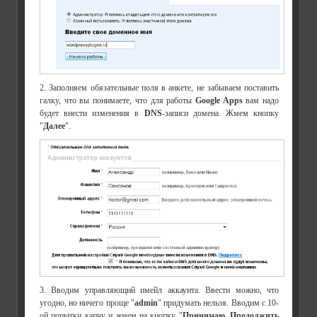
2. Заполняем обязательные поля в анкете, не забываем поставить
галку, что вы понимаете, что для работы
Google Apps
вам надо
будет внести изменения в
DNS
-записи домена. Жмем кнопку
"
Далее
".
3. Вводим управляющий имейл аккаунта. Ввести можно, что
угодно, но ничего проще "
admin
" придумать нельзя. Вводим с 10-
ой попытки капчу и жмем на кнопку "
Принимаю. Продолжить