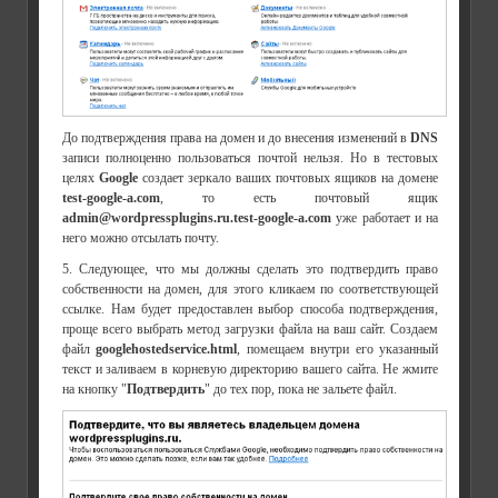
До подтверждения права на домен и до внесения изменений в
DNS
записи полноценно пользоваться почтой нельзя. Но в тестовых
целях
Google
создает зеркало ваших почтовых ящиков на домене
test-google-a.com
, то есть почтовый ящик
admin@wordpressplugins.ru.test-google-a.com
уже работает и на
него можно отсылать почту.
5. Следующее, что мы должны сделать это подтвердить право
собственности на домен, для этого кликаем по соответствующей
ссылке. Нам будет предоставлен выбор способа подтверждения,
проще всего выбрать метод загрузки файла на ваш сайт. Создаем
файл
googlehostedservice.html
, помещаем внутри его указанный
текст и заливаем в корневую директорию вашего сайта. Не жмите
на кнопку "
Подтвердить
" до тех пор, пока не зальете файл.