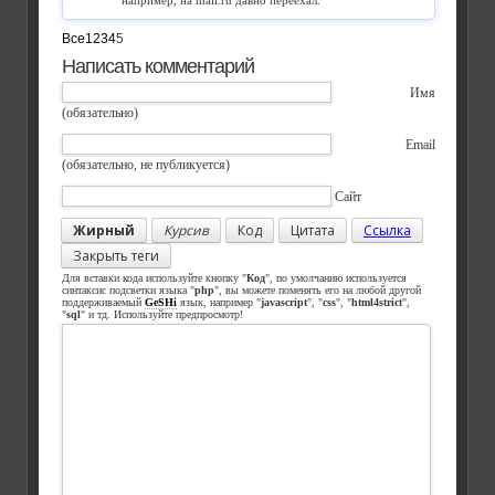
Все
1
2
3
4
5
Написать комментарий
Имя
(обязательно)
Email
(обязательно, не публикуется)
Сайт
Жирный
Курсив
Код
Цитата
Ссылка
Закрыть теги
Для вставки кода используйте кнопку "
Код
", по умолчанию используется
синтаксис подсветки языка "
php
", вы можете поменять его на любой другой
поддерживаемый
GeSHi
язык, например "
javascript
", "
css
", "
html4strict
",
"
sql
" и тд. Используйте предпросмотр!