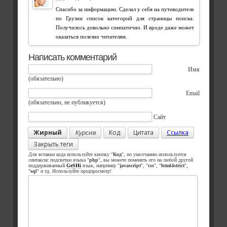
Спасибо за информацию. Сделал у себя на путеводителе
по Грузии список категорий для страницы поиска.
Получилось довольно симпатично. И вроде даже может
оказаться полезно читателям.
Написать комментарий
Имя
(обязательно)
Email
(обязательно, не публикуется)
Сайт
Жирный
Курсив
Код
Цитата
Ссылка
Закрыть теги
Для вставки кода используйте кнопку "
Код
", по умолчанию используется
синтаксис подсветки языка "
php
", вы можете поменять его на любой другой
поддерживаемый
GeSHi
язык, например "
javascript
", "
css
", "
html4strict
",
"
sql
" и тд. Используйте предпросмотр!