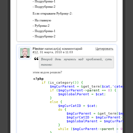
- Подрубрика-1
- Подрубрика-2
Если открываем Рубрику-2:
- На главную
- Рубрика-2
- Подрубрика-1
- Подрубрика-2
Flector
написал(а) комментарий
Цитировать
#12
,
Второй день мучаюсь над проблемой, суть
такова:
этим кодом решили?
<?php
if
(
is_category
(
)
)
{
$mgCurParent
=
&
get_term
(
$cat
,
'category'
if
(
$mgCurParent
->
parent
==
0
)
{
$mgGlobalParent
=
$cat
;
}
else
{
$mgCurCatID
=
$cat
;
do
{
$mgCurParent
=
&
get_term
(
$mgCurC
$mgCurCatID
=
$mgCurParent
->
pare
$mgGlobalParent
=
$mgCurParent
->
}
while
(
$mgCurParent
->
parent
>
0
)
;
}