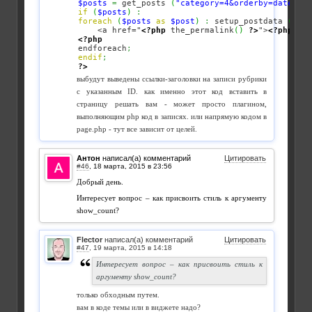
$posts
=
 get_posts 
(
"category=4&orderby=date&num
if
(
$posts
)
:
foreach
(
$posts
as
$post
)
:
 setup_postdata 
(
$pos
    <a href="
<?php
 the_permalink
(
)
?>
">
<?php
 the
<?php
endforeach
;
endif
;
?>
выбудут выведены ссылки-заголовки на записи рубрики
с указанным ID. как именно этот код вставить в
страницу решать вам - может просто плагином,
выполняющим php код в записях. или напрямую кодом в
page.php - тут все зависит от целей.
Антон
написал(а) комментарий
Цитировать
#46
,
Добрый день.
Интересует вопрос – как присвоить стиль к аргументу
show_count?
Flector
написал(а) комментарий
Цитировать
#47
,
Интересует вопрос – как присвоить стиль к
аргументу show_count?
только обходным путем.
вам в коде темы или в виджете надо?