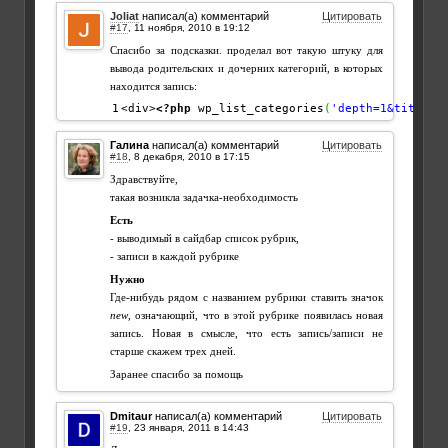
Joliat
написал(а) комментарий
Цитировать
#17
,
Спасибо за подсказки. проделал вот такую штуку для
вывода родительских и дочерних категорий, в которых
находится запись:
<div>
<?php
 wp_list_categories
(
'depth=1&title_l
Галина
написал(а) комментарий
Цитировать
#18
,
Здравствуйте,
такая возникла задачка-необходимость
Есть
- выводимый в сайдбар список рубрик,
- записи в каждой рубрике
Нужно
Где-нибудь рядом с названием рубрики ставить значок
new
, означающий, что в этой рубрике появилась новая
запись. Новая в смысле, что есть запись/записи не
старше скажем трех дней.
Заранее спасибо за помощь
Dmitaur
написал(а) комментарий
Цитировать
#19
,