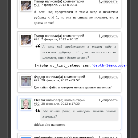
Tramp
написал(а) комментарий
Цитировать
#27
,
А если код представлен в таком виде я исключаю
рубрику с id 1, но она из списка не исчезает, что я
делаю не так?
Tramp
написал(а) комментарий
Цитировать
#28
,
А если код представлен в таком виде я
исключаю рубрику с id 1, но она из списка не
исчезает, что я делаю не так?
<?php
 wp_list_categories
(
'depth=3&exclude=0&hi
Федор
написал(а) комментарий
Цитировать
#29
,
Где найти файл, в котором менять данные значения?
Flector
написал(а) комментарий
Цитировать
#30
,
Где найти файл, в котором менять данные
значения?
sidebar.php например.
melomaniac
написал(а) комментарий
Цитировать