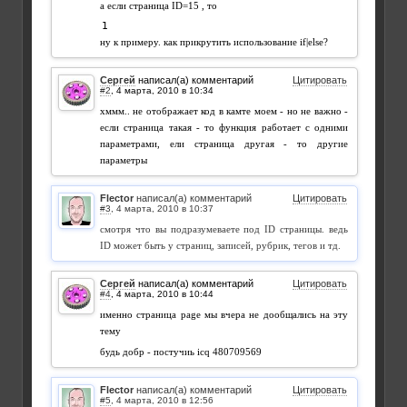
а если страница ID=15 , то
ну к примеру. как прикрутить использование if|else?
Сергей
написал(а) комментарий
Цитировать
#2
,
хммм.. не отображает код в камте моем - но не важно -
если страница такая - то функция работает с одними
параметрами, ели страница другая - то другие
параметры
Flector
написал(а) комментарий
Цитировать
#3
,
смотря что вы подразумеваете под ID страницы. ведь
ID может быть у страниц, записей, рубрик, тегов и тд.
Сергей
написал(а) комментарий
Цитировать
#4
,
именно страница page мы вчера не дообщались на эту
тему
будь добр - постучиь icq 480709569
Flector
написал(а) комментарий
Цитировать
#5
,