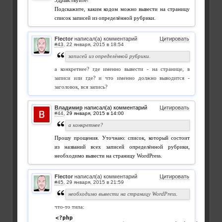
Здравствуйте!
Подскажите, каким кодом можно вывести на страницу
список записей из определённой рубрики.
Flector
написал(а) комментарий
Цитировать
#43
,
записей из определённой рубрики.
а конкретнее? где именно вывести - на странице, в
записи или где? и что именно должно выводится -
заголовок, вся запись?
Владимир
написал(а) комментарий
Цитировать
#44
,
а конкретнее?
Прошу прощения. Уточнаю: список, который состоит
из названий всех записей определённой рубрики,
необходимо вывести на страницу WordPress.
Flector
написал(а) комментарий
Цитировать
#45
,
необходимо вывести на страницу WordPress.
что-то типа:
<?php