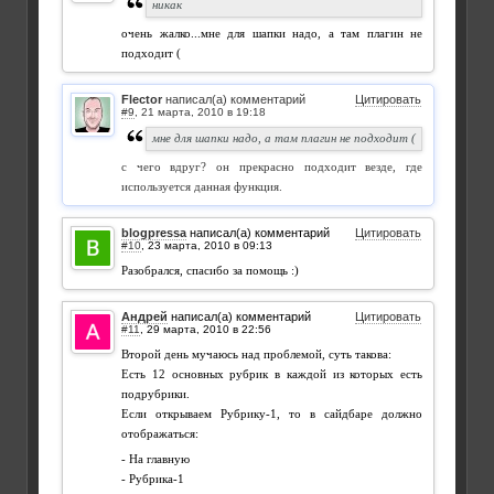
никак
очень жалко...мне для шапки надо, а там плагин не
подходит (
Flector
написал(а) комментарий
Цитировать
#9
,
мне для шапки надо, а там плагин не подходит (
с чего вдруг? он прекрасно подходит везде, где
используется данная функция.
blogpressa
написал(а) комментарий
Цитировать
#10
,
Разобрался, спасибо за помощь :)
Андрей
написал(а) комментарий
Цитировать
#11
,
Второй день мучаюсь над проблемой, суть такова:
Есть 12 основных рубрик в каждой из которых есть
подрубрики.
Если открываем Рубрику-1, то в сайдбаре должно
отображаться:
- На главную
- Рубрика-1