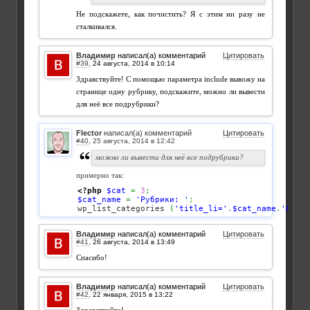
Не подскажете, как почистить? Я с этим ни разу не
сталкивался.
Владимир
написал(а) комментарий
Цитировать
#39
,
Здравствуйте! С помощью параметра include вывожу на
странице одну рубрику, подскажите, можно ли вывести
для неё все подрубрики?
Flector
написал(а) комментарий
Цитировать
#40
,
можно ли вывести для неё все подрубрики?
примерно так:
<?php
$cat
=
3
;
$cat_name
=
'Рубрики: '
;
wp_list_categories 
(
'title_li='
.
$cat_name
.
'&chil
Владимир
написал(а) комментарий
Цитировать
#41
,
Спасибо!
Владимир
написал(а) комментарий
Цитировать
#42
,