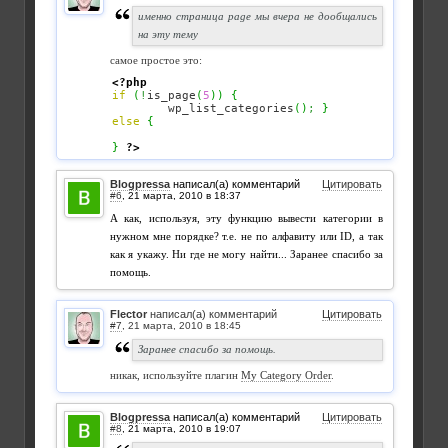
именно страница page мы вчера не дообщались
на эту тему
самое простое это:
<?php
if
(
!
is_page
(
5
)
)
{
	wp_list_categories
(
)
;
}
else
{
}
?>
Blogpressa
написал(а) комментарий
Цитировать
#6
,
А как, используя, эту функцию вывести категории в
нужном мне порядке? т.е. не по алфавиту или ID, а так
как я укажу. Ни где не могу найти... Заранее спасибо за
помощь.
Flector
написал(а) комментарий
Цитировать
#7
,
Заранее спасибо за помощь.
никак, используйте плагин
My Category Order
.
Blogpressa
написал(а) комментарий
Цитировать
#8
,