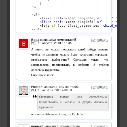
}
?>
<ul>

    <li><a href="
<?php
 bloginfo
(
'url'
)
;
 ? rel
=
"n
    <li><a href="
<?php
 bloginfo
(
'url'
)
;
 ? rel
=
"n
<?php
if
(
count
(
get_categories
(
'child_of='
.
$
</ul>
Вова
написал(а) комментарий
Цитировать
#13
,
А никто не может подсказать какой-нибудь плагин,
чтобы из админки можно было категории скрывать-
отображать выборочно? Ситуация такая, что
еженедельно прописывать в шаблоне id рубрик
довольно трудоемко.
Спасибо за пост!
Flector
написал(а) комментарий
Цитировать
#14
,
Ситуация такая, что еженедельно
прописывать в шаблоне id рубрик довольно
трудоемко.
плагином
Advanced Category Excluder
.
upgreyt
написал(а) комментарий
Цитировать