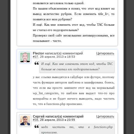
появляется заголовок только одной.
По вашим объяснениям я понял, что этот код влияет на
вывод количество рубрик. Если изменить title_li=, то
появятся все мои рубрики?
И ещё. Как мне изменить этот код, чтобы ТАС больше
не считал его подозрительным?
Проверял свой сайт несколькими антивирусниками, все
показывают - чисто.
Flector
написал(а) комментарий
Цитировать
#37
,
И ещё. Как мне изменить этот код, чтобы ТАС
больше не считал его подозрительным?
у вас ссылки выводятся в сайдбаре или футере, поэтому
часть функции автором шаблона и зашифрована. боюсь,
что если вы просто замените этот код на нормальный
wp_list_categories, то шаблон вам выдаст что-то про
копирайты и не будет ничего выводить, надо чистить
то, что в functions.php прописано.
Сергей
написал(а) комментарий
Цитировать
#38
,
надо чистить то, что в functions.php
прописано.