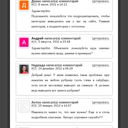
Денис
написал(а) комментарий
Цитировать
#23
,
Здравствуйте.
Подскажите пожалуйста что подредактировать, чтобы
категории выводились как у вас на сайте, Главная
категория, а подкатегории с отступом.
Андрей
написал(а) комментарий
Цитировать
#24
,
Здравствуйте. Объясните пожалуйста куда именно
нужно вписывать коды, данные в примерах?
Надежда
написал(а) комментарий
Цитировать
#25
,
Добрый день! У меня появилась такая проблема: при
нажатии на любую рубрику (хоть слева в сайдбаре,
хоть после заголовка) выводит на главную. А должно
ведь выводить все записи рубрики!
Антон
написал(а) комментарий
Цитировать
#26
,
Наконец-то нашел то, что мне нужно! Еще и в столь
подробном описании. Автору огромное спасибо!!!