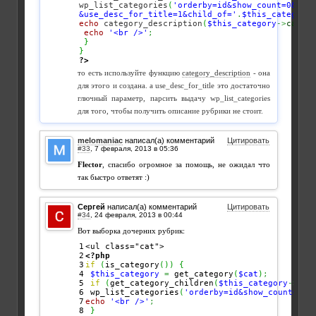
wp_list_categories
(
'orderby=id&show_count=0&dept
&use_desc_for_title=1&child_of='
.
$this_category
-
echo
 category_description
(
$this_category
->
cat_ID
echo
'<br />'
;
}
}
?>
то есть используйте функцию
category_description
- она
для этого и создана. а use_desc_for_title это достаточно
глючный параметр, парсить выдачу wp_list_categories
для того, чтобы получить описание рубрики не стоит.
melomaniac
написал(а) комментарий
Цитировать
#33
,
Flector
, спасибо огромное за помощь, не ожидал что
так быстро ответят :)
Сергей
написал(а) комментарий
Цитировать
#34
,
Вот выборка дочерних рубрик:
1

2

<?php
3

if
(
is_category
(
)
)
{
4

$this_category
=
 get_category
(
$cat
)
;
5

if
(
get_category_children
(
$this_category
->
cat
6

 wp_list_categories
(
'orderby=id&show_count=0&t
7

echo
'<br />'
;
8

}