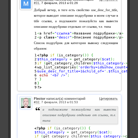
#31
,
Добрый вечер, в теге есть свойство use_desc_for_title,
которое выводит описание подрубрики в моем случае в
title ссылки, а подскажите пожалуйста как вывести
описание подрубрики отдельно от ссылки, т.е. типа
1

<
a href
=
"ссылка"
>
Название подрубрики
</
a
>
<
p 
class
=
"descr"
>
Описание подрубрики
</
p
>
Список подрубрик для категории вывожу следующим
образом:
1

<?php
if
(
is_category
(
)
)
{
2

$this_category
=
 get_category
(
$cat
)
;
3

if
(
get_category_children
(
$this_category
->
cat_
4

wp_list_categories
(
'orderby=id&show_count=0&dep
5

&use_desc_for_title=1&child_of='
.
$this_categor
6

echo
'<br />'
;
7

}
8

}
?>
Flector
написал(а) комментарий
Цитировать
#32
,
а подскажите пожалуйста как вывести
описание подрубрики отдельно от ссылки, т.е.
типа
<?php
if
(
is_category
(
)
)
{
$this_category
=
 get_category
(
$cat
)
;
if
(
get_category_children
(
$this_category
->
cat_ID