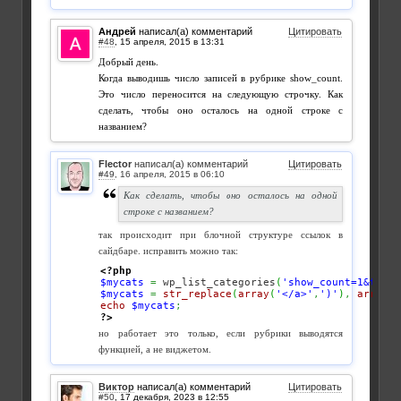
Андрей
написал(а) комментарий
Цитировать
#48
,
Добрый день.
Когда выводишь число записей в рубрике show_count.
Это число переносится на следующую строчку. Как
сделать, чтобы оно осталось на одной строке с
названием?
Flector
написал(а) комментарий
Цитировать
#49
,
Как сделать, чтобы оно осталось на одной
строке с названием?
так происходит при блочной структуре ссылок в
сайдбаре. исправить можно так:
<?php
$mycats
=
 wp_list_categories
(
'show_count=1&title
$mycats
=
str_replace
(
array
(
'</a>'
,
')'
)
,
array
(
'
echo
$mycats
;
?>
но работает это только, если рубрики выводятся
функцией, а не виджетом.
Виктор
написал(а) комментарий
Цитировать
#50
,