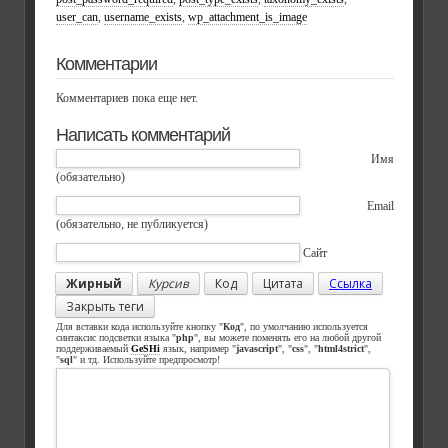
user_can
,
username_exists
,
wp_attachment_is_image
Комментарии
Комментариев пока еще нет.
Написать комментарий
Имя
(обязательно)
Email
(обязательно, не публикуется)
Сайт
Жирный
Курсив
Код
Цитата
Ссылка
Закрыть теги
Для вставки кода используйте кнопку "
Код
", по умолчанию используется
синтаксис подсветки языка "
php
", вы можете поменять его на любой другой
поддерживаемый
GeSHi
язык, например "
javascript
", "
css
", "
html4strict
",
"
sql
" и тд. Используйте предпросмотр!