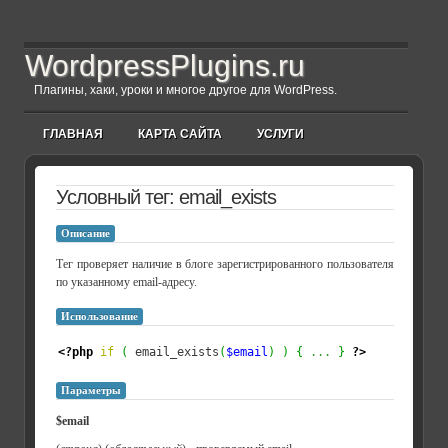
WordpressPlugins.ru
Плагины, хаки, уроки и многое другое для WordPress.
ГЛАВНАЯ
КАРТА САЙТА
УСЛУГИ
Условный тег: email_exists
Описание
Тег проверяет наличие в блоге зарегистрированного пользователя
по указанному email-адресу.
Использование
<?php
if
(
 email_exists
(
$email
)
)
{
...
}
?>
Параметры
$email