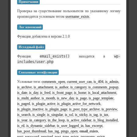
Примечания
Проверка на существование пользователя по указанному логину
производится условным тегом
username_exists
.
Лог изменений
Функция добавлена в версии 2.1.0
Исходный файл
Функция
email_exists()
находится в
wp-
includes/user.php
Связанные теги|функции
Условные теги:
comments_open
,
current_user_can
,
is_404
,
is_admin
,
is_archive
,
is_attachment
,
is_author
,
is_category
,
is_comments_popup
,
is_date
,
is_day
,
is_feed
,
is_front_page
,
is_home
,
is_local_attachment
,
is_multi_author
,
is_month
,
is_new_day
,
is_page
,
is_page_template
,
is_paged
,
is_plugin_active
,
is_plugin_active_for_network
,
is_plugin_inactive
,
is_plugin_page
,
is_post_type_archive
,
is_preview
,
is_search
,
is_single
,
is_singular
,
is_ssl
,
is_sticky
,
is_tag
,
is_tax
,
is_year
,
in_category
,
in_the_loop
,
is_active_sidebar
,
is_blog_installed
,
is_rtl
,
is_dynamic_sidebar
,
is_user_logged_in
,
has_excerpt
,
has_post_thumbnail
,
has_tag
,
pings_open
,
email_exists
,
post_password_required
,
post_type_exists
,
taxonomy_exists
,