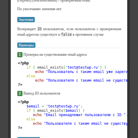
(
строка
) (
обязательный
) - проверяемый email.
По умолчанию значения нет.
Значения
Возвращает
ID
пользователя, если пользователь с проверяемым
email-адресом существует и
false
в противном случае.
Примеры
1
Проверка на существование email-адреса
<?php
if
(
 email_exists
(
'test@testwp.ru'
)
)
echo
"Пользователь с таким email уже зарегистри
else
echo
"Пользователя с таким email не существует"
?>
2
Вывод ID пользователя
<?php
$email
=
'test@testwp.ru'
;
if
(
 email_exists
(
$email
)
)
echo
"Email принадлежит пользователю с ID "
.
emai
else
echo
"Пользователя с таким email не существует"
;
?>