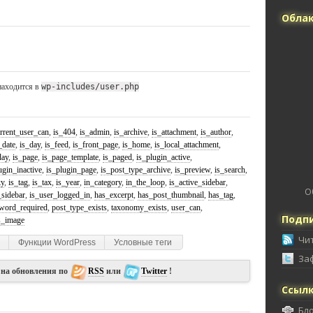
Облак
аходится в
wp-includes/user.php
rrent_user_can
,
is_404
,
is_admin
,
is_archive
,
is_attachment
,
is_author
,
_date
,
is_day
,
is_feed
,
is_front_page
,
is_home
,
is_local_attachment
,
day
,
is_page
,
is_page_template
,
is_paged
,
is_plugin_active
,
ugin_inactive
,
is_plugin_page
,
is_post_type_archive
,
is_preview
,
is_search
,
ky
,
is_tag
,
is_tax
,
is_year
,
in_category
,
in_the_loop
,
is_active_sidebar
,
О
sidebar
,
is_user_logged_in
,
has_excerpt
,
has_post_thumbnail
,
has_tag
,
word_required
,
post_type_exists
,
taxonomy_exists
,
user_can
,
Подпи
s_image
Чи
Функции WordPress
Условные теги
За
 на обновления по
RSS
или
Twitter
!
Ссыл
Бл