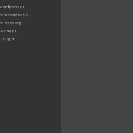
Wordpress.ru
dpressInside.ru
dPress.org
-Kama.ru
slugi.ru