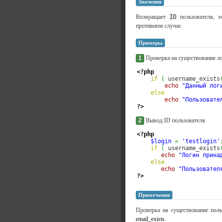
Значения
Возвращает
ID
пользователя, 
противном случае.
Примеры
1
Проверка на существование л
<?php
if
(
 username_exists
echo
"Данный лог
else
echo
"Пользовате
?>
2
Вывод ID пользователя
<?php
$login
=
'testlogin'
if
(
 username_exists
echo
"Логин прина
else
echo
"Пользовател
?>
Примечания
Проверка на существование поль
email_exists
.