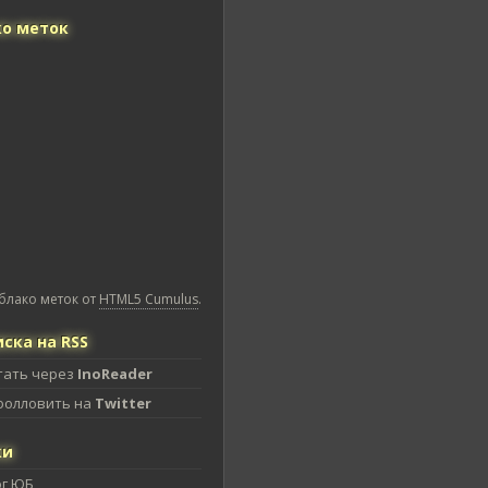
о меток
блако меток от
HTML5 Cumulus
.
ска на RSS
тать через
InoReader
фолловить на
Twitter
ки
ог ЮБ