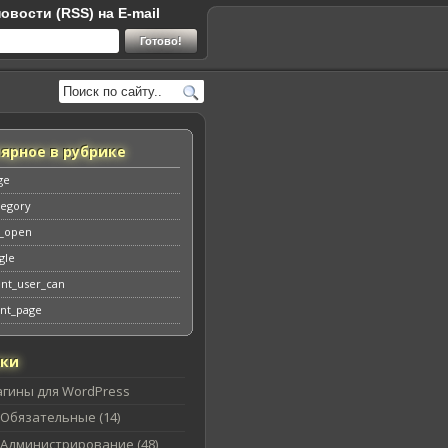
овости (RSS) на E-mail
ярное в рубрике
ge
tegory
s_open
ngle
ent_user_can
ont_page
ики
агины для WordPress
Обязательные (14)
Администрирование (48)