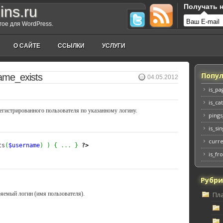
Получать н
ins.ru
угое для WordPress.
О САЙТЕ
ССЫЛКИ
УСЛУГИ
Попул
ame_exists
04.05.2012
is_pa
is_ca
регистрированного пользователя по указанному логину.
ping
is_si
curr
ts
(
$username
)
)
{
...
}
?>
is_fr
Рубр
ряемый логин (имя пользователя).
Пл