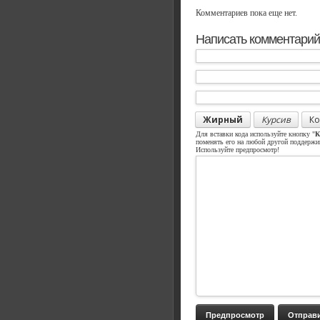
Комментариев пока еще нет.
Написать комментарий
Жирный
Курсив
Ко
Для вставки кода используйте кнопку "
К
поменять его на любой другой поддерж
Используйте предпросмотр!