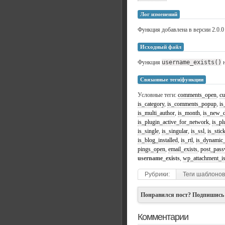
Лог изменений
Функция добавлена в версии 2.0.0
Исходный файл
Функция
username_exists()
н
Связанные теги|функции
Условные теги:
comments_open
,
cu
is_category
,
is_comments_popup
,
is
is_multi_author
,
is_month
,
is_new_
is_plugin_active_for_network
,
is_pl
is_single
,
is_singular
,
is_ssl
,
is_stic
is_blog_installed
,
is_rtl
,
is_dynamic_
pings_open
,
email_exists
,
post_pass
username_exists
,
wp_attachment_i
Рубрики:
Теги шаблонов
Понравился пост? Подпишись
Комментарии