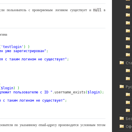
если пользователь с проверяемым логином существует и
null
в
огина
(
'testlogin'
)
)
ин уже зарегистрирован"
;
ля с таким логином не существует"
;
Ст
;
Ру
(
$login
)
)
длежит пользователю с ID "
.
username_exists
(
$login
)
;
я с таким логином не существует"
;
Без
зователя по указанному email-адресу производится условным тегом
Офф