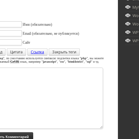
My
Wor
Wor
Имя
(обязательно)
WP
Email
(обязательно, не публикуется)
WPU
Сайт
д
Цитата
Ссылка
Закрыть теги
од
", по умолчанию используется синтаксис подсветки языка "
php
", вы можете
иваемый
GeSHi
язык, например "
javascript
", "
css
", "
html4strict
", "
sql
" и тд.