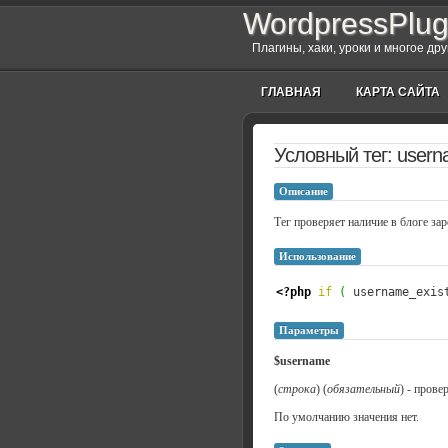
WordpressPlug
Плагины, хаки, уроки и многое др
ГЛАВНАЯ
КАРТА САЙТА
Условный тег: usern
Описание
Тег проверяет наличие в блоге за
Использование
<?php
if
(
 username_exis
Параметры
$username
(
строка
) (
обязательный
) - прове
По умолчанию значения нет.