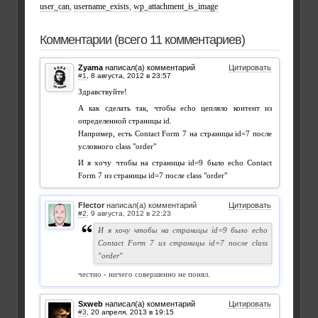
user_can
,
username_exists
,
wp_attachment_is_image
Комментарии (всего 11 комментариев)
Zyama
написал(а) комментарий
Цитировать
#1
,
Здравствуйте!
А как сделать так, чтобы echo цепляло контент из
определенной страницы id.
Например, есть Contact Form 7 на страницы id=7 после
условного class "order"
И я хочу чтобы на страницы id=9 было echo Contact
Form 7 из страницы id=7 после сlass "order"
Flector
написал(а) комментарий
Цитировать
#2
,
И я хочу чтобы на страницы id=9 было echo
Contact Form 7 из страницы id=7 после сlass
"order"
честно - ничего совершенно не понял.
Sxweb
написал(а) комментарий
Цитировать
#3
,