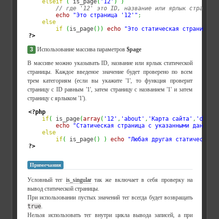
elseif
(
 is_page
(
'12'
)
)
// где '12' это ID, название или ярлык страницы
echo
"Это страница '12'"
;
else
if
(
is_page
(
)
)
echo
"Это статическая страница"
;
?>
3
Использование массива параметров
$page
В массиве можно указывать ID, название или ярлык статической
страницы. Каждое введеное значение будет проверено по всем
трем категориям (если вы укажите '1', то функция проверит
страницу с ID равным '1', затем страницу с названием '1' и затем
страницу с ярлыком '1').
<?php
if
(
 is_page
(
array
(
'12'
,
'about'
,
'Карта сайта'
,
'da-da
echo
"Статическая страница с указанными данными
else
if
(
 is_page
(
)
)
echo
"Любая другая статическая 
?>
Примечания
Условный тег
is_singular
так же включает в себя проверку на
вывод статической страницы.
При использовании пустых значений тег всегда будет возвращать
true
.
Нельзя использовать тег внутри цикла вывода записей, а при