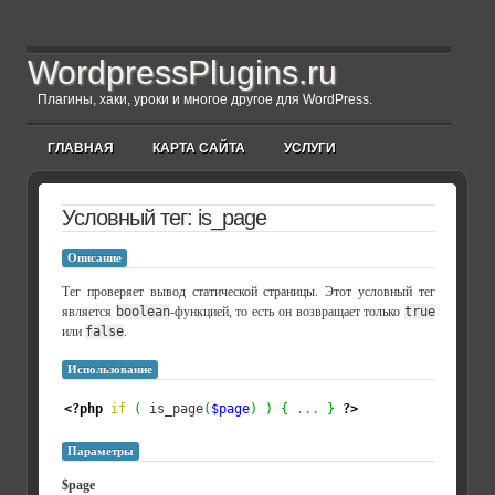
WordpressPlugins.ru
Плагины, хаки, уроки и многое другое для WordPress.
ГЛАВНАЯ
КАРТА САЙТА
УСЛУГИ
Условный тег: is_page
Описание
Тег проверяет вывод статической страницы. Этот условный тег
является
boolean
-функцией, то есть он возвращает только
true
или
false
.
Использование
<?php
if
(
 is_page
(
$page
)
)
{
...
}
?>
Параметры
$page