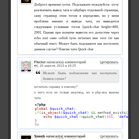
Доброго времени суток. Подскажите пожалуйста- хочу
реализовать вывод чата в сайдбаре отдельной страницы,
саму страницу этим тегом я определяю, но у меня
проблема именно в выводе чата, он выводится
следующим условным тэгом [quick-chat height=400,
200]. Однако при попытке вывести его допустим через
echo пхп само собой тупо печатает мне этот тэг как
обычный текст. Может быть подскажете как поступить
данном случае? Плагин чата Quick chat
Flector
написал(а) комментарий
Цитировать
#4
,
Может быть подскажете как поступить
данном случае?
почитать справку к плагину?
у него есть не только шорткод, но и php-код вызова
чата:
<?php
global
$quick_chat
;
if
(
is_object
(
$quick_chat
)
&&
 method_exists
(
$quic
echo
$quick_chat
->
quick_chat
(
400
,
'default'
,
}

?>
Sxweb
написал(а) комментарий
Цитировать