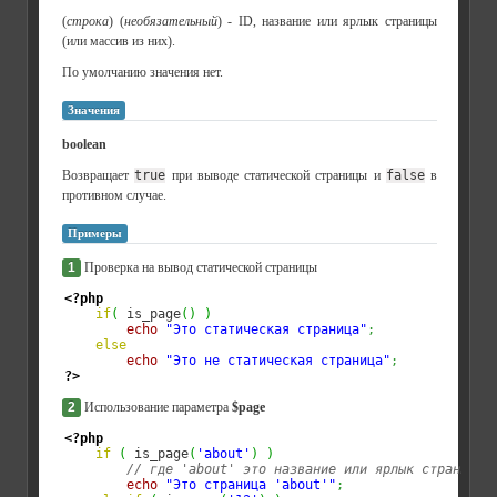
(
строка
) (
необязательный
) - ID, название или ярлык страницы
(или массив из них).
По умолчанию значения нет.
Значения
boolean
Возвращает
true
при выводе статической страницы и
false
в
противном случае.
Примеры
1
Проверка на вывод статической страницы
<?php
if
(
 is_page
(
)
)
echo
"Это статическая страница"
;
else
echo
"Это не статическая страница"
;
?>
2
Использование параметра
$page
<?php
if
(
 is_page
(
'about'
)
)
// где 'about' это название или ярлык ст
echo
"Это страница 'about'"
;