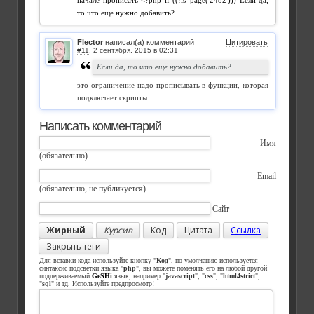
начале прописать <?php if ((!is_page('2482'))) Если да,
то что ещё нужно добавить?
Flector
написал(а) комментарий
Цитировать
#11
,
Если да, то что ещё нужно добавить?
это ограничение надо прописывать в функции, которая
подключает скрипты.
Написать комментарий
Имя
(обязательно)
Email
(обязательно, не публикуется)
Сайт
Жирный
Курсив
Код
Цитата
Ссылка
Закрыть теги
Для вставки кода используйте кнопку "
Код
", по умолчанию используется
синтаксис подсветки языка "
php
", вы можете поменять его на любой другой
поддерживаемый
GeSHi
язык, например "
javascript
", "
css
", "
html4strict
",
"
sql
" и тд. Используйте предпросмотр!