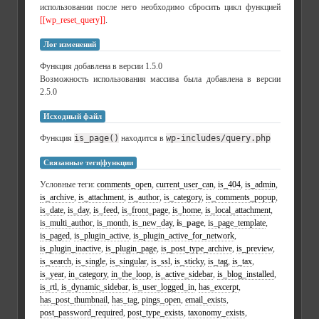
использовании после него необходимо сбросить цикл функцией
[[wp_reset_query]]
.
Лог изменений
Функция добавлена в версии 1.5.0
Возможность использования массива была добавлена в версии
2.5.0
Исходный файл
Функция
is_page()
находится в
wp-includes/query.php
Связанные теги|функции
Условные теги:
comments_open
,
current_user_can
,
is_404
,
is_admin
,
is_archive
,
is_attachment
,
is_author
,
is_category
,
is_comments_popup
,
is_date
,
is_day
,
is_feed
,
is_front_page
,
is_home
,
is_local_attachment
,
is_multi_author
,
is_month
,
is_new_day
,
is_page
,
is_page_template
,
is_paged
,
is_plugin_active
,
is_plugin_active_for_network
,
is_plugin_inactive
,
is_plugin_page
,
is_post_type_archive
,
is_preview
,
is_search
,
is_single
,
is_singular
,
is_ssl
,
is_sticky
,
is_tag
,
is_tax
,
is_year
,
in_category
,
in_the_loop
,
is_active_sidebar
,
is_blog_installed
,
is_rtl
,
is_dynamic_sidebar
,
is_user_logged_in
,
has_excerpt
,
has_post_thumbnail
,
has_tag
,
pings_open
,
email_exists
,
post_password_required
,
post_type_exists
,
taxonomy_exists
,