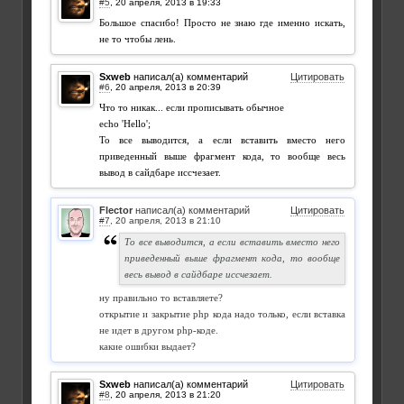
#5
,
Большое спасибо! Просто не знаю где именно искать,
не то чтобы лень.
Sxweb
написал(а) комментарий
Цитировать
#6
,
Что то никак... если прописывать обычное
echo 'Hello';
То все выводится, а если вставить вместо него
приведенный выше фрагмент кода, то вообще весь
вывод в сайдбаре иссчезает.
Flector
написал(а) комментарий
Цитировать
#7
,
То все выводится, а если вставить вместо него
приведенный выше фрагмент кода, то вообще
весь вывод в сайдбаре иссчезает.
ну правильно то вставляете?
открытие и закрытие php кода надо только, если вставка
не идет в другом php-коде.
какие ошибки выдает?
Sxweb
написал(а) комментарий
Цитировать
#8
,