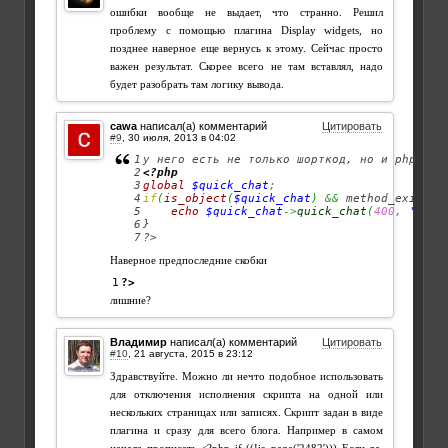
ошибки вообще не выдает, что странно. Решил
проблему с помощью плагина Display widgets, но
позднее наверное еще вернусь к этому. Сейчас просто
важен результат. Скорее всего не там вставлял, надо
будет разобрать там логику вывода.
cawa
написал(а) комментарий
Цитировать
#9
,
1

2

<?php
3

global
$quick_chat
;
4

if
(
is_object
(
$quick_chat
)
&&
 method_exists
(
5

echo
$quick_chat
->
quick_chat
(
400
,
'defa
6

}

?>
Наверное предпоследние скобки
?>
лишние?
Владимир
написал(а) комментарий
Цитировать
#10
,
Здравствуйте. Можно ли нечто подобное использовать
для отключения исполнения скрипта на одной или
нескольких страницах или записях. Скрипт задан в виде
плагина и сразу для всего блога. Например в самом