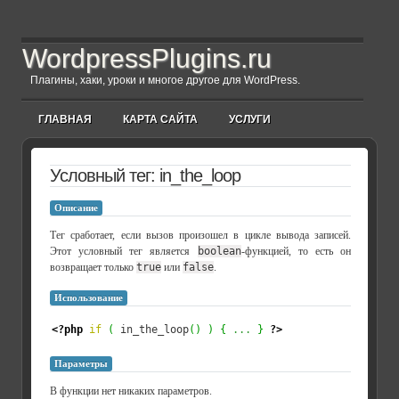
WordpressPlugins.ru
Плагины, хаки, уроки и многое другое для WordPress.
ГЛАВНАЯ
КАРТА САЙТА
УСЛУГИ
Условный тег: in_the_loop
Описание
Тег сработает, если вызов произошел в цикле вывода записей.
Этот условный тег является
boolean
-функцией, то есть он
возвращает только
true
или
false
.
Использование
<?php
if
(
 in_the_loop
(
)
)
{
...
}
?>
Параметры
В функции нет никаких параметров.