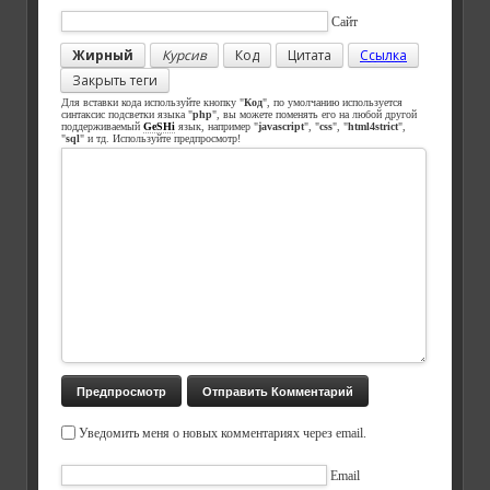
Сайт
Жирный
Курсив
Код
Цитата
Ссылка
Закрыть теги
Для вставки кода используйте кнопку "
Код
", по умолчанию используется
синтаксис подсветки языка "
php
", вы можете поменять его на любой другой
поддерживаемый
GeSHi
язык, например "
javascript
", "
css
", "
html4strict
",
"
sql
" и тд. Используйте предпросмотр!
Уведомить меня о новых комментариях через email.
Email