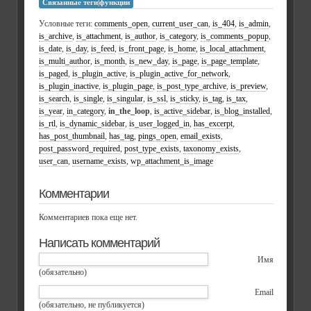
Связанные теги|функции
Условные теги:
comments_open
,
current_user_can
,
is_404
,
is_admin
,
is_archive
,
is_attachment
,
is_author
,
is_category
,
is_comments_popup
,
is_date
,
is_day
,
is_feed
,
is_front_page
,
is_home
,
is_local_attachment
,
is_multi_author
,
is_month
,
is_new_day
,
is_page
,
is_page_template
,
is_paged
,
is_plugin_active
,
is_plugin_active_for_network
,
is_plugin_inactive
,
is_plugin_page
,
is_post_type_archive
,
is_preview
,
is_search
,
is_single
,
is_singular
,
is_ssl
,
is_sticky
,
is_tag
,
is_tax
,
is_year
,
in_category
,
in_the_loop
,
is_active_sidebar
,
is_blog_installed
,
is_rtl
,
is_dynamic_sidebar
,
is_user_logged_in
,
has_excerpt
,
has_post_thumbnail
,
has_tag
,
pings_open
,
email_exists
,
post_password_required
,
post_type_exists
,
taxonomy_exists
,
user_can
,
username_exists
,
wp_attachment_is_image
Комментарии
Комментариев пока еще нет.
Написать комментарий
Имя
(обязательно)
Email
(обязательно, не публикуется)