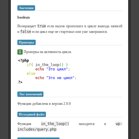
Значения
boolean
Возвращает
true
если вызов произошел в цикле вывода записей
и
false
если цикл еще не стартовал или уже завершился.
Примеры
1
Проверка на активность цикла
<?php
if
(
 in_the_loop
(
)
)
echo
"Это цикл"
;
else
echo
"Это не цикл"
;
?>
Лог изменений
Функция добавлена в версии 2.0.0
Исходный файл
Функция
in_the_loop()
находится в
wp-
includes/query.php