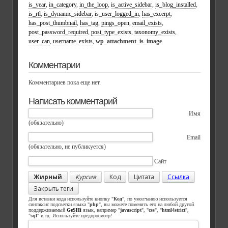
is_year
,
in_category
,
in_the_loop
,
is_active_sidebar
,
is_blog_installed
,
is_rtl
,
is_dynamic_sidebar
,
is_user_logged_in
,
has_excerpt
,
has_post_thumbnail
,
has_tag
,
pings_open
,
email_exists
,
post_password_required
,
post_type_exists
,
taxonomy_exists
,
user_can
,
username_exists
,
wp_attachment_is_image
Комментарии
Комментариев пока еще нет.
Написать комментарий
Имя
(обязательно)
Email
(обязательно, не публикуется)
Сайт
Жирный
Курсив
Код
Цитата
Ссылка
Закрыть теги
Для вставки кода используйте кнопку "
Код
", по умолчанию используется
синтаксис подсветки языка "
php
", вы можете поменять его на любой другой
поддерживаемый
GeSHi
язык, например "
javascript
", "
css
", "
html4strict
",
"
sql
" и тд. Используйте предпросмотр!