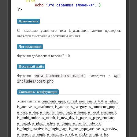
else
echo
"Это страница вложения"
;
}
?>
Примечания
C помощью условного тега
is_attachment
можно проверить
является ли страница вложением или нет.
Лог изменений
Функция добавлена в версии 2.1.0
Исходный файл
Функция
wp_attachment_is_image()
находится в
wp-
includes/post.php
Связанные теги|функции
Условные теги:
comments_open
,
current_user_can
,
is_404
,
is_admin
,
is_archive
,
is_attachment
,
is_author
,
is_category
,
is_comments_popup
,
is_date
,
is_day
,
is_feed
,
is_front_page
,
is_home
,
is_local_attachment
,
is_multi_author
,
is_month
,
is_new_day
,
is_page
,
is_page_template
,
is_paged
,
is_plugin_active
,
is_plugin_active_for_network
,
is_plugin_inactive
,
is_plugin_page
,
is_post_type_archive
,
is_preview
,
is_search
,
is_single
,
is_singular
,
is_ssl
,
is_sticky
,
is_tag
,
is_tax
,