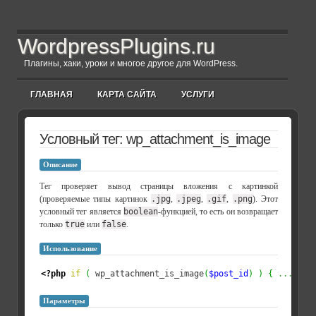
WordpressPlugins.ru
Плагины, хаки, уроки и многое другое для WordPress.
ГЛАВНАЯ
КАРТА САЙТА
УСЛУГИ
Условный тег: wp_attachment_is_image
Описание
Тег проверяет вывод страницы вложения с картинкой
(проверяемые типы картинок
.jpg
,
.jpeg
,
.gif
,
.png
). Этот
условный тег является
boolean
-функцией, то есть он возвращает
только
true
или
false
.
Использование
<?php
if
(
 wp_attachment_is_image
(
$post_id
)
)
{
...
}
?
Параметры