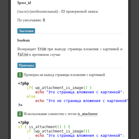
$post_id
(
число
) (
необязательный
) - ID проверяемой записи.
По умолчанию:
0
Значения
boolean
Возвращает
true
при выводе страницы вложения с картинкой и
false
в противном случае.
Примеры
1
Проверка на вывод страницы вложения с картинкой
<?php
if
(
 wp_attachment_is_image
(
)
)
echo
"Это страница вложения с картинкой"
;
else
echo
"Это не страница вложения с картинкой"
;
?>
2
Использование совместно с тегом
is_attachment
<?php
if
(
 is_attachment
(
)
)
{
if
(
wp_attachment_is_image
(
)
)
echo
"Это страница вложения с картинкой"
;