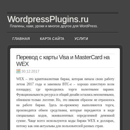
WordpressPlugins.ru
Плагины, хаки, уроки и многое другое для WordPress.
ГЛАВНАЯ
КАРТА САЙТА
УСЛУГИ
Перевод с карты Visa и MasterCard на
WEX
30.12.2017
WEX – это криптовалютная биржа, которая начала свою работу
летом 2017 года и заменила BTC-e – хорошо известную всем
площадку, где проводились торги валютными парами.
Функциональность ресурса и общий дизайн остались неизменными,
обновили только логотип. Но, это никоим образом не отразилось
на работе биржи. Здесь по-прежнему выполняются торги,
производится обмен средствами, которые передаются в виде
специальных кодов, эквивалентных определенной денежной
сумме. Чаще всего используются коды биржи WEX в долларах,
потому как они актуальны для пользователей разных стран.