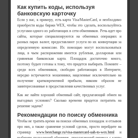
Как купить коды, используя
банковскую карточку
Если у вас, к примеру, есть карта Visa/MasterCard, и необходимо
приобрести коды биржи WEX, чтобы это сделать, воспользуйтесь
услугами одного из работающих в сети обменников. Речь идет про
сайты, которые специализируются на обменных операциях и
разных парах валют, предоставляют услуги по их конвертации за
определенную комиссию. Их помощью могут воспользоваться
лица, в чьем распоряжении имеется рублевая, долларовая или
гривневая банковская карта. Площадок достаточно много,
поэтому будьте готовы к тому, что придется выбирать. Помните –
среди всех обменников, свободно работающих в Интернете,
нередко встречаются мошенники, нацеленные исключительно на
получение кратковременной прибыли, никоим образом не
заинтересованные в предоставлении качественных услуг.
Как же найти хороший обменный сайт, предлагающий обмен на
выгодных условиях? Сколько времени придется потратить на
решение задачи?
Рекомендации по поиску обменника
Чтобы не тратить время на поиски обменных площадок и отзывов
про них, а также сравнение условий сделок, просто перейдите на
страницу
www.bestchange.ru/visa-mastercard-uah-to-wex.html
и
выберите подходящий обменник, предлагающий перевод с карты