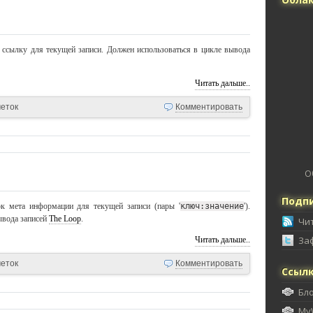
 ссылку для текущей записи. Должен использоваться в цикле вывода
Читать дальше..
меток
Комментировать
О
Подпи
к мета информации для текущей записи (пары '
ключ:значение
').
ывода записей
The Loop
.
Чи
За
Читать дальше..
меток
Комментировать
Ссыл
Бл
My