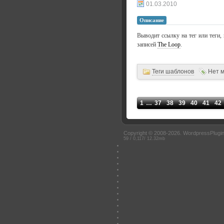
01.03.2010
Описание
Выводит ссылку на тег или теги,
записей
The Loop
.
Теги шаблонов
Нет 
1
…
37
38
39
40
41
42
Copyright © 2008-2026.
WordpressPlugin
59 / 0,117/ 12.32mb