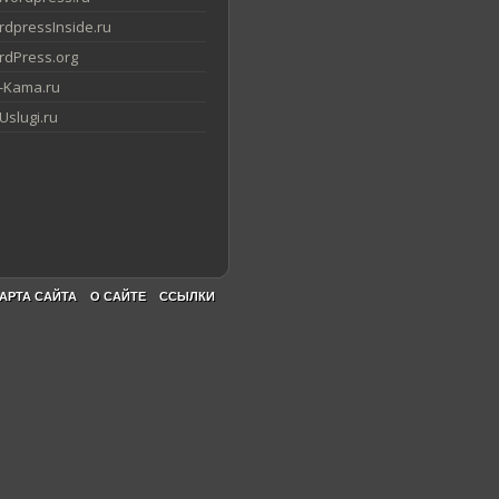
dpressInside.ru
dPress.org
-Kama.ru
slugi.ru
АРТА САЙТА
О САЙТЕ
ССЫЛКИ