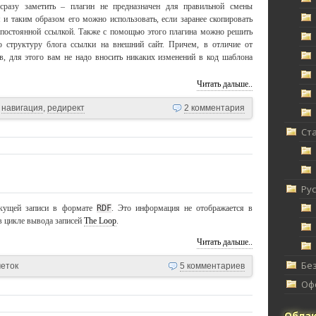
сразу заметить – плагин не предназначен для правильной смены
я и таким образом его можно использовать, если заранее скопировать
 постоянной ссылкой. Также с помощью этого плагина можно решить
ю структуру блога ссылки на внешний сайт. Причем, в отличие от
, для этого вам не надо вносить никаких изменений в код шаблона
Читать дальше..
навигация
,
редирект
2 комментария
Ст
Ру
екущей записи в формате
RDF
. Это информация не отображается в
в цикле вывода записей
The Loop
.
Читать дальше..
Без
меток
5 комментариев
Офф
Облак