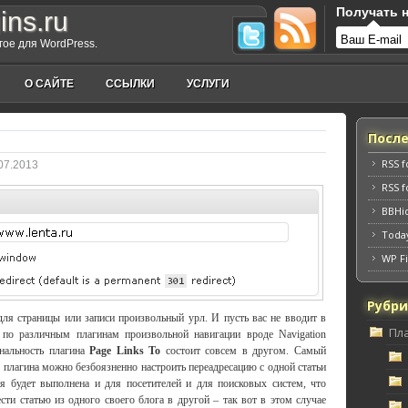
Получать н
ins.ru
угое для WordPress.
О САЙТЕ
ССЫЛКИ
УСЛУГИ
Посл
RSS 
07.2013
RSS 
BBHi
Toda
WP Fi
Рубр
для страницы или записи произвольный урл. И пусть вас не вводит в
Пл
 по различным плагинам произвольной навигации вроде Navigation
нальность плагина
Page Links To
состоит совсем в другом. Самый
 плагина можно безбоязненно настроить переадресацию с одной статьи
я будет выполнена и для посетителей и для поисковых систем, что
ти статью из одного своего блога в другой – так вот в этом случае