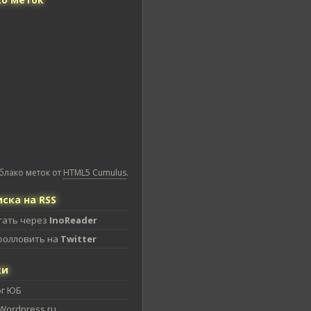
блако меток от
HTML5 Cumulus
.
ска на RSS
тать через
InoReader
фолловить на
Twitter
ки
ог ЮБ
Wordpress.ru