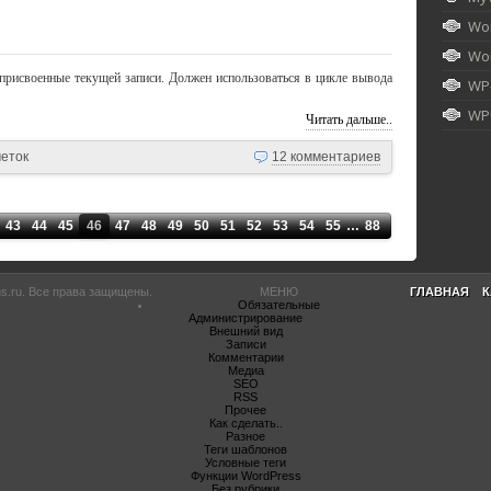
Wor
Wor
 присвоенные текущей записи. Должен использоваться в цикле вывода
WP
WPU
Читать дальше..
меток
12 комментариев
43
44
45
46
47
48
49
50
51
52
53
54
55
…
88
s.ru
. Все права защищены.
МЕНЮ
ГЛАВНАЯ
К
Обязательные
Администрирование
Внешний вид
Записи
Комментарии
Медиа
SEO
RSS
Прочее
Как сделать..
Разное
Теги шаблонов
Условные теги
Функции WordPress
Без рубрики