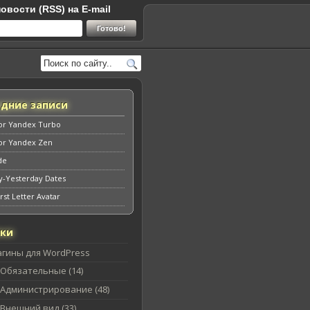
овости (RSS) на E-mail
едние записи
for Yandex Turbo
for Yandex Zen
de
y-Yesterday Dates
rst Letter Avatar
ики
агины для WordPress
Обязательные (14)
Администрирование (48)
Внешний вид (33)