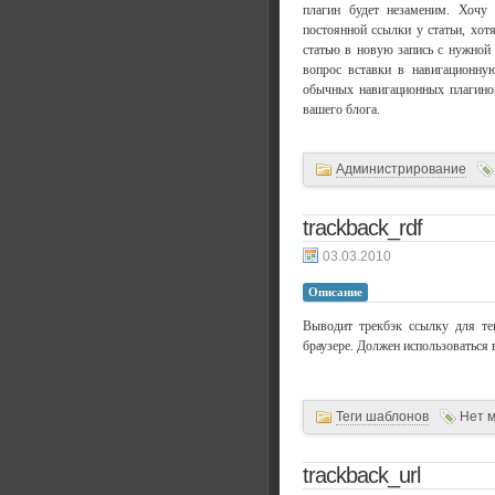
плагин будет незаменим. Хочу 
постоянной ссылки у статьи, хот
статью в новую запись с нужной
вопрос вставки в навигационну
обычных навигационных плагинов
вашего блога.
Администрирование
trackback_rdf
03.03.2010
Описание
Выводит трекбэк ссылку для т
браузере. Должен использоваться 
Теги шаблонов
Нет 
trackback_url