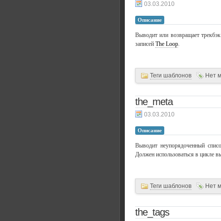
03.03.2010
Описание
Выводит или возвращает трекбэк
записей
The Loop
.
Теги шаблонов
Нет 
the_meta
03.03.2010
Описание
Выводит неупорядоченный списо
Должен использоваться в цикле в
Теги шаблонов
Нет 
the_tags