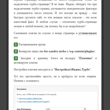
подключать турбо-страницы? Я не знаю. Яндекс обещает, что при
подключении турбо-страниц улучшаются поведенческие факторы
и уменьшается число отказов. И это похоже на правду – чем
быстрее грузится сайт, то тем меньше число отказов – это всем
известный факт. В любом случае – отключить турбо-страницы
можно в любой момент, так почему бы и не попробовать?
Скачиваем плагин по ссылке в конце страницы и
устанавливаем
его:
1
Распаковываем архив.
2
Копируем папку
rss-for-yandex-turbo
в
/wp-content/plugins/
.
3
Заходим в админку блога на вкладку "
Плагины
" и
активируем плагин.
Настройки плагина находятся в "
Настройках\Яндекс.Турбо
".
Тут все чрезвычайно просто, но я пройдусь по всем опциям.
Начнем с основного: