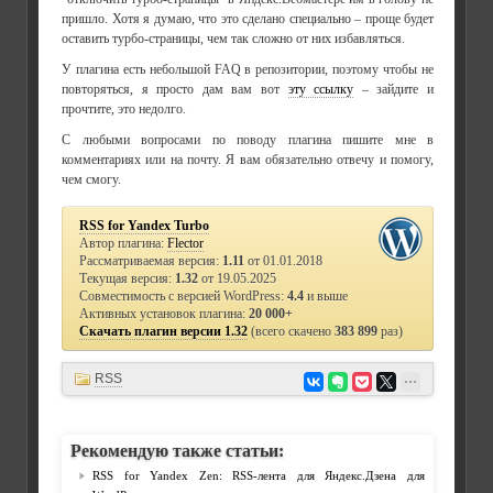
пришло. Хотя я думаю, что это сделано специально – проще будет
оставить турбо-страницы, чем так сложно от них избавляться.
У плагина есть небольшой FAQ в репозитории, поэтому чтобы не
повторяться, я просто дам вам вот
эту ссылку
– зайдите и
прочтите, это недолго.
C любыми вопросами по поводу плагина пишите мне в
комментариях или на почту. Я вам обязательно отвечу и помогу,
чем смогу.
RSS for Yandex Turbo
Автор плагина:
Flector
Рассматриваемая версия:
1.11
от 01.01.2018
Текущая версия:
1.32
от 19.05.2025
Совместимость с версией WordPress:
4.4
и выше
Активных установок плагина:
20 000+
Скачать плагин версии 1.32
(всего скачено
383 899
раз)
RSS
Рекомендую также статьи:
RSS for Yandex Zen: RSS-лента для Яндекс.Дзена для