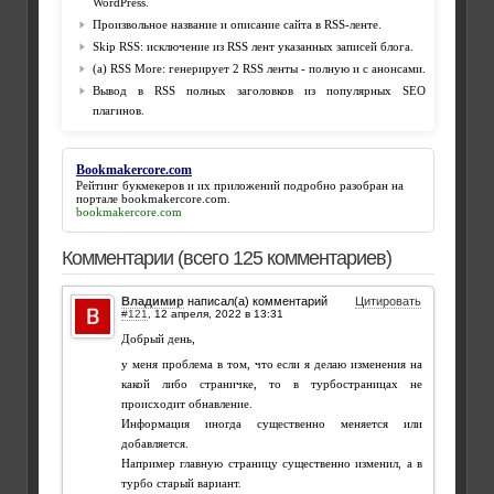
WordPress.
Произвольное название и описание сайта в RSS-ленте.
Skip RSS: исключение из RSS лент указанных записей блога.
(a) RSS More: генерирует 2 RSS ленты - полную и с анонсами.
Вывод в RSS полных заголовков из популярных SEO
плагинов.
Bookmakercore.com
Рейтинг букмекеров и их приложений подробно разобран на
портале
bookmakercore.com
.
bookmakercore.com
Комментарии (всего 125 комментариев)
Владимир
написал(а) комментарий
Цитировать
#121
,
Добрый день,
у меня проблема в том, что если я делаю изменения на
какой либо страничке, то в турбостраницах не
происходит обнавление.
Информация иногда существенно меняется или
добавляется.
Например главную страницу существенно изменил, а в
турбо старый вариант.