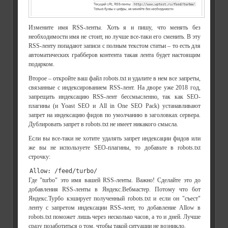
Измените имя RSS-ленты. Хоть я и пишу, что менять без
необходимости имя не стоит, но лучше все-таки его сменить. В эту
RSS-ленту попадают записи с полным текстом статьи – то есть для
автоматических грабберов контента такая лента будет настоящим
подарком.
Второе – откройте ваш файл robots.txt и удалите в нем все запреты,
связанные с индексированием RSS-лент. На дворе уже 2018 год,
запрещать индексацию RSS-лент бессмысленно, так как SEO-
плагины (и Yoast SEO и All in One SEO Pack) устанавливают
запрет на индексацию фидов по умолчанию в заголовках сервера.
Дублировать запрет в robots.txt не имеет никакого смысла.
Если вы все-таки не хотите удалять запрет индексации фидов или
же вы не используете SEO-плагины, то добавьте в robots.txt
строчку:
Allow: /feed/turbo/
Где "turbo" это имя вашей RSS-ленты. Важно! Сделайте это до
добавления RSS-ленты в Яндекс.Вебмастер. Потому что бот
Яндекс.Турбо кэширует полученный robots.txt и если он "съест"
ленту с запретом индексации RSS-лент, то добавление Allow в
robots.txt поможет лишь через несколько часов, а то и дней. Лучше
сразу позаботиться о том, чтобы такой ситуации не возникло.