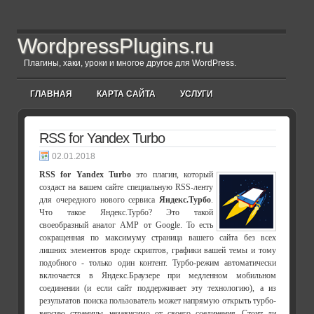
WordpressPlugins.ru
Плагины, хаки, уроки и многое другое для WordPress.
ГЛАВНАЯ
КАРТА САЙТА
УСЛУГИ
RSS for Yandex Turbo
02.01.2018
RSS for Yandex Turbo
это плагин, который
создаст на вашем сайте специальную RSS-ленту
для очередного нового сервиса
Яндекс.Турбо
.
Что такое Яндекс.Турбо? Это такой
своеобразный аналог AMP от Google. То есть
сокращенная по максимуму страница вашего сайта без всех
лишних элементов вроде скриптов, графики вашей темы и тому
подобного - только один контент. Турбо-режим автоматически
включается в Яндекс.Браузере при медленном мобильном
соединении (и если сайт поддерживает эту технологию), а из
результатов поиска пользователь может напрямую открыть турбо-
версию страницы, независимо от своего соединения. Стоит ли