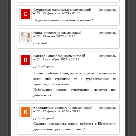
Cryptoman
написал(а) комментарий
Цитировать
#122
,
На данный момент этот плагин полезен?
Нина
написал(а) комментарий
Цитировать
#123
,
Спасибо!
Виктор
написал(а) комментарий
Цитировать
#124
,
Добрый день,
у меня проблема в том, что если я делаю изменения на
какой либо страничке, то в турбостраницах не
происходит обнавление.
Информация иногда существенно меняется или
добавляется.
Константин
написал(а) комментарий
Цитировать
#125
,
Добрый день!
Скажите, пожалуйста, плагин работает с Elementor и
другими конструкторами страниц?