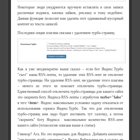
Некоторые люди умудряются вручную вставлять в свои записи
различные подписи, кнопки лайков, рекламу и тому подобное.
Данная функция позволит вам удалить этот одинаковый мусорный
контент из текста записей.
Последняя опция плагина связана с удалением турбо-страниц:
Как я уже неоднократно выше сказал – если бот Яндекс.Турбо
"съел" ваши RSS-ленты, то удаление этих RSS-лент не отключит
турбо-страницы. Ни удаление RSS-лент, ни удаление этого плагина
– ничего из этого не поможет отключить турбо-страницы.
Единственный способ отключить турбо-страницы для вашего сайта
это скормить боту Яндекса RSS-ленты с атрибутом
turbo="false"
в теге
<item>
. Яндекс максимально усложнил задачу отказаться от
использования сервиса Яндекс.Турбо. Так что для отключения
турбо-страниц вам надо будет поставить тут галочку, а потом
"скормить" боту Яндекса максимальное количество RSS-лент
вашего сайта (технология описана выше в статье).
Гиммор? Ага. Но это нормально для Яндекса. Добавить кнопочку
"отключить турбо-страницы" в Яндекс.Вебмастере им в голову не