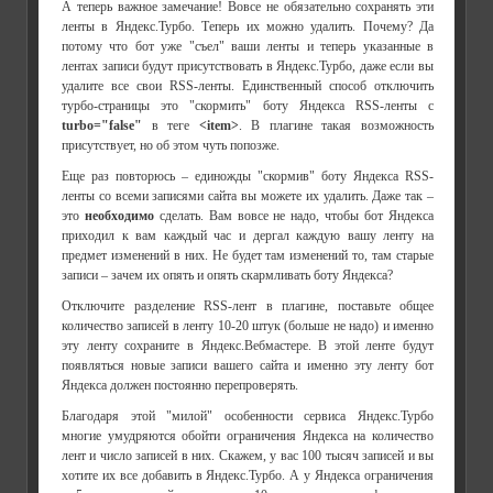
А теперь важное замечание! Вовсе не обязательно сохранять эти
ленты в Яндекс.Турбо. Теперь их можно удалить. Почему? Да
потому что бот уже "съел" ваши ленты и теперь указанные в
лентах записи будут присутствовать в Яндекс.Турбо, даже если вы
удалите все свои RSS-ленты. Единственный способ отключить
турбо-страницы это "скормить" боту Яндекса RSS-ленты с
turbo="false"
в теге
<item>
. В плагине такая возможность
присутствует, но об этом чуть попозже.
Еще раз повторюсь – единожды "скормив" боту Яндекса RSS-
ленты со всеми записями сайта вы можете их удалить. Даже так –
это
необходимо
сделать. Вам вовсе не надо, чтобы бот Яндекса
приходил к вам каждый час и дергал каждую вашу ленту на
предмет изменений в них. Не будет там изменений то, там старые
записи – зачем их опять и опять скармливать боту Яндекса?
Отключите разделение RSS-лент в плагине, поставьте общее
количество записей в ленту 10-20 штук (больше не надо) и именно
эту ленту сохраните в Яндекс.Вебмастере. В этой ленте будут
появляться новые записи вашего сайта и именно эту ленту бот
Яндекса должен постоянно перепроверять.
Благодаря этой "милой" особенности сервиса Яндекс.Турбо
многие умудряются обойти ограничения Яндекса на количество
лент и число записей в них. Скажем, у вас 100 тысяч записей и вы
хотите их все добавить в Яндекс.Турбо. А у Яндекса ограничения