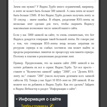
Зачем оно нужно? У Яндекс.Турбо много ограничений, например,
в ленте не может быть больше 500 записей. А сама лента не может
быть больше 15Мб. И бот Яндекс.Турбо должен получить ленту за
10 секунд – иначе ошибка. В общем, разделение RSS-ленты на
несколько лент сделано для того, чтобы скормить Яндексу
максимально возможное число записей вашего сайта.
Если у вас 5000 записей на сайте, то очень сомнительно, что бот
Яндекса дождется генерации такой большой ленты. Не говоря уже
о том, что генерация RSS-ленты вещь весьма затратная по
ресурсам сервера и на слабых хостингах она может выйти за
пределы разрешенных лимитов по процессору или памяти сервера.
Поэтому в плагине и реализовано разделение лент.
Пример. Предположим, что на вашем сайте 2000 записей и вы
хотите добавить их все в сервис Яндекс.Турбо. Тут все просто –
ставите в "Количество записей" цифру "2000", а в "Делить RSS-
ленту по:" ставите "200" (число получаем делением всех записей
сайта на 10). Теперь у вас будет 10 RSS-лент по 200 записей. И вы
можете все их добавить в Яндекс.Турбо. Как это сделать? Зайдите
в Яндекс.Вебмастер в раздел "Информация о сайте":