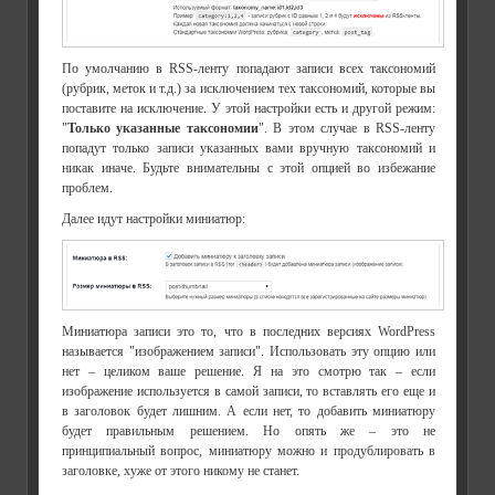
По умолчанию в RSS-ленту попадают записи всех таксономий
(рубрик, меток и т.д.) за исключением тех таксономий, которые вы
поставите на исключение. У этой настройки есть и другой режим:
"
Только указанные таксономии
". В этом случае в RSS-ленту
попадут только записи указанных вами вручную таксономий и
никак иначе. Будьте внимательны с этой опцией во избежание
проблем.
Далее идут настройки миниатюр:
Миниатюра записи это то, что в последних версиях WordPress
называется "изображением записи". Использовать эту опцию или
нет – целиком ваше решение. Я на это смотрю так – если
изображение используется в самой записи, то вставлять его еще и
в заголовок будет лишним. А если нет, то добавить миниатюру
будет правильным решением. Но опять же – это не
принципиальный вопрос, миниатюру можно и продублировать в
заголовке, хуже от этого никому не станет.