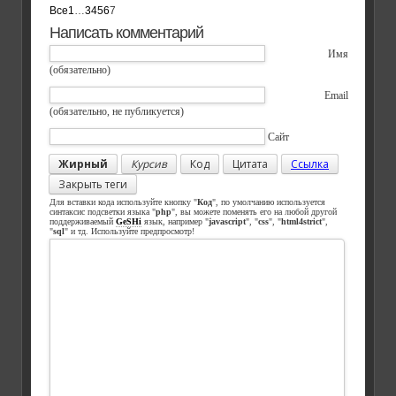
Все
1
…
3
4
5
6
7
Написать комментарий
Имя
(обязательно)
Email
(обязательно, не публикуется)
Сайт
Жирный
Курсив
Код
Цитата
Ссылка
Закрыть теги
Для вставки кода используйте кнопку "
Код
", по умолчанию используется
синтаксис подсветки языка "
php
", вы можете поменять его на любой другой
поддерживаемый
GeSHi
язык, например "
javascript
", "
css
", "
html4strict
",
"
sql
" и тд. Используйте предпросмотр!