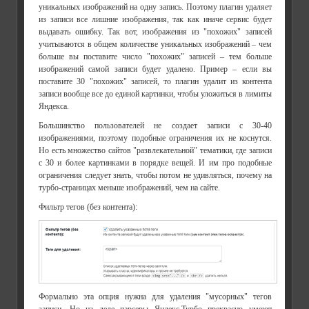
уникальных изображений на одну запись. Поэтому плагин удаляет
из записи все лишние изображения, так как иначе сервис будет
выдавать ошибку. Так вот, изображения из "похожих" записей
учитываются в общем количестве уникальных изображений – чем
больше вы поставите число "похожих" записей – тем больше
изображений самой записи будет удалено. Пример – если вы
поставите 30 "похожих" записей, то плагин удалит из контента
записи вообще все до единой картинки, чтобы уложиться в лимиты
Яндекса.
Большинство пользователей не создает записи с 30-40
изображениями, поэтому подобные ограничения их не коснутся.
Но есть множество сайтов "развлекательной" тематики, где записи
с 30 и более картинками в порядке вещей. И им про подобные
ограничения следует знать, чтобы потом не удивляться, почему на
турбо-страницах меньше изображений, чем на сайте.
Фильтр тегов (без контента):
Формально эта опция нужна для удаления "мусорных" тегов
записи. Но на деле парсеры Яндекс.Турбо прекрасно умеют