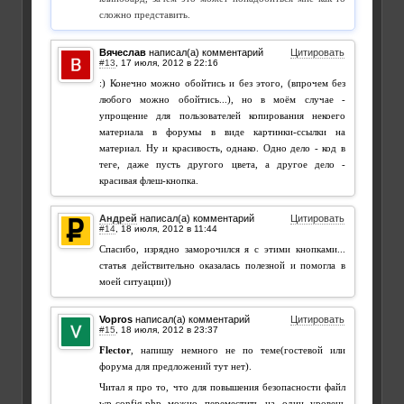
сложно представить.
Вячеслав
написал(а) комментарий
Цитировать
#13
,
:) Конечно можно обойтись и без этого, (впрочем без
любого можно обойтись...), но в моём случае -
упрощение для пользователей копирования некоего
материала в форумы в виде картинки-ссылки на
материал. Ну и красивость, однако. Одно дело - код в
теге, даже пусть другого цвета, а другое дело -
красивая флеш-кнопка.
Андрей
написал(а) комментарий
Цитировать
#14
,
Спасибо, изрядно заморочился я с этими кнопками...
статья действительно оказалась полезной и помогла в
моей ситуации))
Vopros
написал(а) комментарий
Цитировать
#15
,
Flector
, напишу немного не по теме(гостевой или
форума для предложений тут нет).
Читал я про то, что для повышения безопасности файл
wp-config.php можно переместить на один уровень