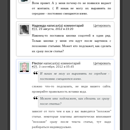
Всем привет. А у меня почему-то не появился виджет
от контакта. ( И никак не могу их выравнять по
середине - постоянно смещаются влево.
Надежда
написал(а) комментарий
Цитировать
#24
,
Наконец-то поставила кнопки соцсетей в один ряд.
Только кнопки у меня эти идут после картинок с
похожими статьями. Может кто подскажет, как сделать
их сразу после статьи?
Flector
написал(а) комментарий
Цитировать
#25
,
И никак не могу их выравнять по середине -
постоянно смещаются влево.
сложно что-то подсказать, не видя вашего сайта.
проверяйте правильность вставки кода.
Может кто подскажет, как сделать их сразу
после статьи?
зависит от того чем и как у вас выводятся "похожие"
статьи. некоторые плагины автоматически впихивают
"похожие" сразу после текста статьи, тут надо
разбираться индивидуально.