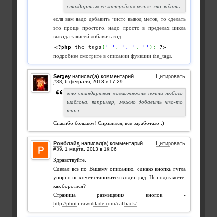
стандартных ее настройках нельзя это задать.
если вам надо добавить чисто вывод меток, то сделать
это проще простого. надо просто в пределах цикла
вывода записей добавить код:
<?php
 the_tags
(
' '
,
', '
,
''
)
;
?>
подробнее смотрите в описании функции
the_tags
.
Sergey
написал(а) комментарий
Цитировать
#38
,
это стандартная возможность почти любого
шаблона. например, можно добавить что-то
типа:
Спасибо большое! Справился, все заработало :)
Ронблэйд
написал(а) комментарий
Цитировать
#39
,
Здравствуйте.
Сделал все по Вашему описанию, однако кнопка гугла
упорно не хочет становится в один ряд. Не подскажете,
как бороться?
Страница размещения кнопок -
http://photo.rawnblade.com/callback/