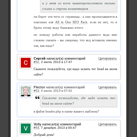
а у меня из всего вышеперечисленного только
ссылка и строка комментария
он берет эти теги со страницы - а они прописываются в
плагинах аля
All in One SEO Pack
. если их нет, то и
брать этому коду банально нчего.
по поводу работы или неработы данного кода мне
сложно сказать - вы уверены, что код вставили именно
так, как надо?
Сергей
написал(а) комментарий
Цитировать
#52
,
Скажите пожалуйста, где надо искать тег head на моем
сайте?
Flector
написал(а) комментарий
Цитировать
#53
,
Скажите пожалуйста, где надо искать тег
head на моем сайте?
в файле header.php в папке вашего шаблона?
Volly
написал(а) комментарий
Цитировать
#54
,
Добрый день!