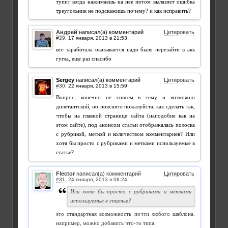
тупит когда нажимаешь на нее потом вылазиет ошибка
треугольник не подскажишь почему? и как исправить?
Андрей
написал(а) комментарий
Цитировать
#29
,
все заработала оказывается надо было перезайти в акк
гугла, еще раз спасибо
Sergey
написал(а) комментарий
Цитировать
#30
,
Вопрос, конечно не совсем в тему и возможно
дилетантский, но поясните пожалуйста, как сделать так,
чтобы на главной странице сайта (наподобие как на
этом сайте), под анонсом статьи отображалась полоска
с рубрикой, меткой и количеством комментариев? Или
хотя бы просто с рубриками и метками используемые в
статье?
Flector
написал(а) комментарий
Цитировать
#31
,
Или хотя бы просто с рубриками и метками
используемые в статье?
это стандартная возможность почти любого шаблона.
например, можно добавить что-то типа: