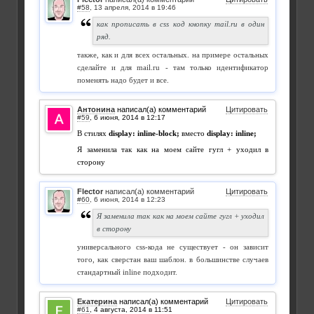
#58
,
как прописать в css код кнопку mail.ru в один
ряд.
также, как и для всех остальных. на примере остальных
сделайте и для mail.ru - там только идентификатор
поменять надо будет и все.
Антонина
написал(а) комментарий
Цитировать
#59
,
В стилях
display: inline-block;
вместо
display: inline;
Я заменила так как на моем сайте гугл + уходил в
сторону
Flector
написал(а) комментарий
Цитировать
#60
,
Я заменила так как на моем сайте гугл + уходил
в сторону
универсального css-кода не существует - он зависит
того, как сверстан ваш шаблон. в большинстве случаев
стандартный inline подходит.
Екатерина
написал(а) комментарий
Цитировать
#61
,