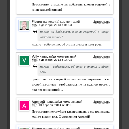
Подскажите, а можно ли добавлять кнопки соцсетей в
конце каждой записи?
Flector
написал(а) комментарий
Цитировать
#55
,
можно ли добавлять кнопки соцсетей в конце
каждой записи?
можно - собственно, об этом в статье и идет речь.
Volly
написал(а) комментарий
Цитировать
#56
,
можно - собственно, об этом в статье и идет
речь
просто кнопка в первой записи встала нормально, а во
второй дала глюк - отобразилась не на нужном месте, а
под первой кнопкой....
Алексей
написал(а) комментарий
Цитировать
#57
,
Подскажите пожалуйста как прописать в css код кнопку
mail.ru в один ряд. С уважением Алексей!
Flector
написал(а) комментарий
Цитировать