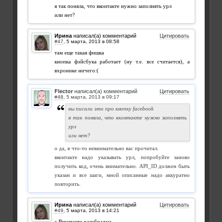
я так поняла, что вконтакте нужно заполнять урл
или нет?
Ирина
написал(а) комментарий
Цитировать
#47
,
там еще такая фишка
кнопка фэйсбука работает (ну т.е. все считается), а
вхронике ничего:(
Flector
написал(а) комментарий
Цитировать
#48
,
вы писали это про кнопку facebook
я так поняла, что вконтакте нужно заполнять
урл
или нет?
о да, я что-то невнимательно вас прочитал.
вконтакте надо указывать урл, попробуйте заново
получить код, очень внимательно. API_ID должен быть
указан и все шаги, мной описанные надо аккуратно
повторить.
Ирина
написал(а) комментарий
Цитировать
#49
,
с Вконтакте разобралась