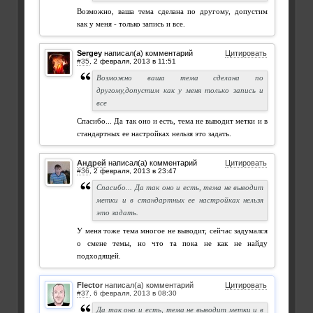
Возможно, ваша тема сделана по другому, допустим
как у меня - только запись и все.
Sergey
написал(а) комментарий
Цитировать
#35
,
Возможно ваша тема сделана по
другому,допустим как у меня только запись и
все
Спасибо... Да так оно и есть, тема не выводит метки и в
стандартных ее настройках нельзя это задать.
Андрей
написал(а) комментарий
Цитировать
#36
,
Спасибо... Да так оно и есть, тема не выводит
метки и в стандартных ее настройках нельзя
это задать.
У меня тоже тема многое не выводит, сейчас задумался
о смене темы, но что та пока не как не найду
подходящей.
Flector
написал(а) комментарий
Цитировать
#37
,
Да так оно и есть, тема не выводит метки и в