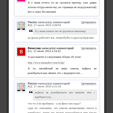
А у меня отчего то не грузится твиттер, уже давно
хотела оттуда кнопочку, но страница не подгружается((
вот и сижу без кнопки)
Flector
написал(а) комментарий
Цитировать
#10
,
А у меня отчего то не грузится твиттер
да вроде работает все, попробуйте в другом браузере.
Вячеслав
написал(а) комментарий
Цитировать
#11
,
А расскажите в следующем обзоре об этом:
http://www.steamdev.com/zclip/
А то, английский не знаю совсем, нифига не
разобраться как связать это с вордпрессом....
Flector
написал(а) комментарий
Цитировать
#12
,
нифига не разобраться как связать это с
вордпрессом....
что-то я не врубаюсь - а на фига оно надо?
судя по описанию, это плагин копирования текста в
клипбоард, зачем это может понадобиться мне как-то