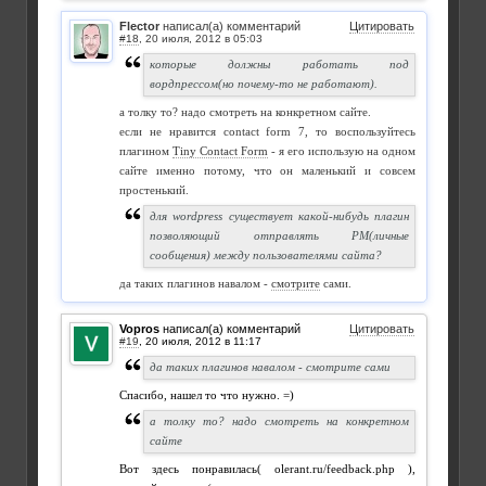
Flector
написал(а) комментарий
Цитировать
#18
,
которые должны работать под
вордпрессом(но почему-то не работают).
а толку то? надо смотреть на конкретном сайте.
если не нравится contact form 7, то воспользуйтесь
плагином
Tiny Contact Form
- я его использую на одном
сайте именно потому, что он маленький и совсем
простенький.
для wordpress существует какой-нибудь плагин
позволяющий отправлять PM(личные
сообщения) между пользователями сайта?
да таких плагинов навалом -
смотрите
сами.
Vopros
написал(а) комментарий
Цитировать
#19
,
да таких плагинов навалом - смотрите сами
Спасибо, нашел то что нужно. =)
а толку то? надо смотреть на конкретном
сайте
Вот здесь понравилась( olerant.ru/feedback.php ),