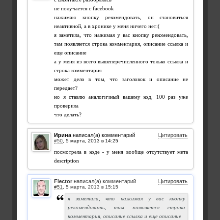
не получается с facebook
нажимаю кнопку рекомендовать, он становиться
неактивной, а в хронике у меня ничего нет:(
я заметила, что нажимая у вас кнопку рекомендовать,
там появляется строка комментария, описание ссылка и
еще описание
а у меня из всего вышеперечисленного только ссылка и
строка комментария
может дело в том, что заголовок и описание не
передает?
но я ставлю аналогичный вашему код, 100 раз уже
проверила
что делать?
Ирина
написал(а) комментарий
Цитировать
#50
,
посмотрела в коде - у меня вообще отсутствует мета
description
Flector
написал(а) комментарий
Цитировать
#51
,
я заметила, что нажимая у вас кнопку
рекомендовать, там появляется строка
комментария, описание ссылка и еще описание