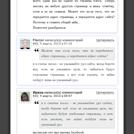
всего один раз на одной из страниц блога. Теперь
захожу на любую другую страницу и вижу отметку,
хотя я ее не ставила. Может это из-за того, что не
передается адрес страницы, а передается адрес сайта?
Поэтому и ставить общий лайк...
Помогите разобраться.
Flector
написал(а) комментарий
Цитировать
#45
,
Может это из-за того, что не передается
адрес страницы, а передается адрес сайта?
я в статье писал - не указывайте урл сайта, когда берете
код. если не указывать урла, то лайкаться будут
отдельные страницы, а вот если указать, то лайки
пойдут лишь на указанный урл.
Ирина
написал(а) комментарий
Цитировать
#46
,
я в статье писал - не указывайте урл сайта,
когда берете код. если не указывать урла, то
лайкаться будут отдельные страницы, а вот
если указать, то лайки пойдут лишь на
указанный урл.
вы писали это про кнопку facebook