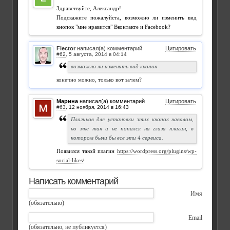
Здравствуйте, Александр!
Подскажите пожалуйста, возможно ли изменить вид
кнопок "мне нравится" Вконтакте и Facebook?
Flector
написал(а) комментарий
Цитировать
#62
,
возможно ли изменить вид кнопок
конечно можно, только вот зачем?
Марина
написал(а) комментарий
Цитировать
#63
,
Плагинов для установки этих кнопок навалом,
но мне так и не попался на глаза плагин, в
котором были бы все эти 4 сервиса.
Появился такой плагин
https://wordpress.org/plugins/wp-
social-likes/
Написать комментарий
Имя
(обязательно)
Email
(обязательно, не публикуется)