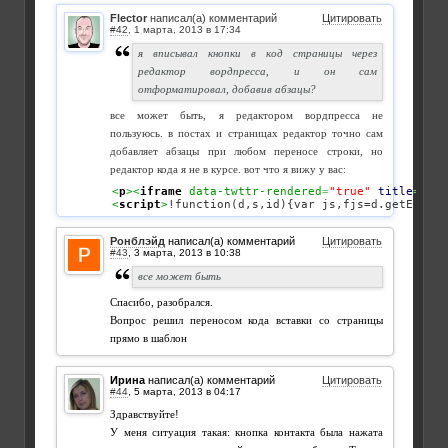
Flector
написал(а) комментарий
Цитировать
#42
,
я вписывал кнопки в код страницы через
редактор вордпресса, и он сам
отформатировал, добавив абзацы?
все может быть, я редактором вордпресса не
пользуюсь. в постах и страницах редактор точно сам
добавляет абзацы при любом переносе строки, но
редактор кода я не в курсе. вот что я вижу у вас:
<
p
><
iframe
 data-twttr-rendered
=
"true"
title
=
"Twi
<
script
>
!function(d,s,id){var js,fjs=d.getElemen
Ронблэйд
написал(а) комментарий
Цитировать
#43
,
все может быть
Спасибо, разобрался.
Вопрос решил переносом кода вставки со страницы
прямо в шаблон
Ирина
написал(а) комментарий
Цитировать
#44
,
Здравствуйте!
У меня ситуация такая: кнопка контакта была нажата