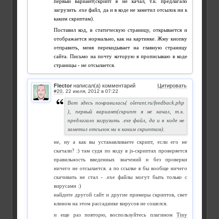
первый вариант(скрипт я не качал, т.к. предлагало
загрузить .exe файл, да и в коде не заметил отсылок ни к
каким скриптам).
Поставил код, в статическую страницу, открывается и
отображается нормально, как на картинке. Жму кнопку
отправить, меня перекидывает на главную страницу
сайта. Письмо на почту которую я прописываю в коде
страницы - не отсылается.
Flector
написал(а) комментарий
Цитировать
#20
,
Вот здесь понравилась( olerant.ru/feedback.php
), первый вариант(скрипт я не качал, т.к.
предлагало загрузить .exe файл, да и в коде не
заметил отсылок ни к каким скриптам).
не, ну а как вы устанавливаете скрипт, если его не
скачали? :) там судя по коду в js-скриптах проверяется
правильность введенных значений и без проверки
ничего не отсылается. а по ссылке я бы вообще ничего
скачивать не стал - .exe файлы могут быть только с
вирусами :)
найдите другой сайт и другие примеры скриптов, свет
клином на этом рассаднике вирусов не сошелся.
и еще раз повторю, воспользуйтесь плагином
Tiny