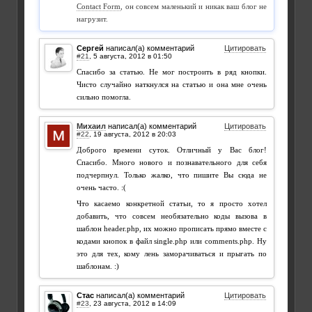
Contact Form
, он совсем маленький и никак ваш блог не
нагрузит.
Сергей
написал(а) комментарий
Цитировать
#21
,
Спасибо за статью. Не мог построить в ряд кнопки.
Чисто случайно наткнулся на статью и она мне очень
сильно помогла.
Михаил
написал(а) комментарий
Цитировать
#22
,
Доброго времени суток. Отличный у Вас блог!
Спасибо. Много нового и познавательного для себя
подчерпнул. Только жалко, что пишите Вы сюда не
очень часто. :(
Что касаемо конкретной статьи, то я просто хотел
добавить, что совсем необязательно коды вызова в
шаблон header.php, их можно прописать прямо вместе с
кодами кнопок в файл single.php или comments.php. Ну
это для тех, кому лень заморачиваться и прыгать по
шаблонам. :)
Стас
написал(а) комментарий
Цитировать
#23
,