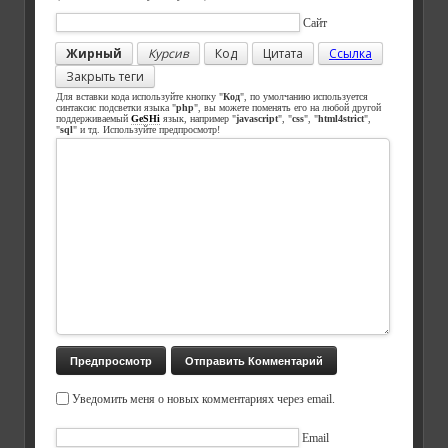
Сайт
Жирный
Курсив
Код
Цитата
Ссылка
Закрыть теги
Для вставки кода используйте кнопку "
Код
", по умолчанию используется
синтаксис подсветки языка "
php
", вы можете поменять его на любой другой
поддерживаемый
GeSHi
язык, например "
javascript
", "
css
", "
html4strict
",
"
sql
" и тд. Используйте предпросмотр!
Уведомить меня о новых комментариях через email.
Email