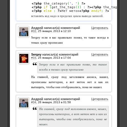
<?php
 the_category
(
', '
)
?>
<?php
if
(
get_the_tags
(
)
)
:
?>
<?php
 the_tags
(
''
,
<?php
else
:
?>
Нет меток
<?php
endif
;
?>
вставлять код надо в пределах цикла вывода записей.
Андрей
написал(а) комментарий
Цитировать
#32
,
Sergey если я вас правильно понял, то такое всегда в
темах сразу прописано
Sergey
написал(а) комментарий
Цитировать
#33
,
Sergey если я вас правильно понял, то такое
всегда в темах сразу прописано
На главной, сразу под заголовком анонса, нашел,
прописаны категории, а вот меток нет и как их
вытащить, чтобы они отображались, пока не нашел.
Андрей
написал(а) комментарий
Цитировать
#34
,
На главной, сразу под заголовком анонса, нашел,
прописаны категории, а вот меток нет и как их
вытащить, чтобы они отображались, пока не
нашел.