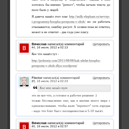
хотелось бы именно "репост", чтобы начало текста до
more было у людей.
Я давеча нашёл этот плаг
http://milk-elephant.ru/servisy-
i-programmy/knopka-pereposta-v-zhzh/
но он работать
отказывается, ошибку рисует. А хозяин пока не ответил,
может и не ответит - два года уже плагу.
Вячеслав
написал(а) комментарий
Цитировать
#4
,
Кое что нашёл тут -
http://polezniy.com/2011/08/08/kak-sdelat-knopku-
pereposta-v-zhzh-dlya-wordpress/
Flector
написал(а) комментарий
Цитировать
#5
,
Кое что нашёл тут
это не кое-что, а готовое и рабочее решение :)
только бессмысленно оно, как и кнопки моего мира с
одноклассниками. чтобы жали "перепост" хоть изредка
- надо что блог был с посещаемостью в 5-10 тысяч.
Вячеслав
написал(а) комментарий
Цитировать
#6
,