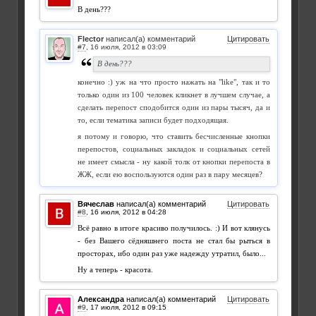
В день???
Flector
написал(а) комментарий
Цитировать
#7
,
В день???
конечно :) уж на что просто нажать на "like", так и то
только один из 100 человек кликнет в лучшем случае, а
сделать перепост сподобится один из пары тысяч, да и
то, если тематика записи будет подходящая.
я потому и говорю, что ставить бесчисленные кнопки
перепостов, социальных закладок и социальных сетей
не имеет смысла - ну какой толк от кнопки перепоста в
ЖЖ, если ею воспользуются один раз в пару месяцев?
Вячеслав
написал(а) комментарий
Цитировать
#8
,
Всё равно в итоге красиво получилось. :) И вот клянусь
- без Вашего сёдняшнего поста не стал бы рыться в
просторах, ибо один раз уже надежду утратил, было...
Ну а теперь - красота.
Александра
написал(а) комментарий
Цитировать
#9
,