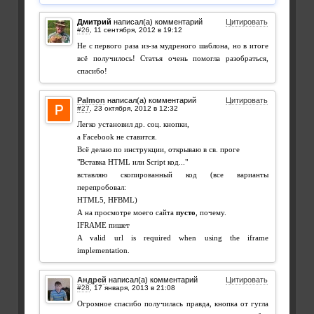
Дмитрий
написал(а) комментарий
Цитировать
#26
,
Не с первого раза из-за мудреного шаблона, но в итоге
всё получилось! Статья очень помогла разобраться,
спасибо!
Palmon
написал(а) комментарий
Цитировать
#27
,
Легко установил др. соц. кнопки,
а Facebook не ставится.
Всё делаю по инструкции, открываю в св. проге
"Вставка HTML или Script код..."
вставляю скопированный код (все варианты
перепробовал:
HTML5, HFBML)
А на просмотре моего сайта
пусто
, почему.
IFRAME пишет
A valid url is required when using the iframe
implementation.
Андрей
написал(а) комментарий
Цитировать
#28
,
Огромное спасибо получилась правда, кнопка от гугла