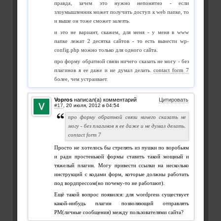
правда, зачем это нужно непонятно - если
злоумышленник может получить доступ к web папке, то
и выше он тоже сможет залезть.
и это не вариант, скажем, для меня - у меня в www
папке лежат 2 десятка сайтов - то есть вынести wp-
config.php можно только для одного сайта.
про форму обратной связи ничего сказать не могу - без
плагинов я ее даже и не думал делать.
contact form 7
более, чем устраивает.
Vopros
написал(а) комментарий
Цитировать
#17
,
про форму обратной связи ничего сказать не
могу - без плагинов я ее даже и не думал делать.
contact form 7
Просто не хотелось бы стрелять из пушки по воробьям
и ради простенькой формы ставить такой мощный и
тяжелый плагин. Могу привести ссылки на несколько
инструкций с кодами форм, которые должны работать
под вордпрессом(но почему-то не работают).
Ещё такой вопрос появился: для wordpress существует
какой-нибудь плагин позволяющий отправлять
PM(личные сообщения) между пользователями сайта?