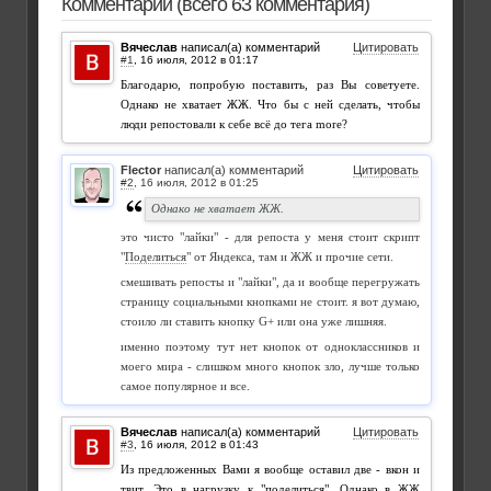
Комментарии (всего 63 комментария)
Вячеслав
написал(а) комментарий
Цитировать
#1
,
Благодарю, попробую поставить, раз Вы советуете.
Однако не хватает ЖЖ. Что бы с ней сделать, чтобы
люди репостовали к себе всё до тега more?
Flector
написал(а) комментарий
Цитировать
#2
,
Однако не хватает ЖЖ.
это чисто "лайки" - для репоста у меня стоит скрипт
"
Поделиться
" от Яндекса, там и ЖЖ и прочие сети.
смешивать репосты и "лайки", да и вообще перегружать
страницу социальными кнопками не стоит. я вот думаю,
стоило ли ставить кнопку G+ или она уже лишняя.
именно поэтому тут нет кнопок от одноклассников и
моего мира - слишком много кнопок зло, лучше только
самое популярное и все.
Вячеслав
написал(а) комментарий
Цитировать
#3
,
Из предложенных Вами я вообще оставил две - вкон и
твит. Это в нагрузку к "поделиться". Однако в ЖЖ