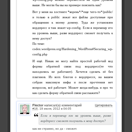
выше. Не могли бы вы на примере пояснить как?
Вот у меня на хостинге *корень*/*еще чего-то*/public/
и только в public лежат все файлы доступные при
обращению к моему домену. Туда же установлен
вордпресс и там лежит wp-config. Если я перемещу его
на уровень выше, разве вордпресс сможет получить к
нему доступ?
По теме:
codex.wordpress.org/Hardening_WordPress#Securing_wp-
config.php
И ещё. Никак не могу найти простой рабочий код
формы обратной связи под вордпресс(те что
находились не работают). Хочется сделать её без
плагинов. Из всех блогов о вордпрессе, на вашем
собран максимум инфы и после прочтения нет
вопросов, всё работает. Может когда-нибудь и про то
как сделать форму обратной связи расскажите?
Flector
написал(а) комментарий
Цитировать
#16
,
Если я перемещу его на уровень выше, разве
вордпресс сможет получить к нему доступ?
как ни странно, но да - сможет.