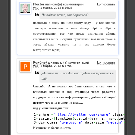
Flector
написал(а) комментарий
Цитировать
#40
,
Не подскажете, как бороться?
насколько я вижу по исходному коду - у вас кнопка
твиттера заключена в теги абзаца
<p>
и
</p>
-
соответственно, все что после окончания абзаца
сваливается вниз. и скрипт гугловский там ниже тоже в
тегах абзаца. удалите их и все должно будет
выстроиться в ряд.
Ронблэйд
написал(а) комментарий
Цитировать
#41
,
удалите их и все должно будет выстроиться в
ряд.
Спасибо. А не может это быть связано с тем, что я
вписывал кнопки в код страницы через редактор
вордпресса, и он сам отформатировал, добавив абзацы?
потому-что я их в упор не вижу...
код у меня выглядит так:
1

<
a href
=
"https://twitter.com/share"
class
=
"twi
2

<
script
>!
function
(
d
,
s
,
id
)
{
var
 js
,
fjs
=
d
.
getElem
<
div 
class
=
"g-plusone"
 data
-
size
=
"medium"
></
di
Извините за беспокойство.