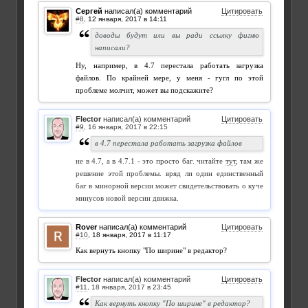
Сергей
написал(а) комментарий
Цитировать
#8
,
доводы будут или вы ради ссылку фигню
написали?
Ну, например, в 4.7 перестала работать загрузка
файлов. По крайней мере, у меня - гугл по этой
проблеме молчит, может вы подскажите?
Flector
написал(а) комментарий
Цитировать
#9
,
в 4.7 перестала работать загрузка файлов
не в 4.7, а в 4.7.1 - это просто баг. читайте
тут
, там же
решение этой проблемы. вряд ли один единственный
баг в минорной версии может свидетельствовать о куче
минусов новой версии движка.
Rover
написал(а) комментарий
Цитировать
#10
,
Как вернуть кнопку "По ширине" в редактор?
Flector
написал(а) комментарий
Цитировать
#11
,
Как вернуть кнопку "По ширине" в редактор?