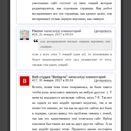
умолчанию сайт состоит из пяти секций которые
редактируются, как отдельная страница. Как робот
воспринимает все эти страницы, как единое целое, или
воспрнимает только первую верхнюю, как главную.
Flector
написал(а) комментарий
Цитировать
#16
,
или воспрнимает только первую верхнюю, как
главную.
если у всех этих 5 секций один url, то поисковики и
будут индексировать этот урл, независимо от того,
сколько там каких секций.
Веб-студия "Вебарти"
написал(а) комментарий
#17
,
Цитировать
Кстати, новая тема тоже понравилась, не было такого
чтобы руки зачесались заменить на любую другую :). У
меня на вордпрессе несколько сайтов, штук 7-8. Так вот
на одном из них апдейт прошел неудачно, так и не
понял что именно, но так как на других сайтах все было
в порядке, сделал вывод что проблема связана с темой,
так как это единственное чем отличался сайт. Набор
плагинов был таким же как на двух других сайтах. А на
них апдейт прошел четко. Пришлось заново поставить