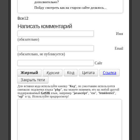
дополнительно?
Пойду смотреть как на старом сайте делалось...
Все
1
2
Написать комментарий
Имя
(обязательно)
Email
(обязательно, не публикуется)
Сайт
Жирный
Курсив
Код
Цитата
Ссылка
Закрыть теги
Для вставки кода используйте кнопку "
Код
", по умолчанию используется
синтаксис подсветки языка "
php
", вы можете поменять его на любой другой
поддерживаемый
GeSHi
язык, например "
javascript
", "
css
", "
html4strict
",
"
sql
" и тд. Используйте предпросмотр!