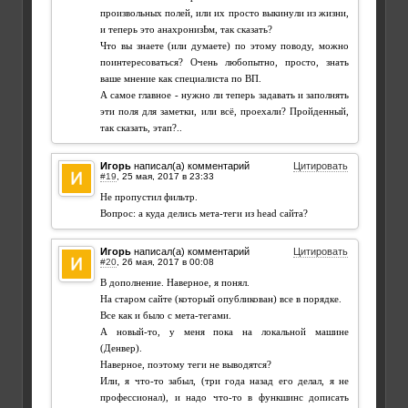
произвольных полей, или их просто выкинули из жизни,
и теперь это анахронизЬм, так сказать?
Что вы знаете (или думаете) по этому поводу, можно
поинтересоваться? Очень любопытно, просто, знать
ваше мнение как специалиста по ВП.
А самое главное - нужно ли теперь задавать и заполнять
эти поля для заметки, или всё, проехали? Пройденный,
так сказать, этап?..
Игорь
написал(а) комментарий
Цитировать
#19
,
Не пропустил фильтр.
Вопрос: а куда делись мета-теги из head сайта?
Игорь
написал(а) комментарий
Цитировать
#20
,
В дополнение. Наверное, я понял.
На старом сайте (который опубликован) все в порядке.
Все как и было с мета-тегами.
А новый-то, у меня пока на локальной машине
(Денвер).
Наверное, поэтому теги не выводятся?
Или, я что-то забыл, (три года назад его делал, я не
профессионал), и надо что-то в функшинс дописать