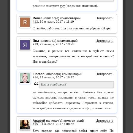
решение смотрите
тут
(кодом или плагином).
Rover
написал(а) комментарий
Цитировать
#12
,
Спасибо, работает. Зря они эти кнопки убрали, ой зря.
Яна
написал(а) комментарий
Цитировать
#13
,
Скажите, я раньше все изменения в style.css темы
вставляла, теперь можно их в настройщик вставить?
Или я ошибаюсь?
Flector
написал(а) комментарий
Цитировать
#14
,
Или я ошибаюсь?
не ошибаетесь, теперь можно обойтись без правки
style.css вносить изменения в стили темы. правда, не
забывайте добавлять директиву !important к стилям,
если требуется изменить дефолтное оформление темы.
Андрей
написал(а) комментарий
Цитировать
#15
,
Есть вопрос, как поисковой робот видит сайт. По