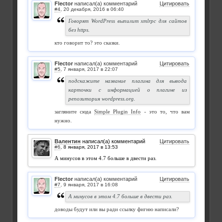
Flector
написал(а) комментарий
Цитировать
#4
,
Говорят WordPress выпилит xmlrpc для сайтов
без https.
кто говорит то? это сказки.
Flector
написал(а) комментарий
Цитировать
#5
,
подскажите название плагина для вывода
карточки с информацией о плагине из
репозитория wordpress.org.
загляните сюда
Simple Plugin Info
- это то, что вам
нужно.
Валентин
написал(а) комментарий
Цитировать
#6
,
А минусов в этом 4.7 больше в двести раз.
Flector
написал(а) комментарий
Цитировать
#7
,
А минусов в этом 4.7 больше в двести раз.
доводы будут или вы ради ссылку фигню написали?