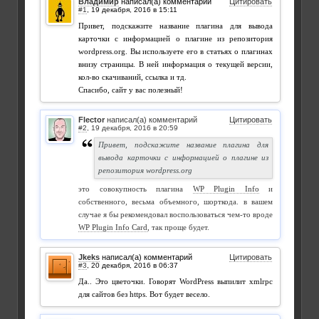
Владимир
написал(а) комментарий
Цитировать
#1
,
Привет, подскажите название плагина для вывода
карточки с информацией о плагине из репозитория
wordpress.org. Вы используете его в статьях о плагинах
внизу страницы. В ней информация о текущей версии,
кол-во скачиваний, ссылка и тд.
Спасибо, сайт у вас полезный!
Flector
написал(а) комментарий
Цитировать
#2
,
Привет, подскажите название плагина для
вывода карточки с информацией о плагине из
репозитория wordpress.org
это совокупность плагина
WP Plugin Info
и
собственного, весьма объемного, шорткода. в вашем
случае я бы рекомендовал воспользоваться чем-то вроде
WP Plugin Info Card
, так проще будет.
Jkeks
написал(а) комментарий
Цитировать
#3
,
Да.. Это цветочки. Говорят WordPress выпилит xmlrpc
для сайтов без https. Вот будет весело.