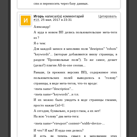
cms и переносить через базу данных.
Игорь
написал(а) комментарий
Цитировать
#18
,
Александр!
А куда в новом ВП делись пользовательские мета-теги
из ?
Я о чем:
Для каждой записи я заполняю поля "desripton" "robots"
"keywords"... (которые добавляются внизу страницы, в
разделе "Произвольные поля"). То же самое, делает
(делал?) плагин All-in-one сеопак...
Раньше, (в прежних версиях ВП), содержимое этих
пользовательских полей выводилось в "голову"
страницы, в виде мета-тегов, что-то вроде:
<meta name="description"...
<meta name="keywords"...и т.п.
И их можно было увидеть в коде страницы глазами,
просто нажав Ctrl+U.
А сегодня, буквально, я разул глаза, а их нет!
На всю "голову" два мета-тега:
<meta name="viewport" content="width=device-...
И что? И как? И куда они делись?
И есть ли теперь смысл в заполнении этих