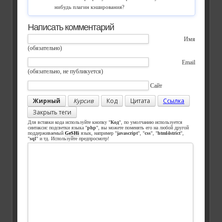
нибудь плагин кэширования?
Написать комментарий
Имя
(обязательно)
Email
(обязательно, не публикуется)
Сайт
Жирный
Курсив
Код
Цитата
Ссылка
Закрыть теги
Для вставки кода используйте кнопку "
Код
", по умолчанию используется
синтаксис подсветки языка "
php
", вы можете поменять его на любой другой
поддерживаемый
GeSHi
язык, например "
javascript
", "
css
", "
html4strict
",
"
sql
" и тд. Используйте предпросмотр!