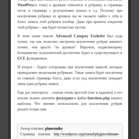
WordPress
'а тоже) к архивам относятся и рубрики, и страницы
тегов и страницы с результатами поиска и т.д. Поэтому при
исключении рубрики из архивов вы не сможете найти у себя в
блоге записи этой рубрики вообще. Даже при прямом открытии
этой рубрики – она будет полностью пустая.
В этом плане плагин
Advanced Category Excluder
был куда
лучше, так как позволял настроить исключение рубрик намного
точнее, чем просто "из архивов". Впрочем, подавляющему
большинству пользователей достаточно будет и существующего в
UCE
функционала.
И второе – будьте осторожны при исключении записей, которые
принадлежат нескольким рубрикам. Такая запись будет исключена
из главной страницы блога, даже если под исключение попадает
лишь одна рубрика записи.
Еще раз повторюсь – плагин очень простой (тем и надежен) и его
вполне можно заменить
фильтрами
в файле
functions.php
вашего
шаблона. Что именно использовать для исключения рубрик
решать только вам.
Автор плагина:
planetmike
Страница плагина:
http://wordpress.org/extend/plugins/ultimate-