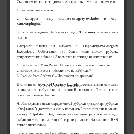
Скачиваем плагин с его домашней страницы и устанавливаем его:
1. Распаковываем архив.
2. Копируем папку
ultimate-category-excluder
в
/wp-
content/plugins/
.
3. Заходим в админку блога на вкладку "
Плагины
" и активируем
плагин.
Настроить плагин вы сможете в "
Параметрах\Category
Exclusion
". Собственно, тут будет лишь список рубрик,
существующих в блоге и 3 возможных опции для исключения:
1. Exclude from Main Page? - Исключить из главной страницы?
2. Exclude from Feeds? - Исключить из RSS лент?
3. Exclude from Archives? - Исключить из архивов?
В отличие от
Advanced Category Excluder
данный плагин не может
похвастаться гибкостью и широтой настроек. Только самое
основное и ничего больше.
Чтобы скрыть записи определенной рубрики (например, рубрики
"Оффтопик") достаточно лишь поставить 2 первых галки и нажать
кнопку "
Update
". Все, теперь записи этой рубрики не будут
публиковаться ни на главной странице вашего блога, ни в
RSS
ленте вашего блога.
Теперь пара замечаний по работе плагина. В понимании плагина (и