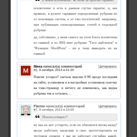
а зачем исключать? не легче ли просто скрыть?
исключение и есть в данном случае скрытие. и, как
правило, в рунете скрывают определенные рубрики не
от поисковых систем, а от глаз посетителей. например,
при публикации спонсированных статей в отдельной
рубрике.
да, собственно, у меня самого на этом блоге исключены
из главной и из RSS-лент рубрики "Теги шаблонов" и
"Функции WordPress" - ни к чему выводить их на
главной.
Мика
написал(а) комментарий
Цитировать
#6
,
Плагин устарел? скачала версию 0.96 вроде последняя
на сайте, установила и в настройках установила галочку
на глав.страницу и ничего не изменилась, как видна
рубрика так и осталась...
Flector
написал(а) комментарий
Цитировать
#7
,
Плагин устарел?
ну как он мог устареть, если он обновился месяц назад?
вроде работает, насколько я смог протестировать на
тестовом сервере. у вас не работает случайно какой-