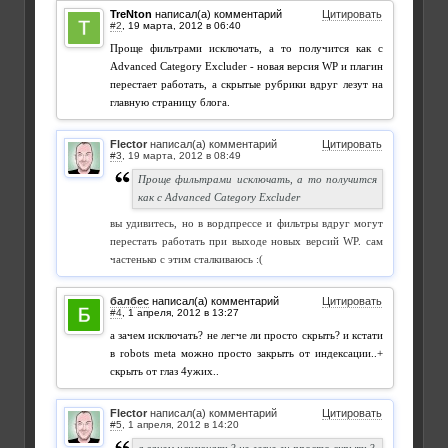
TreNton
написал(а) комментарий
Цитировать
#2
,
Проще фильтрами исключать, а то получится как с
Advanced Category Excluder - новая версия WP и плагин
перестает работать, а скрытые рубрики вдруг лезут на
главную страницу блога.
Flector
написал(а) комментарий
Цитировать
#3
,
Проще фильтрами исключать, а то получится
как с Advanced Category Excluder
вы удивитесь, но в вордпрессе и фильтры вдруг могут
перестать работать при выходе новых версий WP. сам
частенько с этим сталкиваюсь :(
балбес
написал(а) комментарий
Цитировать
#4
,
а зачем исключать? не легче ли просто скрыть? и кстати
в robots meta можно просто закрыть от индексации..+
скрыть от глаз 4ужих..
Flector
написал(а) комментарий
Цитировать
#5
,