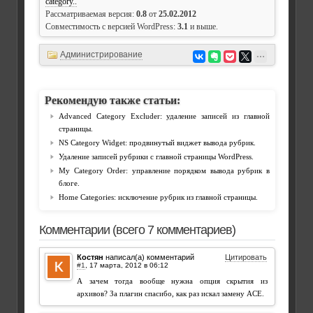
category..
Рассматриваемая версия:
0.8
от
25.02.2012
Совместимость с версией WordPress:
3.1
и выше.
Администрирование
Рекомендую также статьи:
Advanced Category Excluder: удаление записей из главной
страницы.
NS Category Widget: продвинутый виджет вывода рубрик.
Удаление записей рубрики с главной страницы WordPress.
My Category Order: управление порядком вывода рубрик в
блоге.
Home Categories: исключение рубрик из главной страницы.
Комментарии (всего 7 комментариев)
Костян
написал(а) комментарий
Цитировать
#1
,
А зачем тогда вообще нужна опция скрытия из
архивов? За плагин спасибо, как раз искал замену ACE.