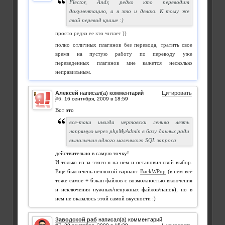
Flector, Andr, редко кто переводит
документацию, а я это и делаю. К тому же
свой перевод краше :)
просто редко ее кто читает ))
полно отличных плагинов без перевода, тратить свое
время на пустую работу по переводу уже
переведенных плагинов мне кажется несколько
неправильным.
Алексей
написал(а) комментарий
Цитировать
#6
,
Вот это
все-таки иногда чертовски лениво лезть
напрямую через phpMyAdmin в базу данных ради
выполнения одного маленького SQL запроса
действительно в самую точку!
И только из-за этого я на нём и остановил свой выбор.
Ещё был очень неплохой вариант
BackWPup
(в нём всё
тоже самое + бэкап файлов с возможностью включения
и исключения нужных/ненужных файлов/папок), но в
нём не оказалось этой самой вкусности :)
Заводской раб
написал(а) комментарий