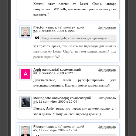
Кстати, этот плагин от Lester Chan'а, автора
популярного WP Polls, его плагины просто не могут не
радовать :)
Flector
написал(а) комментарий
Цитировать
#2
,
Хочу, как-нибудь, сделать его русификацию.
зря тратить время, там по ссылке переводы для многих
плагинов от Lester Chan'а, причем разных версий под
разные версии WP.
Andr
написал(а) комментарий
Цитировать
#3
,
Действительно, зачем руссифицировать уже
руссифицированное. Плагин просто замечательный!
Moringotto
написал(а) комментарий
Цитировать
#4
,
Flector
,
Andr
, редко кто переводит документацию, а я
это и делаю. К тому же свой перевод краше :)
Flector
написал(а) комментарий
Цитировать
#5
,