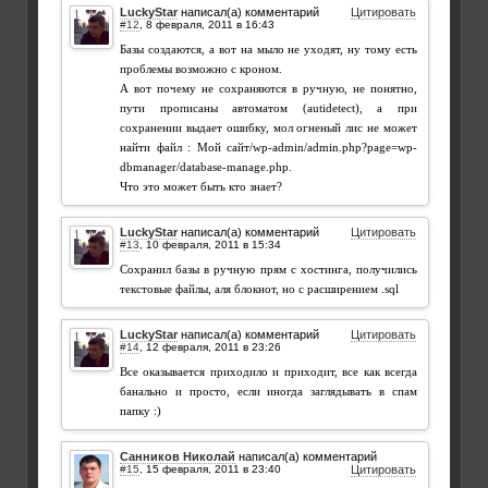
LuckyStar
написал(а) комментарий
Цитировать
#12
,
Базы создаются, а вот на мыло не уходят, ну тому есть
проблемы возможно с кроном.
А вот почему не сохраняются в ручную, не понятно,
пути прописаны автоматом (autidetect), а при
сохранении выдает ошибку, мол огненый лис не может
найти файл : Мой сайт/wp-admin/admin.php?page=wp-
dbmanager/database-manage.php.
Что это может быть кто знает?
LuckyStar
написал(а) комментарий
Цитировать
#13
,
Сохранил базы в ручную прям с хостинга, получились
текстовые файлы, аля блокнот, но с расширением .sql
LuckyStar
написал(а) комментарий
Цитировать
#14
,
Все оказывается приходило и приходит, все как всегда
банально и просто, если иногда заглядывать в спам
папку :)
Санников Николай
написал(а) комментарий
#15
,
Цитировать