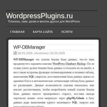
WordpressPlugins.ru
Плагины, хаки, уроки и многое другое для WordPress.
ГЛАВНАЯ
КАРТА САЙТА
УСЛУГИ
WP-DBManager
, обновлено:
09.09.2009
WP-DBManager
это плагин бекапа базы данных, что-то типа
продвинутого варианта плагина
WordPress Database Backup
. Он не
только умеет делать бекапы базы данных и отсылать их на имейл, в
него также встроены функции оптимизирования и починки таблиц,
выполнения
SQL
-запросов, восстановления базы данных прямо из
админки блога и автоматическая оптимизация таблиц базы данных
по расписанию. Данные возможности плагина показались мне
вполне достаточными, чтобы попробовать новый плагин бекапа
базы данных вместо проверенного старого, все-таки иногда
чертовски лениво лезть напрямую через
phpMyAdmin
в базу
данных ради выполнения одного маленького
SQL
запроса или
ради оптимизации таблиц.