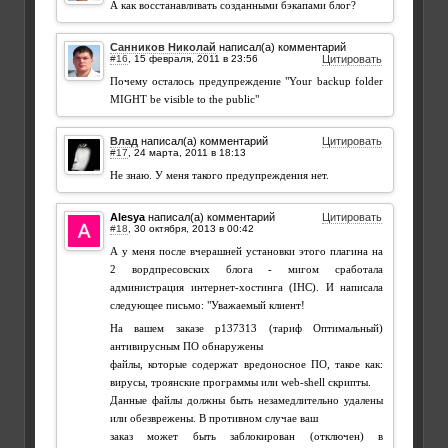
А как восстанавливать созданными бэкапами блог?
Санников Николай
написал(а) комментарий
#16
,
Цитировать
Почему осталось предупреждение "Your backup folder
MIGHT be visible to the public"
Влад
написал(а) комментарий
Цитировать
#17
,
Не знаю. У меня такого предупреждения нет.
Alesya
написал(а) комментарий
Цитировать
#18
,
А у меня после вчерашней установки этого плагина на
2 вордпресовских блога - мигом сработала
администрация интернет-хостинга (IHC). И написала
следующее письмо: "Уважаемый клиент!
На вашем заказе p137313 (тариф Оптимальный)
антивирусным ПО обнаружены
файлы, которые содержат вредоносное ПО, такое как:
вирусы, троянские программы или web-shell скрипты.
Данные файлы должны быть незамедлительно удалены
или обезврежены. В противном случае ваш
заказ может быть заблокирован (отключен) в