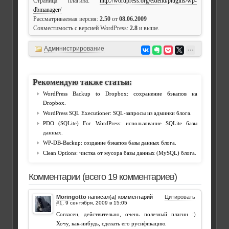
Страница плагина:
http://wordpress.org/extend/plugins/wp-
dbmanager/
Рассматриваемая версия:
2.50
от
08.06.2009
Совместимость с версией WordPress:
2.8
и выше.
Администрирование
Рекомендую также статьи:
WordPress Backup to Dropbox: сохранение бэкапов на
Dropbox.
WordPress SQL Executioner: SQL-запросы из админки блога.
PDO (SQLite) For WordPress: использование SQLite базы
данных.
WP-DB-Backup: создание бэкапов базы данных блога.
Clean Options: чистка от мусора базы данных (MySQL) блога.
Комментарии (всего 19 комментариев)
Moringotto
написал(а) комментарий
Цитировать
#1
,
Согласен, действительно, очень полезный плагин :)
Хочу, как-нибудь, сделать его русификацию.