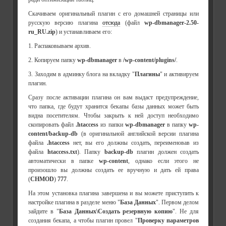
Скачиваем оригинальный плагин с его домашней страницы или
русскую версию плагина
отсюда
(файл
wp-dbmanager-2.50-
ru_RU.zip
) и устанавливаем его:
1. Распаковываем архив.
2. Копируем папку
wp-dbmanager
в
/wp-content/plugins/
.
3. Заходим в админку блога на вкладку "
Плагины
" и активируем
плагин.
Сразу после активации плагина он вам выдаст предупреждение,
что папка, где будут хранится бекапы базы данных может быть
видна посетителям. Чтобы закрыть к ней доступ необходимо
скопировать файл
.htaccess
из папки
wp-dbmanager
в папку
wp-
content/backup-db
(в оригинальной английской версии плагина
файла
.htaccess
нет, вы его должны создать, переименовав из
файла
htaccess.txt
). Папку
backup-db
плагин должен создать
автоматически в папке
wp-content
, однако если этого не
произошло вы должны создать ее вручную и дать ей права
(
CHMOD
)
777
.
На этом установка плагина завершена и вы можете приступить к
настройке плагина в разделе меню "
База Данных
". Первом делом
зайдите в "
База Данных\Создать резервную копию
". Не для
создания бекапа, а чтобы плагин провел "
Проверку параметров