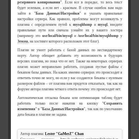
резервного копирования
". Если все в порядке, то весь текст
будет зеленым, а если нет - красным. В случае ошибок вам надо
зайти в "
База Данных\Настройки
" и указать правильные
настройки сервера. Как правило, проблемы могут возникнуть у
плагина с определением путей к
mysqldump
и
mysql
, введите
правильные пути или сначала узнайте их у вашего хостера
(например это
usr/local/bin/mysql
и
/usr/local/bin/mysqldump
у
Зенона
, на хостинге которого расположен этот блог).
Плагин не умеет работать с базой данных по нестандартному
порту. Автор обещает добавить эту возможность в будущих
версиях плагина, но пока что ее нет. Также на некоторых серверах
плагин может неправильно работать, создавая пустые файлы с
бекапом базы данных. На каких именно серверах это происходит я
ответить точно не могу, но если у вас создаются бекапы с нулевым
размером файлов – от плагина вам придется отказаться, так как на
форуме автора плагина четкого ответа почему это происходит нет.
Автоматическая отсылка бекапа или оптимизация таблиц будет
работать только после нажатия на кнопку "
Сохранить
изменения
" в "
База Данных\Настройки
", так как по умолчанию
дата бекапа в плагине не задана.
Автор плагина:
Lester "GaMerZ" Chan