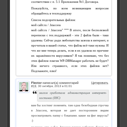
соответствии с п. 5.1 Приложения №1 Договора.
Пожалуйста, по всем возникающим вопросам
обращайтесь в техподдержку
Список подозрительных файлов:
мой сайт.ru / .htaccess
мой сайт.ru / .htaccess" """" В итоге, после бесполезной
переписки с тех.поддержкой - эти 2 файла были - таки
удалены. Сейчас ради любопытства залезла в интернет, и
прочитала в вашей статье, что файлы всё-таки нужны. И
что же мне теперь делать, если я их удалила по причине
их заражённости вирусняком? Я так понимаю, что без
этих файлом плагин WP-DBManager работать не будет?
Или ничего страшного, если этих файлов нет?
Подскажите, плиз!
Flector
написал(а) комментарий
Цитировать
#19
,
мигом сработала администрация интернет-
хостинга (IHC)
вам бы хостинг поменять. там одна безобидная строчка
в .htaccess, которая не дает посторонним людям
просматривать папку с бэкапами. какие на фиг вирусы?
:)