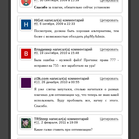
#7
,
Цитировать
Спасибо
за плагин, обязательно сейчас установлю
HiGet
написал(а) комментарий
Цитировать
#8
,
Посмотрим, должна быть хорошая альтернатива, тем
более с возможностью обходить phpMyAdmin.
Владимир
написал(а) комментарий
Цитировать
#9
,
Была ошибка - нулевой файл! Причина: права 777 -
исправил на 755 - все заработало на ура!
zi3k.com
написал(а) комментарий
Цитировать
#10
,
Я уже слегка запутался, столько начитался о разных
плагинах для оптимизации wp, что теперь не знаю какой
использовать. Буду пробовать все, начну с этого.
Спасибо.
TRSteep
написал(а) комментарий
Цитировать
#11
,
Какие галки ставить при оптимизации?