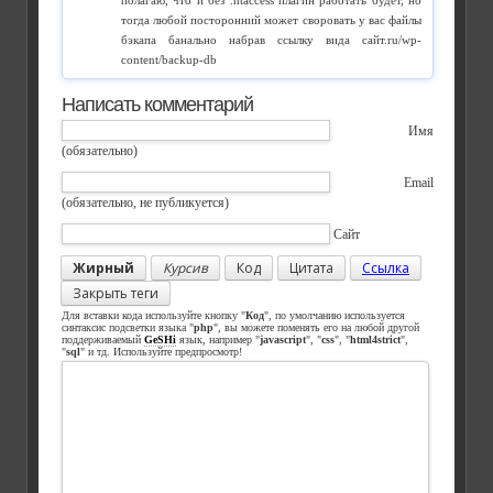
полагаю, что и без .htaccess плагин работать будет, но
тогда любой посторонний может своровать у вас файлы
бэкапа банально набрав ссылку вида сайт.ru/wp-
content/backup-db
Написать комментарий
Имя
(обязательно)
Email
(обязательно, не публикуется)
Сайт
Жирный
Курсив
Код
Цитата
Ссылка
Закрыть теги
Для вставки кода используйте кнопку "
Код
", по умолчанию используется
синтаксис подсветки языка "
php
", вы можете поменять его на любой другой
поддерживаемый
GeSHi
язык, например "
javascript
", "
css
", "
html4strict
",
"
sql
" и тд. Используйте предпросмотр!