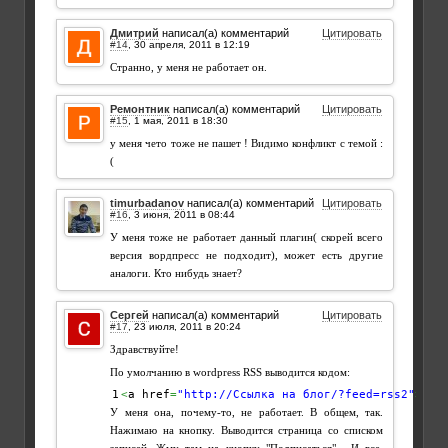
Дмитрий
написал(а) комментарий
Цитировать
#14
,
Странно, у меня не работает он.
Ремонтник
написал(а) комментарий
Цитировать
#15
,
у меня чето тоже не пашет ! Видимо конфликт с темой :
(
timurbadanov
написал(а) комментарий
Цитировать
#16
,
У меня тоже не работает данный плагин( скорей всего
версия вордпресс не подходит), может есть другие
аналоги. Кто нибудь знает?
Сергей
написал(а) комментарий
Цитировать
#17
,
Здравствуйте!
По умолчанию в wordpress RSS выводится кодом:
<
a href
=
"http://Ссылка на блог/?feed=rss2"
>
У меня она, почему-то, не работает. В общем, так.
Нажимаю на кнопку. Выводится страница со списком