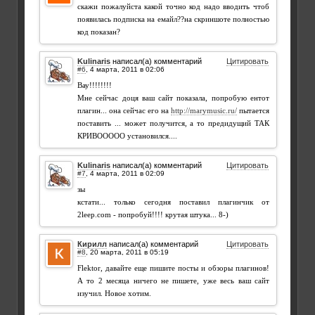
скажи пожалуйста какой точно код надо вводить чтоб
появилась подписка на емайл??на скриншоте полностью
код показан?
Kulinaris
написал(а) комментарий
Цитировать
#6
,
Вау!!!!!!!!
Мне сейчас доця ваш сайт показала, попробую ентот
плагин... она сейчас его на
http://marymusic.ru/
пытается
поставить ... может получится, а то предидущий ТАК
КРИВООООО установился....
Kulinaris
написал(а) комментарий
Цитировать
#7
,
зы
кстати... только сегодня поставил плагинчик от
2leep.com - попробуй!!!! крутая штука... 8-)
Кирилл
написал(а) комментарий
Цитировать
#8
,
Flektor, давайте еще пишите посты и обзоры плагинов!
А то 2 месяца ничего не пишете, уже весь ваш сайт
изучил. Новое хотим.