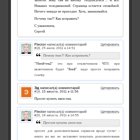
записей. Жму там на кнопку "Подписаться"... И все.
Никаких телодвижений. Страница остается спокойной.
Ничего никуда не приходит. Хоть, занажимайся.
Почему так?! Как исправить?
С уважением,
Сергей
Flector
написал(а) комментарий
Цитировать
#18
,
Почему так?! Как исправить?
"
?feed=rss2
" это при отключенном ЧПУ, при
включенном будет "
/feed
". надо просто поправить
ссылку.
Эд
написал(а) комментарий
Цитировать
#19
,
Просит купить икон-пак.
Flector
написал(а) комментарий
Цитировать
#20
,
Просит купить икон-пак.
просит. для дополнительных сервисов вроде гугла+ -
никто же вас не заставляет покупать дополнительные