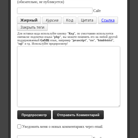
(обязательно, не публикуется)
Сайт
Жирный
Курсив
Код
Цитата
Ссылка
Закрыть теги
Для вставки кода используйте кнопку "
Код
", по умолчанию используется
синтаксис подсветки языка "
php
", вы можете поменять его на любой другой
поддерживаемый
GeSHi
язык, например "
javascript
", "
css
", "
html4strict
",
"
sql
" и тд. Используйте предпросмотр!
Уведомить меня о новых комментариях через email.