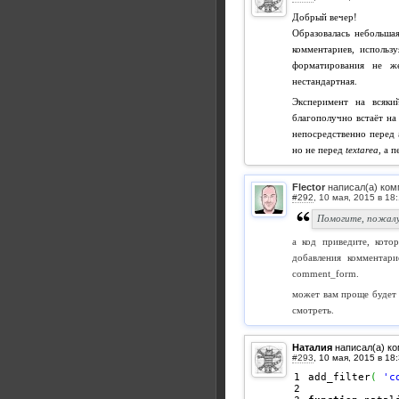
Добрый вечер!
Образовалась небольша
комментариев, использ
форматирования не ж
нестандартная.
Эксперимент на всяки
благополучно встаёт на
непосредственно перед
но не перед
textarea
, а 
Flector
написал(а) ком
#292
,
Помогите, пожалу
а код приведите, кото
добавления комментари
comment_form.
может вам проще будет 
смотреть.
Наталия
написал(а) к
#293
,
1

add_filter
(
'c
2
