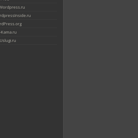
Wordpress.ru
dpressInside.ru
dPress.org
-Kama.ru
slugi.ru
"
 rows
=
"6"
 required
>
' . '
</
textarea
></
p
>
',