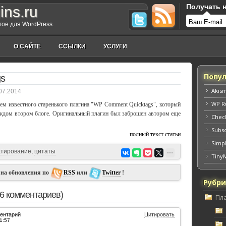
Получать н
ins.ru
угое для WordPress.
О САЙТЕ
ССЫЛКИ
УСЛУГИ
Попул
gs
Akis
07.2014
WP Ru
сем известного старенького плагина "WP Comment Quicktags", который
каждом втором блоге. Оригинальный плагин был заброшен автором еще
Chec
Subs
полный текст статьи
Simpl
тирование
,
цитаты
Tiny
 на обновления по
RSS
или
Twitter
!
Рубр
36 комментариев)
Пл
ентарий
Цитировать