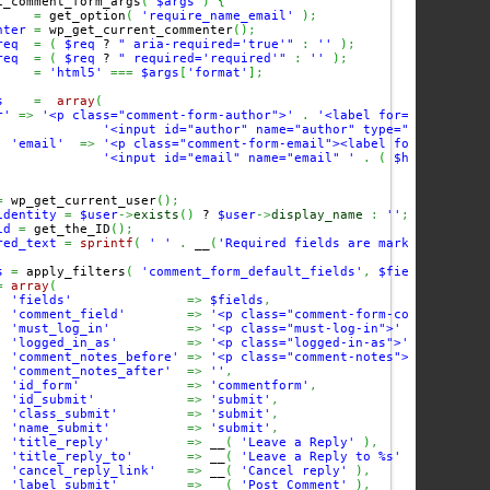
i_comment_form_args
(
$args
)
{
=
 get_option
(
'require_name_email'
)
;
nter
=
 wp_get_current_commenter
(
)
;
req
=
(
$req
 ? 
" aria-required='true'"
:
''
)
;
req
=
(
$req
 ? 
" required='required'"
:
''
)
;
=
'html5'
===
$args
[
'format'
]
;
s
=
array
(
r'
=>
'<p class="comment-form-author">'
.
'<label for="author">'
'<input id="author" name="author" type="text" valu
'email'
=>
'<p class="comment-form-email"><label for="email">
'<input id="email" name="email" '
.
(
$html5
 ? 
'ty
=
 wp_get_current_user
(
)
;
identity
=
$user
->
exists
(
)
 ? 
$user
->
display_name
:
''
;
id
=
 get_the_ID
(
)
;
red_text
=
sprintf
(
' '
.
 __
(
'Required fields are marked %s'
,
'n
s
=
 apply_filters
(
'comment_form_default_fields'
,
$fields
)
;
=
array
(
'fields'
=>
$fields
,
'comment_field'
=>
'<p class="comment-form-comment"><la
'must_log_in'
=>
'<p class="must-log-in">'
.
sprintf
(
'logged_in_as'
=>
'<p class="logged-in-as">'
.
sprintf
'comment_notes_before'
=>
'<p class="comment-notes">'
.
(
$req
 
'comment_notes_after'
=>
''
,
'id_form'
=>
'commentform'
,
'id_submit'
=>
'submit'
,
'class_submit'
=>
'submit'
,
'name_submit'
=>
'submit'
,
'title_reply'
=>
 __
(
'Leave a Reply'
)
,
'title_reply_to'
=>
 __
(
'Leave a Reply to %s'
)
,
'cancel_reply_link'
=>
 __
(
'Cancel reply'
)
,
'label_submit'
=>
 __
(
'Post Comment'
)
,