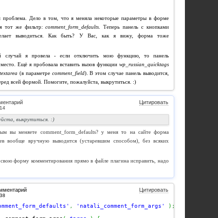
я проблема. Дело в том, что я меняла некоторые параметры в форме
уя тот же фильтр:
comment_form_defaults
. Теперь панель с кнопками
елает выводиться. Как быть? У Вас, как я вижу, форма тоже
й случай я провела - если отключить мою функцию, то панель
 место. Ещё я пробовала вставить вызов функции
wp_russian_quicktags
textarea
(в параметре
comment_field
). В этом случае панель выводится,
перед всей формой. Помогите, пожалуйста, выкрутиться. :)
ментарий
Цитировать
йста, выкрутиться. :)
рым вы меняете comment_form_defaults? у меня то на сайте форма
ев вообще вручную выводится (устаревшим способом), без всяких
свою форму комментирования прямо в файле плагина исправить, надо
омментарий
Цитировать
omment_form_defaults'
,
'natali_comment_form_args'
)
;