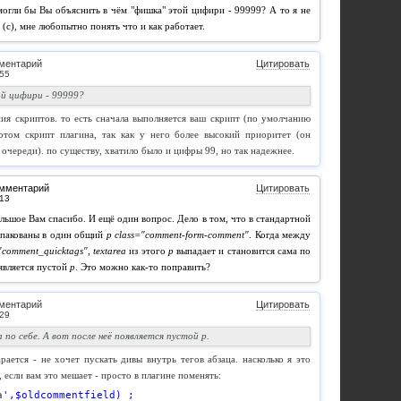
могли бы Вы объяснить в чём "фишка" этой цифири - 99999? А то я не
 (с), мне любопытно понять что и как работает.
ментарий
Цитировать
ой цифири - 99999?
ия скриптов. то есть сначала выполняется ваш скрипт (по умолчанию
отом скрипт плагина, так как у него более высокий приоритет (он
очереди). по существу, хватило было и цифры 99, но так надежнее.
омментарий
Цитировать
льшое Вам спасибо. И ещё один вопрос. Дело в том, что в стандартной
пакованы в один общий
p class="comment-form-comment"
. Когда между
"comment_quicktags"
,
textarea
из этого
p
выпадает и становится сама по
оявляется пустой
p
. Это можно как-то поправить?
ментарий
Цитировать
 по себе. А вот после неё появляется пустой p.
рается - не хочет пускать дивы внутрь тегов абзаца. насколько я это
 если вам это мешает - просто в плагине поменять:
a
',$oldcommentfield) ;