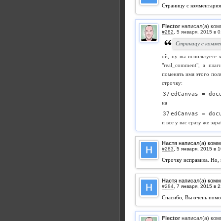
Страницу с комментария
Flector
написал(а) ком
#282
,
Страницу с комме
ой, ну вы используете 
"real_comment", а пла
поменять имя этого поля
строчку:
edCanvas = doc
на
edCanvas = doc
и все у вас сразу же зара
Настя
написал(а) комм
#283
,
Строчку исправила. Но, 
Настя
написал(а) комм
#284
,
Спасибо, Вы очень помо
Flector
написал(а) ком