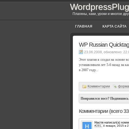
WordpressPlug
Плагины, хаки, уроки и многое др
ГЛАВНАЯ
КАРТА САЙТА
WP Russian Quickta
, обновлено:
22.
Этот плагин я создал на основе в
устанавливали лет 5-6 назад на 
в 2007 году...
Комментарии
форма
Понравился пост? Подпишись
Комментарии (всего 3
Настя
написал(а) комм
#281
,