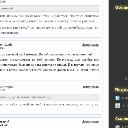
Облак
 помогли!
 знаю, почему именно на вашей теме не работает - что-то со скриптами
 плагина на десятке разных тем - все по-прежнему отлично работает.
е скачать вашу тему? или киньте архив с ней на
rlector@gmail.com
- я у
е проверю все.
ентарий
Цитировать
, за короткий свой коммент. Вы действительно мне очень помогли!
быстро отреагировали на мой вопрос. Во-вторых, моя ошибка при
йствительно была (из-за хака защиты от спама). И в-третьих, основная
ине, а в теме (шаблоне) сайта. Обновила файлы темы - и, вуаля, плагин
О
ментарий
Цитировать
Подпи
мы - и, вуаля, плагин заработал )))
Чи
час на сайте другой, не мой :) поэтому я и подумал, что это у вас
За
Ссыл
нтарий
Цитировать
Бл