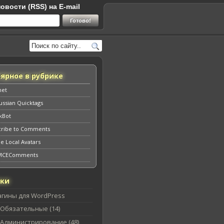
овости (RSS) на E-mail
ярное в рубрике
met
ssian Quicktags
kBot
cribe to Comments
e Local Avatars
MCEComments
ики
агины для WordPress
Обязательные (14)
Администрирование (48)