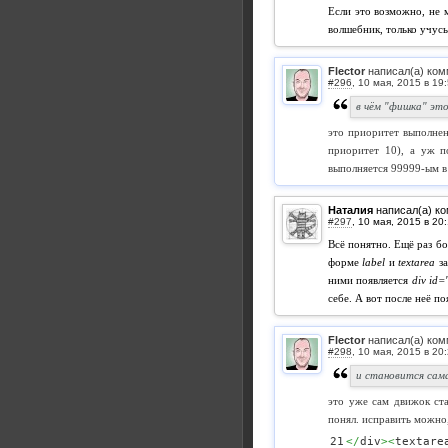
Если это возможно, не 
волшебник, только учусь
Flector
написал(а) ком
#296
,
в чём "фишка" эт
это приоритет выполнен
приоритет 10), а уж п
выполняется 99999-ым в 
Наталия
написал(а) к
#297
,
Всё понятно. Ещё раз бо
форме
label
и
textarea
за
ними появляется
div id=
себе. А вот после неё п
Flector
написал(а) ком
#298
,
и становится сама
это уже сам движок ста
понял. исправить можно,
</
div
><
textare