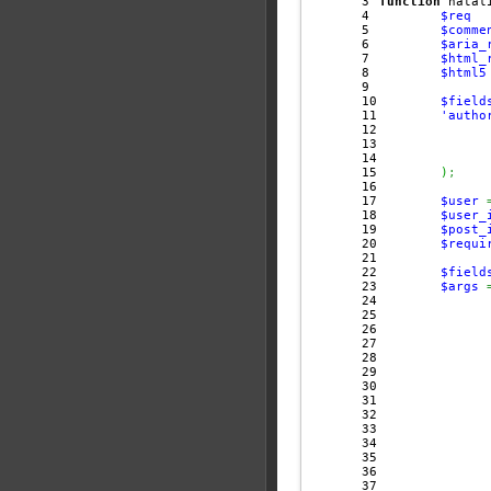
3

function
 natal
4

$req
5

$comme
6

$aria_
7

$html_
8

$html5
9

10

$field
11

'autho
12

13

14

15

)
;
16

17

$user
18

$user_
19

$post_
20

$requi
21

22

$field
23

$args
24

25

26

27

28

29

30

31

32

33

34

35

36

37
