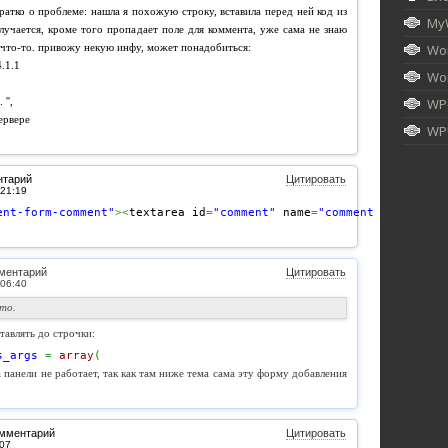
ратко о проблеме: нашла я похожую строку, вставила перед ней код из
My
олучается, кроме того пропадает поле для коммента, уже сама не знаю
е что-то. привожу некую инфу, может понадобиться:
Wor
.1.1
Wor
. '',
WP
ервере
WPU
нтарий
Цитировать
ent-form-comment"
><
textarea id
=
"comment"
 name
=
"comment"
 cols
=
"45
ментарий
Цитировать
то.
тавлять до строчки:
s_args
=
array
(
а панели не работает, так как там ниже тема сама эту форму добавления
.
омментарий
Цитировать