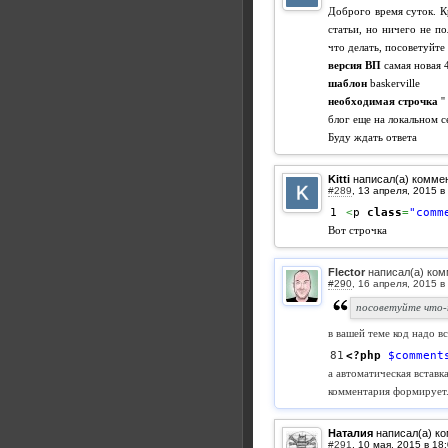
Доброго время суток. К
статьи, но ничего не п
что делать, посоветуйт
версия ВП
самая новая 4
шаблон
baskerville
необходимая строчка
'' 
блог еще на локальном с
Буду ждать ответа
Kitti
написал(а) комме
#289
,
<
p 
class
=
"comm
Вот строчка
Flector
написал(а) ком
#290
,
посоветуйте что-
в вашей теме код надо вс
<?php
$comment
а автоматическая вставк
комментария формирует
Наталия
написал(а) к
#291
,