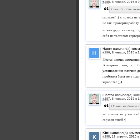
#285
,
Спасибо, Вы очень
сарказм? :) я правда не
не так. проверил работу
может дадите ссылку, гд
себя на тестовом сервер
Настя
написал(а) комм
#286
,
Flector, прошу прощения
Во-первых, тем, что 
установлении плагина де
проблема была не в плаг
заработал )))
Flector
написал(а) ком
#287
,
Обновила файлы те
но плагин то у вас сей
сарказм такой :)
Kitti
написал(а) комме
#288
,