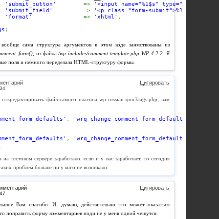
'submit_button'
=>
'<input name="%1$s" type="submit" id
'submit_field'
=>
'<p class="form-submit">%1$s %2$s</p
'format'
=>
'xhtml'
,
gs
;
 вообще сама структура аргументов в этом коде заимствованы из
omment_form()
, из файла
/wp-includes/comment-template.php WP 4.2.2
. Я
ные поля и немного переделала HTML-структуру формы.
ментарий
Цитировать
 откредактировать файл самого плагина wp-russian-quicktags.php, вам
mment_form_defaults'
,
'wrq_change_comment_form_defaults'
)
;
mment_form_defaults'
,
'wrq_change_comment_form_defaults'
,
99999
)
;
.
 на тестовом сервере заработало. если и у вас заработает, то сегодня
аких проблем больше ни у кого не возникало.
омментарий
Цитировать
ольшое Вам спасибо. И, думаю, действительно это может оказаться
то поправить форму комментариев поди не у меня одной чешутся.