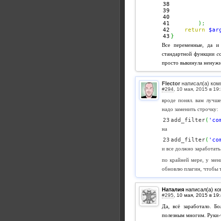
38

39

40

41

)
;
42

return
$ar
}
Все переменные, да и
стандартной функции
c
просто выкинула ненуж
Flector
написал(а) ком
#294
,
вроде понял. вам лучше
надо заменить строчку:
add_filter
(
'co
на
add_filter
(
'co
и все должно заработать
по крайней мере, у меня
обновлю плагин, чтобы т
Наталия
написал(а) к
#295
,
Да, всё заработало. Б
полезным многим. Руки-