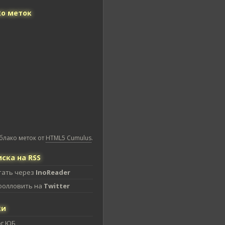
о меток
блако меток от
HTML5 Cumulus
.
ска на RSS
тать через
InoReader
фолловить на
Twitter
ки
ог ЮБ