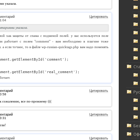
ми указала.
ментарий
Цитировать
нтариями указала.
мой хак защиты от спама с подменой полей. у вас используется поле
гин работает с полем "comment" - вам необходимо в плагине тоже
. а если точнее, то в файле wp-russian-quicktags.php вам надо поменять
ument.getElementById('comment');
Ст
ument.getElementById('real_comment');
ботает.
ентарий
Цитировать
Ру
к сожалению, все по-прежнему (((
ентарий
Цитировать
Без
гли!
Офф
ментарий
Цитировать