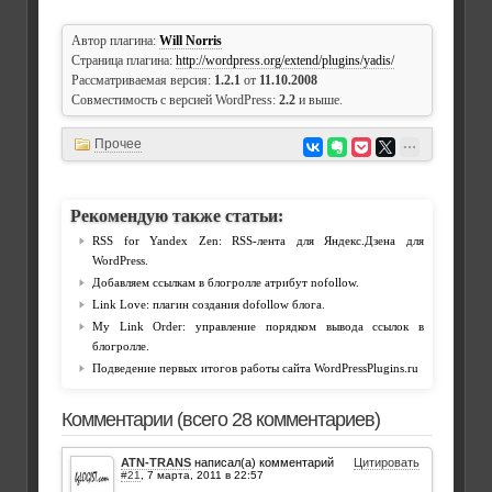
Автор плагина:
Will Norris
Страница плагина:
http://wordpress.org/extend/plugins/yadis/
Рассматриваемая версия:
1.2.1
от
11.10.2008
Совместимость с версией WordPress:
2.2
и выше.
Прочее
Рекомендую также статьи:
RSS for Yandex Zen: RSS-лента для Яндекс.Дзена для
WordPress.
Добавляем ссылкам в блогролле атрибут nofollow.
Link Love: плагин создания dofollow блога.
My Link Order: управление порядком вывода ссылок в
блогролле.
Подведение первых итогов работы сайта WordPressPlugins.ru
Комментарии (всего 28 комментариев)
ATN-TRANS
написал(а) комментарий
Цитировать
#21
,