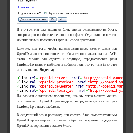
И это все, мы уже зашли на блог, минуя регистрацию на блоге,
авторизацию и обновление своего профиля. Один клик и готово.
Именно этим и подкупает
OpenID
, своей простотой.
Конечно, для того, чтобы использовать адрес своего блога при
OpenID
-авторизации вовсе не обязательно ставить плагин
WP-
Yadis
. Можно это сделать и вручную, отредактировав файл
header.php
вашего шаблона и добавив туда что-то типа (в случае
использования
Яндекса
):
<
link
rel
=
"openid.server"
href
=
"http://openid.yandex.ru
<
link
rel
=
"openid2.provider"
href
=
"http://openid.yandex
<
link
rel
=
"openid.delegate"
href
=
"http://openid.yandex.
<
link
rel
=
"openid2.local_id"
href
=
"http://openid.yandex
Но вариант с плагином хорош тем, что вы легко можете менять
используемых
OpenID
-провайдеров, не редактируя каждый раз
header.php
вашего шаблона.
В следующий раз я расскажу, как сделать блог самостоятельным
OpenID
-провайдером и каким образом встроить поддержку
OpenID
-авторизации в вашем блоге.