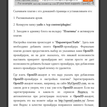
Скачиваем плагин с его домашней страницы и устанавливаем его:
1. Распаковываем архив.
2. Копируем папку
yadis
в
/wp-content/plugins/
.
3. Заходим в админку блога на вкладку "
Плагины
" и активируем
плагин.
Настройка плагина происходит в "
Параметрах\Yadis
". Здесь вам
необходимо добавить своего
OpenID
-провайдера. Формально
плагин должен предоставлять выбор из указанных вами
OpenID
-
провайдеров, но на деле оказалось, что никакой возможности
выставить приоритет провайдерам нет: плагин просто не дает
возможности добавить больше одного провайдера, при добавлении
нового провайдера старый почему-то удаляется.
Где взять
OpenID
-аккаунт и что надо указать при добавлении
OpenID
-провайдера в настройках плагина? Зарегистрировать
OpenID
-аккаунт можно, например, на сайте
MyOpenID.com
, но на
самом деле я уверен, что у вас уже есть
OpenID
-аккаунт. Если вы
зарегистрированы в каком-то из сервисов
Яндекса
, то
автоматически при регистрации получили и
OpenID
-аккаунт,
проверить это вы можете зайдя на
http://openid.yandex.ru/
Лично
мне Яндекс в качестве провайдера понравился намного больше,