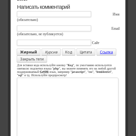
Написать комментарий
Имя
(обязательно)
Email
(обязательно, не публикуется)
Сайт
Жирный
Курсив
Код
Цитата
Ссылка
Закрыть теги
Для вставки кода используйте кнопку "
Код
", по умолчанию используется
синтаксис подсветки языка "
php
", вы можете поменять его на любой другой
поддерживаемый
GeSHi
язык, например "
javascript
", "
css
", "
html4strict
",
"
sql
" и тд. Используйте предпросмотр!