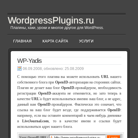
WordpressPlugins.ru
Плагины, хаки, уроки и многое другое для WordPress.
ГЛАВНАЯ
КАРТА САЙТА
УСЛУГИ
WP-Yadis
, обновлено:
25.08.2009
С помощью этого плагина вы можете использовать
URL
вашего
собственного блога при
OpenID
-авторизации на сторонних сайтах.
Плагин не делает ваш блог
OpenID
-провайдером, необходимость
регистрации
OpenID
-аккаунта не отменяется, но зато теперь в
качестве
URL
'а будет использоваться именно ваш блог, а не адрес,
данный вам
OpenID
-провайдером. Фактически это означает, что
ссылка на ваш блог будет везде, где поддерживается
OpenID
:
например, если вы оставите комментарий в чьем-нибудь дневнике
в
LiveJournal.com
, то в качестве имени и ссылки будет
использоваться адрес вашего блога.