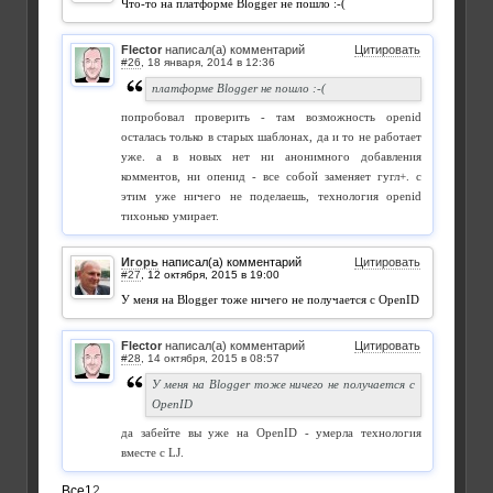
Что-то на платформе Blogger не пошло :-(
Flector
написал(а) комментарий
Цитировать
#26
,
платформе Blogger не пошло :-(
попробовал проверить - там возможность openid
осталась только в старых шаблонах, да и то не работает
уже. а в новых нет ни анонимного добавления
комментов, ни опенид - все собой заменяет гугл+. с
этим уже ничего не поделаешь, технология openid
тихонько умирает.
Игорь
написал(а) комментарий
Цитировать
#27
,
У меня на Blogger тоже ничего не получается с OpenID
Flector
написал(а) комментарий
Цитировать
#28
,
У меня на Blogger тоже ничего не получается с
OpenID
да забейте вы уже на OpenID - умерла технология
вместе с LJ.
Все
1
2