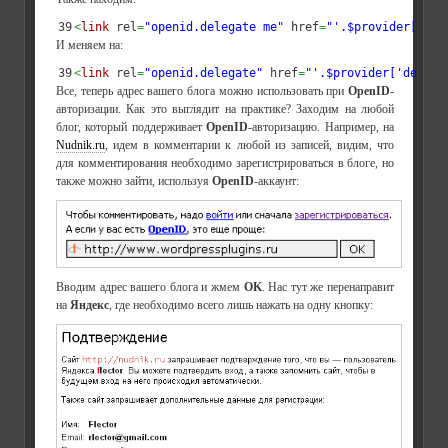
<
link
 rel
=
"openid.delegate me"
 href
=
"'.$provider['del
И меняем на:
<
link
 rel
=
"openid.delegate"
 href
=
"'.$provider['delega
Все, теперь адрес вашего блога можно использовать при
OpenID
-
авторизации. Как это выглядит на практике? Заходим на любой
блог, который поддерживает
OpenID
-авторизацию. Например, на
Nudnik.ru
, идем в комментарии к любой из записей, видим, что
для комментирования необходимо зарегистрироваться в блоге, но
также можно зайти, используя
OpenID
-аккаунт:
Вводим адрес вашего блога и жмем
OK
. Нас тут же перенаправит
на
Яндекс
, где необходимо всего лишь нажать на одну кнопку: