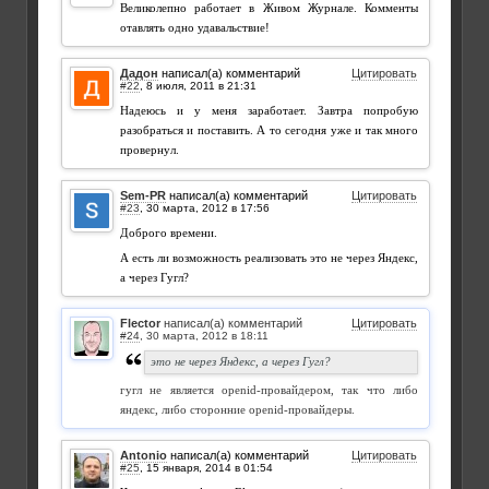
Великолепно работает в Живом Журнале. Комменты
отавлять одно удавальствие!
Дадон
написал(а) комментарий
Цитировать
#22
,
Надеюсь и у меня заработает. Завтра попробую
разобраться и поставить. А то сегодня уже и так много
провернул.
Sem-PR
написал(а) комментарий
Цитировать
#23
,
Доброго времени.
А есть ли возможность реализовать это не через Яндекс,
а через Гугл?
Flector
написал(а) комментарий
Цитировать
#24
,
это не через Яндекс, а через Гугл?
гугл не является openid-провайдером, так что либо
яндекс, либо сторонние openid-провайдеры.
Antonio
написал(а) комментарий
Цитировать
#25
,