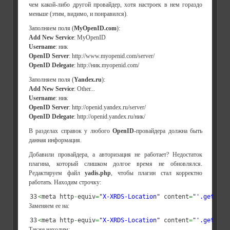
чем какой-либо другой провайдер, хотя настроек в нем гораздо
меньше (этим, видимо, и понравился).
Заполняем поля (
MyOpenID.com
):
Add New Service
: MyOpenID
Username
: ник
OpenID Server
: http://www.myopenid.com/server/
OpenID Delegate
: http://ник.myopenid.com/
Заполняем поля (
Yandex.ru
):
Add New Service
: Other...
Username
: ник
OpenID Server
: http://openid.yandex.ru/server/
OpenID Delegate
: http://openid.yandex.ru/ник/
В разделах справок у любого
OpenID-
провайдера должна быть
данная информация.
Добавили провайдера, а авторизация не работает? Недостаток
плагина, который слишком долгое время не обновлялся.
Редактируем файл
yadis.php
, чтобы плагин стал корректно
работать. Находим строчку:
<
meta http
-
equiv
=
"X-XRDS-Location"
 content
=
"'.get_opt
Заменяем ее на:
<
meta http
-
equiv
=
"X-XRDS-Location"
 content
=
"'.get_opt
Также находим: