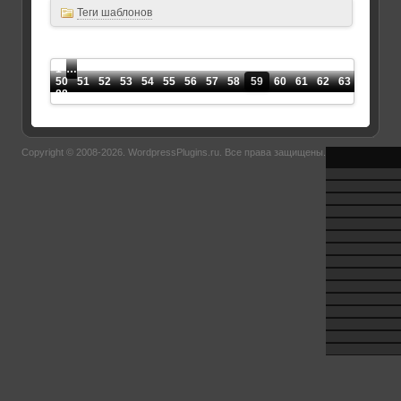
Теги шаблонов
1
…
50
51
52
53
54
55
56
57
58
59
60
61
62
63
64
65
88
Copyright © 2008-2026.
WordpressPlugins.ru
. Все права защищены.