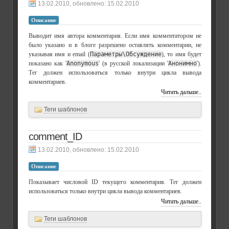
, обновлено:
15.02.2010
Описание
Выводит имя автора комментария. Если имя комментатором не
было указано и в блоге разрешено оставлять комментарии, не
указывая имя и email (
Параметры\Обсуждение
), то имя будет
показано как '
Anonymous
' (в русской локализации '
Анонимно
').
Тег должен использоваться только внутри цикла вывода
комментариев.
Читать дальше..
Теги шаблонов
comment_ID
, обновлено:
15.02.2010
Описание
Показывает числовой ID текущего комментария. Тег должен
использоваться только внутри цикла вывода комментариев.
Читать дальше..
Теги шаблонов