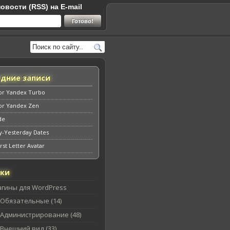
овости (RSS) на E-mail
едние записи
for Yandex Turbo
for Yandex Zen
de
y-Yesterday Dates
rst Letter Avatar
ики
агины для WordPress
Обязательные (14)
Администрирование (48)
Внешний вид (33)