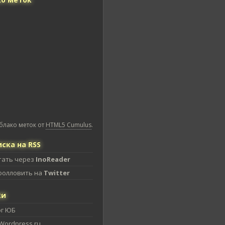
блако меток от
HTML5 Cumulus
.
ска на RSS
тать через
InoReader
фолловить на
Twitter
ки
ог ЮБ
Wordpress.ru