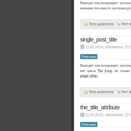
Выводит или возвращает заголово
название тега вместо заголовка р
Теги шаблонов
Нет 
single_post_title
, обновлено:
27.
Описание
Выводит или возвращает заголово
вне цикла
The Loop
, но только
page.php
).
Теги шаблонов
Нет 
the_title_attribute
, обновлено:
27.
Описание