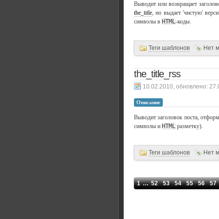
Выводит или возвращает заголово
the_title
, но выдает 'чистую' верс
символы в
HTML
-коды.
Теги шаблонов
Нет 
the_title_rss
, обновлено:
27.
Описание
Выводит заголовок поста, отфор
символы и
HTML
разметку).
Теги шаблонов
Нет 
1
…
52
53
54
55
56
57