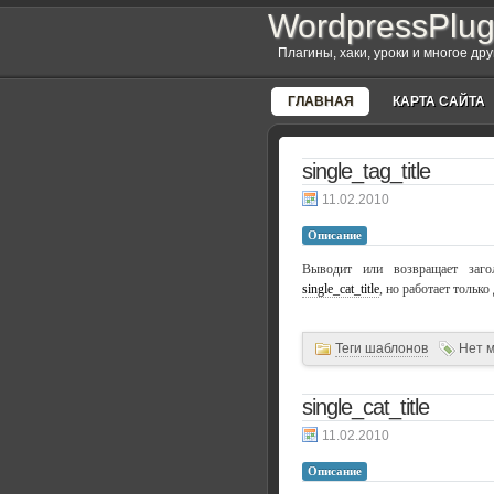
WordpressPlug
Плагины, хаки, уроки и многое др
ГЛАВНАЯ
КАРТА САЙТА
single_tag_title
11.02.2010
Описание
Выводит или возвращает заго
single_cat_title
, но работает только
Теги шаблонов
Нет 
single_cat_title
11.02.2010
Описание