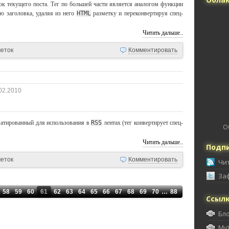
к текущего поста. Тег по большей части является аналогом функции
ию заголовка, удаляя из него
HTML
разметку и переконвертируя спец-
Читать дальше..
меток
Комментировать
02.2010
матированный для использования в
RSS
лентах (тег конвертирует спец-
О
Читать дальше..
Подпи
меток
Комментировать
Чи
За
58
59
60
61
62
63
64
65
66
67
68
69
70
…
88
Ссыл
Бл
My