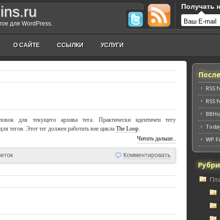
Получать н
ins.ru
угое для WordPress.
О САЙТЕ
ССЫЛКИ
УСЛУГИ
Посл
RSS 
RSS 
BBHi
ловок для текущего архива тега. Практически идентичен тегу
Toda
 для тегов. Этот тег должен работать вне цикла
The Loop
.
Читать дальше..
WP Fi
меток
Комментировать
Рубр
Пл