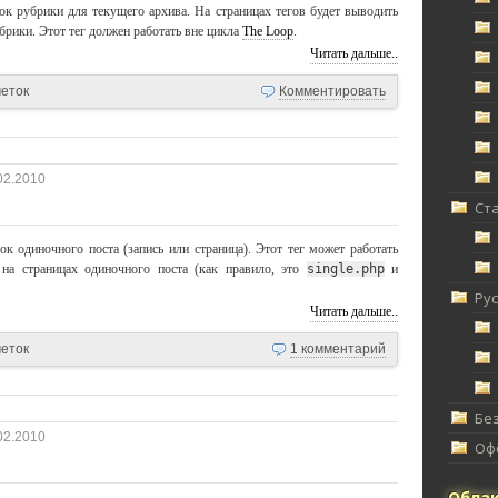
к рубрики для текущего архива. На страницах тегов будет выводить
убрики. Этот тег должен работать вне цикла
The Loop
.
Читать дальше..
меток
Комментировать
02.2010
Ст
к одиночного поста (запись или страница). Этот тег может работать
 на страницах одиночного поста (как правило, это
single.php
и
Ру
Читать дальше..
меток
1 комментарий
Без
02.2010
Офф
Облак