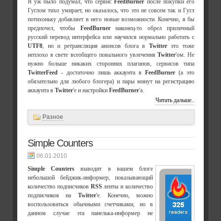
Я уж было подумал, что сервис
FeedBurner
после покупки его
Гуглом тихо умирает, но оказалось, что это не совсем так и Гугл
потихоньку добавляет в него новые возможности. Конечно, я бы
предпочел, чтобы
FeedBurner
наконец-то обрел приличный
русский перевод интерфейса или научился нормально работать с
UTF8
, но и ретрансляция анонсов блога в
Twitter
это тоже
неплохо в свете всеобщего повального увлечения
Twitter
'ом. Не
нужно больше никаких сторонних плагинов, сервисов типа
TwitterFeed
- достаточно лишь аккаунта в
FeedBurner
(а это
обязательно для любого блогера) и пары минут на регистрацию
аккаунта в
Twitter
'е и настройки
FeedBurner
'а.
Читать дальше..
Разное
Simple Counters
06.01.2010
Simple Counters
выводит в вашем блоге
небольшой бейджик-информер, показывающий
количество подписчиков
RSS
ленты и количество
подписчиков на
Twitter
'е. Конечно, можно
воспользоваться обычными счетчиками, но в
данном случае эта панелька-информер не