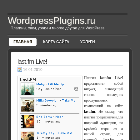
WordpressPlugins.ru
Плагины, хаки, уроки и многое другое для WordPress.
ГЛАВНАЯ
КАРТА САЙТА
УСЛУГИ
last.fm Live!
16.01.2010
Плагин
last.fm Live!
представляет собой
виджет, выводящий
список последних
прослушанных
композиций на сайте
last.fm
. Не скажу, что
плагин предназначен для
широкой аудитории, по
крайней мере, не в
нашей стране, для
которой
last.fm
в