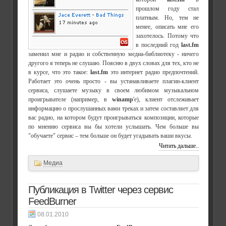
прошлом году стал
платным. Но, тем не
менее, описать мне его
захотелось. Потому что
в последний год
last.fm
заменил мне и радио и собственную медиа-библиотеку - ничего
другого я теперь не слушаю. Поясню в двух словах для тех, кто не
в курсе, что это такое:
last.fm
это интернет радио предпочтений.
Работает это очень просто - вы устанавливаете плагин-клиент
сервиса, слушаете музыку в своем любимом музыкальном
проигрывателе (например, в
winamp
'е), клиент отслеживает
информацию о прослушанных вами треках и затем составляет для
вас радио, на котором будут проигрываться композиции, которые
по мнению сервиса вы бы хотели услышать. Чем больше вы
"обучаете" сервис – тем больше он будет угадывать ваши вкусы.
Читать дальше..
Медиа
Публикация в Twitter через сервис
FeedBurner
08.01.2010