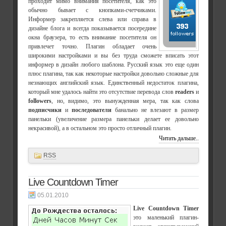
проходит мимо внимания посетителя, как это
обычно бывает с кнопками-счетчиками.
Информер закрепляется слева или справа в
дизайне блога и всегда показывается посередине
окна браузера, то есть внимание посетителя он
привлечет точно. Плагин обладает очень
широкими настройками и вы без труда сможете вписать этот
информер в дизайн любого шаблона. Русский язык это еще один
плюс плагина, так как некоторые настройки довольно сложные для
незнающих английский язык. Единственный недостаток плагина,
который мне удалось найти это отсутствие перевода слов
readers
и
followers
, но, видимо, это вынужденная мера, так как слова
подписчики
и
последователи
банально не влезают в размер
панельки (увеличение размера панельки делает ее довольно
некрасивой), а в остальном это просто отличный плагин.
Читать дальше..
RSS
Live Countdown Timer
05.01.2010
Live Countdown Timer
это маленький плагин-