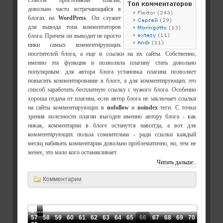
Совсем простенький плагин,
довольно часто встречающийся в
блогах на
WordPress
. Он служит
для вывода топа комментаторов
блога. Причем он выводит не просто
ники самых комментирующих
посетителей блога, а еще и ссылки на их сайты. Собственно,
именно эта функция и позволила плагину стать довольно
популярным: для автора блога установка плагина позволяет
повысить комментирование в блоге, а для комментирующих это
способ заработать бесплатную ссылку с чужого блога. Особенно
хороша отдача от плагина, если автор блога не заключает ссылки
на сайты комментирующих в
nofollow
и
noindex
теги. С точки
зрения полезности плагин выгоден именно автору блога - как
никак, комментарии в блоге останутся навсегда, а вот для
комментирующих польза сомнительна - ради ссылки каждый
месяц набивать комментарии довольно проблематично, но, тем не
менее, это мало кого останавливает.
Читать дальше..
Комментарии
1
…
57
58
59
60
61
62
63
64
65
66
67
68
69
70
71
72