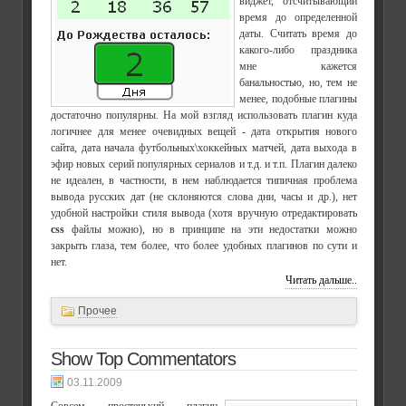
виджет, отсчитывающий
время до определенной
даты. Считать время до
какого-либо праздника
мне кажется
банальностью, но, тем не
менее, подобные плагины
достаточно популярны. На мой взгляд использовать плагин куда
логичнее для менее очевидных вещей - дата открытия нового
сайта, дата начала футбольных\хоккейных матчей, дата выхода в
эфир новых серий популярных сериалов и т.д. и т.п. Плагин далеко
не идеален, в частности, в нем наблюдается типичная проблема
вывода русских дат (не склоняются слова дни, часы и др.), нет
удобной настройки стиля вывода (хотя вручную отредактировать
css
файлы можно), но в принципе на эти недостатки можно
закрыть глаза, тем более, что более удобных плагинов по сути и
нет.
Читать дальше..
Прочее
Show Top Commentators
03.11.2009