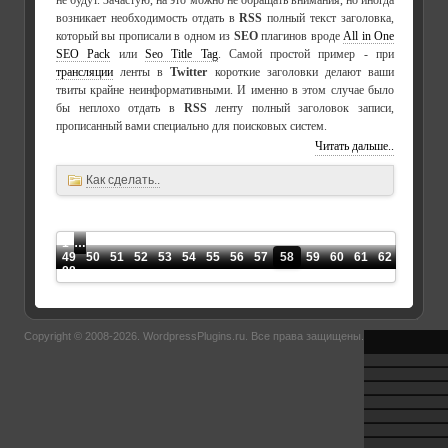
не будут. Зачастую, на это можно не обращать внимания, но иногда
возникает необходимость отдать в
RSS
полный текст заголовка,
который вы прописали в одном из
SEO
плагинов вроде
All in One
SEO Pack
или
Seo Title Tag
. Самой простой пример - при
трансляции
ленты в
Twitter
короткие заголовки делают ваши
твиты крайне неинформативными. И именно в этом случае было
бы неплохо отдать в
RSS
ленту полный заголовок записи,
прописанный вами специально для поисковых систем.
Читать дальше..
Как сделать..
1
…
49
50
51
52
53
54
55
56
57
58
59
60
61
62
63
64
88
Copyright © 2008-2026.
WordpressPlugins.ru
. Все права защищены.