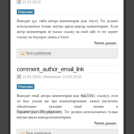
15.02.2010
Описание
Выводит урл сайта автора комментария (как текст). Тег должен
использоваться только внутри цикла вывода комментариев. Если
автор комментария не указал ссылку на свой сайт, то тег вернет
ссылку на текущую запись в блоге.
Читать дальше..
Теги шаблонов
comment_author_email_link
, обновлено:
15.02.2010
Описание
Выводит email автора комментария (как
mailto:
ссылку), если
он был указан им при комментировании записи (включить
обязательное указание email можно в
Параметрах\Обсуждение
). Тег должен использоваться только
внутри цикла вывода комментариев.
Читать дальше..
Теги шаблонов