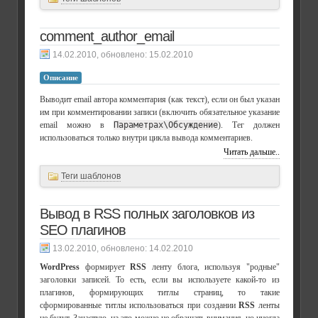
comment_author_email
, обновлено:
15.02.2010
Описание
Выводит email автора комментария (как текст), если он был указан
им при комментировании записи (включить обязательное указание
email можно в
Параметрах\Обсуждение
). Тег должен
использоваться только внутри цикла вывода комментариев.
Читать дальше..
Теги шаблонов
Вывод в RSS полных заголовков из
SEO плагинов
, обновлено:
14.02.2010
WordPress
формирует
RSS
ленту блога, используя "родные"
заголовки записей. То есть, если вы используете какой-то из
плагинов, формирующих титлы страниц, то такие
сформированные титлы использоваться при создании
RSS
ленты