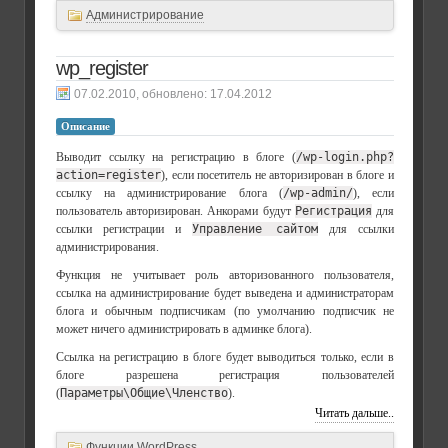
Администрирование
wp_register
, обновлено:
17.04.2012
Описание
Выводит ссылку на регистрацию в блоге (
/wp-login.php?
action=register
), если посетитель не авторизирован в блоге и
ссылку на администрирование блога (
/wp-admin/
), если
пользователь авторизирован. Анкорами будут
Регистрация
для
ссылки регистрации и
Управление сайтом
для ссылки
администрирования.
Функция не учитывает роль авторизованного пользователя,
ссылка на администрирование будет выведена и администраторам
блога и обычным подписчикам (по умолчанию подписчик не
может ничего администрировать в админке блога).
Ссылка на регистрацию в блоге будет выводиться только, если в
блоге разрешена регистрация пользователей
(
Параметры\Общие\Членство
).
Читать дальше..
Функции WordPress