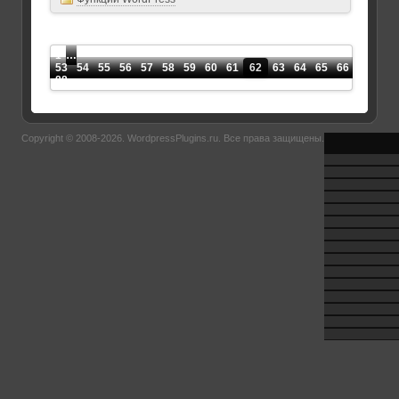
1
…
53
54
55
56
57
58
59
60
61
62
63
64
65
66
67
68
88
Copyright © 2008-2026.
WordpressPlugins.ru
. Все права защищены.