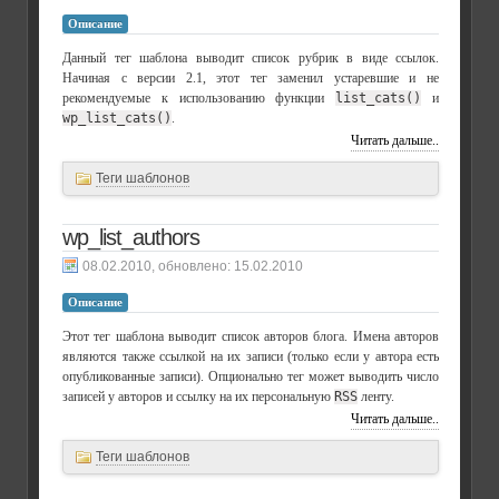
Описание
Данный тег шаблона выводит список рубрик в виде ссылок.
Начиная с версии 2.1, этот тег заменил устаревшие и не
рекомендуемые к использованию функции
list_cats()
и
wp_list_cats()
.
Читать дальше..
Теги шаблонов
wp_list_authors
, обновлено:
15.02.2010
Описание
Этот тег шаблона выводит список авторов блога. Имена авторов
являются также ссылкой на их записи (только если у автора есть
опубликованные записи). Опционально тег может выводить число
записей у авторов и ссылку на их персональную
RSS
ленту.
Читать дальше..
Теги шаблонов