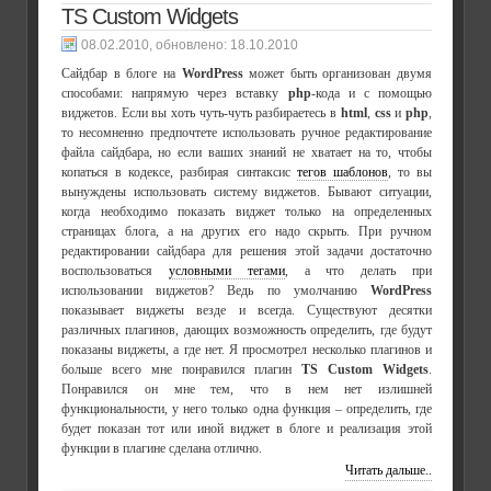
TS Custom Widgets
, обновлено:
18.10.2010
Сайдбар в блоге на
WordPress
может быть организован двумя
способами: напрямую через вставку
php
-кода и с помощью
виджетов. Если вы хоть чуть-чуть разбираетесь в
html
,
css
и
php
,
то несомненно предпочтете использовать ручное редактирование
файла сайдбара, но если ваших знаний не хватает на то, чтобы
копаться в кодексе, разбирая синтаксис
тегов шаблонов
, то вы
вынуждены использовать систему виджетов. Бывают ситуации,
когда необходимо показать виджет только на определенных
страницах блога, а на других его надо скрыть. При ручном
редактировании сайдбара для решения этой задачи достаточно
воспользоваться
условными тегами
, а что делать при
использовании виджетов? Ведь по умолчанию
WordPress
показывает виджеты везде и всегда. Существуют десятки
различных плагинов, дающих возможность определить, где будут
показаны виджеты, а где нет. Я просмотрел несколько плагинов и
больше всего мне понравился плагин
TS Custom Widgets
.
Понравился он мне тем, что в нем нет излишней
функциональности, у него только одна функция – определить, где
будет показан тот или иной виджет в блоге и реализация этой
функции в плагине сделана отлично.
Читать дальше..