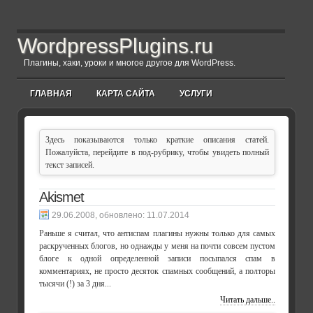
WordpressPlugins.ru
Плагины, хаки, уроки и многое другое для WordPress.
ГЛАВНАЯ
КАРТА САЙТА
УСЛУГИ
Здесь показываются только краткие описания статей.
Пожалуйста, перейдите в под-рубрику, чтобы увидеть полный
текст записей.
Akismet
, обновлено:
11.07.2014
Раньше я считал, что антиспам плагины нужны только для самых
раскрученных блогов, но однажды у меня на почти совсем пустом
блоге к одной определенной записи посыпался спам в
комментариях, не просто десяток спамных сообщений, а полторы
тысячи (!) за 3 дня...
Читать дальше..