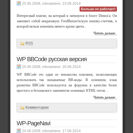
, обновлено:
23.06.2014
Больше не работает!
Интересный плагин, на который я наткнулся в блоге Dimox'а. Он
заменяет собой некрасивую FeedBurner'вскую кнопку-счетчик, в
которой нельзя изменить ничего кроме цвета...
Читать дальше..
RSS
WP BBCode русская версия
, обновлено:
20.06.2014
WP BBCode это один из множества плагинов, позволяющих
использовать так называемые BB-коды. В основном, язык
разметки BBCode используется на форумах в качестве более
простого и безопасного заменителя основных HTML-тегов...
Читать дальше..
Комментарии
WP-PageNavi
, обновлено:
17.06.2014