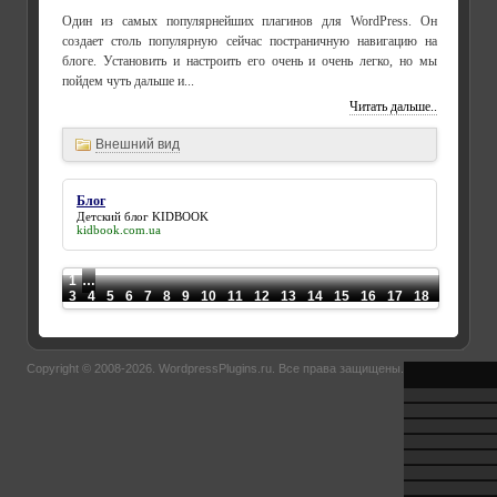
Один из самых популярнейших плагинов для WordPress. Он
создает столь популярную сейчас постраничную навигацию на
блоге. Установить и настроить его очень и очень легко, но мы
пойдем чуть дальше и...
Читать дальше..
Внешний вид
Блог
Детский
блог
KIDBOOK
kidbook.com.ua
1
…
3
4
5
6
7
8
9
10
11
12
13
14
15
16
17
18
19
20
Copyright © 2008-2026.
WordpressPlugins.ru
. Все права защищены.