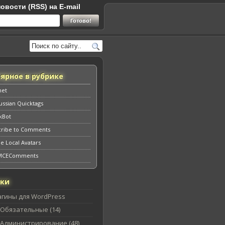
овости (RSS) на E-mail
ярное в рубрике
met
ssian Quicktags
kBot
cribe to Comments
e Local Avatars
MCEComments
ики
агины для WordPress
Обязательные (14)
Администрирование (48)