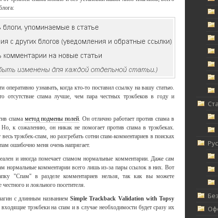
блога:
 оперативно узнавать, когда кто-то поставил ссылку на вашу статью.
то отсутствие спама лучше, чем пара честных трэкбеков в году и
Ст
тив спама
метод подмены полей
. Он отлично работает против спама в
 Но, к сожалению, он никак не помогает против спама в трэкбеках.
 весь трэкбек-спам, но разгребать сотни спам-комментариев в поисках
Ру
спам ошибочно меня очень напрягает.
еален и иногда помечает спамом нормальные комментарии. Даже сам
ам нормальные комментарии всего лишь из-за пары ссылок в них. Вот
апку "Спам" в разделе комментариев нельзя, так как вы можете
 честного и лояльного посетителя.
Без
плагин с длинным названием
Simple Trackback Validation with Topsy
ь входящие трэкбеки на спам и в случае необходимости будет сразу их
Офф