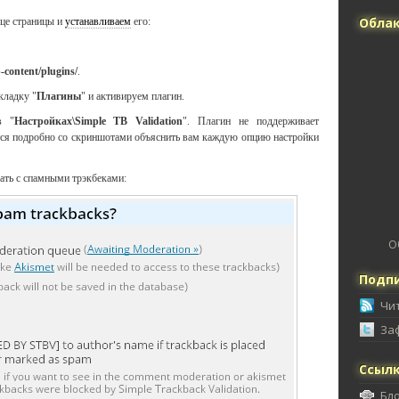
Облак
нце страницы и
устанавливаем
его:
-content/plugins/
.
кладку "
Плагины
" и активируем плагин.
в "
Настройках\Simple TB Validation
". Плагин не поддерживает
тся подробно со скриншотами объяснить вам каждую опцию настройки
лать с спамными трэкбеками:
О
Подпи
Чи
За
Ссыл
Бл