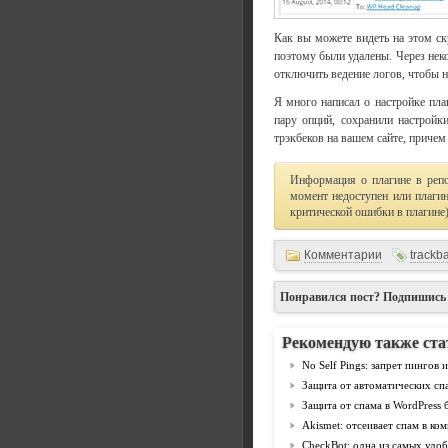
Как вы можете видеть на этом ск
поэтому были удалены. Через неко
отключить ведение логов, чтобы н
Я много написал о настройке плаг
пару опций, сохранили настройк
трэкбеков на вашем сайте, причем
Информация о плагине в реп
момент недоступен или плагин
критической ошибки в плагине
Комментарии
trackb
Понравился пост? Подпишись
Рекомендую также ста
No Self Pings: запрет пингов 
Защита от автоматических сп
Защита от спама в WordPress 
Akismet: отсеивает спам в ком
CheckBot: одна из самых удоб