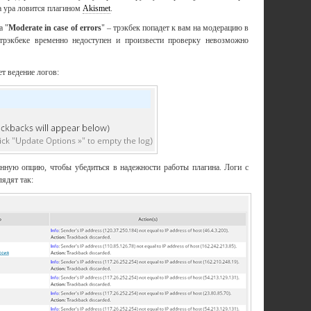
на ура ловится плагином
Akismet
.
а "
Moderate in case of errors
" – трэкбек попадет к вам на модерацию в
 трэкбеке временно недоступен и произвести проверку невозможно
т ведение логов:
нную опцию, чтобы убедиться в надежности работы плагина. Логи с
ядят так: