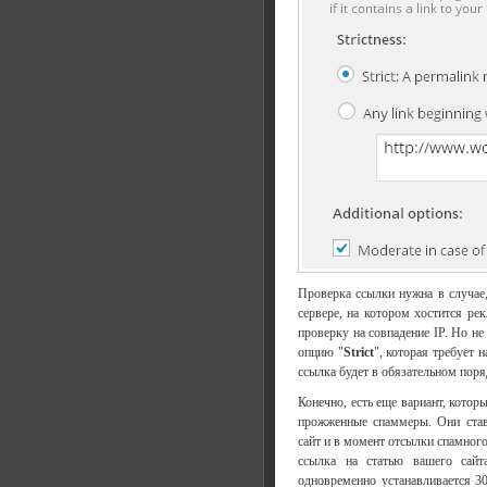
Проверка ссылки нужна в случае
сервере, на котором хостится ре
проверку на совпадение IP. Но не
опцию "
Strict
", которая требует 
ссылка будет в обязательном поря
Конечно, есть еще вариант, кото
прожженные спаммеры. Они став
сайт и в момент отсылки спамного
ссылка на статью вашего сайт
одновременно устанавливается 3