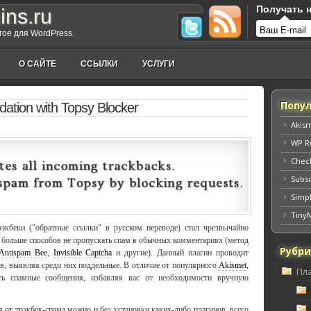
Получать н
ins.ru
угое для WordPress.
О САЙТЕ
ССЫЛКИ
УСЛУГИ
Попул
dation with Topsy Blocker
Akis
WP Ru
Chec
Subs
Simpl
Tiny
экбеки ("обратные ссылки" в русском переводе) стал чрезвычайно
е больше способов не пропускать спам в обычных комментариях (метод
Рубр
Antispam Bee
,
Invisible Captcha
и другие). Данный плагин проводит
в, выявляя среди них поддельные. В отличие от популярного
Akismet
,
Пл
ять спамные сообщения, избавляя вас от необходимости вручную
я от трэкбек-спама можно и без установки каких-либо плагинов, всего