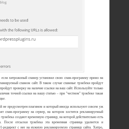
, если хитрожопый спамер установил свою спам-программу прямо на
кламируемый спамом сайт. В таком случае спамные трэкбеки пройдут
 пройдут проверку на наличие ссылки на ваш сайт. Используйте только
наличия точной ссылки на вашу статью – при "честном" трэкбеке такая
дке.
рый не предусмотрен плагином и который иногда используют совсем уж
ят спам-программу на сервер, на котором хостится рекламируемый
 трэкбека создают временную страницу, на которой действительно есть
а. После отсылки трэкбека эта временная страница удаляется и
01-редирект с нее на нужную рекламируемую страницу сайта. Хитро,