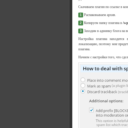
Скачиваем плагин по ссылке в ко
1
Распаковываем архив.
2
Копируем папку плагина в
/wp
3
Заходим в админку блога на в
Настройка плагина находится 
локализацию, поэтому мне приде
плагина.
Начнем с настройки того, что сде