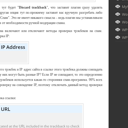
My
 тут будет "
Discard trackback
", что заставит плагин сразу удалять
ругая опция тут по-прежнему заставит вас вручную разгребать либо
Wor
Спам". Это не имеет никакого смысла – ведь плагин мы устанавливали
Wor
ся от необходимости ручной модерации спама.
WP
на включают или отключают методы проверки трэкбеков на спам.
рка IP:
WPU
го трэкбек и IP адрес сайта в ссылке этого трэкбека должны совпадать
к у них могут быть разные IP? Если IP не совпадают, то это определенно
трэкбеков используется какая-то сторонняя спам-программа. 99% всех
роверку на совпадение IP, поэтому отключать данный метод проверки
рка ссылки: