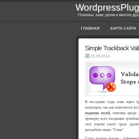
WordpressPlug
Плагины, хаки, уроки и многое др
ГЛАВНАЯ
КАРТА САЙТА
Simple Trackback Vali
25.08.2014
В последние годы спам через тр
популярен, так как появляется вс
подмены полей
, плагины вроде
проверку всех входящих трэкбеко
этот плагин умеет сразу удал
разгребать папку "Спам".
Сразу должен сказать – избавитьс