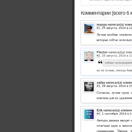
Комментарии (всего 6 
masya
написал(а) ком
#1
,
Лучше вообще отключить
которые сейчас использу
Flector
написал(а) ком
#2
,
сейчас используют
ну не только, иногда быв
xatka
написал(а) комм
#3
,
Согласен, лучше сразу 
плагины для их удаления
Erik
написал(а) комме
#4
,
Авторы движка вводят н
отличная идея и многим
спаммерами. Уверен, 