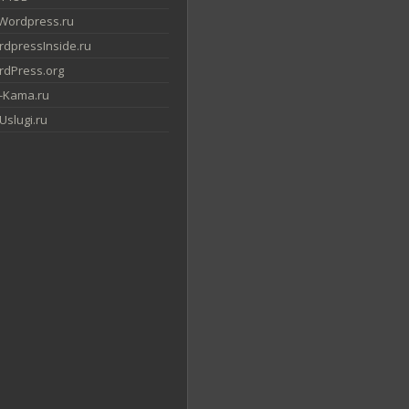
Wordpress.ru
dpressInside.ru
dPress.org
-Kama.ru
slugi.ru