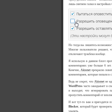
лишь снятием галки в настройках 
Но тогда вы лишитесь возможности
Многие пользователи решают, ч
отключают трэкбеки вообще.
Я использую в данном блоге про
комментариях уже больше 6 лет.
Конечно,
Akismet
прекрасно ловит
комментариев, которые попали в 
Ведь не секрет, что
Akismet
не ид
WordPress
часто закидывает в сп
и выходит, что игнорировать п
пропустить комментарий от вполне
И вот тут-то вам и пригодится 
Blocker
, который будет проверят
удалять.