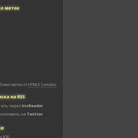
о меток
блако меток от
HTML5 Cumulus
.
ска на RSS
тать через
InoReader
фолловить на
Twitter
ки
ог ЮБ