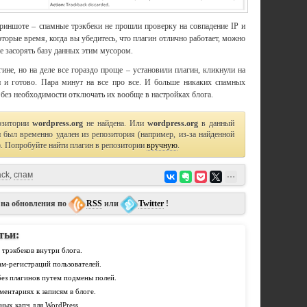
риншоте – спамные трэкбеки не прошли проверку на совпадение IP и
торые время, когда вы убедитесь, что плагин отлично работает, можно
е засорять базу данных этим мусором.
ине, но на деле все гораздо проще – установили плагин, кликнули на
и и готово. Пара минут на все про все. И больше никаких спамных
 без необходимости отключать их вообще в настройках блога.
озитории
wordpress.org
не найдена. Или
wordpress.org
в данный
 был временно удален из репозитория (например, из-за найденной
). Попробуйте найти плагин в репозитории
вручную
.
ack
,
спам
 на обновления по
RSS
или
Twitter
!
тьи:
и трэкбеков внутри блога.
ам-регистраций пользователей.
без плагинов путем подмены полей.
ментариях к записям в блоге.
ных капч для WordPress.