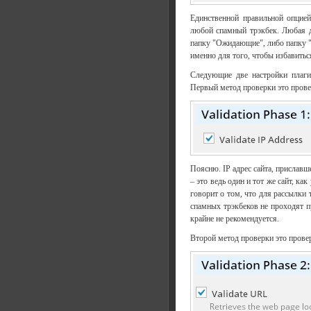
Единственной правильной опцией
любой спамный трэкбек. Любая д
папку "Ожидающие", либо папку "
именно для того, чтобы избавить
Следующие две настройки плаги
Первый метод проверки это прове
Поясню. IP адрес сайта, приславше
– это ведь один и тот же сайт, ка
говорит о том, что для рассылки 
спамных трэкбеков не проходят п
крайне не рекомендуется.
Второй метод проверки это прове