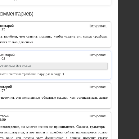
комментариев)
ментарий
Цитировать
 трэкбеки, чем ставить плагины, чтобы удалять эти самые трэкбеки,
ются только для спама.
ментарий
Цитировать
ся только для спама.
ают и честные трэкбеки. пару раз в году :)
ентарий
Цитировать
отключить эти непонятные обратные ссылки, чем устанавливать левые
.
нтарий
Цитировать
ововведения, но многие из них не приживаются. Скажем, граватары -
и используется, а вот пинги и трэкбеки сейчас используются только
что рано или поздно этот функционал в движке получит статус