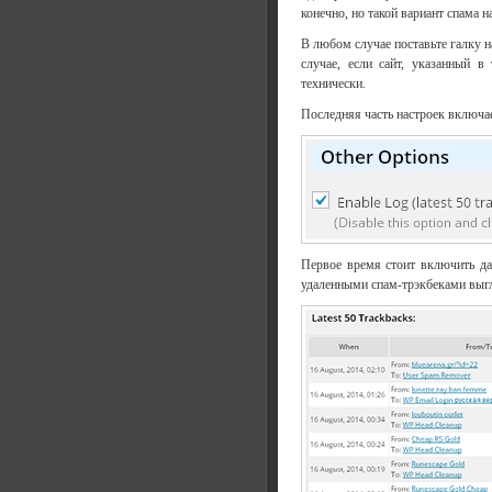
конечно, но такой вариант спама 
В любом случае поставьте галку н
случае, если сайт, указанный в
технически.
Последняя часть настроек включае
Первое время стоит включить да
удаленными спам-трэкбеками выгл