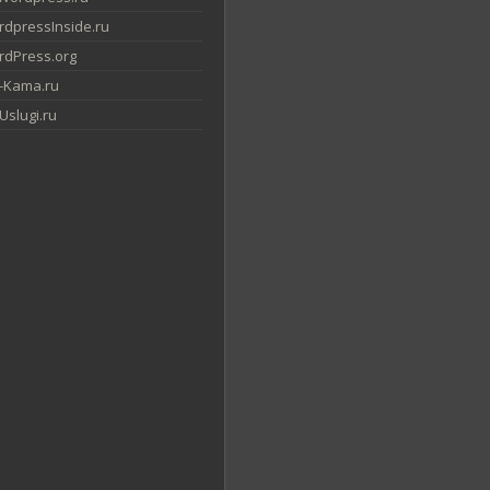
dpressInside.ru
dPress.org
-Kama.ru
slugi.ru