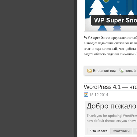
WP Super Snow
представляет соб
выводит падающие снежинки на ва
плагин единственный, чья работа
задать область падения снежинок (
Внешний вид
новый 
WordPress 4.1 — что
15.12.2014