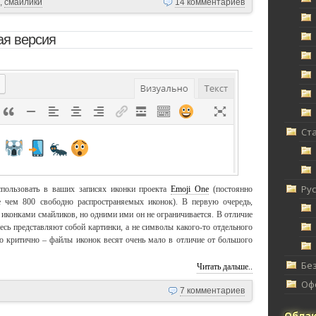
,
смайлики
14 комментариев
ая версия
Ст
Ру
пользовать в ваших записях иконки проекта
Emoji One
(постоянно
е чем 800 свободно распространяемых иконок). В первую очередь,
 иконками смайликов, но одними ими он не ограничивается. В отличие
есь представляют собой картинки, а не символы какого-то отдельного
о критично – файлы иконок весят очень мало в отличие от большого
Без
Читать дальше..
Офф
7 комментариев
Облак