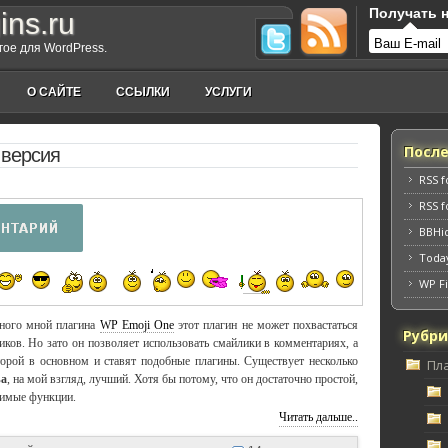
Получать н
ins.ru
угое для WordPress.
О САЙТЕ
ССЫЛКИ
УСЛУГИ
Посл
 версия
RSS 
RSS 
BBHi
Toda
WP Fi
нного мной плагина
WP Emoji One
этот плагин не может похвастаться
Рубр
ков. Но зато он позволяет использовать смайлики в комментариях, а
торой в основном и ставят подобные плагины. Существует несколько
Пл
sa
, на мой взгляд, лучший. Хотя бы потому, что он достаточно простой,
димые функции.
Читать дальше..