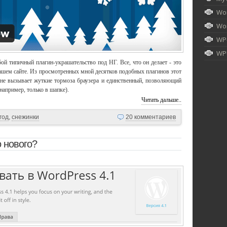
Wor
Wor
WP
WPU
ой типичный плагин-украшательство под НГ. Все, что он делает - это
шем сайте. Из просмотренных мной десятков подобных плагинов этот
 не вызывает жуткие тормоза браузера и единственный, позволяющий
например, только в шапке).
Читать дальше..
год
,
снежинки
20 комментариев
 нового?