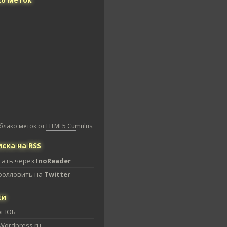
блако меток от
HTML5 Cumulus
.
ска на RSS
тать через
InoReader
фолловить на
Twitter
ки
ог ЮБ
Wordpress.ru