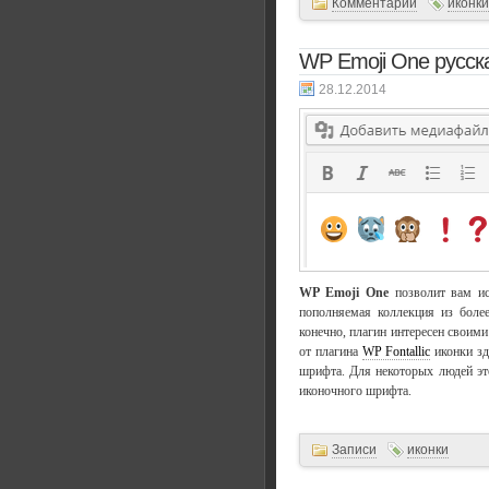
Комментарии
иконки
WP Emoji One русск
28.12.2014
WP Emoji One
позволит вам ис
пополняемая коллекция из боле
конечно, плагин интересен своими
от плагина
WP Fontallic
иконки зд
шрифта. Для некоторых людей эт
иконочного шрифта.
Записи
иконки