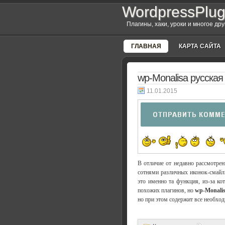
WordpressPlug
Плагины, хаки, уроки и многое др
ГЛАВНАЯ
КАРТА САЙТА
wp-Monalisa русская
11.01.2015
В отличие от недавно рассмотре
сотнями различных иконок-смайли
это именно та функция, из-за ко
похожих плагинов, но
wp-Monali
но при этом содержит все необхо