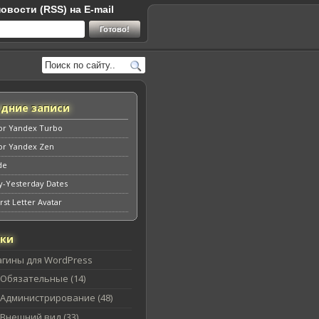
овости (RSS) на E-mail
едние записи
for Yandex Turbo
for Yandex Zen
de
y-Yesterday Dates
rst Letter Avatar
ики
агины для WordPress
Обязательные (14)
Администрирование (48)
Внешний вид (33)