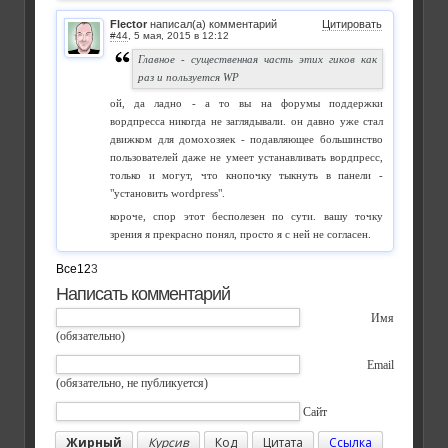
Flector
написал(а) комментарий
Цитировать
#44
,
Главное - существенная часть этих гиков как
раз и пользуется WP
ой, да ладно - а то вы на форумы поддержки
вордпресса никогда не заглядывали. он давно уже стал
движком для домохозяек - подавляющее большинство
пользователей даже не умеет устанавливать вордпресс,
только и могут, что кнопочку тыкнуть в панели -
"установить wordpress".
короче, спор этот бесполезен по сути. вашу точку
зрения я прекрасно понял, просто я с ней не согласен.
Все
1
2
3
Написать комментарий
Имя
(обязательно)
Email
(обязательно, не публикуется)
Сайт
Жирный
Курсив
Код
Цитата
Ссылка