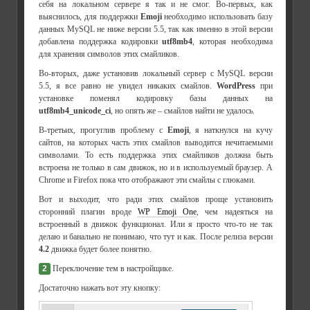
себя на локальном сервере я так и не смог. Во-первых, как
выяснилось, для поддержки
Emoji
необходимо использовать базу
данных MySQL не ниже версии 5.5, так как именно в этой версии
добавлена поддержка кодировки
utf8mb4
, которая необходима
для хранения символов этих смайликов.
Во-вторых, даже установив локальный сервер с MySQL версии
5.5, я все равно не увидел никаких смайлов.
WordPress
при
установке поменял кодировку базы данных на
utf8mb4_unicode_ci
, но опять же – смайлов найти не удалось.
В-третьих, прогуглив проблему с
Emoji
, я наткнулся на кучу
сайтов, на которых часть этих смайлов выводится нечитаемыми
символами. То есть поддержка этих смайликов должна быть
встроена не только в сам движок, но и в используемый браузер. А
Chrome и Firefox пока что отображают эти смайлы с глюками.
Вот и выходит, что ради этих смайлов проще установить
сторонний плагин вроде
WP Emoji One
, чем надеяться на
встроенный в движок функционал. Или я просто что-то не так
делаю и банально не понимаю, что тут и как. После релиза версии
4.2
движка будет более понятно.
2
Переключение тем в настройщике.
Достаточно нажать вот эту кнопку: