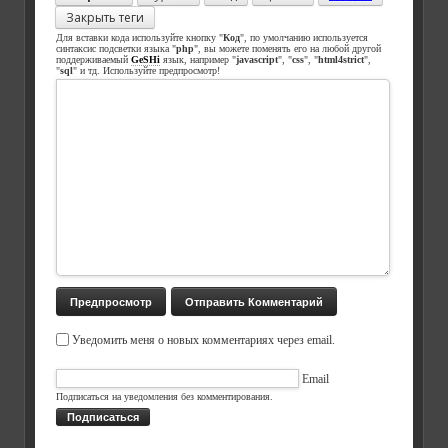
Закрыть теги
Для вставки кода используйте кнопку "
Код
", по умолчанию используется
синтаксис подсветки языка "
php
", вы можете поменять его на любой другой
поддерживаемый
GeSHi
язык, например "
javascript
", "
css
", "
html4strict
",
"
sql
" и тд. Используйте предпросмотр!
Уведомить меня о новых комментариях через email.
Email
Подписаться на уведомления без комментирования.
Подписаться