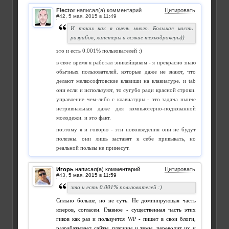
Flector
написал(а) комментарий
Цитировать
#42
,
И таких как я очень много. Большая часть
разрабов, хипстеры и всякие технодрочеры))
это и есть 0.001% пользователей :)
в свое время я работал эникейщиком - я прекрасно знаю
обычных пользователей. которые даже не знают, что
делают мелкософтовские клавиши на клавиатуре. и tab
они если и используют, то сугубо ради красной строки.
управление чем-либо с клавиатуры - это задача нынче
нетривиальная даже для компьютерно-подкованной
молодежи. и это факт.
поэтому я и говорю - эти нововведения они не будут
полезны. они лишь заставят к себе привыкать, но
реальной пользы не принесут.
Игорь
написал(а) комментарий
Цитировать
#43
,
это и есть 0.001% пользователей :)
Сильно больше, но не суть. Не доминирующая часть
юзеров, согласен. Главное - существенная часть этих
гиков как раз и пользуется WP - пишет в свои блоги,
разрабатывает сайты, плагины и темы, переводит их и