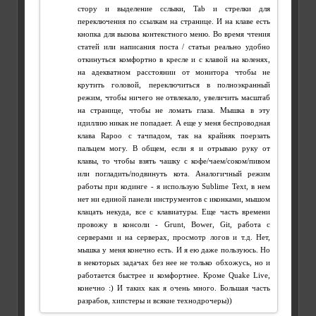
стору и выделение сслыки, Tab и стрелки для
переключения по ссылкам на странице. И на клаве есть
кнопка для вызова контекстного меню. Во время чтения
статей или написания поста / статьи реально удобно
откинуться комфортно в кресле и с клавой на коленях,
на адекватном расстоянии от монитора чтобы не
крутить головой, переключиться в полноэкранный
режим, чтобы ничего не отвлекало, увеличить масштаб
на странице, чтобы не ломать глаза. Мышка в эту
идиллию никак не попадает. А еще у меня беспроводная
клава Rapoo с тачпадом, так на крайняк поерзать
пальцем могу. В общем, если я и отрываю руку от
клавы, то чтобы взять чашку с кофе/чаем/соком/пивом
или погладить/подвинуть кота. Аналогичный режим
работы при кодинге - я использую Sublime Text, в нем
нет ни единой панели инструментов с иконками, мышом
клацать некуда, все с клавиатуры. Еще часть времени
провожу в консоли - Grunt, Bower, Git, работа с
серверами и на серверах, просмотр логов и т.д. Нет,
мышка у меня конечно есть. И я ею даже пользуюсь. Но
в некоторых задачах без нее не только обхожусь, но и
работается быстрее и комфортнее. Кроме Quake Live,
конечно :) И таких как я очень много. Большая часть
разрабов, хипстеры и всякие технодрочеры))