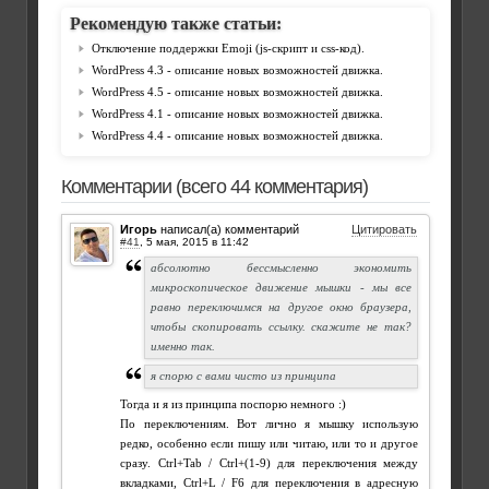
Рекомендую также статьи:
Отключение поддержки Emoji (js-скрипт и css-код).
WordPress 4.3 - описание новых возможностей движка.
WordPress 4.5 - описание новых возможностей движка.
WordPress 4.1 - описание новых возможностей движка.
WordPress 4.4 - описание новых возможностей движка.
Комментарии (всего 44 комментария)
Игорь
написал(а) комментарий
Цитировать
#41
,
абсолютно бессмысленно экономить
микроскопическое движение мышки - мы все
равно переключимся на другое окно браузера,
чтобы скопировать ссылку. скажите не так?
именно так.
я спорю с вами чисто из принципа
Тогда и я из принципа поспорю немного :)
По переключениям. Вот лично я мышку использую
редко, особенно если пишу или читаю, или то и другое
сразу. Ctrl+Tab / Ctrl+(1-9) для переключения между
вкладками, Ctrl+L / F6 для переключения в адресную