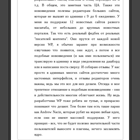
т.д. В общем, это заметная часть ЦА. Также эти
нововведения полезны редакторам больших сайтов,
которые не вылазят из админки с 9 до 6 ежедневно. У
меня на поддержке 12 новостных сайтов разного
масштаба, от небольших до крупных новостных
порталов. Так что есть реальный фидбек от реальных
"писателей контента". Они прутся от каждой новой
версии WP, я обычно заранее при возможности
озвучиваю что появится, они ждут, а потом я все
подобные нововведения (и как ими пользоваться) им
транслирую в админку в виде уведомления на дашборд
или в написании поста сверху. И собираю отзывы. У нас
просто в админках многих сайтов достаточно много
кастомных интерфейсов, и отзывы редакторов очень
важны, ведь мы это все для них делаем. Отсюда и мое
трепетное отношение к подобным нововведениям - они
в действительности многим облегчают жизнь. Ну ведь
разработчики WP тоже ребята не тупые, и прекрасно
понимают что делают. Тем более там есть такие парни
как Andrew Nacin, которые рубят на корню любые идеи,
если они не имеют массовой поддержки. У него
принцип - все, что не будет полезно значительной части
пользователей выносите в плагины, нечего захламлять
ядро.